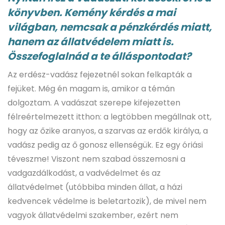
könyvben. Kemény kérdés a mai
világban, nemcsak a pénzkérdés miatt,
hanem az állatvédelem miatt is.
Összefoglalnád a te álláspontodat?
Az erdész-vadász fejezetnél sokan felkapták a
fejüket. Még én magam is, amikor a témán
dolgoztam. A vadászat szerepe kifejezetten
félreértelmezett itthon: a legtöbben megállnak ott,
hogy az őzike aranyos, a szarvas az erdők királya, a
vadász pedig az ő gonosz ellenségük. Ez egy óriási
téveszme! Viszont nem szabad összemosni a
vadgazdálkodást, a vadvédelmet és az
állatvédelmet (utóbbiba minden állat, a házi
kedvencek védelme is beletartozik), de mivel nem
vagyok állatvédelmi szakember, ezért nem