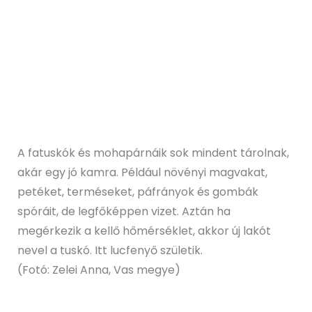
A fatuskók és mohapárnáik sok mindent tárolnak,
akár egy jó kamra. Például növényi magvakat,
petéket, terméseket, páfrányok és gombák
spóráit, de legfőképpen vizet. Aztán ha
megérkezik a kellő hőmérséklet, akkor új lakót
nevel a tuskó. Itt lucfenyő születik.
(Fotó: Zelei Anna, Vas megye)