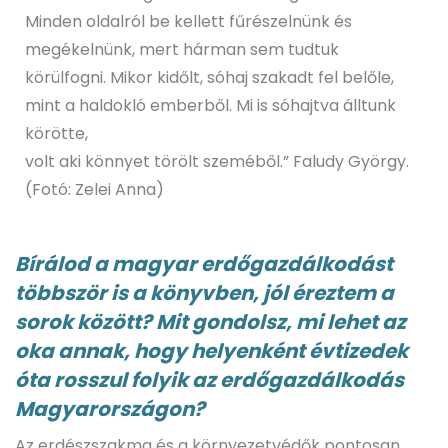
Minden oldalról be kellett fűrészelnünk és
megékelnünk, mert hárman sem tudtuk
körülfogni. Mikor kidőlt, sóhaj szakadt fel belőle,
mint a haldokló emberből. Mi is sóhajtva álltunk
körötte,
volt aki könnyet törölt szeméből.” Faludy György.
(Fotó: Zelei Anna)
Bírálod a magyar erdőgazdálkodást
többször is a könyvben, jól éreztem a
sorok között? Mit gondolsz, mi lehet az
oka annak, hogy helyenként évtizedek
óta rosszul folyik az erdőgazdálkodás
Magyarországon?
Az erdészszakma és a környezetvédők pontosan