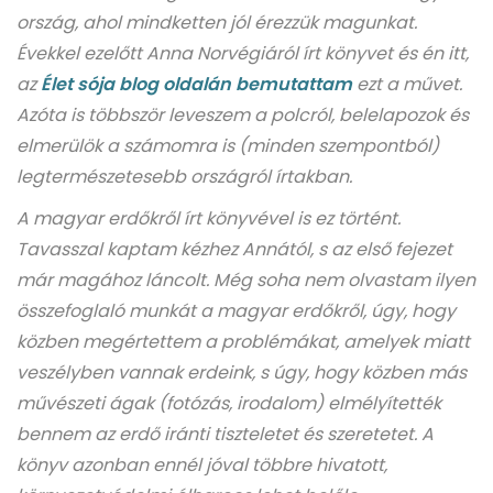
ország, ahol mindketten jól érezzük magunkat.
Évekkel ezelőtt Anna Norvégiáról írt könyvet és én itt,
az
Élet sója blog oldalán bemutattam
ezt a művet.
Azóta is többször leveszem a polcról, belelapozok és
elmerülök a számomra is (minden szempontból)
legtermészetesebb országról írtakban.
A magyar erdőkről írt könyvével is ez történt.
Tavasszal kaptam kézhez Annától, s az első fejezet
már magához láncolt. Még soha nem olvastam ilyen
összefoglaló munkát a magyar erdőkről, úgy, hogy
közben megértettem a problémákat, amelyek miatt
veszélyben vannak erdeink, s úgy, hogy közben más
művészeti ágak (fotózás, irodalom) elmélyítették
bennem az erdő iránti tiszteletet és szeretetet. A
könyv azonban ennél jóval többre hivatott,