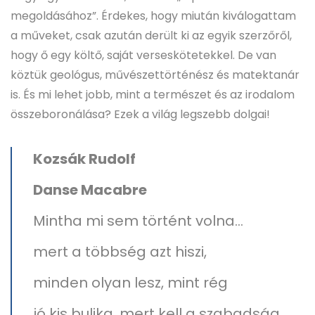
megoldásához”. Érdekes, hogy miután kiválogattam
a műveket, csak azután derült ki az egyik szerzőről,
hogy ő egy költő, saját verseskötetekkel. De van
köztük geológus, művészettörténész és matektanár
is. És mi lehet jobb, mint a természet és az irodalom
összeboronálása? Ezek a világ legszebb dolgai!
Kozsák Rudolf
Danse Macabre
Mintha mi sem történt volna…
mert a többség azt hiszi,
minden olyan lesz, mint rég
jó kis bulika, mert kell a szabadság