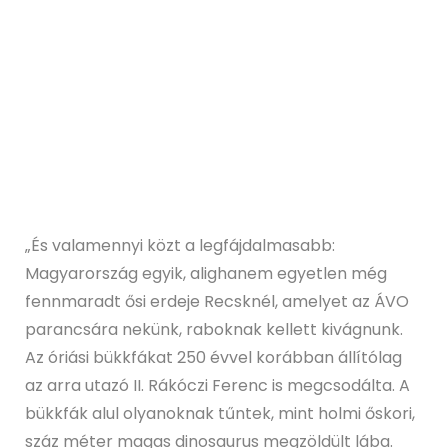
„És valamennyi közt a legfájdalmasabb:
Magyarország egyik, alighanem egyetlen még
fennmaradt ősi erdeje Recsknél, amelyet az ÁVO
parancsára nekünk, raboknak kellett kivágnunk.
Az óriási bükkfákat 250 évvel korábban állítólag
az arra utazó II. Rákóczi Ferenc is megcsodálta. A
bükkfák alul olyanoknak tűntek, mint holmi őskori,
száz méter magas dinosaurus megzöldült lába.