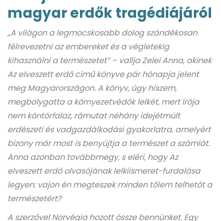
magyar erdők tragédiájáról
„A világon a legmocskosabb dolog szándékosan
félrevezetni az embereket és a végletekig
kihasználni a természetet” – vallja Zelei Anna, akinek
Az elveszett erdő című könyve pár hónapja jelent
meg Magyarországon. A könyv, úgy hiszem,
megbolygatta a környezetvédők lelkét, mert írója
nem köntörfalaz, rámutat néhány idejétmúlt
erdészeti és vadgazdálkodási gyakorlatra, amelyért
bizony már most is benyújtja a természet a számlát.
Anna azonban továbbmegy, s eléri, hogy Az
elveszett erdő olvasójának lelkiismeret-furdalása
legyen: vajon én megteszek minden tőlem telhetőt a
természetért?
A szerzővel Norvégia hozott össze bennünket. Egy