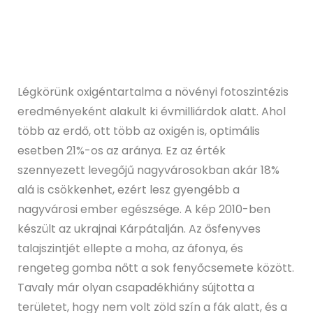
Légkörünk oxigéntartalma a növényi fotoszintézis
eredményeként alakult ki évmilliárdok alatt. Ahol
több az erdő, ott több az oxigén is, optimális
esetben 21%-os az aránya. Ez az érték
szennyezett levegőjű nagyvárosokban akár 18%
alá is csökkenhet, ezért lesz gyengébb a
nagyvárosi ember egészsége. A kép 2010-ben
készült az ukrajnai Kárpátalján. Az ősfenyves
talajszintjét ellepte a moha, az áfonya, és
rengeteg gomba nőtt a sok fenyőcsemete között.
Tavaly már olyan csapadékhiány sújtotta a
területet, hogy nem volt zöld szín a fák alatt, és a