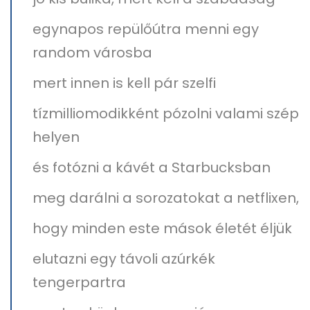
egynapos repülőútra menni egy
random városba
mert innen is kell pár szelfi
tízmilliomodikként pózolni valami szép
helyen
és fotózni a kávét a Starbucksban
meg darálni a sorozatokat a netflixen,
hogy minden este mások életét éljük
elutazni egy távoli azúrkék
tengerpartra