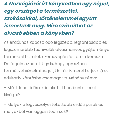
A Norvégiáról írt könyvedben egy népet,
egy országot a természettel,
szokásokkal, történelemmel együtt
ismertünk meg. Mire számíthat az
olvasó ebben a könyvben?
Az erdőkhöz kapcsolódó legszebb, legfontosabb és
legszomorúbb tudnivalók olvasmányos gyűjteménye
természetbarátok szemüvegén és fotóin keresztül.
De fogalmazhatok úgy is, hogy egy színes
természetvédelmi segélykiáltás, ismeretterjesztő és
edukatív köntösbe csomagolva. Néhány téma:
– Miért lehet idős erdeinket itthon büntetlenül
kivágni?
– Melyek a legveszélyeztetettebb erdőtípusok és
melyekből van aggasztóan sok?