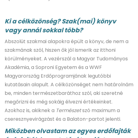
Ki a célközönség? Szak(mai) könyv
vagy annál sokkal több?
Abszolút szakmai alapokra épült a könyv, de nem a
szakmának szól, hiszen ők jól ismerik az itthoni
körülményeket. A vezérszál a Magyar Tudományos
Akadémia, a Soproni Egyetem és a WWF
Magyarország Erdőprogramjának legutóbbi
kutatásain alapult. A célközönséget nem határolnám
be, minden természetbaráthoz szól, aki szeretné
megőrizni és még sokáig élvezni értékeinket.
Azokhoz is, akiknek a
Természet
szó maximum a
cseresznyevirágzást és a Balaton-partot jelenti.
Miközben olvastam az egyes erdőfajták