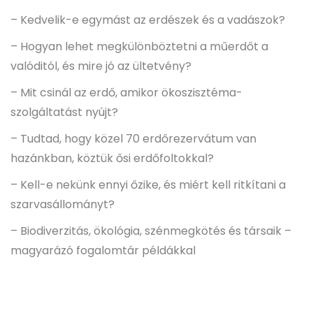
– Kedvelik-e egymást az erdészek és a vadászok?
– Hogyan lehet megkülönböztetni a műerdőt a
valóditól, és mire jó az ültetvény?
– Mit csinál az erdő, amikor ökoszisztéma-
szolgáltatást nyújt?
– Tudtad, hogy közel 70 erdőrezervátum van
hazánkban, köztük ősi erdőfoltokkal?
– Kell-e nekünk ennyi őzike, és miért kell ritkítani a
szarvasállományt?
– Biodiverzitás, ökológia, szénmegkötés és társaik –
magyarázó fogalomtár példákkal