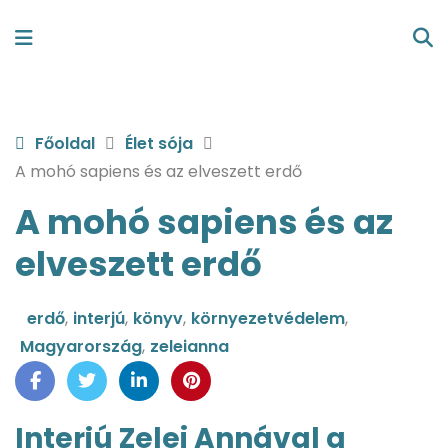
Főoldal
Élet sója
A mohó sapiens és az elveszett erdő
A mohó sapiens és az
elveszett erdő
erdő
,
interjú
,
könyv
,
környezetvédelem
,
Magyarország
,
zeleianna
Interjú Zelei Annával a