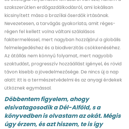
szakszerűtlen erdőgazdálkodásról, ami lokálisan
kicsinyített mása a brazíliai őserdők irtásának.
Nevezetesen, a tarvágás gyakorlata, amit réges-
régen fel kellett volna váltani szálalásos
fakitermeléssel, mert nagyban hozzájárul a globális
felmelegedéshez és a biodiverzitás csökkenéséhez.
Az átállás nem könnyű folyamat, mert nagyobb
szaktudást, progresszív hozzáállást igényel, és rövid
távon kisebb a jövedelmezősége. De nincs új a nap
alatt: itt is a természetvédelmi és az anyagi érdekek
ütköznek egymással.
Döbbentem figyelem, ahogy
elsivatagosodik a Dél-Alföld, s a
könyvedben is olvastam az okát. Mégis
úgy érzem, és azt hiszem, te is így