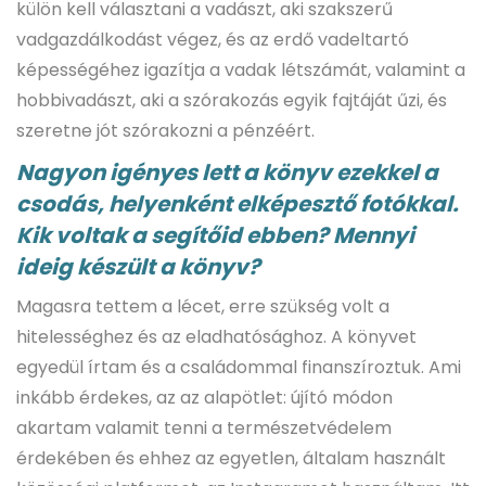
külön kell választani a vadászt, aki szakszerű
vadgazdálkodást végez, és az erdő vadeltartó
képességéhez igazítja a vadak létszámát, valamint a
hobbivadászt, aki a szórakozás egyik fajtáját űzi, és
szeretne jót szórakozni a pénzéért.
Nagyon igényes lett a könyv ezekkel a
csodás, helyenként elképesztő fotókkal.
Kik voltak a segítőid ebben? Mennyi
ideig készült a könyv?
Magasra tettem a lécet, erre szükség volt a
hitelességhez és az eladhatósághoz. A könyvet
egyedül írtam és a családommal finanszíroztuk. Ami
inkább érdekes, az az alapötlet: újító módon
akartam valamit tenni a természetvédelem
érdekében és ehhez az egyetlen, általam használt