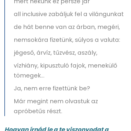
mert nekünk ez persze jár
all inclusive zabáljuk fel a vilángunkat
de hát benne van az árban, megéri,
nemsokára fizetünk, súlyos a valuta:
jégeső, árvíz, tűzvész, aszály,
vízhiány, kipusztuló fajok, menekülő
tömegek…
Ja, nem erre fizettünk be?
Már megint nem olvastuk az
apróbetűs részt.
Hogyan írnád le a te viszonyodat a