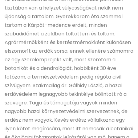
tisztában van a helyzet súlyosságával, nekik nem
újdonság a tartalom. Gyerekkorom óta szemmel
tartom a Kárpát-medence erdeit, minden
szabadidőmet a zöldben töltöttem és töltöm.
Agrármérnökként és kertészmérnökként különösen
elszomorít az erdők sorsa, ennek ellenére számomra
ez egy szerelemprojekt volt, mert szeretem a
botanikát és a dendrológiát, hobbiként 30 éve
fotózom, a természetvédelem pedig régóta civil
szívügyem. Szakmailag dr. Gálhidy László, a hazai
erdővédelem legnagyobb tekintélye bólintott rá a
szövegre. Tagja és támogatója vagyok minden
nagyobb hazai környezetvédelmi szervezetnek, de
erdész nem vagyok. Kevés erdész vállalkozna egy
ilyen kötet megírására, mert itt nemcsak a botanikai
és ökológiai folyamatok leírásáról van szó, hanem a