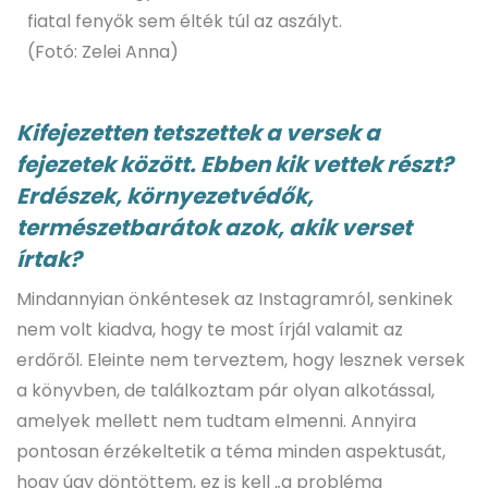
fiatal fenyők sem élték túl az aszályt.
(Fotó: Zelei Anna)
Kifejezetten tetszettek a versek a
fejezetek között. Ebben kik vettek részt?
Erdészek, környezetvédők,
természetbarátok azok, akik verset
írtak?
Mindannyian önkéntesek az Instagramról, senkinek
nem volt kiadva, hogy te most írjál valamit az
erdőről. Eleinte nem terveztem, hogy lesznek versek
a könyvben, de találkoztam pár olyan alkotással,
amelyek mellett nem tudtam elmenni. Annyira
pontosan érzékeltetik a téma minden aspektusát,
hogy úgy döntöttem, ez is kell „a probléma