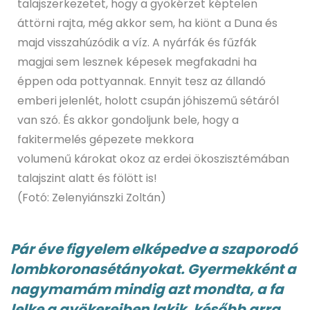
talajszerkezetet, hogy a gyökérzet képtelen
áttörni rajta, még akkor sem, ha kiönt a Duna és
majd visszahúzódik a víz. A nyárfák és fűzfák
magjai sem lesznek képesek megfakadni ha
éppen oda pottyannak. Ennyit tesz az állandó
emberi jelenlét, holott csupán jóhiszemű sétáról
van szó. És akkor gondoljunk bele, hogy a
fakitermelés gépezete mekkora
volumenű károkat okoz az erdei ökoszisztémában
talajszint alatt és fölött is!
(Fotó: Zelenyiánszki Zoltán)
Pár éve figyelem elképedve a szaporodó
lombkoronasétányokat. Gyermekként a
nagymamám mindig azt mondta, a fa
lelke a gyökereiben lakik, később arra