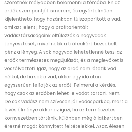
szeretnék mélyebben belemenni a témába. Én az
erdők szempontját ismerem, és egyértelműen
kijelenthető, hogy hazánkban túlszaporított a vad,
ami azt jelenti, hogy a profitorientált
vadásztársaságaink eltúlozzák a nagyvadak
tenyésztését, mivel nekik a trófeákért bezsebelt
pénz a lényeg. A sok nagyvad lehetetlenné teszi az
erdők természetes megújulását, és a meglevőket is
veszélyezteti. Igaz, hogy az erdő nem létezik vad
nélkül, de ha sok a vad, akkor egy idő után
egyszerűen felfalják az erdőt. Felmerül a kérdés,
hogy csak az erdőben lehet-e vadat tartani. Nem.
De sok vadász nem szívesen jár vadasparkba, mert a
lövés élménye akkor az igazi, ha az természetes
környezetben történik, különben még állatkertben
érezné magát könnyített feltételekkel. Azaz, élesen