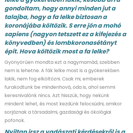
gondoltam, hogy annyi minden jut a
talajba, hogy a fa lelke biztosan a
koronájába költözik. S erre jön a mohó
sapiens (nagyon tetszett ez a kifejezés a
könyvedben) és lombkoronasétányt
épít. Hova költözik most a fa lelke?
Gyönyörűen mondta ezt a nagymamád, szebben
nem is lehetne. A fák lelke most is a gyökerekben
lakik, nem fog elköltözni. Csak mi, emberek
furakodtunk be mindenhová, oda is, ahol semmi
keresnivalónk nincs. Azt hisszük, hogy nekünk
mindent lehet, és most kezdünk felocsúdni, amikor
sorjáznak a társadalmi, gazdasági és ökológiai
pofonok.
Nyíltan írsz a vadászati kérdésekről is a