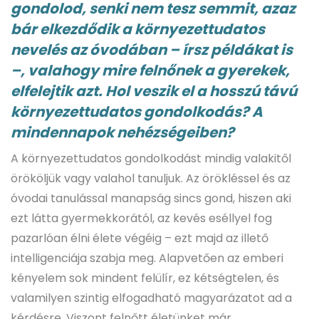
gondolod, senki nem tesz semmit, azaz
bár elkezdődik a környezettudatos
nevelés az óvodában – írsz példákat is
–, valahogy mire felnőnek a gyerekek,
elfelejtik azt. Hol veszik el a hosszú távú
környezettudatos gondolkodás? A
mindennapok nehézségeiben?
A környezettudatos gondolkodást mindig valakitől
örököljük vagy valahol tanuljuk. Az örökléssel és az
óvodai tanulással manapság sincs gond, hiszen aki
ezt látta gyermekkorától, az kevés eséllyel fog
pazarlóan élni élete végéig – ezt majd az illető
intelligenciája szabja meg. Alapvetően az emberi
kényelem sok mindent felülír, ez kétségtelen, és
valamilyen szintig elfogadható magyarázatot ad a
kérdésre. Viszont felnőtt életünket már