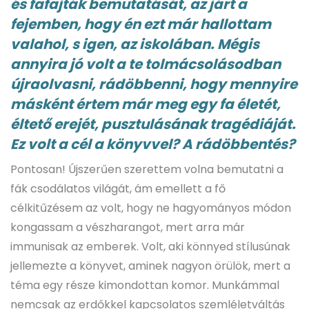
és fafajták bemutatását, az járt a
fejemben, hogy én ezt már hallottam
valahol, s igen, az iskolában. Mégis
annyira jó volt a te tolmácsolásodban
újraolvasni, rádöbbenni, hogy mennyire
másként értem már meg egy fa életét,
éltető erejét, pusztulásának tragédiáját.
Ez volt a cél a könyvvel? A rádöbbentés?
Pontosan! Újszerűen szerettem volna bemutatni a
fák csodálatos világát, ám emellett a fő
célkitűzésem az volt, hogy ne hagyományos módon
kongassam a vészharangot, mert arra már
immunisak az emberek. Volt, aki könnyed stílusúnak
jellemezte a könyvet, aminek nagyon örülök, mert a
téma egy része kimondottan komor. Munkámmal
nemcsak az erdőkkel kapcsolatos szemléletváltás