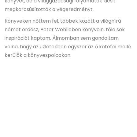
könyvet, de a világgazdasági folyamatok kicsit
megkarcsúsították a végeredményt.
Könyveken nőttem fel, többek között a világhírű
német erdész, Peter Wohlleben könyvein, tőle sok
inspirációt kaptam. Álmomban sem gondoltam
volna, hogy az üzletekben egyszer az ő kötetei mellé
kerülök a könyvespolcokon.