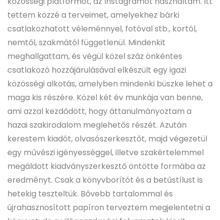
közösségi platformot, az Instagramot használtam. Itt
tettem közzé a terveimet, amelyekhez bárki
csatlakozhatott véleménnyel, fotóval stb., kortól,
nemtől, szakmától függetlenül. Mindenkit
meghallgattam, és végül közel száz önkéntes
csatlakozó hozzájárulásával elkészült egy igazi
közösségi alkotás, amelyben mindenki büszke lehet a
maga kis részére. Közel két év munkája van benne,
ami azzal kezdődött, hogy áttanulmányoztam a
hazai szakirodalom meglehetős részét. Azután
kerestem kiadót, olvasószerkesztőt, majd végezetül
egy művészi igényességgel, illetve szakértelemmel
megáldott kiadványszerkesztő öntötte formába az
eredményt. Csak a könyvborítót és a betűstílust is
hetekig teszteltük. Bővebb tartalommal és
újrahasznosított papíron terveztem megjelentetni a