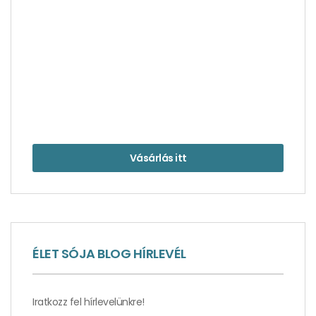
Vásárlás itt
A film, amelyben a Bodeni-tó a csábító főszereplő
ÉLET SÓJA BLOG HÍRLEVÉL
Iratkozz fel hírlevelünkre!