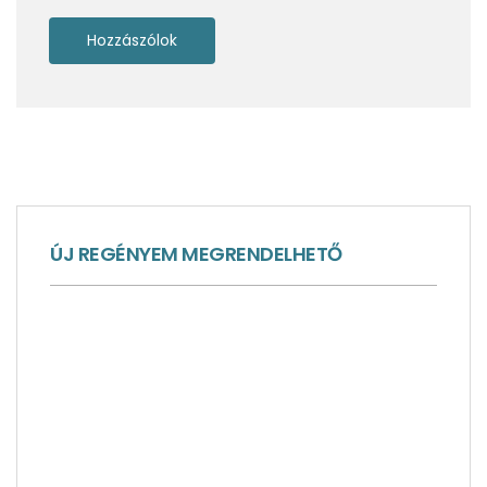
Ötféle adventi program a Bodeni-tó mellett
ÚJ REGÉNYEM MEGRENDELHETŐ
Narancshéj