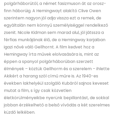
polgárháborútól, a német fasizmuson át az orosz-
finn háborúig. A Hemingwayt alakító Clive Owen
szerintem nagyon jól adja vissza ezt a remek, de
egyáltalán nem könnyű személyiséggel rendelkező
zsenit. Nicole Kidman sem marad alul, jól játssza a
férfias munkájának élő, de a Hemingway karjaiban
igazi nővé váló Gellhornt. A film kedvet hoz a
Hemingway írta művek elolvasására is, mint az
éppen a spanyol polgárháborúban szerzett
élmények – köztük Gellhorm és a szerelem – ihlette
Akikért a harang szól című műre is. Az 1940-es
években lakhelyéül szolgáló Kubáról sajnos keveset
mutat a film, s így csak közvetlen
életkörülményeikbe nyerünk bepillantást, de sokkal
jobban érzékelhető a belső vívódás a két szerelmes
küzdő lelkében.