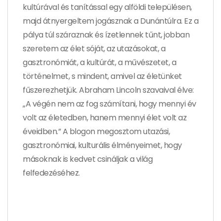
kultúrával és tanítással egy alföldi településen,
majd átnyergeltem jogásznak a Dunántúlra. Ez a
pálya túl száraznak és ízetlennek tűnt, jobban
szeretem az élet sóját, az utazásokat, a
gasztronómiát, a kultúrát, a művészetet, a
történelmet, s mindent, amivel az életünket
fűszerezhetjük. Abraham Lincoln szavaival élve:
„A végén nem az fog számítani, hogy mennyi év
volt az életedben, hanem mennyi élet volt az
éveidben.” A blogon megosztom utazási,
gasztronómiai, kulturális élményeimet, hogy
másoknak is kedvet csináljak a világ
felfedezéséhez.