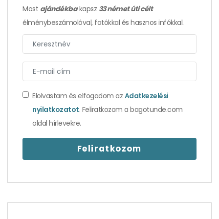
Most
ajándékba
kapsz
33 német úti célt
élménybeszámolóval, fotókkal és hasznos infókkal.
Hálaünnep
Elolvastam és elfogadom az
Adatkezelési
nyilatkozatot
. Feliratkozom a bagotunde.com
oldal hírlevekre.