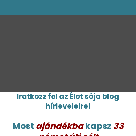
kapcsolat@bagotunde.com
Iratkozz fel az Élet sója blog
hírleveleire!
Most
ajándékba
kapsz
33