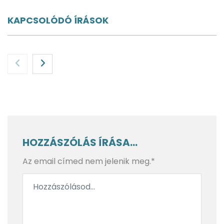
KAPCSOLÓDÓ ÍRÁSOK
HOZZÁSZÓLÁS ÍRÁSA...
Az email címed nem jelenik meg.*
Altötting, a bajor zarándokhely, nem csak
zarándokoknak