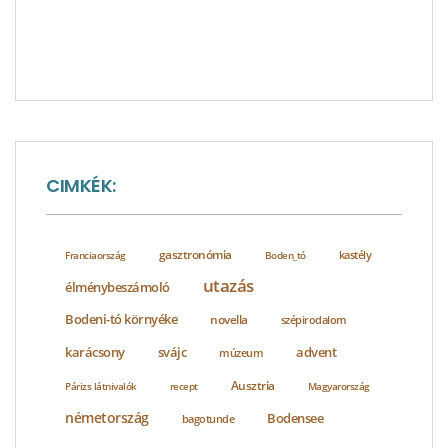
CIMKÉK:
gasztronómia
Franciaország
Boden_tó
kastély
utazás
élménybeszámoló
Bodeni-tó környéke
novella
szépirodalom
karácsony
svájc
advent
múzeum
Ausztria
Párizs látnivalók
recept
Magyarország
németország
Bodensee
bagotunde