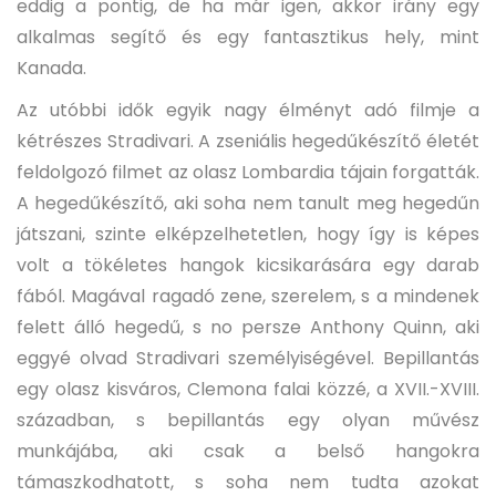
eddig a pontig, de ha már igen, akkor irány egy
alkalmas segítő és egy fantasztikus hely, mint
Kanada.
Az utóbbi idők egyik nagy élményt adó filmje a
kétrészes Stradivari. A zseniális hegedűkészítő életét
feldolgozó filmet az olasz Lombardia tájain forgatták.
A hegedűkészítő, aki soha nem tanult meg hegedűn
játszani, szinte elképzelhetetlen, hogy így is képes
volt a tökéletes hangok kicsikarására egy darab
fából. Magával ragadó zene, szerelem, s a mindenek
felett álló hegedű, s no persze Anthony Quinn, aki
eggyé olvad Stradivari személyiségével. Bepillantás
egy olasz kisváros, Clemona falai közzé, a XVII.-XVIII.
században, s bepillantás egy olyan művész
munkájába, aki csak a belső hangokra
támaszkodhatott, s soha nem tudta azokat