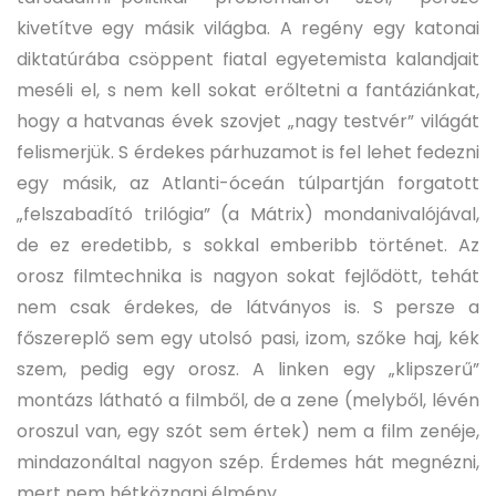
kivetítve egy másik világba. A regény egy katonai
diktatúrába csöppent fiatal egyetemista kalandjait
meséli el, s nem kell sokat erőltetni a fantáziánkat,
hogy a hatvanas évek szovjet „nagy testvér” világát
felismerjük. S érdekes párhuzamot is fel lehet fedezni
egy másik, az Atlanti-óceán túlpartján forgatott
„felszabadító trilógia” (a Mátrix) mondanivalójával,
de ez eredetibb, s sokkal emberibb történet. Az
orosz filmtechnika is nagyon sokat fejlődött, tehát
nem csak érdekes, de látványos is. S persze a
főszereplő sem egy utolsó pasi, izom, szőke haj, kék
szem, pedig egy orosz. A linken egy „klipszerű”
montázs látható a filmből, de a zene (melyből, lévén
oroszul van, egy szót sem értek) nem a film zenéje,
mindazonáltal nagyon szép. Érdemes hát megnézni,
mert nem hétköznapi élmény.