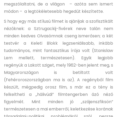
megszólaltatni, de a világon – azóta sem ismert
módon – a legtökéletesebb hegedűt készítette.
S hogy egy más stílusú filmet is ajánljak a szofisztikált
nézőknek: a Sztrugackij-fivérek neve talán nem
minden kedves Olvasómnak cseng ismerősen; a két
testvér a Keleti Blokk legzseniálisabb, inkább
tudományos, mint fantasztikus írója volt (Stanislaw
Lem mellett, természetesen). Egyik legjobb
regényük a Lakott sziget, mely 1962-ben jelent meg, s
Magyarországon is betiltott volt
(Fehéroroszországban ma is az). A regényből film
készült, mégpedig orosz film, s már ez a tény is
felkeltheti a „hálivúdi” filmtengerben ázó néző
figyelmét. Mint minden jó „szájenszfiksön”
természetesen a mai emberről, keletkezése korának
társadalmi-politikai problémáiról szól, persze