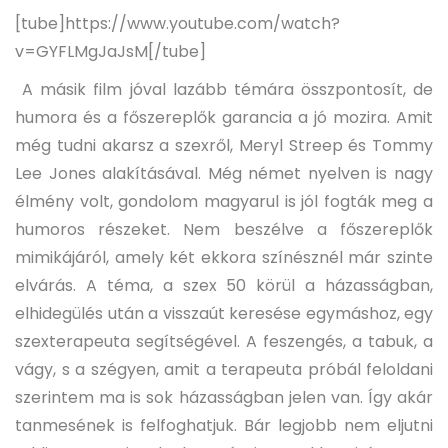
[tube]https://www.youtube.com/watch?
v=GYFLMgJaJsM[/tube]
A másik film jóval lazább témára összpontosít, de
humora és a főszereplők garancia a jó mozira. Amit
még tudni akarsz a szexről, Meryl Streep és Tommy
Lee Jones alakításával. Még német nyelven is nagy
élmény volt, gondolom magyarul is jól fogták meg a
humoros részeket. Nem beszélve a főszereplők
mimikájáról, amely két ekkora színésznél már szinte
elvárás. A téma, a szex 50 körül a házasságban,
elhidegülés után a visszaút keresése egymáshoz, egy
szexterapeuta segítségével. A feszengés, a tabuk, a
vágy, s a szégyen, amit a terapeuta próbál feloldani
szerintem ma is sok házasságban jelen van. Így akár
tanmesének is felfoghatjuk. Bár legjobb nem eljutni