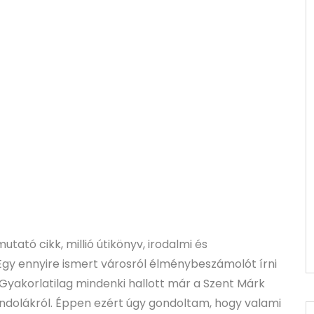
tató cikk, millió útikönyv, irodalmi és
 Egy ennyire ismert városról élménybeszámolót írni
 Gyakorlatilag mindenki hallott már a Szent Márk
gondolákról. Éppen ezért úgy gondoltam, hogy valami