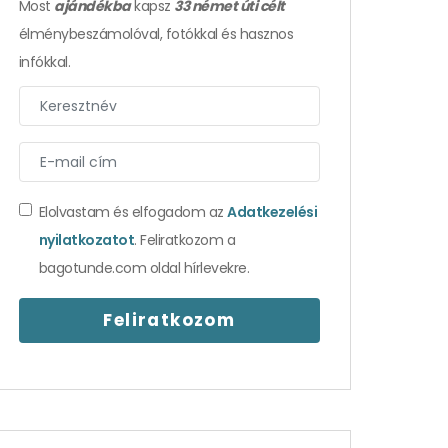
Most
ajándékba
kapsz
33 német úti célt
élménybeszámolóval, fotókkal és hasznos
infókkal.
Elolvastam és elfogadom az
Adatkezelési
nyilatkozatot
. Feliratkozom a
bagotunde.com oldal hírlevekre.