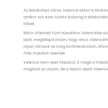
Az északolasz város, Velence akkor is titokz
amikor sok ezer turista bolyong a sikátoraib
titkait.
Bátor ötletnek tűnt húsvétkor Velencébe ut
alatt megállapítottam, hogy nincs Velencéh
olyan városok az öreg kontinensünkön, ahov
más maszkot viselnek.
Velence nem visel maszkot, ő maga a maszk. Á
magával az utazót, de a felszín alatti Velen