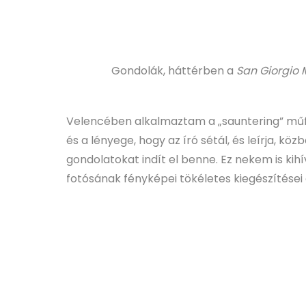
Gondolák, háttérben a
San Giorgio
Velencében alkalmaztam a „sauntering” műf
és a lényege, hogy az író sétál, és leírja, kö
gondolatokat indít el benne. Ez nekem is kihí
fotósának fényképei tökéletes kiegészítései