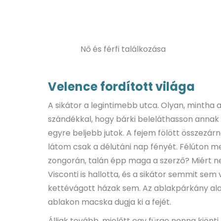
Nő és férfi találkozása
Velence fordított világa
A sikátor a legintimebb utca. Olyan, mintha a
szándékkal, hogy bárki beleláthasson annak l
egyre beljebb jutok. A fejem fölött összezár
látom csak a délutáni nap fényét. Félúton me
zongorán, talán épp maga a szerző? Miért n
Visconti is hallotta, és a sikátor semmit se
kettévágott házak sem. Az ablakpárkány alat
ablakon macska dugja ki a fejét.
Álljak tovább, mielőtt egy fürge nonna kiönt