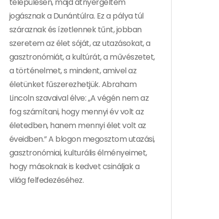
településen, majd átnyergeltem
jogásznak a Dunántúlra. Ez a pálya túl
száraznak és ízetlennek tűnt, jobban
szeretem az élet sóját, az utazásokat, a
gasztronómiát, a kultúrát, a művészetet,
a történelmet, s mindent, amivel az
életünket fűszerezhetjük. Abraham
Lincoln szavaival élve: „A végén nem az
fog számítani, hogy mennyi év volt az
életedben, hanem mennyi élet volt az
éveidben.” A blogon megosztom utazási,
gasztronómiai, kulturális élményeimet,
hogy másoknak is kedvet csináljak a
világ felfedezéséhez.