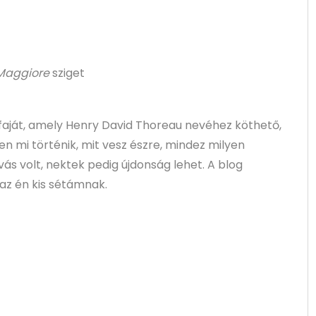
 Maggiore
sziget
aját, amely Henry David Thoreau nevéhez köthető,
zben mi történik, mit vesz észre, mindez milyen
vás volt, nektek pedig újdonság lehet. A blog
 az én kis sétámnak.