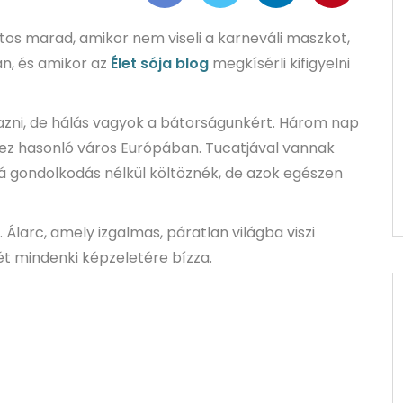
atos marad, amikor nem viseli a karneváli maszkot,
an, és amikor az
Élet sója blog
megkísérli kifigyelni
azni, de hálás vagyok a bátorságunkért. Három nap
ez hasonló város Európában. Tucatjával vannak
á gondolkodás nélkül költöznék, de azok egészen
larc, amely izgalmas, páratlan világba viszi
cét mindenki képzeletére bízza.