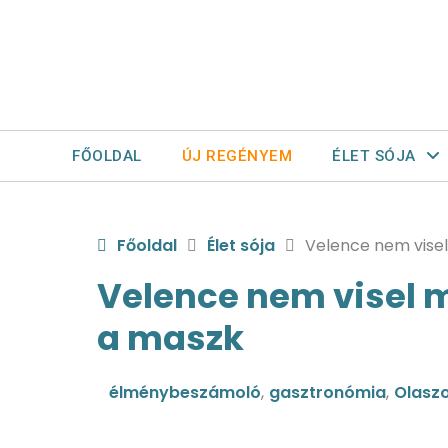
FŐOLDAL
ÚJ REGÉNYEM
ÉLET SÓJA
Főoldal
Élet sója
Velence nem vise
Velence nem visel 
a maszk
élménybeszámoló
,
gasztronómia
,
Olasz