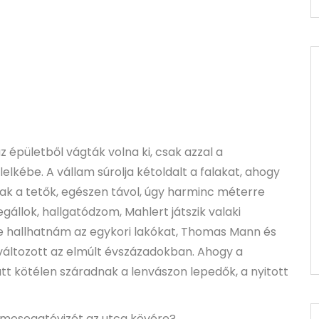
z épületből vágták volna ki, csak azzal a
elkébe. A vállam súrolja kétoldalt a falakat, ahogy
nak a tetők, egészen távol, úgy harminc méterre
gállok, hallgatódzom, Mahlert játszik valaki
e hallhatnám az egykori lakókat, Thomas Mann és
m változott az elmúlt évszázadokban. Ahogy a
t kötélen száradnak a lenvászon lepedők, a nyitott
i mosogatóvizét az utca kövére?