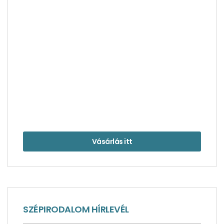
Történetek a szász fővárosból, Drezdából
Vásárlás itt
Altötting, a bajor zarándokhely, nem csak
zarándokoknak
SZÉPIRODALOM HÍRLEVÉL