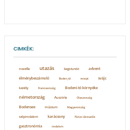
CIMKÉK:
utazás
advent
novella
bagotunde
élménybeszámoló
svájc
Boden_tó
recept
Bodeni-tó környéke
kastély
Franciaország
németország
Ausztria
Olaszország
Bodensee
múzeum
Magyarország
karácsony
szépirodalom
Párizs látnivalók
gasztronómia
irodalom