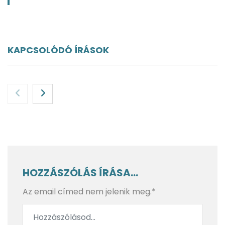
KAPCSOLÓDÓ ÍRÁSOK
HOZZÁSZÓLÁS ÍRÁSA...
Az email címed nem jelenik meg.*
BlendyGo 3 a hátizsákban: rejtett szépségek és