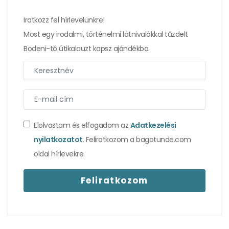
Iratkozz fel hírlevelünkre!
Most egy irodalmi, történelmi látnivalókkal tűzdelt
Bodeni-tó útikalauzt kapsz ajándékba.
Elolvastam és elfogadom az
Adatkezelési
Három kihagyhatatlan kisváros Németország
nyilatkozatot
. Feliratkozom a bagotunde.com
közepén
oldal hírlevekre.