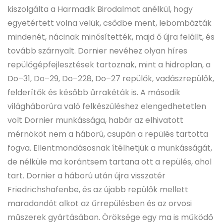
kiszolgálta a Harmadik Birodalmat anélkül, hogy
egyetértett volna velük, csődbe ment, lebombázták
mindenét, nácinak minősítették, majd ő újra felállt, és
tovább szárnyalt. Dornier nevéhez olyan híres
repülőgépfejlesztések tartoznak, mint a hidroplan, a
Do–31, Do–29, Do–228, Do–27 repülők, vadászrepülők,
felderítők és később űrrakéták is. A második
világháborúra való felkészüléshez elengedhetetlen
volt Dornier munkássága, habár az elhivatott
mérnököt nem a háború, csupán a repülés tartotta
fogva. Ellentmondásosnak ítélhetjük a munkásságát,
de nélküle ma korántsem tartana ott a repülés, ahol
tart. Dornier a háború után újra visszatér
Friedrichshafenbe, és az újabb repülők mellett
maradandót alkot az űrrepülésben és az orvosi
műszerek gyártásában. Öröksége egy ma is működő