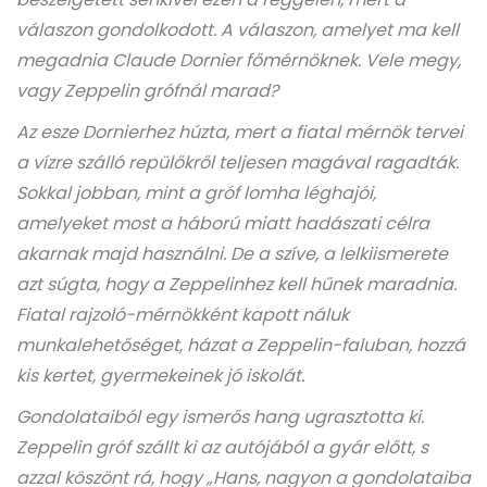
válaszon gondolkodott. A válaszon, amelyet ma kell
megadnia Claude Dornier főmérnöknek. Vele megy,
vagy Zeppelin grófnál marad?
Az esze Dornierhez húzta, mert a fiatal mérnök tervei
a vízre szálló repülőkről teljesen magával ragadták.
Sokkal jobban, mint a gróf lomha léghajói,
amelyeket most a háború miatt hadászati célra
akarnak majd használni. De a szíve, a lelkiismerete
azt súgta, hogy a Zeppelinhez kell hűnek maradnia.
Fiatal rajzoló-mérnökként kapott náluk
munkalehetőséget, házat a Zeppelin-faluban, hozzá
kis kertet, gyermekeinek jó iskolát.
Gondolataiból egy ismerős hang ugrasztotta ki.
Zeppelin gróf szállt ki az autójából a gyár előtt, s
azzal köszönt rá, hogy „Hans, nagyon a gondolataiba