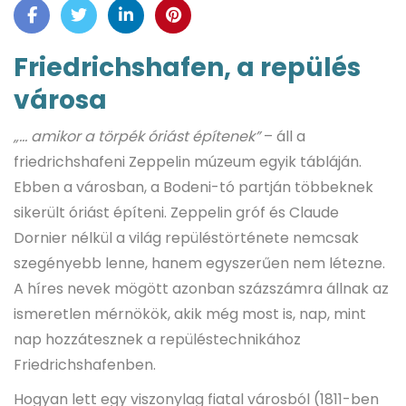
Friedrichshafen, a repülés
városa
„… amikor a törpék óriást építenek”
– áll a
friedrichshafeni Zeppelin múzeum egyik tábláján.
Ebben a városban, a Bodeni-tó partján többeknek
sikerült óriást építeni. Zeppelin gróf és Claude
Dornier nélkül a világ repüléstörténete nemcsak
szegényebb lenne, hanem egyszerűen nem létezne.
A híres nevek mögött azonban százszámra állnak az
ismeretlen mérnökök, akik még most is, nap, mint
nap hozzátesznek a repüléstechnikához
Friedrichshafenben.
Hogyan lett egy viszonylag fiatal városból (1811-ben