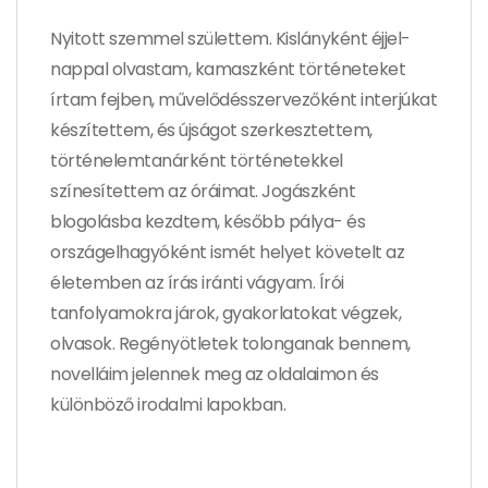
Nyitott szemmel születtem. Kislányként éjjel-
nappal olvastam, kamaszként történeteket
írtam fejben, művelődésszervezőként interjúkat
készítettem, és újságot szerkesztettem,
történelemtanárként történetekkel
színesítettem az óráimat. Jogászként
blogolásba kezdtem, később pálya- és
országelhagyóként ismét helyet követelt az
életemben az írás iránti vágyam. Írói
tanfolyamokra járok, gyakorlatokat végzek,
olvasok. Regényötletek tolonganak bennem,
novelláim jelennek meg az oldalaimon és
különböző irodalmi lapokban.