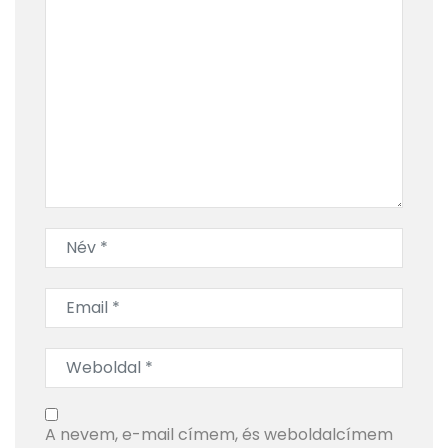
modern ízek a legendás Fekete-erdőben
Miért vannak cölöpházak a Bodeni-tóban?
A nevem, e-mail címem, és weboldalcímem