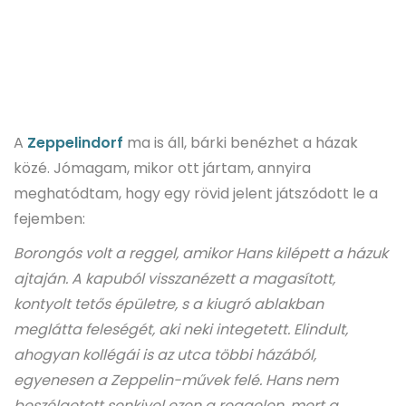
A
Zeppelindorf
ma is áll, bárki benézhet a házak
közé. Jómagam, mikor ott jártam, annyira
meghatódtam, hogy egy rövid jelent játszódott le a
fejemben:
Borongós volt a reggel, amikor Hans kilépett a házuk
ajtaján. A kapuból visszanézett a magasított,
kontyolt tetős épületre, s a kiugró ablakban
meglátta feleségét, aki neki integetett. Elindult,
ahogyan kollégái is az utca többi házából,
egyenesen a Zeppelin-művek felé. Hans nem
beszélgetett senkivel ezen a reggelen, mert a