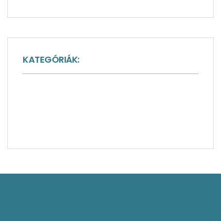
KATEGÓRIÁK:
Inspiráló látványosságok
Irodalmi hatások
Publikációk
Novellárium
Regény-széljegyzetek