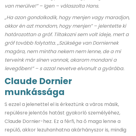
van merülve!” – Igen – válaszolta Hans.
„Ha azon gondolkodik, hogy menjen vagy maradjon,
akkor én azt mondom, hogy menjen” – jelentette ki
határozottan a gróf. Tiltakozni sem volt ideje, mert a
gróf tovább folytatta. „Szüksége van Dorniernek
magára, nem mintha nekem nem lenne, de a mi
terveink már sínen vannak, akarom mondani a
levegőben!” – s azzal nevetve elvonult a gyárába.
Claude Dornier
munkássága
S ezzel a jelenettel el is érkeztünk a város másik,
repülésre jelentős hatást gyakorló személyéhez,
Claude Dornier-hez. Ez a férfi, ha ő maga lenne a
repülő, akkor lezuhanhatna akárhányszor is, mindig