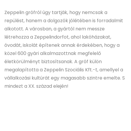
Zeppelin grófról úgy tartják, hogy nemcsak a
repülést, hanem a dolgozók jólétében is forradalmit
alkotott. A városban, a gyártól nem messze
létrehozza a Zeppelindorfot, ahol lakóházakat,
óvodát, iskolát építenek annak érdekében, hogy a
közel 600 gyári alkalmazottnak megfelelő
életkörülményt biztosítsanak. A gróf külön
megalapította a Zeppelin Szociális Kft.-t, amellyel a
vállalkozási kultúrát egy magasabb szintre emelte. S
mindezt a XX. század elején!