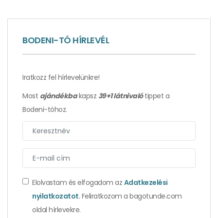
BODENI-TÓ HÍRLEVÉL
Iratkozz fel hírlevelünkre!
Most
ajándékba
kapsz
39+1 látnivaló
tippet a
Bodeni-tóhoz.
Elolvastam és elfogadom az
Adatkezelési
nyilatkozatot
. Feliratkozom a bagotunde.com
oldal hírlevekre.