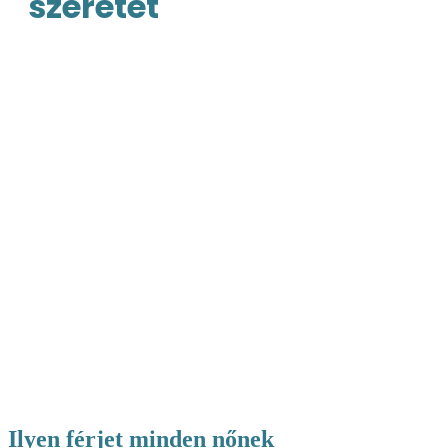
szeretet
Ilyen férjet minden nőnek