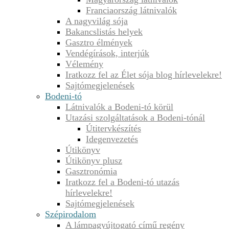
Franciaország látnivalók
A nagyvilág sója
Bakancslistás helyek
Gasztro élmények
Vendégírások, interjúk
Vélemény
Iratkozz fel az Élet sója blog hírlevelekre!
Sajtómegjelenések
Bodeni-tó
Látnivalók a Bodeni-tó körül
Utazási szolgáltatások a Bodeni-tónál
Útitervkészítés
Idegenvezetés
Útikönyv
Útikönyv plusz
Gasztronómia
Iratkozz fel a Bodeni-tó utazás
hírlevelekre!
Sajtómegjelenések
Szépirodalom
A lámpagyújtogató című regény