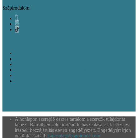
Szépirodalom:
SZOLGÁLTATÁSOK, ADATVÉDELEM
Bodeni-tó útikönyv
Személyre szabott útiterv a Bodeni-tóhoz
Idegenvezetés a Bodeni-tónál
Általános szerződési feltételek és információk
Fizetés és szállítás
Adatvédelmi nyilatkozat
A honlapon szereplő összes tartalom a szerzők tulajdonát
képezi. Bármilyen célra történő felhasználása csak előzetes
írásbeli hozzájárulás esetén engedélyezett. Engedélyért írjon
nekünk! E-mail:
kapcsolat@bagotunde.com