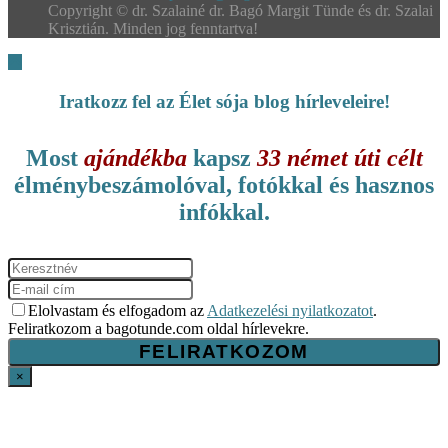
Copyright © dr. Szalainé dr. Bagó Margit Tünde és dr. Szalai
Krisztián. Minden jog fenntartva!
Iratkozz fel az Élet sója blog hírleveleire!
Most
ajándékba
kapsz
33 német úti célt
élménybeszámolóval, fotókkal és hasznos
infókkal.
Elolvastam és elfogadom az
Adatkezelési nyilatkozatot
.
Feliratkozom a bagotunde.com oldal hírlevekre.
×