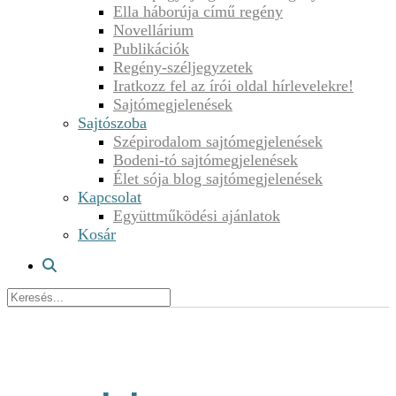
Ella háborúja című regény
Novellárium
Publikációk
Regény-széljegyzetek
Iratkozz fel az írói oldal hírlevelekre!
Sajtómegjelenések
Sajtószoba
Szépirodalom sajtómegjelenések
Bodeni-tó sajtómegjelenések
Élet sója blog sajtómegjelenések
Kapcsolat
Együttműködési ajánlatok
Kosár