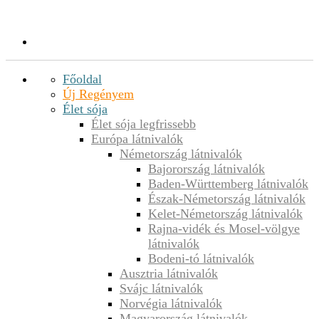
Főoldal
Új Regényem
Élet sója
Élet sója legfrissebb
Európa látnivalók
Németország látnivalók
Bajorország látnivalók
Baden-Württemberg látnivalók
Észak-Németország látnivalók
Kelet-Németország látnivalók
Rajna-vidék és Mosel-völgye
látnivalók
Bodeni-tó látnivalók
Ausztria látnivalók
Svájc látnivalók
Norvégia látnivalók
Magyarország látnivalók