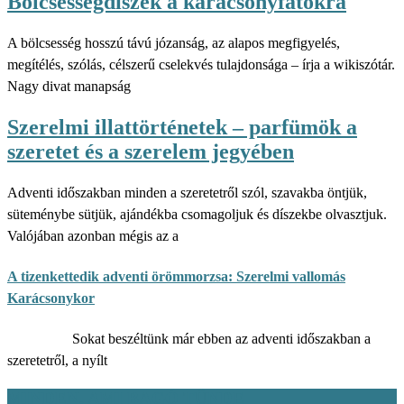
Bölcsességdíszek a karácsonyfátokra
A bölcsesség hosszú távú józanság, az alapos megfigyelés,
megítélés, szólás, célszerű cselekvés tulajdonsága – írja a wikiszótár.
Nagy divat manapság
Szerelmi illattörténetek – parfümök a
szeretet és a szerelem jegyében
Adventi időszakban minden a szeretetről szól, szavakba öntjük,
süteménybe sütjük, ajándékba csomagoljuk és díszekbe olvasztjuk.
Valójában azonban mégis az a
A tizenkettedik adventi örömmorzsa: Szerelmi vallomás
Karácsonykor
Sokat beszéltünk már ebben az adventi időszakban a
szeretetről, a nyílt
MINDEN, AMI BAGÓ TÜNDE