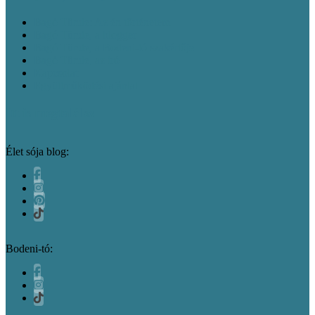
Bagó Tünde: Az én történetem
Bagó Tünde, a blogger
Bagó Tünde, a Bodeni-tó szakértője
Bagó Tünde, az író
Kapcsolat
Együttműködési ajánlat
Itt is megtalálsz
Élet sója blog:
Bodeni-tó: