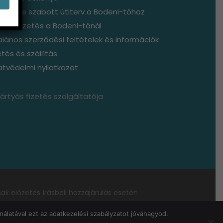
mélyre szabott útiterv a Bodeni-tóhoz
genvezetés a Bodeni-tónál
alános szerződési feltételek és információk
etés és szállítás
tvédelmi nyilatkozat
ak előzetes írásbeli hozzájárulás esetén
e.com
álatával ezt az adatkezelési szabályzatot jóváhagyod.
g fenntartva!