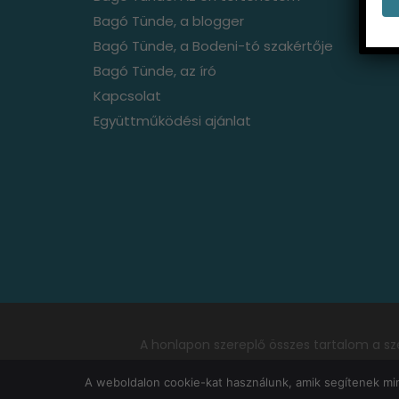
Bagó Tünde, a blogger
Bagó Tünde, a Bodeni-tó szakértője
Bagó Tünde, az író
Kapcsolat
Együttműködési ajánlat
A honlapon szereplő összes tartalom a sze
engedél
A weboldalon cookie-kat használunk, amik segítenek mink
Copyright © dr.