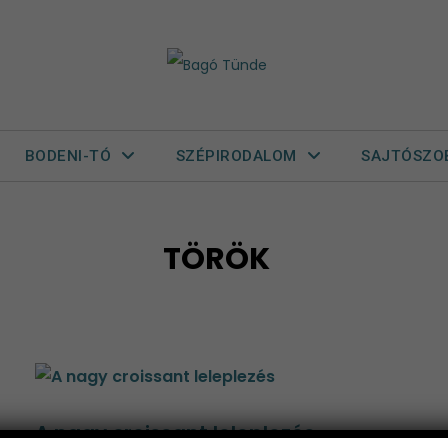
BODENI-TÓ
SZÉPIRODALOM
SAJTÓSZO
TÖRÖK
A nagy croissant leleplezés