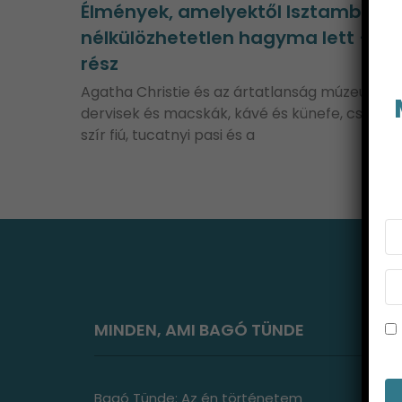
Élmények, amelyektől Isztambul a
nélkülözhetetlen hagyma lett – 2.
rész
Agatha Christie és az ártatlanság múzeuma,
dervisek és macskák, kávé és künefe, csoki és
szír fiú, tucatnyi pasi és a
MINDEN, AMI BAGÓ TÜNDE
Bagó Tünde: Az én történetem