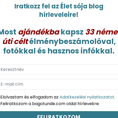
Mi az a három szó, ami eszedbe jut Párizs,
Iratkozz fel az Élet sója blog
Franciország, s a franciák hallatán? Ugye nem
hírleveleire!
kellett gondolkodni, amikor kimondtad?
Most
ajándékba
kapsz
33 néme
úti célt
élménybeszámolóval,
fotókkal és hasznos infókkal.
ITT IS MEGTALÁLSZ
SZ
Elolvastam és elfogadom az
Adatkezelési nyilatkozatot
.
Feliratkozom a bagotunde.com oldal hírlevekre.
Élet sója blog:
Bodeni-tó:
Bod