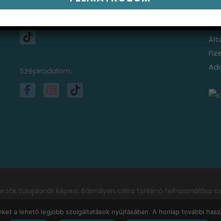
Sze
Ide
Ált
Fiz
Ada
Szépirodalom:
rzők tulajdonát képezi. Bármilyen célra történő felhasználása cs
yezett. Engedélyért írjon nekünk! E-mail:
kapcsolat@bagotund
et a lehető legjobb szolgáltatások nyújtásában. A honlap további haszn
 Szalainé dr. Bagó Margit Tünde és dr. Szalai Krisztián. Minden jo