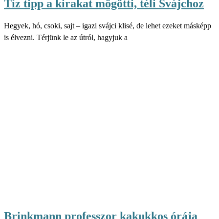
Tíz tipp a kirakat mögötti, téli Svájchoz
Hegyek, hó, csoki, sajt – igazi svájci klisé, de lehet ezeket másképp
is élvezni. Térjünk le az útról, hagyjuk a
Brinkmann professzor kakukkos órája