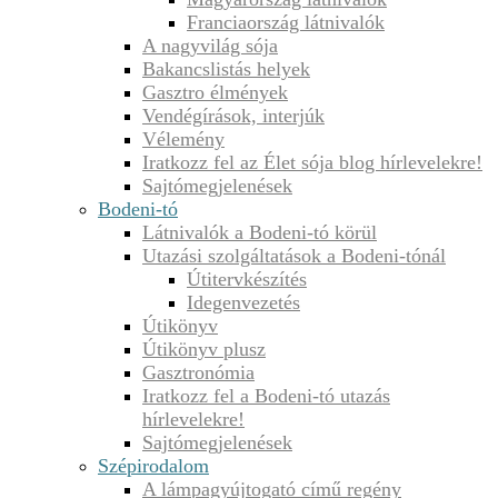
Franciaország látnivalók
A nagyvilág sója
Bakancslistás helyek
Gasztro élmények
Vendégírások, interjúk
Vélemény
Iratkozz fel az Élet sója blog hírlevelekre!
Sajtómegjelenések
Bodeni-tó
Látnivalók a Bodeni-tó körül
Utazási szolgáltatások a Bodeni-tónál
Útitervkészítés
Idegenvezetés
Útikönyv
Útikönyv plusz
Gasztronómia
Iratkozz fel a Bodeni-tó utazás
hírlevelekre!
Sajtómegjelenések
Szépirodalom
A lámpagyújtogató című regény