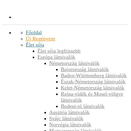
Főoldal
Új Regényem
Élet sója
Élet sója legfrissebb
Európa látnivalók
Németország látnivalók
Bajorország látnivalók
Baden-Württemberg látnivalók
Észak-Németország látnivalók
Kelet-Németország látnivalók
Rajna-vidék és Mosel-völgye
látnivalók
Bodeni-tó látnivalók
Ausztria látnivalók
Svájc látnivalók
Norvégia látnivalók
Magyarország látnivalók