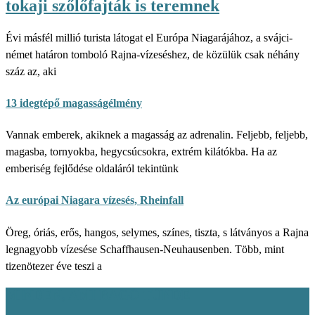
tokaji szőlőfajták is teremnek
Évi másfél millió turista látogat el Európa Niagarájához, a svájci-
német határon tomboló Rajna-vízeséshez, de közülük csak néhány
száz az, aki
13 idegtépő magasságélmény
Vannak emberek, akiknek a magasság az adrenalin. Feljebb, feljebb,
magasba, tornyokba, hegycsúcsokra, extrém kilátókba. Ha az
emberiség fejlődése oldaláról tekintünk
Az európai Niagara vízesés, Rheinfall
Öreg, óriás, erős, hangos, selymes, színes, tiszta, s látványos a Rajna
legnagyobb vízesése Schaffhausen-Neuhausenben. Több, mint
tizenötezer éve teszi a
MINDEN, AMI BAGÓ TÜNDE