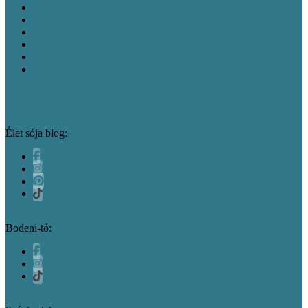
Bagó Tünde: Az én történetem
Bagó Tünde, a blogger
Bagó Tünde, a Bodeni-tó szakértője
Bagó Tünde, az író
Kapcsolat
Együttműködési ajánlat
Itt is megtalálsz
Élet sója blog:
Bodeni-tó: