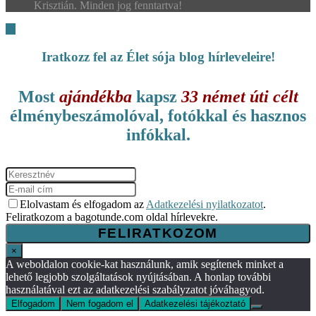
Krisztián. Minden jog fenntartva!
Iratkozz fel az Élet sója blog hírleveleire!
Most
ajándékba
kapsz
33 német úti célt
élménybeszámolóval, fotókkal és hasznos
infókkal.
Elolvastam és elfogadom az
Adatkezelési nyilatkozatot
.
Feliratkozom a bagotunde.com oldal hírlevekre.
×
A weboldalon cookie-kat használunk, amik segítenek minket a
lehető legjobb szolgáltatások nyújtásában. A honlap további
használatával ezt az adatkezelési szabályzatot jóváhagyod.
Elfogadom
Nem fogadom el
Adatkezelési tájékoztató