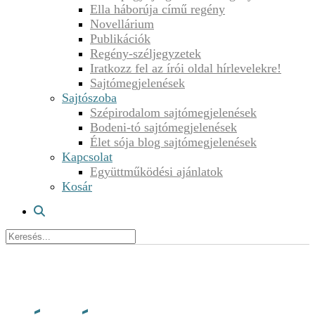
Ella háborúja című regény
Novellárium
Publikációk
Regény-széljegyzetek
Iratkozz fel az írói oldal hírlevelekre!
Sajtómegjelenések
Sajtószoba
Szépirodalom sajtómegjelenések
Bodeni-tó sajtómegjelenések
Élet sója blog sajtómegjelenések
Kapcsolat
Együttműködési ajánlatok
Kosár