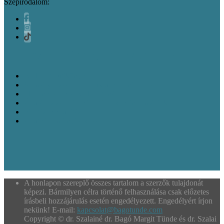
Szépirodalom:
SZOLGÁLTATÁSOK, ADATVÉDELEM
Bodeni-tó útikönyv
Személyre szabott útiterv a Bodeni-tóhoz
Idegenvezetés a Bodeni-tónál
Általános szerződési feltételek és információk
Fizetés és szállítás
Adatvédelmi nyilatkozat
A honlapon szereplő összes tartalom a szerzők tulajdonát
képezi. Bármilyen célra történő felhasználása csak előzetes
írásbeli hozzájárulás esetén engedélyezett. Engedélyért írjon
nekünk! E-mail:
kapcsolat@bagotunde.com
Copyright © dr. Szalainé dr. Bagó Margit Tünde és dr. Szalai