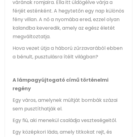
várának romjaira. Ella itt üldögélve várja a
férjét esténként. A hegytetőn egy nap különös
fény villan. A nő a nyomába ered, ezzel olyan
kalandba keveredik, amely az egész életét
megváltoztatja.
Hova vezet útja a háború zűrzavarából ebben
a bénult, pusztulásra ítélt világban?
A lámpagyújtogató című történelmi
regény
Egy város, amelynek múltját bombák százai
sem pusztíthatják el.
Egy fiú, aki menekül családja veszteségeitől.
Egy középkori láda, amely titkokat rejt, és