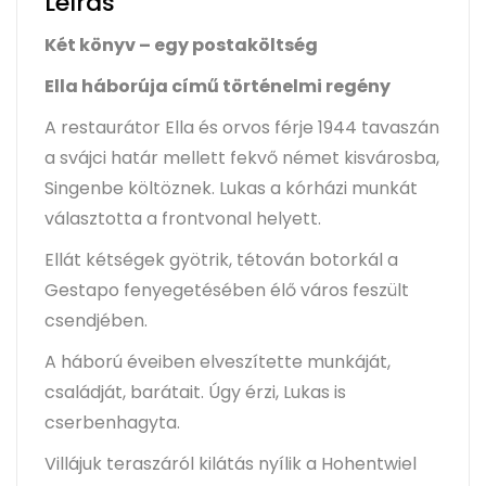
Leírás
Két könyv – egy postaköltség
Ella háborúja című történelmi regény
A restaurátor Ella és orvos férje 1944 tavaszán
a svájci határ mellett fekvő német kisvárosba,
Singenbe költöznek. Lukas a kórházi munkát
választotta a frontvonal helyett.
Ellát kétségek gyötrik, tétován botorkál a
Gestapo fenyegetésében élő város feszült
csendjében.
A háború éveiben elveszítette munkáját,
családját, barátait. Úgy érzi, Lukas is
cserbenhagyta.
Villájuk teraszáról kilátás nyílik a Hohentwiel