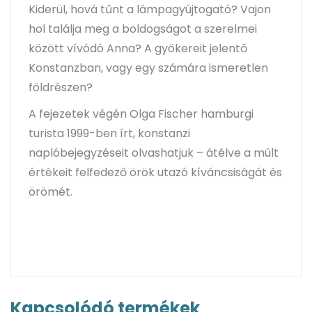
Kiderül, hová tűnt a lámpagyújtogató? Vajon
hol találja meg a boldogságot a szerelmei
között vívódó Anna? A gyökereit jelentő
Konstanzban, vagy egy számára ismeretlen
földrészen?
A fejezetek végén Olga Fischer hamburgi
turista 1999-ben írt, konstanzi
naplóbejegyzéseit olvashatjuk – átélve a múlt
értékeit felfedező örök utazó kíváncsiságát és
örömét.
Kapcsolódó termékek