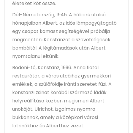
életeket köt össze.
Dél-Németország, 1945. A háború utolsó
hónapjaiban Albert, az idős lámpagyújtogató
egy csapat kamasz segítségével próbálja
megmenteni Konstanzot a szövetségesek
bombáitól. A légitámadások után Albert
nyomtalanul eltűnik.
Bodeni-tó, Konstanz, 1996. Anna fiatal
restaurátor, a város utcáihoz gyermekkori
emlékek, a szülőföldje iránti szeretet fűzi. A
konstanzi zsinat korából származó ládák
helyreállítása közben megismeri Albert
unokáját, Ulrichot. Izgalmas nyomra
bukkannak, amely a középkori városi
latrinákhoz és Alberthez vezet.