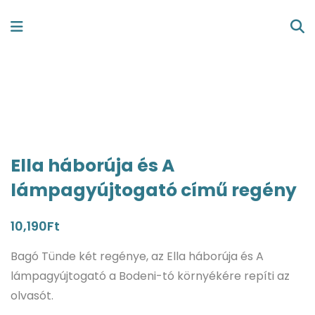
Ella háborúja és A
lámpagyújtogató című regény
10,190
Ft
Bagó Tünde két regénye, az Ella háborúja és A
lámpagyújtogató a Bodeni-tó környékére repíti az
olvasót.