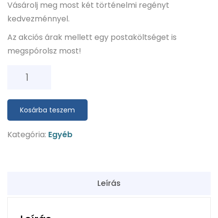
Vásárolj meg most két történelmi regényt
kedvezménnyel.
Az akciós árak mellett egy postaköltséget is
megspórolsz most!
Ella
háborúja
és
Kosárba teszem
A
lámpagyújtogató
Kategória:
Egyéb
című
regény
mennyiség
Leírás