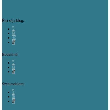
Itt is megtalálsz
Élet sója blog:
Bodeni-tó:
Szépirodalom: