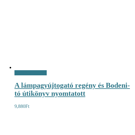
Kosárba teszem
A lámpagyújtogató regény és Bodeni-
tó útikönyv nyomtatott
9,880
Ft