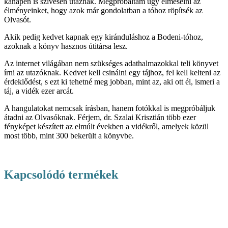
kanapén is szívesen utaznak. Megpróbáltam úgy elmesélni az
élményeinket, hogy azok már gondolatban a tóhoz röpítsék az
Olvasót.
Akik pedig kedvet kapnak egy kiránduláshoz a Bodeni-tóhoz,
azoknak a könyv hasznos útitársa lesz.
Az internet világában nem szükséges adathalmazokkal teli könyvet
írni az utazóknak. Kedvet kell csinálni egy tájhoz, fel kell kelteni az
érdeklődést, s ezt ki tehetné meg jobban, mint az, aki ott él, ismeri a
táj, a vidék ezer arcát.
A hangulatokat nemcsak írásban, hanem fotókkal is megpróbáljuk
átadni az Olvasóknak. Férjem, dr. Szalai Krisztián több ezer
fényképet készített az elmúlt években a vidékről, amelyek közül
most több, mint 300 bekerült a könyvbe.
Kapcsolódó termékek