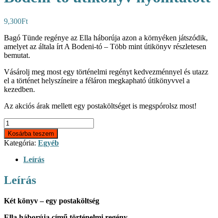
9,300
Ft
Bagó Tünde regénye az Ella háborúja azon a környéken játszódik,
amelyet az általa írt A Bodeni-tó – Több mint útikönyv részletesen
bemutat.
Vásárolj meg most egy történelmi regényt kedvezménnyel és utazz
el a történet helyszíneire a féláron megkapható útikönyvvel a
kezedben.
Az akciós árak mellett egy postaköltséget is megspórolsz most!
Ella
háborúja
Kosárba teszem
regény
Kategória:
Egyéb
és
Bodeni-
Leírás
tó
útikönyv
Leírás
nyomtatott
mennyiség
Két könyv – egy postaköltség
Ella háborúja című történelmi regény