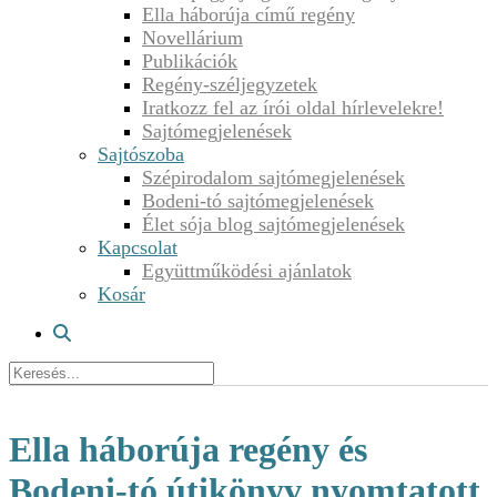
Ella háborúja című regény
Novellárium
Publikációk
Regény-széljegyzetek
Iratkozz fel az írói oldal hírlevelekre!
Sajtómegjelenések
Sajtószoba
Szépirodalom sajtómegjelenések
Bodeni-tó sajtómegjelenések
Élet sója blog sajtómegjelenések
Kapcsolat
Együttműködési ajánlatok
Kosár
Ella háborúja regény és
Bodeni-tó útikönyv nyomtatott