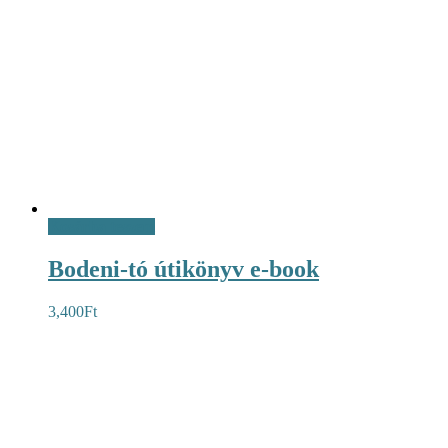
Kosárba teszem
Bodeni-tó útikönyv e-book
3,400
Ft