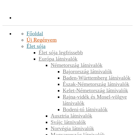
Főoldal
Új Regényem
Élet sója
Élet sója legfrissebb
Európa látnivalók
Németország látnivalók
Bajorország látnivalók
Baden-Württemberg látnivalók
Észak-Németország látnivalók
Kelet-Németország látnivalók
Rajna-vidék és Mosel-völgye
látnivalók
Bodeni-tó látnivalók
Ausztria látnivalók
Svájc látnivalók
Norvégia látnivalók
Magyarország látnivalók