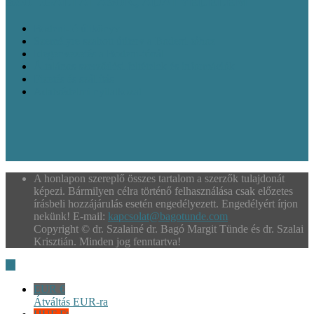
SZOLGÁLTATÁSOK, ADATVÉDELEM
Bodeni-tó útikönyv
Személyre szabott útiterv a Bodeni-tóhoz
Idegenvezetés a Bodeni-tónál
Általános szerződési feltételek és információk
Fizetés és szállítás
Adatvédelmi nyilatkozat
A honlapon szereplő összes tartalom a szerzők tulajdonát
képezi. Bármilyen célra történő felhasználása csak előzetes
írásbeli hozzájárulás esetén engedélyezett. Engedélyért írjon
nekünk! E-mail:
kapcsolat@bagotunde.com
Copyright © dr. Szalainé dr. Bagó Margit Tünde és dr. Szalai
Krisztián. Minden jog fenntartva!
EUR €
Átváltás EUR-ra