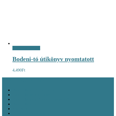
Kosárba teszem
Bodeni-tó útikönyv nyomtatott
4,490
Ft
MINDEN, AMI BAGÓ TÜNDE
Bagó Tünde: Az én történetem
Bagó Tünde, a blogger
Bagó Tünde, a Bodeni-tó szakértője
Bagó Tünde, az író
Kapcsolat
Együttműködési ajánlat