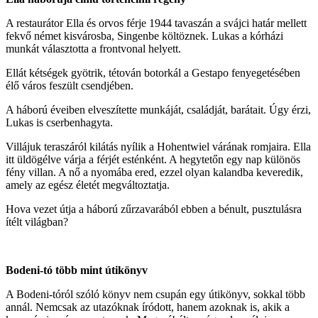
A restaurátor Ella és orvos férje 1944 tavaszán a svájci határ mellett
fekvő német kisvárosba, Singenbe költöznek. Lukas a kórházi
munkát választotta a frontvonal helyett.
Ellát kétségek gyötrik, tétován botorkál a Gestapo fenyegetésében
élő város feszült csendjében.
A háború éveiben elveszítette munkáját, családját, barátait. Úgy érzi,
Lukas is cserbenhagyta.
Villájuk teraszáról kilátás nyílik a Hohentwiel várának romjaira. Ella
itt üldögélve várja a férjét esténként. A hegytetőn egy nap különös
fény villan. A nő a nyomába ered, ezzel olyan kalandba keveredik,
amely az egész életét megváltoztatja.
Hova vezet útja a háború zűrzavarából ebben a bénult, pusztulásra
ítélt világban?
Bodeni-tó több mint útikönyv
A Bodeni-tóról szóló könyv nem csupán egy útikönyv, sokkal több
annál. Nemcsak az utazóknak íródott, hanem azoknak is, akik a