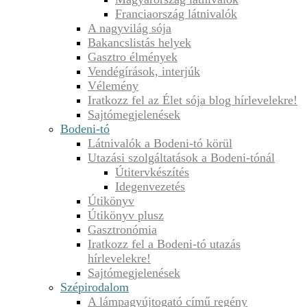
Franciaország látnivalók
A nagyvilág sója
Bakancslistás helyek
Gasztro élmények
Vendégírások, interjúk
Vélemény
Iratkozz fel az Élet sója blog hírlevelekre!
Sajtómegjelenések
Bodeni-tó
Látnivalók a Bodeni-tó körül
Utazási szolgáltatások a Bodeni-tónál
Útitervkészítés
Idegenvezetés
Útikönyv
Útikönyv plusz
Gasztronómia
Iratkozz fel a Bodeni-tó utazás
hírlevelekre!
Sajtómegjelenések
Szépirodalom
A lámpagyújtogató című regény