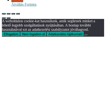
HUF Ft
Átváltás Forintra
A weboldalon cookie-kat használunk, amik segítenek minket a
lehető legjobb szolgáltatások nyújtásában. A honlap további
használatával ezt az adatkezelési szabályzatot jóváhagyod.
Elfogadom
Nem fogadom el
Adatkezelési tájékoztató