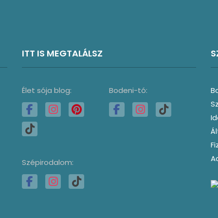
ITT IS MEGTALÁLSZ
S
Élet sója blog:
Bodeni-tó:
B
S
I
Ál
Fi
A
Szépirodalom: