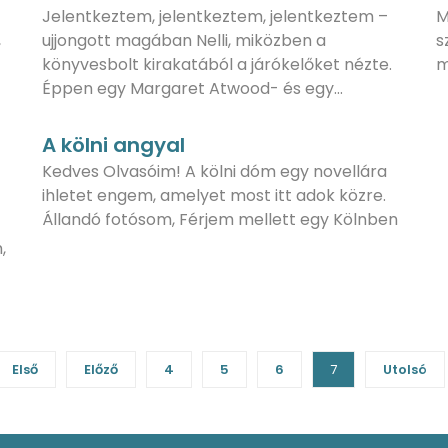
Jelentkeztem, jelentkeztem, jelentkeztem –
M
,
ujjongott magában Nelli, miközben a
s
könyvesbolt kirakatából a járókelőket nézte.
m
Éppen egy Margaret Atwood- és egy…
A kölni angyal
Kedves Olvasóim! A kölni dóm egy novellára
ihletet engem, amelyet most itt adok közre.
Állandó fotósom, Férjem mellett egy Kölnben
,
Első
Előző
4
5
6
7
Utolsó