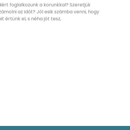
iért foglalkozunk a korunkkal? Szeretjük
zámolni az időt? Jól esik számba venni, hogy
it értünk el, s néha jót tesz,