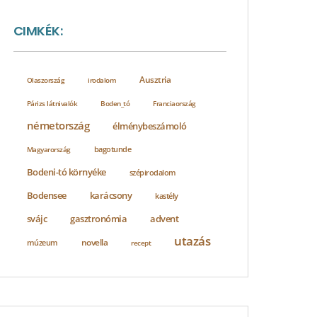
CIMKÉK:
Ausztria
Olaszország
irodalom
Párizs látnivalók
Boden_tó
Franciaország
németország
élménybeszámoló
bagotunde
Magyarország
Bodeni-tó környéke
szépirodalom
Bodensee
karácsony
kastély
svájc
advent
gasztronómia
utazás
novella
múzeum
recept