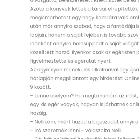
olvasgatta, beleszeretett Rhett Butlerbe és 
Azóta a könyvek lettek a társai, elrepítetté
megismerhetett egy nagy kamrára való emberi
után már annyira szabad, hogy a fantáziája 
lapjain, hanem a saját fejében is tovább szö
Időnként annyira belesüppedt a saját világ
közelített hozzá. Ilyenkor csak az egéristen
figyelmeztette és egérutat nyert.
Az egyik ilyen menekülés alkalmával egy ú
hátlapján megpillantott egy hirdetést: Online 
9 között.
– Lenne esélyem? Ha megtanulnám az írást,
egy kis egér vagyok, hogyan is járhatnék onl
hazáig.
– Nellikém, miért húzod a bajuszodat annyir
– Író szeretnék lenni – válaszolta Nelli.