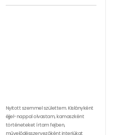
Nyitott szemmel születtem. Kislányként
éjjel-nappal olvastam, kamaszként
történeteket írtam fejben,
művelődésszervezőként interjúkat