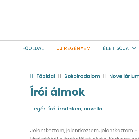
FŐOLDAL
ÚJ REGÉNYEM
ÉLET SÓJA
Főoldal
Szépirodalom
Novelláriu
Írói álmok
egér
,
író
,
irodalom
,
novella
Jelentkeztem, jelentkeztem, jelentkeztem –