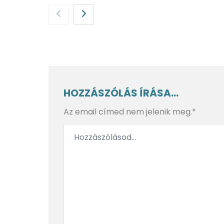
Jeges út
Angyal
HOZZÁSZÓLÁS ÍRÁSA...
Az email címed nem jelenik meg.*
Háborúk helyett meleg
Nyavalyás
pizza