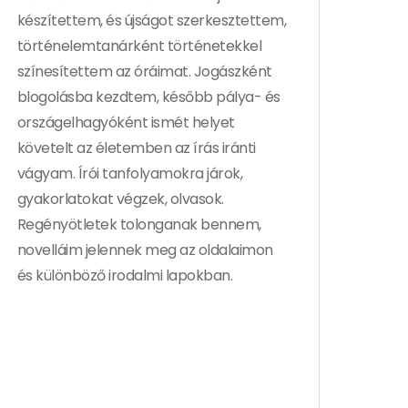
készítettem, és újságot szerkesztettem,
történelemtanárként történetekkel
színesítettem az óráimat. Jogászként
blogolásba kezdtem, később pálya- és
országelhagyóként ismét helyet
követelt az életemben az írás iránti
vágyam. Írói tanfolyamokra járok,
gyakorlatokat végzek, olvasok.
Regényötletek tolonganak bennem,
novelláim jelennek meg az oldalaimon
és különböző irodalmi lapokban.