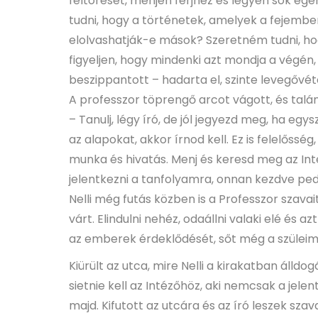
feltörését, menjen férjhez és legyen sok egé
tudni, hogy a történetek, amelyek a fejembe
elolvashatják-e mások? Szeretném tudni, h
figyeljen, hogy mindenki azt mondja a végén, 
beszippantott – hadarta el, szinte levegővétel
A professzor töprengő arcot vágott, és talán k
– Tanulj, légy író, de jól jegyezd meg, ha eg
az alapokat, akkor írnod kell. Ez is felelőss
munka és hivatás. Menj és keresd meg az Inté
jelentkezni a tanfolyamra, onnan kezdve ped
Nelli még futás közben is a Professzor szavai
várt. Elindulni nehéz, odaállni valaki elé és 
az emberek érdeklődését, sőt még a szüleimét 
Kiürült az utca, mire Nelli a kirakatban álldo
sietnie kell az Intézőhöz, aki nemcsak a jele
majd. Kifutott az utcára és az író leszek sz