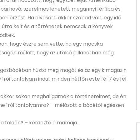
arról álmodozott, hogy egyszer eljut Amerikába.
k bárhová, szerelmes lehetett megannyi férfiba és
 érzést. Ha olvasott, akkor szabad volt, egy idő
is útra kelt és a történetek nemcsak a könyvek
vődtek.
ában, hogy észre sem vette, ha egy macska
 jóságán múlott, hogy az utolsó pillanatban még
jságosbódéban húzta meg magát és az egyik magazin
írói tanfolyam indul, minden hétfőn este fél 7 és fél
 akkor sokan meghallgatnák a történeteimet, de én
ine írói tanfolyamra? – mélázott a bódétól egészen
a a földön? – kérdezte a mamája.