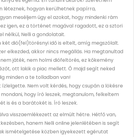
rlánya és egérfia. Én tanulni akarok! Szeretném
n léteznek, hogyan kerülhetnek papírra,
ogyan meséljem úgy el azokat, hogy mindenki rám
ez igen, ez a történet magával ragadott, ez a sztori
 nélkül, Nelli a gondolatait.
ét dió(fel)törésnyi idő is eltelt, amíg megszólalt.
yszer elkezded, akkor nincs megállás. Ha megtanultad
ég, nem játék, nem holmi diófeltörés, ez kőkemény
zőt, ott lakik a piac mellett. Ő majd segít neked
ig minden a te tolladban van!
t ízlelgette. Nem volt kérdés, hogy csupán a lökésre
azt mondani, hogy író leszek, megtanulom, felkeltem
is és a barátokét is. Író leszek.
gálva visszaemlékezett az elmúlt hétre. Hétfő van,
ntkezésben, hanem Nelli online jelenlétében is segít
avak ismételgetése közben igyekezett egérutat