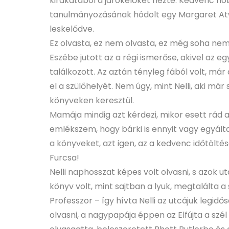
kirakatából a járókelőket nézte. Kedvenc ho
tanulmányozásának hódolt egy Margaret At
leskelődve.
Ez olvasta, ez nem olvasta, ez még soha nem 
Eszébe jutott az a régi ismerőse, akivel az 
találkozott. Az aztán tényleg fából volt, már
el a szülőhelyét. Nem úgy, mint Nelli, aki má
könyveken keresztül.
Mamája mindig azt kérdezi, mikor esett rá
emlékszem, hogy bárki is ennyit vagy egyálta
a könyveket, azt igen, az a kedvenc időtölté
Furcsa!
Nelli naphosszat képes volt olvasni, s azok u
könyv volt, mint sajtban a lyuk, megtalálta a
Professzor – így hívta Nelli az utcájuk legi
olvasni, a nagypapája éppen az Elfújta a szél 