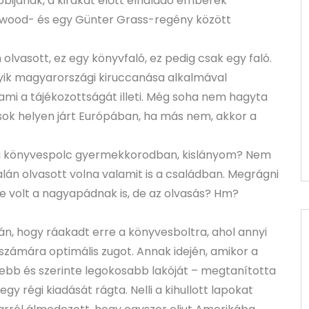
bbijának, a kirakat előtt elhaladó emberek
wood- és egy Günter Grass-regény között
olvasott, ez egy könyvfaló, ez pedig csak egy faló.
egyik magyarországi kiruccanása alkalmával
 ami a tájékozottságát illeti. Még soha nem hagyta
r sok helyen járt Európában, ha más nem, akkor a
d a könyvespolc gyermekkorodban, kislányom? Nem
lán olvasott volna valamit is a családban. Megrágni
se volt a nagyapádnak is, de az olvasás? Hm?
tán, hogy ráakadt erre a könyvesboltra, ahol annyi
 számára optimális zugot. Annak idején, amikor a
dősebb és szerinte legokosabb lakóját – megtanította
egy régi kiadását rágta. Nelli a kihullott lapokat