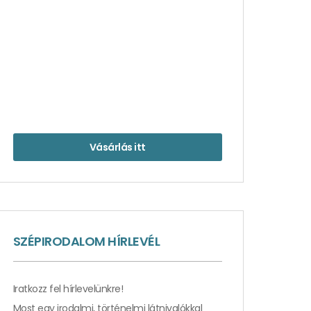
Vásárlás itt
SZÉPIRODALOM HÍRLEVÉL
Iratkozz fel hírlevelünkre!
Most egy irodalmi, történelmi látnivalókkal