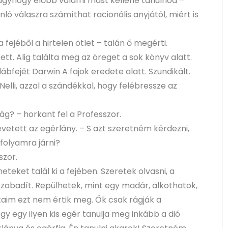
i, úgyhogy előbb valami mást kellene tanulnod –
ló válaszra számíthat racionális anyjától, miért is
a fejéből a hirtelen ötlet – talán ő megérti.
tt. Alig találta meg az öreget a sok könyv alatt.
bfejét Darwin A fajok eredete alatt. Szundikált.
Nelli, azzal a szándékkal, hogy felébressze az
ilág? – horkant fel a Professzor.
vetett az egérlány. – S azt szeretném kérdezni,
nfolyamra járni?
szor.
teket talál ki a fejében. Szeretek olvasni, a
szabadít. Repülhetek, mint egy madár, alkothatok,
taim ezt nem értik meg. Ők csak rágják a
y egy ilyen kis egér tanulja meg inkább a dió