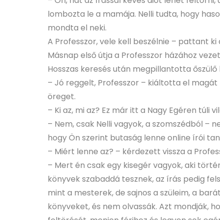
– Oh, hát az írással kevés diót lehet feltörn
lombozta le a mamája. Nelli tudta, hogy hason
mondta el neki.
A Professzor, vele kell beszélnie – pattant ki 
Másnap első útja a Professzor házához vezete
Hosszas keresés után megpillantotta őszülő lá
– Jó reggelt, Professzor – kiáltotta el magát 
öreget.
– Ki az, mi az? Ez már itt a Nagy Egéren túli v
– Nem, csak Nelli vagyok, a szomszédból – ne
hogy Ön szerint butaság lenne online írói ta
– Miért lenne az? – kérdezett vissza a Profes
– Mert én csak egy kisegér vagyok, aki történe
könyvek szabaddá tesznek, az írás pedig fel
mint a mesterek, de sajnos a szüleim, a bará
könyveket, és nem olvassák. Azt mondják, hog