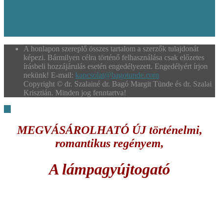
A honlapon szereplő összes tartalom a szerzők tulajdonát
képezi. Bármilyen célra történő felhasználása csak előzetes
írásbeli hozzájárulás esetén engedélyezett. Engedélyért írjon
nekünk! E-mail:
kapcsolat@bagotunde.com
Copyright © dr. Szalainé dr. Bagó Margit Tünde és dr. Szalai
Krisztián. Minden jog fenntartva!
MEGVÁSÁROLHATÓ ÚJ történelmi,
romantikus regényem,
A lámpagyújtogató