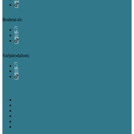
Bodeni-tó:
Szépirodalom:
SZOLGÁLTATÁSOK, ADATVÉDELEM
Bodeni-tó útikönyv
Személyre szabott útiterv a Bodeni-tóhoz
Idegenvezetés a Bodeni-tónál
Általános szerződési feltételek és információk
Fizetés és szállítás
Adatvédelmi nyilatkozat