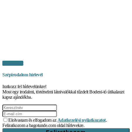
Vásárlás itt
Szépirodalom hírlevél
Iratkozz fel hírlevelünkre!
Most egy irodalmi, történelmi látnivalókkal tűzdelt Bodeni-tó útikalauzt
kapsz ajándékba.
Elolvastam és elfogadom az
Adatkezelési nyilatkozatot
.
Feliratkozom a bagotunde.com oldal hírlevekre.