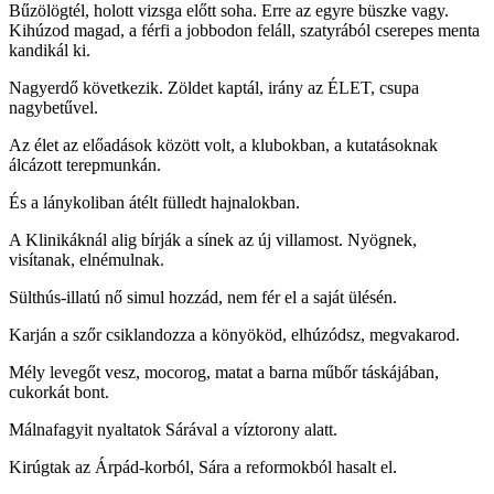
Bűzölögtél, holott vizsga előtt soha. Erre az egyre büszke vagy.
Kihúzod magad, a férfi a jobbodon feláll, szatyrából cserepes menta
kandikál ki.
Nagyerdő következik. Zöldet kaptál, irány az ÉLET, csupa
nagybetűvel.
Az élet az előadások között volt, a klubokban, a kutatásoknak
álcázott terepmunkán.
És a lánykoliban átélt fülledt hajnalokban.
A Klinikáknál alig bírják a sínek az új villamost. Nyögnek,
visítanak, elnémulnak.
Sülthús-illatú nő simul hozzád, nem fér el a saját ülésén.
Karján a szőr csiklandozza a könyököd, elhúzódsz, megvakarod.
Mély levegőt vesz, mocorog, matat a barna műbőr táskájában,
cukorkát bont.
Málnafagyit nyaltatok Sárával a víztorony alatt.
Kirúgtak az Árpád-korból, Sára a reformokból hasalt el.