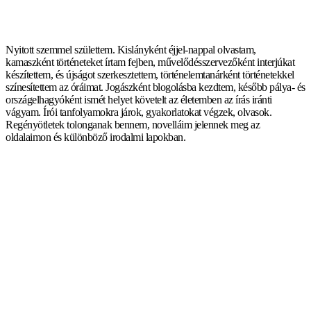
Nyitott szemmel születtem. Kislányként éjjel-nappal olvastam,
kamaszként történeteket írtam fejben, művelődésszervezőként interjúkat
készítettem, és újságot szerkesztettem, történelemtanárként történetekkel
színesítettem az óráimat. Jogászként blogolásba kezdtem, később pálya- és
országelhagyóként ismét helyet követelt az életemben az írás iránti
vágyam. Írói tanfolyamokra járok, gyakorlatokat végzek, olvasok.
Regényötletek tolonganak bennem, novelláim jelennek meg az
oldalaimon és különböző irodalmi lapokban.