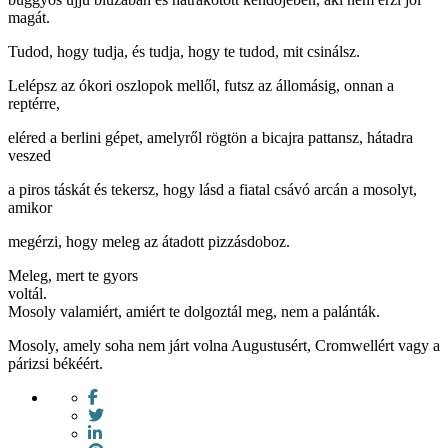
magát.
Tudod, hogy tudja, és tudja, hogy te tudod, mit csinálsz.
Lelépsz az ókori oszlopok mellől, futsz az állomásig, onnan a
reptérre,
eléred a berlini gépet, amelyről rögtön a bicajra pattansz, hátadra
veszed
a piros táskát és tekersz, hogy lásd a fiatal csávó arcán a mosolyt,
amikor
megérzi, hogy meleg az átadott pizzásdoboz.
Meleg, mert te gyors
vol
Mosoly valamiért, amiért te dolgoztál meg, nem a palánták.
Mosoly, amely soha nem járt volna Augustusért, Cromwellért vagy a
párizsi békéért.