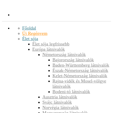
Főoldal
Új Regényem
Élet sója
Élet sója legfrissebb
Európa látnivalók
Németország látnivalók
Bajorország látnivalók
Baden-Württemberg látnivalók
Észak-Németország látnivalók
Kelet-Németország látnivalók
Rajna-vidék és Mosel-völgye
látnivalók
Bodeni-tó látnivalók
Ausztria látnivalók
Svájc látnivalók
Norvégia látnivalók
Magyarország látnivalók