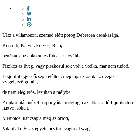
Ülsz a villamoson, szemed előtt pörög Debrecen csonkasága.
Kossuth, Kálvin, Eötvös, Bem,
benéznek az ablakon és futnak is tovább.
Piszkos az üveg, vagy piszkosul sok volt a vodka, már nem tudod.
Legördül egy esőcsepp előtted, megkapaszkodik az üveget
szegélyező gumin,
de nem elég erős, lezuhan a mélybe.
Amikor utánanézel, koponyádat megfogja az ablak, a férfi jobbodon
nagyot sóhajt.
Mentolos illat csapja meg az orrod,
Viki illata. És az egyetemes töri szigorlat szaga.