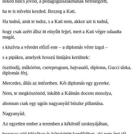
neked nincs jövőd, a pedagógusszakmának befellegzett,
ha te is mívelni kezded. Bezzeg a Kati.
Ha tudná, amit te tudsz, s a Kati nem, akkor azt is tudná,
hogy csak azért állsz itt elnyűtt fejjel, mert a Kati végre odaadta
magát,
s kiszívta a véredet előző este – a diplomás vérre izgul –
s a pipákra, amelyek hosszú listájára kerülnek:
ösztöndíj, műköröm, csereprogram, hajvasaló, diploma, Gucci táska,
diplomás férj,
Mercedes, állás az intézetben. Két diplomás egy gyereke.
Nem, te megköszönöd, inkább a Kálmán docens mosolya,
ahonnan csak egy ugrás nagyanyád büszke pillantása.
Nagyanyád.
Az egyetlen ember a teremben a kékfestő szoknyájában,
buggyos ujjú blúzában és hátrakötött kendőjében, aki nem érzi jól