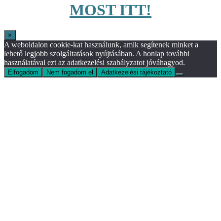
MOST ITT!
×
A weboldalon cookie-kat használunk, amik segítenek minket a
lehető legjobb szolgáltatások nyújtásában. A honlap további
használatával ezt az adatkezelési szabályzatot jóváhagyod.
Elfogadom
Nem fogadom el
Adatkezelési tájékoztató