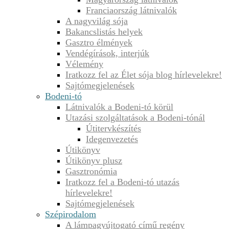
Franciaország látnivalók
A nagyvilág sója
Bakancslistás helyek
Gasztro élmények
Vendégírások, interjúk
Vélemény
Iratkozz fel az Élet sója blog hírlevelekre!
Sajtómegjelenések
Bodeni-tó
Látnivalók a Bodeni-tó körül
Utazási szolgáltatások a Bodeni-tónál
Útitervkészítés
Idegenvezetés
Útikönyv
Útikönyv plusz
Gasztronómia
Iratkozz fel a Bodeni-tó utazás
hírlevelekre!
Sajtómegjelenések
Szépirodalom
A lámpagyújtogató című regény