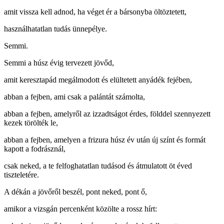
amit vissza kell adnod, ha véget ér a bársonyba öltöztetett,
használhatatlan tudás ünnepélye.
Semmi.
Semmi a húsz évig tervezett jövőd,
amit keresztapád megálmodott és elültetett anyádék fejében,
abban a fejben, ami csak a palántát számolta,
abban a fejben, amelyről az izzadtságot érdes, földdel szennyezett
kezek törölték le,
abban a fejben, amelyen a frizura húsz év után új színt és formát
kapott a fodrásznál,
csak neked, a te felfoghatatlan tudásod és átmulatott öt éved
tiszteletére.
A dékán a jövőről beszél, pont neked, pont ő,
amikor a vizsgán percenként közölte a rossz hírt: