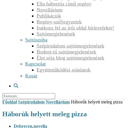
Ella háborúja című regény
Novellárium
Publikációk
Regény-széljegyzetek
Iratkozz fel az írói oldal hírlevelekre!
Sajtómegjelenések
Sajtószoba
Szépirodalom sajtómegjelenések
Bodeni-tó sajtómegjelenések
Élet sója blog sajtómegjelenések
Kapcsolat
Együttműködési ajánlatok
Kosár
Főoldal
Szépirodalom
Novellárium
Háborúk helyett meleg pizza
Háborúk helyett meleg pizza
Debrecen
,
novella