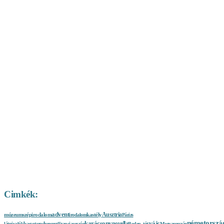
Cimkék:
advent
Ausztria
múzeum
szépirodalom
kastély
irodalom
Párizs
németorszá
karácsony
svájc
novella
bagotunde
látnivalók
recept
Franciaország
Boden_tó
Magyarország