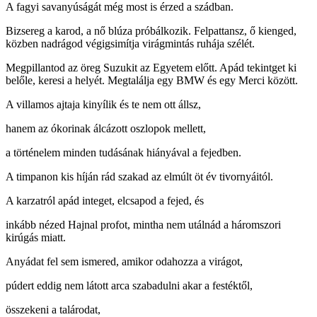
A fagyi savanyúságát még most is érzed a szádban.
Bizsereg a karod, a nő blúza próbálkozik. Felpattansz, ő kienged,
közben nadrágod végigsimítja virágmintás ruhája szélét.
Megpillantod az öreg Suzukit az Egyetem előtt. Apád tekintget ki
belőle, keresi a helyét. Megtalálja egy BMW és egy Merci között.
A villamos ajtaja kinyílik és te nem ott állsz,
hanem az ókorinak álcázott oszlopok mellett,
a történelem minden tudásának hiányával a fejedben.
A timpanon kis híján rád szakad az elmúlt öt év tivornyáitól.
A karzatról apád integet, elcsapod a fejed, és
inkább nézed Hajnal profot, mintha nem utálnád a háromszori
kirúgás miatt.
Anyádat fel sem ismered, amikor odahozza a virágot,
púdert eddig nem látott arca szabadulni akar a festéktől,
összekeni a talárodat,