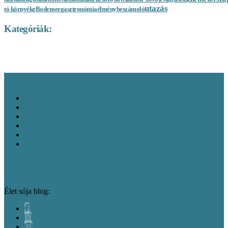
utazás
tó környéke
élménybeszámoló
Bodensee
gasztronómia
Kategóriák:
Publikációk
Novellárium
Regény-
Inspiráló látványosságok
Irodalmi hatások
széljegyzetek
MINDEN, AMI BAGÓ TÜNDE
Bagó Tünde: Az én történetem
Bagó Tünde, a blogger
Bagó Tünde, a Bodeni-tó szakértője
Bagó Tünde, az író
Kapcsolat
Együttműködési ajánlat
Itt is megtalálsz
Élet sója blog: