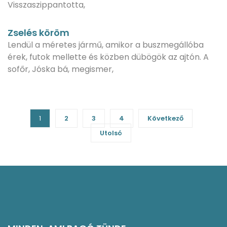
Visszaszippantotta,
Zselés köröm
Lendül a méretes jármű, amikor a buszmegállóba
érek, futok mellette és közben dübögök az ajtón. A
sofőr, Jóska bá, megismer,
1
2
3
4
Következő
Utolsó