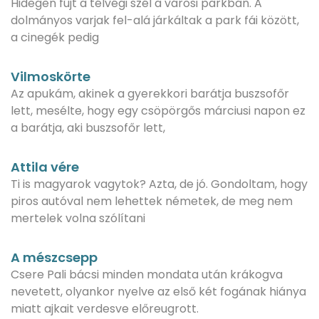
Hidegen fújt a télvégi szél a városi parkban. A
dolmányos varjak fel-alá járkáltak a park fái között,
a cinegék pedig
Vilmoskörte
Az apukám, akinek a gyerekkori barátja buszsofőr
lett, mesélte, hogy egy csöpörgős márciusi napon ez
a barátja, aki buszsofőr lett,
Attila vére
Ti is magyarok vagytok? Azta, de jó. Gondoltam, hogy
piros autóval nem lehettek németek, de meg nem
mertelek volna szólítani
A mészcsepp
Csere Pali bácsi minden mondata után krákogva
nevetett, olyankor nyelve az első két fogának hiánya
miatt ajkait verdesve előreugrott.