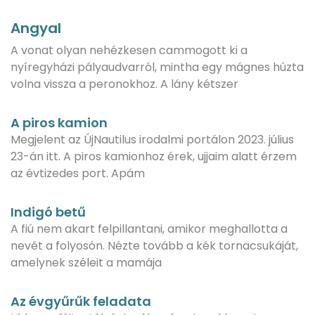
Angyal
A vonat olyan nehézkesen cammogott ki a
nyíregyházi pályaudvarról, mintha egy mágnes húzta
volna vissza a peronokhoz. A lány kétszer
A piros kamion
Megjelent az ÚjNautilus irodalmi portálon 2023. július
23-án itt. A piros kamionhoz érek, ujjaim alatt érzem
az évtizedes port. Apám
Indigó betű
A fiú nem akart felpillantani, amikor meghallotta a
nevét a folyosón. Nézte tovább a kék tornacsukáját,
amelynek széleit a mamája
Az évgyűrűk feladata