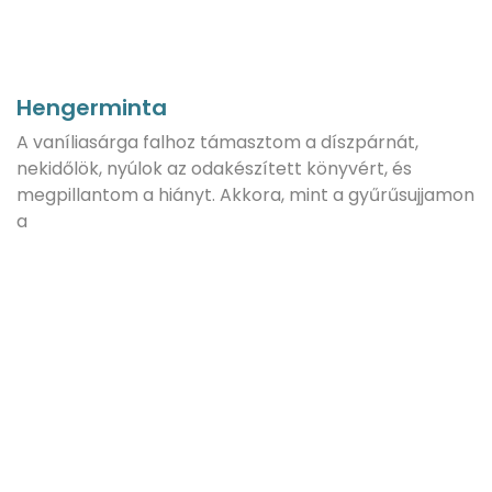
Hengerminta
A vaníliasárga falhoz támasztom a díszpárnát,
nekidőlök, nyúlok az odakészített könyvért, és
megpillantom a hiányt. Akkora, mint a gyűrűsujjamon
a