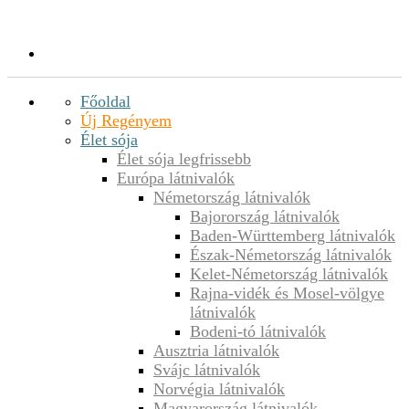
Főoldal
Új Regényem
Élet sója
Élet sója legfrissebb
Európa látnivalók
Németország látnivalók
Bajorország látnivalók
Baden-Württemberg látnivalók
Észak-Németország látnivalók
Kelet-Németország látnivalók
Rajna-vidék és Mosel-völgye
látnivalók
Bodeni-tó látnivalók
Ausztria látnivalók
Svájc látnivalók
Norvégia látnivalók
Magyarország látnivalók