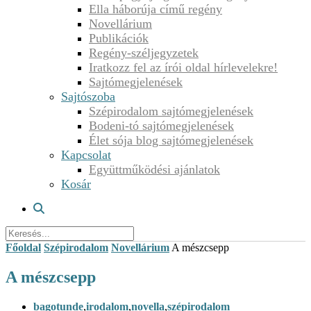
Ella háborúja című regény
Novellárium
Publikációk
Regény-széljegyzetek
Iratkozz fel az írói oldal hírlevelekre!
Sajtómegjelenések
Sajtószoba
Szépirodalom sajtómegjelenések
Bodeni-tó sajtómegjelenések
Élet sója blog sajtómegjelenések
Kapcsolat
Együttműködési ajánlatok
Kosár
Főoldal
Szépirodalom
Novellárium
A mészcsepp
A mészcsepp
bagotunde
,
irodalom
,
novella
,
szépirodalom