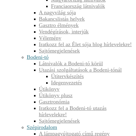
Franciaország látnivalók
A nagyvilág sója
Bakancslistás helyek
Gasztro élmények
Vendégírások, interjúk
Vélemény
Iratkozz fel az Élet sója blog hírlevelekre!
Sajtómegjelenések
Bodeni-tó
Látnivalók a Bodeni-tó körül
Utazási szolgáltatások a Bodeni-tónál
Útitervkészítés
Idegenvezetés
Útikönyv
Útikönyv plusz
Gasztronómia
Iratkozz fel a Bodeni-tó utazás
hírlevelekre!
Sajtómegjelenések
Szépirodalom
A lámpagyújtogató című regény