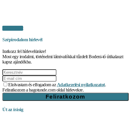
Vásárlás itt
Szépirodalom hírlevél
Iratkozz fel hírlevelünkre!
Most egy irodalmi, történelmi látnivalókkal tűzdelt Bodeni-tó útikalauzt
kapsz ajándékba.
Elolvastam és elfogadom az
Adatkezelési nyilatkozatot
.
Feliratkozom a bagotunde.com oldal hírlevekre.
Út az írásig