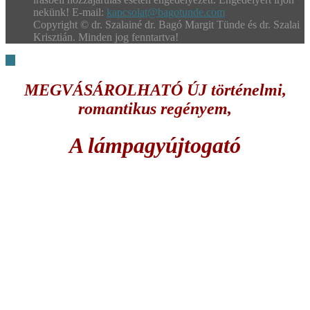
nekünk! E-mail:
kapcsolat@bagotunde.com
Copyright © dr. Szalainé dr. Bagó Margit Tünde és dr. Szalai
Krisztián. Minden jog fenntartva!
MEGVÁSÁROLHATÓ ÚJ történelmi,
romantikus regényem,
A lámpagyújtogató