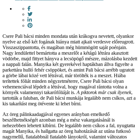
Csere Pali bácsi minden mondata után krákogva nevetett, olyankor
nyelve az első két fogának hiánya miatt ajkait verdesve előreugrott.
Visszaszippantotta, és magában még hümmögött saját poénjain.
Nagy lendülettel bemártotta a meszelőt a kétágú létrára akasztott
vödörbe, majd fittyet hányva a lecsöpögő mészre, mázolásba kezdett
a nappali falán. Manyika két gyerekével haptákban állva figyelte a
parkettára hulló fehér csöppöket, és amint Pali bácsi arrébb ugratott
a görbe lábai közé vett létrával, már törölték is a meszet. Hiába
terítettek fóliát minden négyzetméterre, Csere Pali bácsi olyan
vehemenciával lépdelt a létrával, hogy magával rántotta volna a
környék valamennyi takarófóliáját is.
A piktorok már csak ilyenek
,
tartották a faluban, de Pali bácsi munkája legalább nem csíkos, azt a
kis takarítást meg ötévente ki lehet bírni.
Az öreg pálinkaadagjával egyenes arányban emelkedő
beszélhetnékségét azonban még a mész vakargatásánál is
nehezebben lehetett kibírni. De legalább nem csíkos a fal, nyugtatta
magát Manyika, és hallgatta az öreg hahotázását az utána futkosó
nagymellű, fiatalabbnál fiatalabb lányokról, valamint változatos