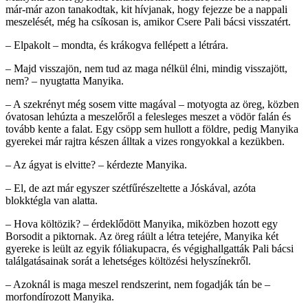
már-már azon tanakodtak, kit hívjanak, hogy fejezze be a nappali
meszelését, még ha csíkosan is, amikor Csere Pali bácsi visszatért.
– Elpakolt – mondta, és krákogva fellépett a létrára.
– Majd visszajön, nem tud az maga nélkül élni, mindig visszajött,
nem? – nyugtatta Manyika.
– A szekrényt még sosem vitte magával – motyogta az öreg, közben
óvatosan lehúzta a meszelőről a felesleges meszet a vödör falán és
tovább kente a falat. Egy csöpp sem hullott a földre, pedig Manyika
gyerekei már rajtra készen álltak a vizes rongyokkal a kezükben.
– Az ágyat is elvitte? – kérdezte Manyika.
– El, de azt már egyszer szétfűrészeltette a Jóskával, azóta
blokktégla van alatta.
– Hova költözik? – érdeklődött Manyika, miközben hozott egy
Borsodit a piktornak. Az öreg ráült a létra tetejére, Manyika két
gyereke is leült az egyik fóliakupacra, és végighallgatták Pali bácsi
találgatásainak sorát a lehetséges költözési helyszínekről.
– Azoknál is maga meszel rendszerint, nem fogadják tán be –
morfondírozott Manyika.