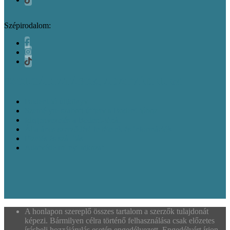
Szépirodalom:
SZOLGÁLTATÁSOK, ADATVÉDELEM
Bodeni-tó útikönyv
Személyre szabott útiterv a Bodeni-tóhoz
Idegenvezetés a Bodeni-tónál
Általános szerződési feltételek és információk
Fizetés és szállítás
Adatvédelmi nyilatkozat
A honlapon szereplő összes tartalom a szerzők tulajdonát
képezi. Bármilyen célra történő felhasználása csak előzetes
írásbeli hozzájárulás esetén engedélyezett. Engedélyért írjon