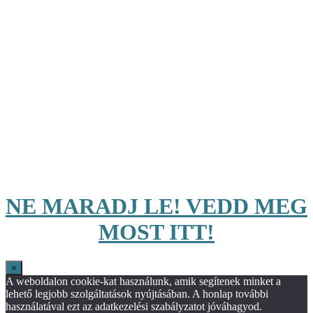
NE MARADJ LE! VEDD MEG
MOST ITT!
×
A weboldalon cookie-kat használunk, amik segítenek minket a
lehető legjobb szolgáltatások nyújtásában. A honlap további
használatával ezt az adatkezelési szabályzatot jóváhagyod.