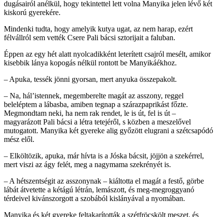
dugásairól anélkül, hogy tekintettel lett volna Manyika jelen lévő két
kiskorú gyerekére.
Mindenki tudta, hogy amelyik kutya ugat, az nem harap, ezért
félvállról sem vették Csere Pali bácsi sztorijait a faluban.
Éppen az egy hét alatt nyolcadikként leterített csajról mesélt, amikor
kisebbik lánya kopogás nélkül rontott be Manyikáékhoz.
– Apuka, tessék jönni gyorsan, mert anyuka összepakolt.
– Na, hál’istennek, megemberelte magát az asszony, reggel
beleléptem a lábasba, amiben tegnap a szárazpaprikást főzte.
Megmondtam neki, ha nem rak rendet, le is út, fel is út –
magyarázott Pali bácsi a létra tetejéről, s közben a meszelővel
mutogatott. Manyika két gyereke alig győzött elugrani a szétcsapódó
mész elől.
– Elköltözik, apuka, már hívta is a Jóska bácsit, jöjjön a szekérrel,
mert viszi az ágy felét, meg a nagymama szekrényét is.
– A hétszentségit az asszonynak – kiáltotta el magát a festő, görbe
lábát átvetette a kétágú létrán, lemászott, és meg-megroggyanó
térdeivel kivánszorgott a szobából kislányával a nyomában.
Manyika és két gyereke feltakarították a szétfröcskölt meszet, és