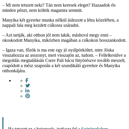
– Mi nem tetszett neki? Tán nem keresek eleget? Hazaadok én
minden pénzt, nem költök magamra semmit.
Manyika két gyereke munka nélkül ásítozott a létra közelében, a
nappali fala meg kezdett csíkosra száradni.
­– Azt tartják, aki otthon jól nem lakik, máshová megy enni –
okoskodott Manyika, miközben magában a csíkokon bosszankodott.
– Igaza van, főzök is ma este egy jó nyúlpörköltet, mire Jóska
visszahozza az asszonyt, mert visszajön az, tudom. – Fellelkesülve a
megoldás megtalálásán Csere Pali bácsi fütyörészve tovább meszelt,
csapódott a mész szaporán a két szundikáló gyerekre és Manyika
otthonkájára.
Ha tetszett ez a bejegyzés, iratkozz fel a
Szépirodalom