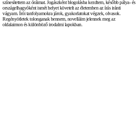
színesítettem az óráimat. Jogászként blogolásba kezdtem, később pálya- és
országelhagyóként ismét helyet követelt az életemben az írás iránti
vágyam. Írói tanfolyamokra járok, gyakorlatokat végzek, olvasok.
Regényötletek tolonganak bennem, novelláim jelennek meg az
oldalaimon és különböző irodalmi lapokban.