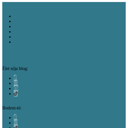
MINDEN, AMI BAGÓ TÜNDE
Bagó Tünde: Az én történetem
Bagó Tünde, a blogger
Bagó Tünde, a Bodeni-tó szakértője
Bagó Tünde, az író
Kapcsolat
Együttműködési ajánlat
Itt is megtalálsz
Élet sója blog:
Bodeni-tó: