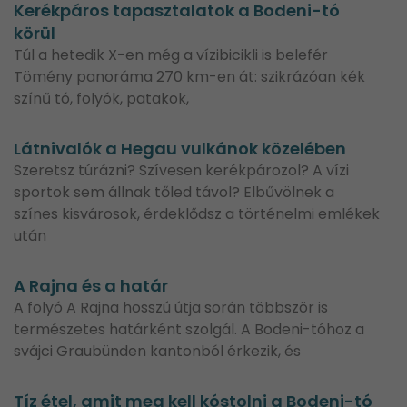
Kerékpáros tapasztalatok a Bodeni-tó
körül
Túl a hetedik X-en még a vízibicikli is belefér
Tömény panoráma 270 km-en át: szikrázóan kék
színű tó, folyók, patakok,
Látnivalók a Hegau vulkánok közelében
Szeretsz túrázni? Szívesen kerékpározol? A vízi
sportok sem állnak tőled távol? Elbűvölnek a
színes kisvárosok, érdeklődsz a történelmi emlékek
után
A Rajna és a határ
A folyó A Rajna hosszú útja során többször is
természetes határként szolgál. A Bodeni-tóhoz a
svájci Graubünden kantonból érkezik, és
Tíz étel, amit meg kell kóstolni a Bodeni-tó