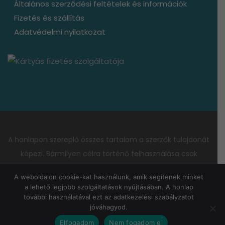
Általános szerződési feltételek és információk
Fizetés és szállítás
Adatvédelmi nyilatkozat
A honlapon szereplő összes tartalom a szerzők tulajdonát
képezi. Bármilyen célra történő felhasználása csak
előzetes írásbeli hozzájárulás esetén engedélyezett.
A weboldalon cookie-kat használunk, amik segítenek minket
Engedélyért írjon nekünk! E-mail:
a lehető legjobb szolgáltatások nyújtásában. A honlap
kapcsolat@bagotunde.com
további használatával ezt az adatkezelési szabályzatot
jóváhagyod.
Copyright © dr. Szalainé dr. Bagó Margit Tünde és dr.
Elfogadom
Nem fogadom el
Szalai Krisztián. Minden jog fenntartva!