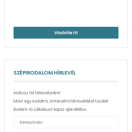
Vásárlás itt
Történetek a szász fővárosból, Drezdából
SZÉPIRODALOM HÍRLEVÉL
Iratkozz fel hírlevelünkre!
Most egy irodalmi, történelmi látnivalókkal tűzdelt
Bodeni-tó útikalauzt kapsz ajándékba.