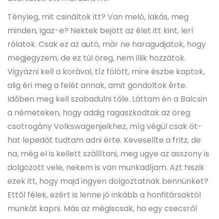
Tényleg, mit csináltok itt? Van meló, lakás, meg
minden, igaz-e? Nektek bejött az élet itt kint, lerí
rólatok. Csak ez az autó, már ne haragudjatok, hogy
megjegyzem, de ez túl öreg, nem illik hozzátok.
Vigyázni kell a korával, tíz fölött, mire észbe kaptok,
alig éri meg a felét annak, amit gondoltok érte.
Időben meg kell szabadulni tőle. Láttam én a Balcsin
a németeken, hogy addig ragaszkodtak az öreg
csotrogány Volkswagenjeikhez, míg végül csak öt-
hat lepedőt tudtam adni érte. Kevesellte a fritz, de
na, még el is kellett szállítani, meg ugye az asszony is
dolgozott vele, nekem is van munkadíjam. Azt hiszik
ezek itt, hogy majd ingyen dolgoztatnak bennünket?
Ettől félek, ezért is lenne jó inkább a honfitársaktól
munkát kapni. Más az mégiscsak, ha egy csecsről