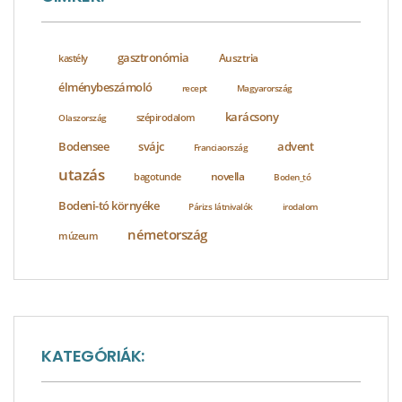
gasztronómia
Ausztria
kastély
élménybeszámoló
recept
Magyarország
karácsony
szépirodalom
Olaszország
Bodensee
svájc
advent
Franciaország
utazás
novella
bagotunde
Boden_tó
Bodeni-tó környéke
Párizs látnivalók
irodalom
németország
múzeum
KATEGÓRIÁK: