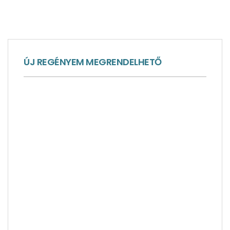
Miért vannak cölöpházak a Bodeni-tóban?
ÚJ REGÉNYEM MEGRENDELHETŐ
Angyal