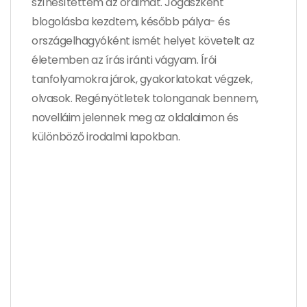
színesítettem az óráimat. Jogászként
blogolásba kezdtem, később pálya- és
országelhagyóként ismét helyet követelt az
életemben az írás iránti vágyam. Írói
tanfolyamokra járok, gyakorlatokat végzek,
olvasok. Regényötletek tolonganak bennem,
novelláim jelennek meg az oldalaimon és
különböző irodalmi lapokban.