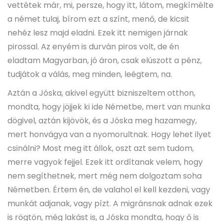
vettétek már, mi, persze, hogy itt, látom, megkímélte
a német tulaj, bírom ezt a színt, menő, de kicsit
nehéz lesz majd eladni. Ezek itt nemigen járnak
pirossal. Az enyém is durván piros volt, de én
eladtam Magyarban, jó áron, csak elúszott a pénz,
tudjátok a válás, meg minden, leégtem, na.
Aztán a Jóska, akivel együtt bizniszeltem otthon,
mondta, hogy jöjjek ki ide Németbe, mert van munka
dögivel, aztán kijövök, és a Jóska meg hazamegy,
mert honvágya van a nyomorultnak. Hogy lehet ilyet
csinálni? Most meg itt állok, oszt azt sem tudom,
merre vagyok fejjel. Ezek itt ordítanak velem, hogy
nem segíthetnek, mert még nem dolgoztam soha
Németben. Értem én, de valahol el kell kezdeni, vagy
munkát adjanak, vagy pízt. A migránsnak adnak ezek
is rögtön, még lakást is, a Jóska mondta, hogy ő is