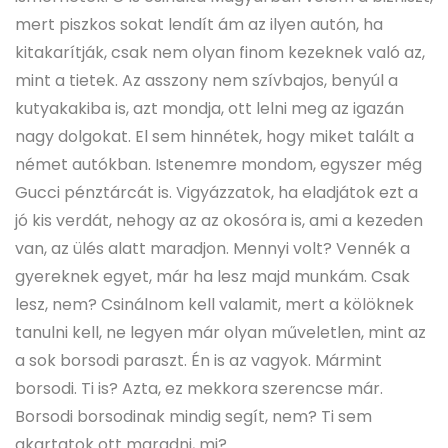
mert piszkos sokat lendít ám az ilyen autón, ha
kitakarítják, csak nem olyan finom kezeknek való az,
mint a tietek. Az asszony nem szívbajos, benyúl a
kutyakakiba is, azt mondja, ott lelni meg az igazán
nagy dolgokat. El sem hinnétek, hogy miket talált a
német autókban. Istenemre mondom, egyszer még
Gucci pénztárcát is. Vigyázzatok, ha eladjátok ezt a
jó kis verdát, nehogy az az okosóra is, ami a kezeden
van, az ülés alatt maradjon. Mennyi volt? Vennék a
gyereknek egyet, már ha lesz majd munkám. Csak
lesz, nem? Csinálnom kell valamit, mert a kölöknek
tanulni kell, ne legyen már olyan műveletlen, mint az
a sok borsodi paraszt. Én is az vagyok. Mármint
borsodi. Ti is? Azta, ez mekkora szerencse már.
Borsodi borsodinak mindig segít, nem? Ti sem
akartatok ott maradni, mi?