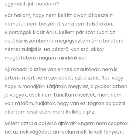
egymást, jól mondom?
Bár hallom, hogy nem kell itt olyan jól beszélni
németül, nem beszél itt senki sem felsőfokon.
Elpötyögök kicsit én is, kellett pár szót tudni az
autóbizniszemben is, megegyeztem én a balatoni
német tulajjal is. Ha pénzről van szó, akkor
megértetem magam mindenkivel.
Áj, rohadt jó színe van ennek az autónak, nem is
értem, miért nem szeretik itt ezt a színt. Rot, vagy
hogy is mondják? Látjátok, megy ez, a gyakorlatban
jó vagyok, csak nem tanultam nyelvet, mert nem
volt rá időm, tudjátok, hogy van ez, rögtön dolgozni
akartam a suli után, mert kellett a píz.
Mi lett azzal a bal első ajtóval? Engem nem csaptok
be, az nekivágódott ám valaminek, le kell fényezni,