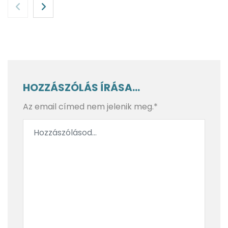
HOZZÁSZÓLÁS ÍRÁSA...
Az email címed nem jelenik meg.*
BlendyGo 3 a hátizsákban: rejtett szépségek és
modern ízek a legendás Fekete-erdőben