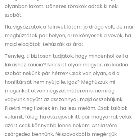
olyanban lakott. Döneres törökök adtak ki neki
szobát.
Hú, vigyázzatok a felnivel, látom, jó drága volt, de már
meghúztátok pár helyen, erre kényesek a vevők, ha
majd eladjátok. Lehúzzák az árat.
Tényleg, ti biztosan tudjátok, hogy mindenhol kell a
lakáshoz kaució? Nincs itt olyan magyar, aki kiadna
szobát nekünk pár hétre? Csak van olyan, aki a
honfitársát nem nyúlja le, igaz? Meghúzzuk mi
magunkat ötven négyzetméteren is, nemrég
vagyunk együtt az asszonnyal, majd összebújunk.
Fizetni meg fizetek én, ha lesz melóm. Csak találok
valamit, főleg, ha összejövök itt pár magyarral, velük
azért csak könnyebb lenne nekem. Attila vére
csörgedez bennünk, félszavakból is megértjük