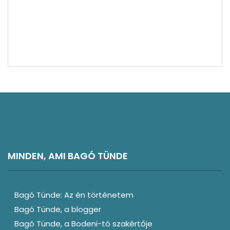
Inspiráló látványosságok
Irodalmi hatások
Publikációk
Novellárium
Regény-széljegyzetek
MINDEN, AMI BAGÓ TÜNDE
Bagó Tünde: Az én történetem
Bagó Tünde, a blogger
Bagó Tünde, a Bodeni-tó szakértője