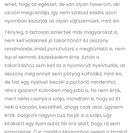
lehet, hogy az egészet, de van olyan haverom, aki
olcsón megcsinálja, így nem szabad eladni, azon
nyomban kiszúrják az olyan vájtszeműek, mint én.
Tényleg, ti biztosan ismertek más magyarokat is,
nem kell valakinek jó takarítónő? Az asszony
rendmániás, imád porszívózni, s megbízható is, nem
lop el semmit, kezeskedem érte. Aztán a
takarításhoz sem kell az a nyomorult nyelvtudás, az
asszony még annyit sem pötyög külföldiül, mint én,
de hát egy nyelvet beszél a portörlő mindenhol,
nincs igazam? Különben meg jobb is, ha nem értik,
mert néha csúnya a szája, mondtam is, hogy ez itt
neki a kánaán, beszélhet, ahogy csak akar, úgysem
értik. Dolgozni nagyon tud, ha jár is a szája, úgy
kitakarít egy ilyen autót fél óra alatt, hogy rá sem
ismernétek. Ő is csinálta Magyarban velem a bizniszt,