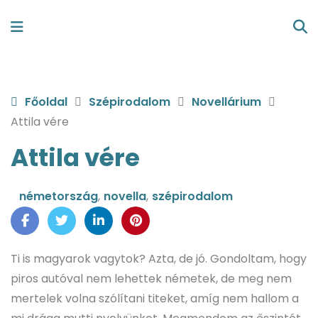
Főoldal
Szépirodalom
Novellárium
Attila vére
Attila vére
németország
,
novella
,
szépirodalom
Ti is magyarok vagytok? Azta, de jó. Gondoltam, hogy
piros autóval nem lehettek németek, de meg nem
mertelek volna szólítani titeket, amíg nem hallom a