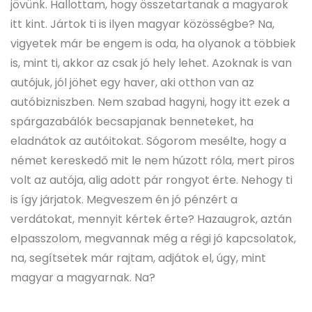
jövünk. Hallottam, hogy összetartanak a magyarok
itt kint. Jártok ti is ilyen magyar közösségbe? Na,
vigyetek már be engem is oda, ha olyanok a többiek
is, mint ti, akkor az csak jó hely lehet. Azoknak is van
autójuk, jól jöhet egy haver, aki otthon van az
autóbizniszben. Nem szabad hagyni, hogy itt ezek a
spárgazabálók becsapjanak benneteket, ha
eladnátok az autóitokat. Sógorom mesélte, hogy a
német kereskedő mit le nem húzott róla, mert piros
volt az autója, alig adott pár rongyot érte. Nehogy ti
is így járjatok. Megveszem én jó pénzért a
verdátokat, mennyit kértek érte? Hazaugrok, aztán
elpasszolom, megvannak még a régi jó kapcsolatok,
na, segítsetek már rajtam, adjátok el, úgy, mint
magyar a magyarnak. Na?