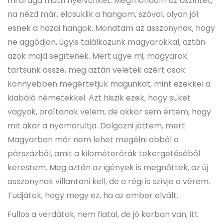
mi drága mutti nyelvünket. Megmondom az őszintét,
na nézd már, elcsuklik a hangom, szóval, olyan jól
esnek a hazai hangok. Mondtam az asszonynak, hogy
ne aggódjon, úgyis találkozunk magyarokkal, aztán
azok majd segítenek. Mert ugye mi, magyarok
tartsunk össze, meg aztán veletek azért csak
könnyebben megértetjük magunkat, mint ezekkel a
kiabáló németekkel. Azt hiszik ezek, hogy süket
vagyok, ordítanak velem, de akkor sem értem, hogy
mit akar a nyomorultja. Dolgozni jöttem, mert
Magyarban már nem lehet megélni abból a
párszázból, amit a kilométerórák tekergetéséből
kerestem. Meg aztán az igények is megnőttek, az új
asszonynak villantani kell, de a régi is szívja a vérem.
Tudjátok, hogy megy ez, ha az ember elvált.
Fullos a verdátok, nem fiatal, de jó karban van, itt