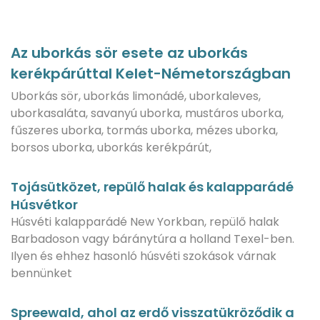
Az uborkás sör esete az uborkás
kerékpárúttal Kelet-Németországban
Uborkás sör, uborkás limonádé, uborkaleves,
uborkasaláta, savanyú uborka, mustáros uborka,
fűszeres uborka, tormás uborka, mézes uborka,
borsos uborka, uborkás kerékpárút,
Tojásütközet, repülő halak és kalapparádé
Húsvétkor
Húsvéti kalapparádé New Yorkban, repülő halak
Barbadoson vagy báránytúra a holland Texel-ben.
Ilyen és ehhez hasonló húsvéti szokások várnak
bennünket
Spreewald, ahol az erdő visszatükröződik a