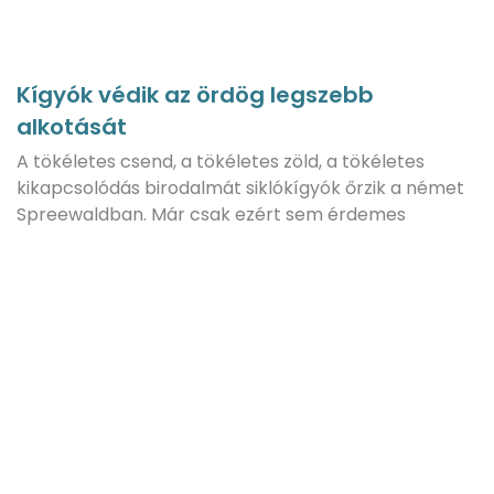
Kígyók védik az ördög legszebb
alkotását
A tökéletes csend, a tökéletes zöld, a tökéletes
kikapcsolódás birodalmát siklókígyók őrzik a német
Spreewaldban. Már csak ezért sem érdemes