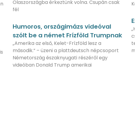
Olaszországba érkeztünk volna. Csupán csak
an
K
fél
E
Humoros, országimázs videóval
„
szólt be a német Frízföld Trumpnak
c
„Amerika az első, Kelet-Frízföld lesz a
t
második.” – üzeni a plattdeutsch népcsoport
m
is
Németország északnyugati részéről egy
videóban Donald Trump amerikai