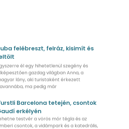
uba felébreszt, felráz, kisimít és
eltölt
gyszerre él egy hihetetlenül szegény és
lképesztően gazdag világban Anna, a
agyar lány, aki turistaként érkezett
avannába, ma pedig már
urstli Barcelona tetején, csontok
audí erkélyén
ehetne testvér a vörös mór tégla és az
mberi csontok, a vidámpark és a katedrális,