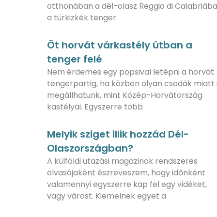
otthonában a dél-olasz Reggio di Calabriáb
a türkizkék tenger
Öt horvát várkastély útban a
tenger felé
Nem érdemes egy popsival letépni a horvát
tengerpartig, ha közben olyan csodák miatt 
megállhatunk, mint Közép-Horvátország
kastélyai. Egyszerre több
Melyik sziget illik hozzád Dél-
Olaszországban?
A külföldi utazási magazinok rendszeres
olvasójaként észreveszem, hogy időnként
valamennyi egyszerre kap fel egy vidéket,
vagy várost. Kiemelnek egyet a