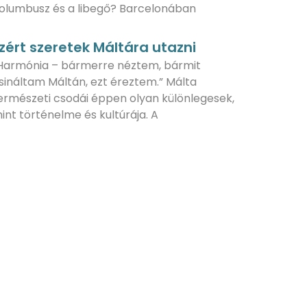
olumbusz és a libegő? Barcelonában
zért szeretek Máltára utazni
Harmónia – bármerre néztem, bármit
sináltam Máltán, ezt éreztem.” Málta
ermészeti csodái éppen olyan különlegesek,
int történelme és kultúrája. A