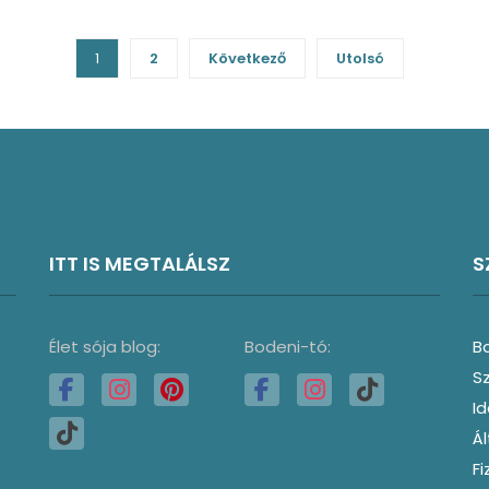
1
2
Következő
Utolsó
ITT IS MEGTALÁLSZ
S
Élet sója blog:
Bodeni-tó:
B
S
I
Ál
Fi