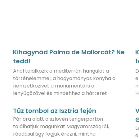
Kihagynád Palma de Mallorcát? Ne
K
tedd!
f
Ahol találkozik a mediterrán hangulat a
E
történelemmel, a hagyományos konyha a
e
nemzetközivel, a monumentális a
m
lenyűgözővel és mindehhez a hátteret
H
Tűz tombol az Isztria fején
V
Pár óra alatt a szlovén tengerparton
G
találhatjuk magunkat Magyarországról,
L
ráadásul úgy fogjuk érezni, mintha
e