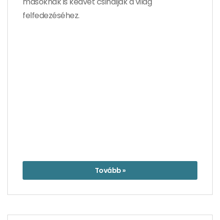
másoknak is kedvet csináljak a világ
felfedezéséhez.
Tovább »