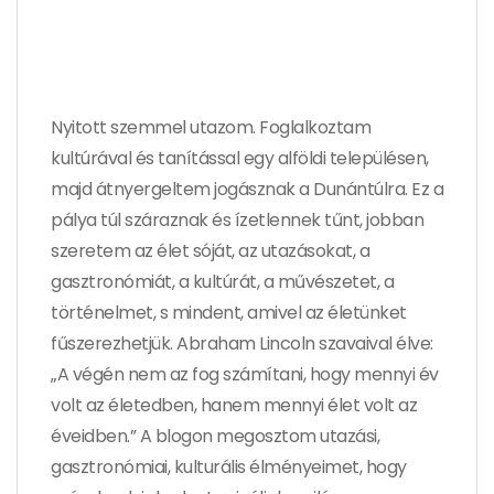
Nyitott szemmel utazom. Foglalkoztam
kultúrával és tanítással egy alföldi településen,
majd átnyergeltem jogásznak a Dunántúlra. Ez a
pálya túl száraznak és ízetlennek tűnt, jobban
szeretem az élet sóját, az utazásokat, a
gasztronómiát, a kultúrát, a művészetet, a
történelmet, s mindent, amivel az életünket
fűszerezhetjük. Abraham Lincoln szavaival élve:
„A végén nem az fog számítani, hogy mennyi év
volt az életedben, hanem mennyi élet volt az
éveidben.” A blogon megosztom utazási,
gasztronómiai, kulturális élményeimet, hogy