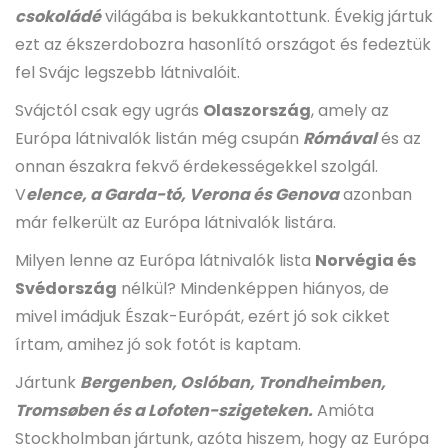
csokoládé
világába is bekukkantottunk. Évekig jártuk
ezt az ékszerdobozra hasonlító országot és fedeztük
fel Svájc legszebb látnivalóit.
Svájctól csak egy ugrás
Olaszország
, amely az
Európa látnivalók listán még csupán
Rómával
és az
onnan északra fekvő érdekességekkel szolgál.
V
elence, a Garda-tó, Verona és Genova
azonban
már felkerült az Európa látnivalók listára.
Milyen lenne az Európa látnivalók lista
Norvégia és
Svédország
nélkül? Mindenképpen hiányos, de
mivel imádjuk Észak-Európát, ezért jó sok cikket
írtam, amihez jó sok fotót is kaptam.
Jártunk
Bergenben, Oslóban, Trondheimben,
Tromsøben és a Lofoten-szigeteken.
Amióta
Stockholmban jártunk, azóta hiszem, hogy az Európa