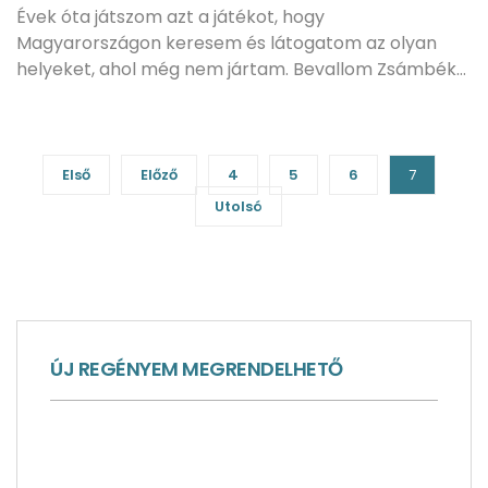
Évek óta játszom azt a játékot, hogy
Magyarországon keresem és látogatom az olyan
helyeket, ahol még nem jártam. Bevallom Zsámbék…
Első
Előző
4
5
6
7
Utolsó
ÚJ REGÉNYEM MEGRENDELHETŐ