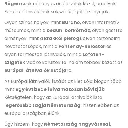
Rügen
csak néhány azon úti célok közül, amelyek
Európa látnivalóinak sokszínűségét bizonyítják.
Olyan színes helyek, mint
Burano
, olyan informatív
múzeumok, mint a
beauni borkórház
, olyan gasztro
élmények, mint a
krakkói pierogi
, olyan történelmi
nevezetességek, mint a
Fontenay-kolostor
és
olyan természeti látnivalók, mint a
Lofoten-
szigetek
vidéke kerültek fel nálam többek között az
európai látnivalók listájá
ra.
Az Európai látnivalók listáját az Élet sója blogon több
mint
egy évtizede folyamatosan bővítjük
.
Kétségtelen, hogy az Európai látnivalók lista
legerősebb tagja Németország
, hiszen ebben az
európai országban élünk.
Úgy hiszem, hogy
Németország nagyvárosai,