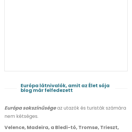
Gasztronómia
Interjúk, vendégírások
Látnivalók
Kelet-Németország látnivalók
Magyarország látnivalók
Norvégia látnivalók
Németország látnivalók
Olaszország látnivalók
Svájc látnivalók
Rajna-vidék és Mosel-völgy látnivalók
Vélemény
Észak-Németország látnivalók
Európa látnivalók, amit az Élet sója
blog már felfedezett
Európa sokszínűsége
az utazók és turisták számára
nem kétséges.
Velence, Madeira, a Bledi-tó, Tromsø, Trieszt,