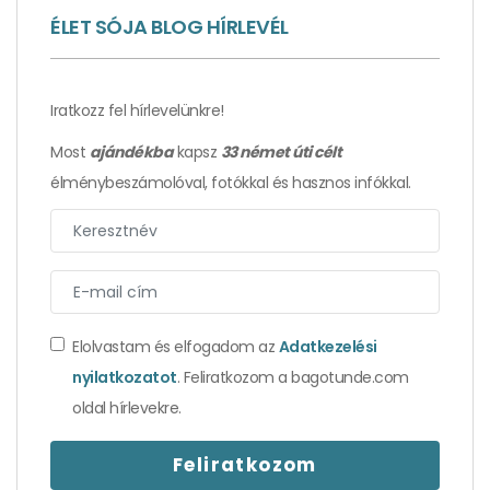
ÉLET SÓJA BLOG HÍRLEVÉL
Iratkozz fel hírlevelünkre!
Most
ajándékba
kapsz
33 német úti célt
élménybeszámolóval, fotókkal és hasznos infókkal.
Elolvastam és elfogadom az
Adatkezelési
nyilatkozatot
. Feliratkozom a bagotunde.com
oldal hírlevekre.