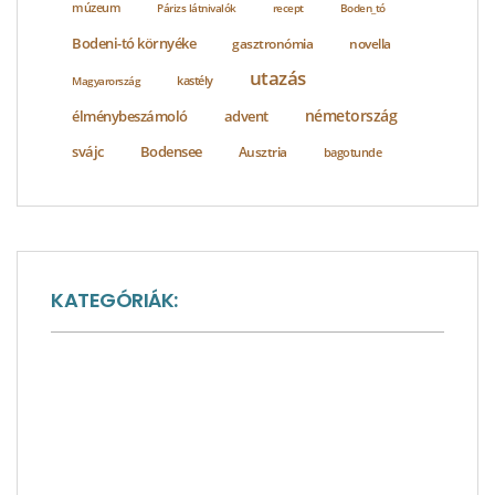
múzeum
Párizs látnivalók
recept
Boden_tó
Bodeni-tó környéke
gasztronómia
novella
utazás
Magyarország
kastély
németország
élménybeszámoló
advent
svájc
Bodensee
Ausztria
bagotunde
KATEGÓRIÁK:
A nagyvilág sója
Ausztria látnivalók
Baden-Württemberg látnivalók
Bakancslisták
Bajorország látnivalók
Európa látnivalók
Franciaország látnivalók