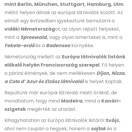
mint Berlin, München, Stuttgart, Hamburg, Ulm
méltó helyen állnak az európai látnivalók között. Az
elmúlt egy évtizedben igyekeztünk bemutatni a
vidéki Németország
ot, az olyan rejtett helyeket,
mint a
Spreewald,
vagy olyan ismerteket is, mint a
Fekete-erdő
és a
Bodensee
környéke.
Németország mellett az
Európa látnivalók listánk
előkelő helyén Franciaország szerepel
. Fő helyen
a párizsi élmények, de nem mellékesen
Dijon, Nizza,
a Cote d’ Azur és Elzász látnivalói
is helyet kaptak.
Repültünk már európai látnivaló miatt órákat, de
mondhatom, hogy mind
Madeira
, mind a
Kanári-
szigetek
megérték az utazást.
Kihagyhatatlan az Európa látnivalók listáról
Svájc
,
ahol nem csupán a hegyek, hanem a
sajtok
és a