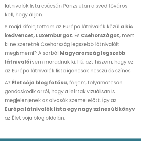
látnivalók lista csúcsán Párizs után a svéd főváros
kell, hogy álljon.
S majd kifelejtettem az Európa látnivalók közül
a kis
kedvencet, Luxemburgot
. És
Csehországot,
mert
ki ne szeretné Csehország legszebb látnivalóit
megismerni? A sorból
Magyarország legszebb
látnivalói
sem maradnak ki. Hú, azt hiszem, hogy ez
az Európa látnivalók lista igencsak hosszú és színes.
Az
Élet sója blog fotósa
, férjem, folyamatosan
gondoskodik arról, hogy a leírtak vizuálisan is
megjelenjenek az olvasók szemei előtt. Így az
Európa látnivalók lista egy nagy színes útikönyv
az Élet sója blog oldalán.