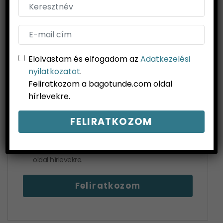
Iratkozz fel hírlevelünkre!
Most
ajándékba
kapsz
33 német úti célt
élménybeszámolóval, fotókkal és hasznos infókkal.
Elolvastam és elfogadom az
Adatkezelési
nyilatkozatot
.
Feliratkozom a bagotunde.com oldal
hírlevekre.
Elolvastam és elfogadom az
Adatkezelési
nyilatkozatot
. Feliratkozom a bagotunde.com
oldal hírlevekre.