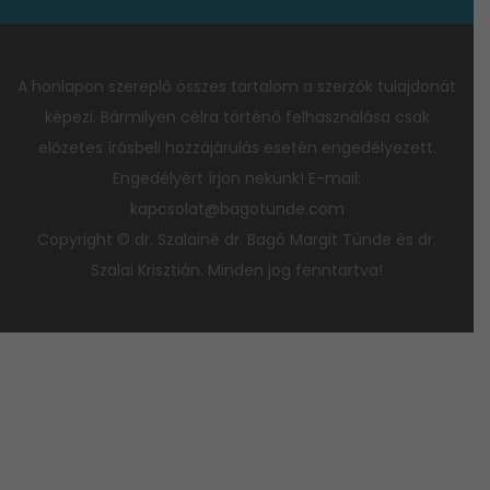
A honlapon szereplő összes tartalom a szerzők tulajdonát
képezi. Bármilyen célra történő felhasználása csak
előzetes írásbeli hozzájárulás esetén engedélyezett.
Engedélyért írjon nekünk! E-mail:
kapcsolat@bagotunde.com
Copyright © dr. Szalainé dr. Bagó Margit Tünde és dr.
Szalai Krisztián. Minden jog fenntartva!