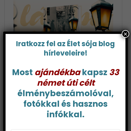
×
Iratkozz fel az Élet sója blog
hírleveleire!
Most
ajándékba
kapsz
33
német úti célt
Vásárlás itt
élménybeszámolóval,
fotókkal és hasznos
infókkal.
ÉLET SÓJA BLOG HÍRLEVÉL