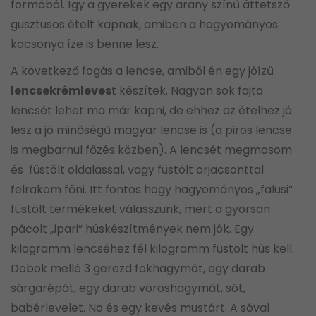
formából. Így a gyerekek egy arany színű áttetsző
gusztusos ételt kapnak, amiben a hagyományos
kocsonya íze is benne lesz.
A következő fogás a lencse, amiből én egy jóízű
lencsekrémleves
t készítek. Nagyon sok fajta
lencsét lehet ma már kapni, de ehhez az ételhez jó
lesz a jó minőségű magyar lencse is (a piros lencse
is megbarnul főzés közben). A lencsét megmosom
és füstölt oldalassal, vagy füstölt orjacsonttal
felrakom főni. Itt fontos hogy hagyományos „falusi”
füstölt termékeket válasszunk, mert a gyorsan
pácolt „ipari” húskészítmények nem jók. Egy
kilogramm lencséhez fél kilogramm füstölt hús kell.
Dobok mellé 3 gerezd fokhagymát, egy darab
sárgarépát, egy darab vöröshagymát, sót,
babérlevelet. No és egy kevés mustárt. A sóval