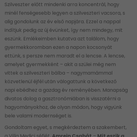
Szilveszter előtt mindenki arra koncentrál, hogy
minél fenségesebb legyen a szilveszteri vacsora, s
alig gondolunk az év első napjára. Ezzel a nappal
indítjuk pedig az új évünket, így nem mindegy, mit
eszünk. Emlékeimben kutatva azt találom, hogy
gyermekkoromban ezen a napon kocsonyát
ettünk, s persze nem maradt el a lencse. A lencse,
amelyet gyermekként – akit a szülei még nem
vittek a szilveszteri bálba – nagymamámmal
közvetlenül éjfél után válogattunk a következő
napi ebédhez a gazdag év reményében. Manapság
divatos dolog a gasztronómiában is visszatérni a
hagyományokhoz, de olyan módon, hogy vigyünk
bele valami modernséget is.
Gondoltam egyet, s megkérdeztem a szakembert,
a Villa Medici séfjét,
Amrein Csabát
–
Mit eszik a