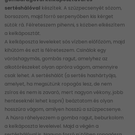
sertéshálóval
készítek. A szűzpecsenyét sózom,
borsozom, majd forró serpenyőben kis kérget
sütök rá. Félreteszem pihenni, s közben elkészítem
a kelkáposztát.
A kelkáposzta leveleket sós vízben előfőzöm, majd
kihűtöm és ezt is félreteszem. Csinálok egy
vöröshagymás, gombás ragut, amelyhez az
alkotórészeket olyan apróra vágom, amennyire
csak lehet. A sertéshálót (a sertés hashártyája,
amelyet, ha megsütünk ropogós lesz, de nem
zsíros és nem is zavaró, mert nagyon vékony, jobb
henteseknél lehet kapni) beáztatom és olyan
hosszúra vágom, amilyen hosszú a szűzpecsenye.
A húsra ráhelyezzem a gomba ragut, beburkolom
a kelkáposzta leveleivel. Majd a végén a
sertéshálóval is. Nagyon forró sütőben ropogósra