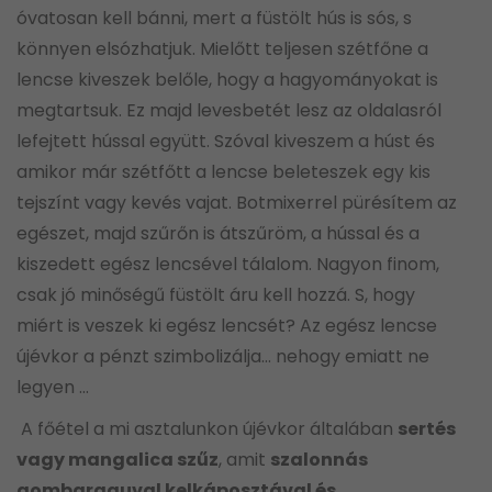
óvatosan kell bánni, mert a füstölt hús is sós, s
könnyen elsózhatjuk. Mielőtt teljesen szétfőne a
lencse kiveszek belőle, hogy a hagyományokat is
megtartsuk. Ez majd levesbetét lesz az oldalasról
lefejtett hússal együtt. Szóval kiveszem a húst és
amikor már szétfőtt a lencse beleteszek egy kis
tejszínt vagy kevés vajat. Botmixerrel pürésítem az
egészet, majd szűrőn is átszűröm, a hússal és a
kiszedett egész lencsével tálalom. Nagyon finom,
csak jó minőségű füstölt áru kell hozzá. S, hogy
miért is veszek ki egész lencsét? Az egész lencse
újévkor a pénzt szimbolizálja… nehogy emiatt ne
legyen …
A főétel a mi asztalunkon újévkor általában
sertés
vagy mangalica szűz
, amit
szalonnás
gombaraguval kelkáposztával és