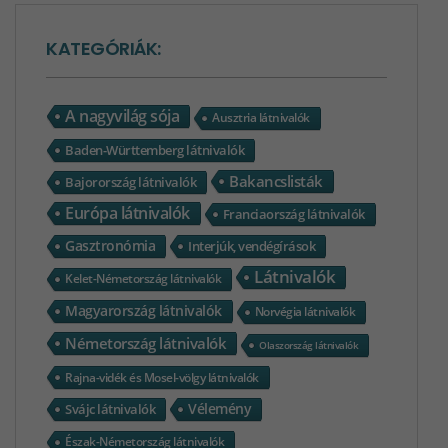
KATEGÓRIÁK:
A nagyvilág sója
Ausztria látnivalók
Baden-Württemberg látnivalók
Bakancslisták
Bajorország látnivalók
Európa látnivalók
Franciaország látnivalók
Gasztronómia
Interjúk, vendégírások
Látnivalók
Kelet-Németország látnivalók
Magyarország látnivalók
Norvégia látnivalók
Németország látnivalók
Olaszország látnivalók
Rajna-vidék és Mosel-völgy látnivalók
Vélemény
Svájc látnivalók
Észak-Németország látnivalók