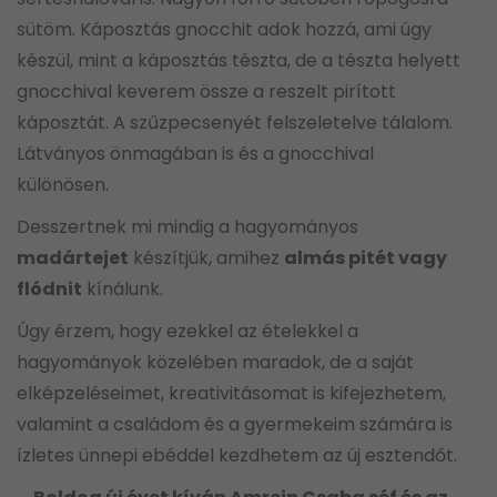
sütöm. Káposztás gnocchit adok hozzá, ami úgy
készül, mint a káposztás tészta, de a tészta helyett
gnocchival keverem össze a reszelt pirított
káposztát. A szűzpecsenyét felszeletelve tálalom.
Látványos önmagában is és a gnocchival
különösen.
Desszertnek mi mindig a hagyományos
madártejet
készítjük, amihez
almás pitét vagy
flódnit
kínálunk.
Úgy érzem, hogy ezekkel az ételekkel a
hagyományok közelében maradok, de a saját
elképzeléseimet, kreativitásomat is kifejezhetem,
valamint a családom és a gyermekeim számára is
ízletes ünnepi ebéddel kezdhetem az új esztendőt.