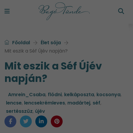
Főoldal
Élet sója
Mit eszik a Séf Újév napján?
Mit eszik a Séf Újév
napján?
Amrein_Csaba
,
flódni
,
kelkáposzta
,
kocsonya
,
lencse
,
lencsekrémleves
,
madártej
,
séf
,
sertésszűz
,
újév