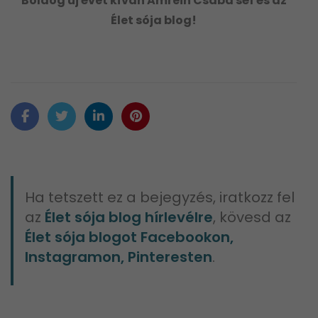
Boldog új évet kíván Amrein Csaba séf és az
Élet sója blog!
Ha tetszett ez a bejegyzés, iratkozz fel
az
Élet sója blog hírlevélre
, kövesd az
Élet sója blogot Facebookon,
Instagramon, Pinteresten
.