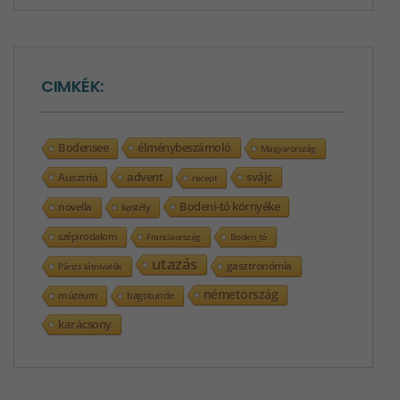
CIMKÉK:
élménybeszámoló
Bodensee
Magyarország
advent
svájc
Ausztria
recept
Bodeni-tó környéke
novella
kastély
szépirodalom
Franciaország
Boden_tó
utazás
gasztronómia
Párizs látnivalók
németország
bagotunde
múzeum
karácsony