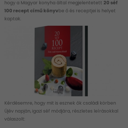
hogy a Magyar konyha által megjelentetett
20 séf
100 recept című könyv
be ő és receptjei is helyet
kaptak.
Kérdésemre, hogy mit is esznek ők családi körben
Újév napján, igazi séf módjára, részletes leírásokkal
válaszolt: