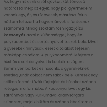
Az, hogy mit eszik a séf újévkor, két tényező
határozza meg; az egyik, hogy pici gyermekeim
vannak egy, öt, és tíz évesek, másrészt falun
nőttem fel ezért a hagyományok is fontosnak
számomra. Mindig szoktam főzni igazi jóízű
kocsonyát
azzal a különbséggel, hogy én
pulykacombot és sertésnyelvet teszek bele. Mivel
a gyerekek finnyásak, ezért a tálalást teljesen
másképp csinálom. A pulykacombról lefejtem a
húst és a sertésnyelvet is kockákra vágom.
Semmilyen börkét és hasonló, a gyerekeknek
esetleg „undi” dolgot nem rakok bele. Keresek egy
szilikon formát főzök fürjtojást és húsokat szépen
rétegzem a formába. A kocsonya levét egy kis
sáfránnyal, vagy kurkumával aranysárgára
színezem, majd kihűtöm és szépen kiborítom a