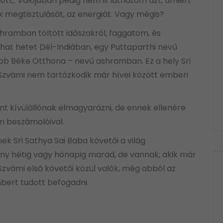
tt,. Valójában pedig nem is láthatom azt, amiért
k megtisztulását, az energiát. Vagy mégis?
ramban töltött időszakról, faggatom, és
 hat hetet Dél-Indiában, egy Puttaparthi nevű
őbb Béke Otthona – nevű ashramban. Ez a hely Sri
 Szvámi nem tartózkodik már hívei között emberi
nt kívülállónak elmagyarázni, de ennek ellenére
m beszámolóival.
ek Sri Sathya Sai Baba követői a világ
ány hétig vagy hónapig marad, de vannak, akik már
k Szvámi első követői közül valók, még abból az
bert tudott befogadni.