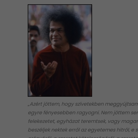
„
Azért jöttem, hogy szívetekben meggyújtsam
egyre fényesebben ragyogni. Nem jöttem sem
felekezetet, egyházat teremtsek, vagy magam 
beszéljek nektek erről az egyetemes hitről, e spi