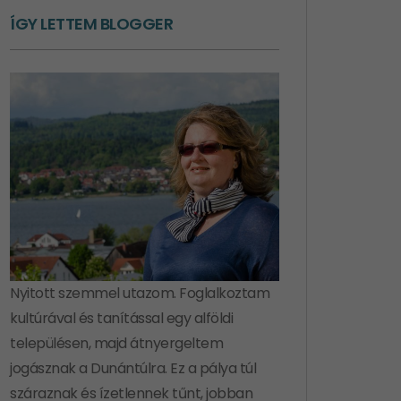
ÍGY LETTEM BLOGGER
Nyitott szemmel utazom. Foglalkoztam
kultúrával és tanítással egy alföldi
településen, majd átnyergeltem
jogásznak a Dunántúlra. Ez a pálya túl
száraznak és ízetlennek tűnt, jobban