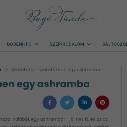
BODENI-TÓ
SZÉPIRODALOM
SAJTÓSZO
a
Szeretetért szeretetben egy ashramba
tben egy ashramba
za Indiából, egy ashramból – jól néz ki, és az az