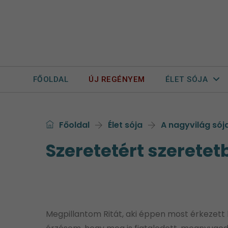
FŐOLDAL
ÚJ REGÉNYEM
ÉLET SÓJA
Főoldal
Élet sója
A nagyvilág sój
Szeretetért szerete
Megpillantom Ritát, aki éppen most érkezett ha