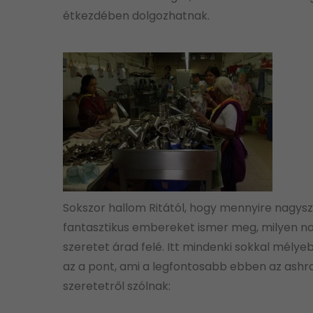
étkezdében dolgozhatnak.
Sokszor hallom Ritától, hogy mennyire nagysz
fantasztikus embereket ismer meg, milyen na
szeretet árad felé. Itt mindenki sokkal mélyeb
az a pont, ami a legfontosabb ebben az ashra
szeretetről szólnak: