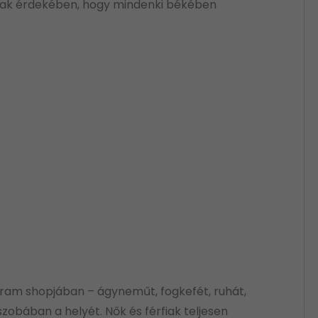
annak érdekében, hogy mindenki békében
hram shopjában – ágyneműt, fogkefét, ruhát,
 szobában a helyét. Nők és férfiak teljesen