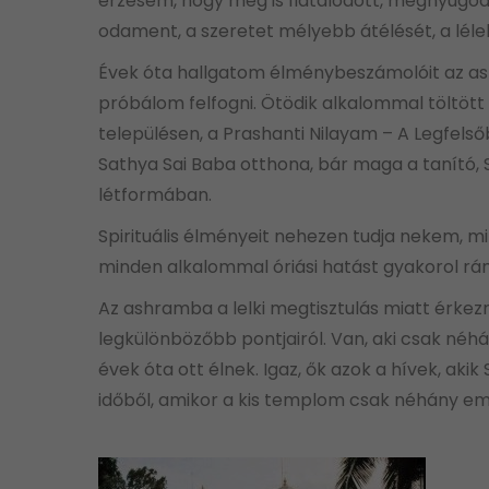
érzésem, hogy meg is fiatalodott, megnyugodo
odament, a szeretet mélyebb átélését, a léle
Évek óta hallgatom élménybeszámolóit az ash
próbálom felfogni. Ötödik alkalommal töltött
településen, a Prashanti Nilayam – A Legfels
Sathya Sai Baba otthona, bár maga a tanító,
létformában.
Spirituális élményeit nehezen tudja nekem, mi
minden alkalommal óriási hatást gyakorol rá
Az ashramba a lelki megtisztulás miatt érkezn
legkülönbözőbb pontjairól. Van, aki csak néh
évek óta ott élnek. Igaz, ők azok a hívek, aki
időből, amikor a kis templom csak néhány em