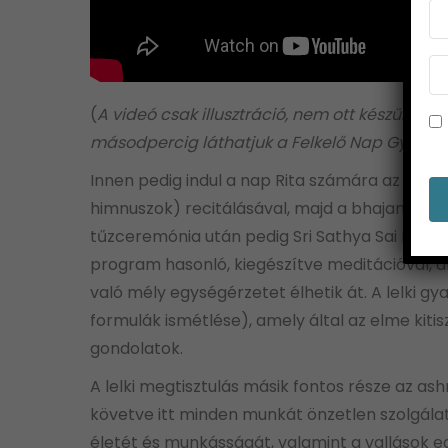
(
A videó csak illusztráció, nem ott készült. 
másodpercig láthatjuk a Felkelő Nap Gyakorl
Innen pedig indul a nap Rita számára az ash
himnuszok) recitálásával, majd a bhajanok (sz
tűzceremónia után pedig Sri Sathya Sai Baba sí
program hasonló, kiegészítve meditációval, a
való mély egységérzetet élhetik át. A lelki gy
formulák ismétlése), amely által az elme kitis
gondolatok.
A lelki megtisztulás másik fontos része az as
követve itt minden munkát önzetlen szolgálat
életét és munkásságát, valamint a valláso