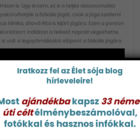
ban is. Úgy érzem, ez is a teljes visszavonulást
korolhatják a fizikális jógát, csak a jóga szellemi
 klinika, ahová Rita is kijárt jógára. Ezen a ponton
akorlatsort Indiában a felkelő napnál végezhette.
s volt a legoptimálisabb időpont a fizikális jógára.
Iratkozz fel az Élet sója blog
hírleveleire!
Most
ajándékba
kapsz
33 néme
úti célt
élménybeszámolóval,
fotókkal és hasznos infókkal.