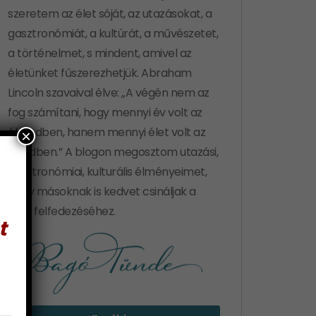
szeretem az élet sóját, az utazásokat, a
gasztronómiát, a kultúrát, a művészetet,
a történelmet, s mindent, amivel az
életünket fűszerezhetjük. Abraham
Lincoln szavaival élve: „A végén nem az
fog számítani, hogy mennyi év volt az
életedben, hanem mennyi élet volt az
×
éveidben.” A blogon megosztom utazási,
gasztronómiai, kulturális élményeimet,
hogy másoknak is kedvet csináljak a
világ felfedezéséhez.
t