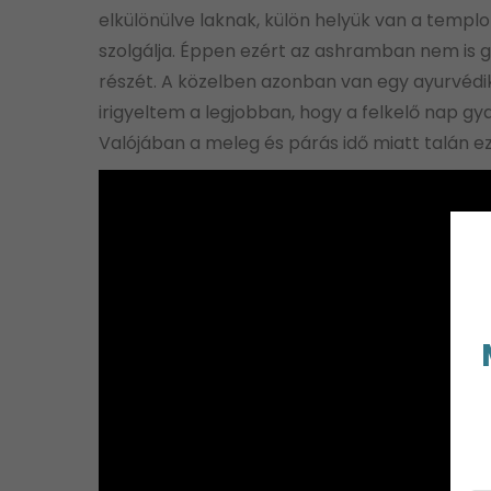
elkülönülve laknak, külön helyük van a templom
szolgálja. Éppen ezért az ashramban nem is gya
részét. A közelben azonban van egy ayurvédikus
irigyeltem a legjobban, hogy a felkelő nap gy
Valójában a meleg és párás idő miatt talán ez i