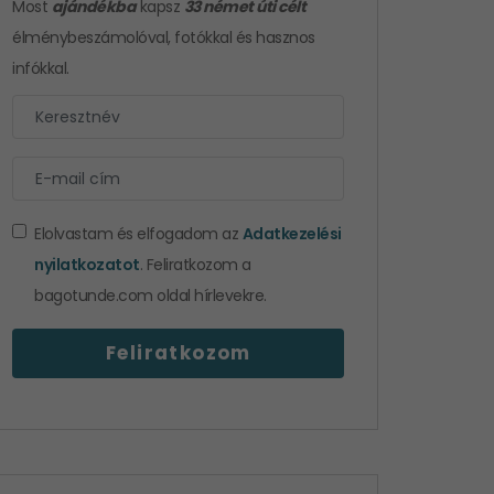
Most
ajándékba
kapsz
33 német úti célt
élménybeszámolóval, fotókkal és hasznos
infókkal.
Elolvastam és elfogadom az
Adatkezelési
nyilatkozatot
. Feliratkozom a
bagotunde.com oldal hírlevekre.