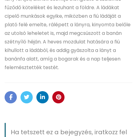
fűződő köteléket és lezuhant a földre. A ládákat
cipelő munkások egyike, miközben a fiú ládáját a
plató felé emelte, rálépett a lányra, kinyomta belőle
az utolsó leheletet is, majd megcsúszott a banán
szétnyíló héján. A heves mozdulat hatására a fiú
kihullott a ládából, és addig gyászolta a lányt a
banánfa alatt, amíg a bogarak és a nap teljesen
felemésztették testét.
Ha tetszett ez a bejegyzés, iratkozz fel