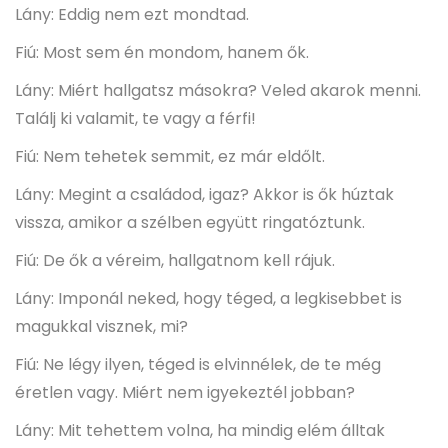
Lány: Eddig nem ezt mondtad.
Fiú: Most sem én mondom, hanem ők.
Lány: Miért hallgatsz másokra? Veled akarok menni.
Találj ki valamit, te vagy a férfi!
Fiú: Nem tehetek semmit, ez már eldőlt.
Lány: Megint a családod, igaz? Akkor is ők húztak
vissza, amikor a szélben együtt ringatóztunk.
Fiú: De ők a véreim, hallgatnom kell rájuk.
Lány: Imponál neked, hogy téged, a legkisebbet is
magukkal visznek, mi?
Fiú: Ne légy ilyen, téged is elvinnélek, de te még
éretlen vagy. Miért nem igyekeztél jobban?
Lány: Mit tehettem volna, ha mindig elém álltak