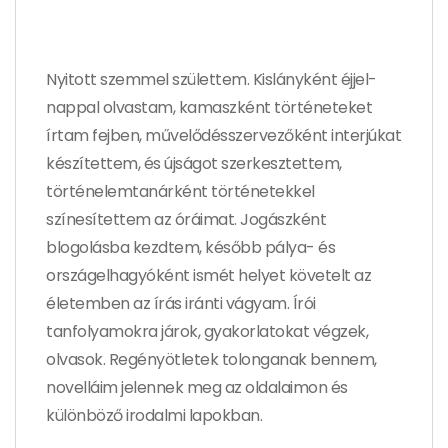
Nyitott szemmel születtem. Kislányként éjjel-
nappal olvastam, kamaszként történeteket
írtam fejben, művelődésszervezőként interjúkat
készítettem, és újságot szerkesztettem,
történelemtanárként történetekkel
színesítettem az óráimat. Jogászként
blogolásba kezdtem, később pálya- és
országelhagyóként ismét helyet követelt az
életemben az írás iránti vágyam. Írói
tanfolyamokra járok, gyakorlatokat végzek,
olvasok. Regényötletek tolonganak bennem,
novelláim jelennek meg az oldalaimon és
különböző irodalmi lapokban.