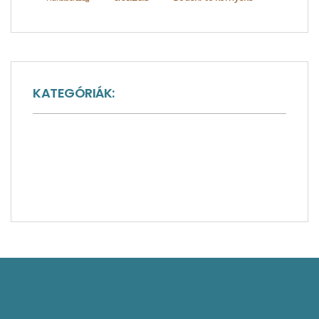
KATEGÓRIÁK:
Inspiráló látványosságok
Irodalmi hatások
Publikációk
Novellárium
Regény-széljegyzetek