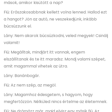
mások, amikor kisütött a nap?
Fiú: Erőszakosabbnak kellett volna lenned. Hallod ezt
a hangot? Jön az autó, ne veszekedjünk, inkább
búcsúzzunk el.
Lány: Nem akarok búcsúzkodni, veled megyek! Csinálj
valamit!
Fiú: Megálltak, mindjárt itt vannak, engem
elszállítanak és te itt maradsz. Mondj valami szépet,
amit magammal vihetek az útra.
Lány: Banánbogár.
Fiú: Az nem szép, az megöl.
Lány: Magamhoz édesgetem, s hagyom, hogy
megfertőzzön. Nélküled nincs értelme az életemnek.
Fiú: Ne drámázz már, majd elvisz egy másik fiú. Az