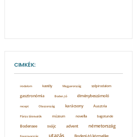
CIMKÉK:
szépirodalom
irodalom
kastély
Magyarország
élménybeszámoló
gasztronómia
Boden_tó
karácsony
Ausztria
recept
Olaszország
novella
múzeum
bagotunde
Párizs látnivalók
németország
Bodensee
svájc
advent
utazás
Bodeni-tó környéke
Franciaország