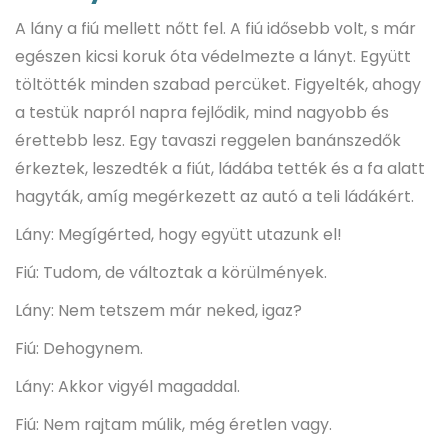
A lány a fiú mellett nőtt fel. A fiú idősebb volt, s már
egészen kicsi koruk óta védelmezte a lányt. Együtt
töltötték minden szabad percüket. Figyelték, ahogy
a testük napról napra fejlődik, mind nagyobb és
érettebb lesz. Egy tavaszi reggelen banánszedők
érkeztek, leszedték a fiút, ládába tették és a fa alatt
hagyták, amíg megérkezett az autó a teli ládákért.
Lány: Megígérted, hogy együtt utazunk el!
Fiú: Tudom, de változtak a körülmények.
Lány: Nem tetszem már neked, igaz?
Fiú: Dehogynem.
Lány: Akkor vigyél magaddal.
Fiú: Nem rajtam múlik, még éretlen vagy.