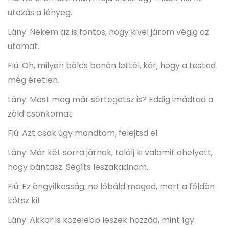
utazás a lényeg.
Lány: Nekem az is fontos, hogy kivel járom végig az
utamat.
Fiú: Oh, milyen bölcs banán lettél, kár, hogy a tested
még éretlen.
Lány: Most meg már sértegetsz is? Eddig imádtad a
zöld csonkomat.
Fiú: Azt csak úgy mondtam, felejtsd el.
Lány: Már két sorra járnak, találj ki valamit ahelyett,
hogy bántasz. Segíts leszakadnom.
Fiú: Ez öngyilkosság, ne lóbáld magad, mert a földön
kötsz ki!
Lány: Akkor is közelebb leszek hozzád, mint így.