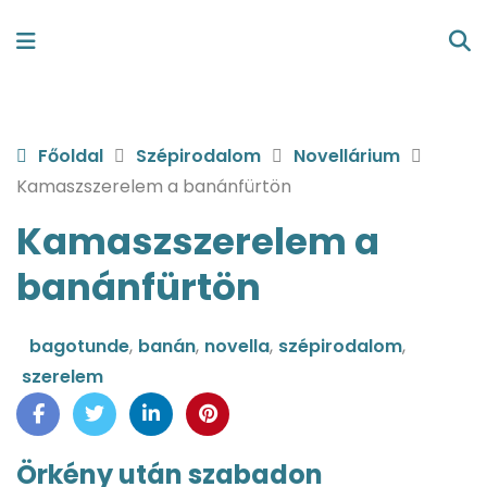
Főoldal
Szépirodalom
Novellárium
Kamaszszerelem a banánfürtön
Kamaszszerelem a
banánfürtön
bagotunde
,
banán
,
novella
,
szépirodalom
,
szerelem
Örkény után szabadon