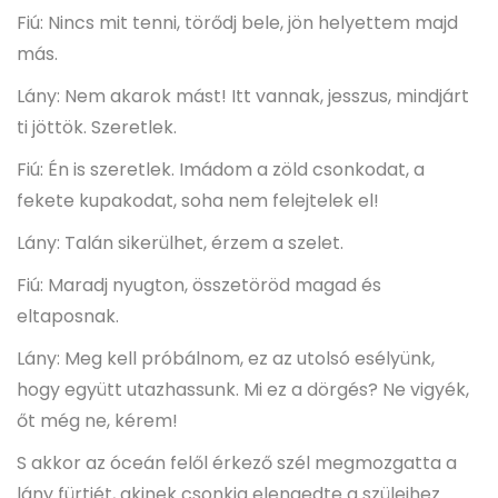
Fiú: Nincs mit tenni, törődj bele, jön helyettem majd
más.
Lány: Nem akarok mást! Itt vannak, jesszus, mindjárt
ti jöttök. Szeretlek.
Fiú: Én is szeretlek. Imádom a zöld csonkodat, a
fekete kupakodat, soha nem felejtelek el!
Lány: Talán sikerülhet, érzem a szelet.
Fiú: Maradj nyugton, összetöröd magad és
eltaposnak.
Lány: Meg kell próbálnom, ez az utolsó esélyünk,
hogy együtt utazhassunk. Mi ez a dörgés? Ne vigyék,
őt még ne, kérem!
S akkor az óceán felől érkező szél megmozgatta a
lány fürtjét, akinek csonkja elengedte a szüleihez