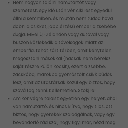
Nem nagyon találni hamutartót vagy
szemetest, egy idő után vér ciki lesz egyedül
állni a semmiben, és miután nem tudod hova
dobni a csikket, jobb érzésű ember a zsebébe
dugja. Mivel Új-Zélandon vagy autóval vagy
buszon közlekedik a távolságok miatt az
emberfia, tehát zárt térben, amit kénytelen
megosztani másokkal (hacsak nem bérelsz
saját részre külön kocsit), ezért a zsebbe,
zacskóba, marokba gyömöszölt csikk büdös
lesz, amit az utastársak közül egy biztos, hogy
szóvá fog tenni. Kellemetlen. Szokj le!
Amikor végre találsz egyetlen egy helyet, ahol
van hamutartó, és nincs kiírva, hogy tilos, ott
biztos, hogy gyerekek szaladgálnak, vagy egy
bevándorló rád szól, hogy figyi már, nézd meg