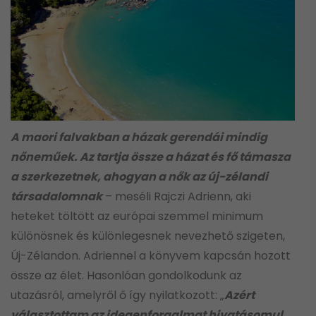
A maori falvakban a házak gerendái mindig
nőneműek. Az tartja össze a házat és fő támasza
a szerkezetnek, ahogyan a nők az új-zélandi
társadalomnak
– meséli Rajczi Adrienn, aki
heteket töltött az európai szemmel minimum
különösnek és különlegesnek nevezhető szigeten,
Új-Zélandon. Adriennel a könyvem kapcsán hozott
össze az élet. Hasonlóan gondolkodunk az
utazásról, amelyről ő így nyilatkozott: „
Azért
választottam az idegenforgalmat hivatásomul,