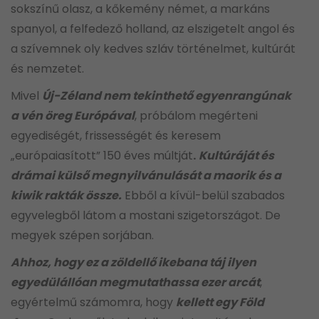
sokszínű olasz, a kőkemény német, a markáns
spanyol, a felfedező holland, az elszigetelt angol és
a szívemnek oly kedves szláv történelmet, kultúrát
és nemzetet.
Mivel
Új-Zéland nem tekinthető egyenrangúnak
a vén öreg Európával
, próbálom megérteni
egyediségét, frissességét és keresem
„európaiasított” 150 éves múltját
.
Kultúráját és
drámai külső megnyilvánulását a maorik és a
kiwik rakták össze.
Ebből a kívül-belül szabados
egyvelegből látom a mostani szigetországot. De
megyek szépen sorjában.
Ahhoz, hogy ez a zöldellő ikebana táj ilyen
egyedülállóan megmutathassa ezer arcát
,
egyértelmű számomra, hogy
kellett egy Föld