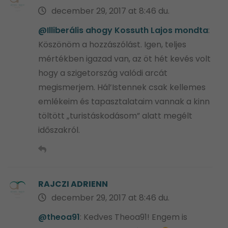
december 29, 2017 at 8:46 du.
@Illiberális ahogy Kossuth Lajos mondta
:
Köszönöm a hozzászólást. Igen, teljes
mértékben igazad van, az öt hét kevés volt
hogy a szigetország valódi arcát
megismerjem. Hál’Istennek csak kellemes
emlékeim és tapasztalataim vannak a kinn
töltött „turistáskodásom” alatt megélt
időszakról.
RAJCZI ADRIENN
december 29, 2017 at 8:46 du.
@theoa91
: Kedves Theoa91! Engem is