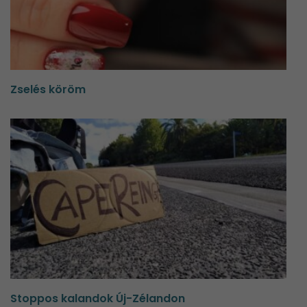
Zselés köröm
Stoppos kalandok Új-Zélandon