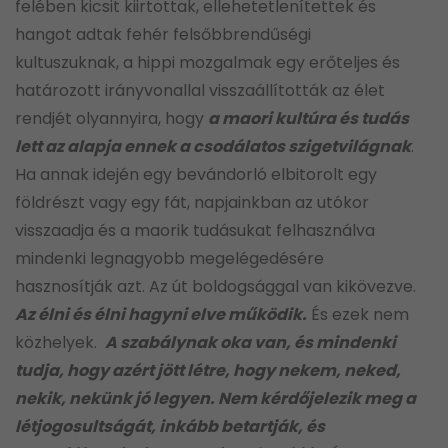
felében kicsit kiirtottak, ellehetetlenítettek és
hangot adtak fehér felsőbbrendűségi
kultuszuknak, a hippi mozgalmak egy erőteljes és
határozott irányvonallal visszaállították az élet
rendjét olyannyira, hogy
a maori kultúra és tudás
lett az alapja ennek a csodálatos szigetvilágnak
.
Ha annak idején egy bevándorló elbitorolt egy
földrészt vagy egy fát, napjainkban az utókor
visszaadja és a maorik tudásukat felhasználva
mindenki legnagyobb megelégedésére
hasznosítják azt. Az út boldogsággal van kikövezve.
Az élni és élni hagyni elve működik.
És ezek nem
közhelyek.
A szabálynak oka van, és mindenki
tudja, hogy azért jött létre, hogy nekem, neked,
nekik, nekünk jó legyen. Nem kérdőjelezik meg a
létjogosultságát, inkább betartják, és