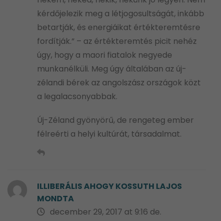
kérdőjelezik meg a létjogosultságát, inkább
betartják, és energiáikat értékteremtésre
fordítják.” – az értékteremtés picit nehéz
úgy, hogy a maori fiatalok negyede
munkanélküli. Meg úgy általában az új-
zélandi bérek az angolszász országok közt
a legalacsonyabbak.
Új-Zéland gyönyörű, de rengeteg ember
félreérti a helyi kultúrát, társadalmat.
ILLIBERÁLIS AHOGY KOSSUTH LAJOS
MONDTA
december 29, 2017 at 9:16 de.