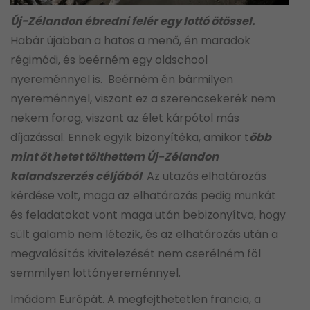
Új-Zélandon ébredni felér egy lottó ötössel.
Habár újabban a hatos a menő, én maradok
régimódi, és beérném egy oldschool
nyereménnyel is. Beérném én bármilyen
nyereménnyel, viszont ez a szerencsekerék nem
nekem forog, viszont az élet kárpótol más
díjazással. Ennek egyik bizonyítéka, amikor t
öbb
mint öt hetet tölthettem Új-Zélandon
kalandszerzés céljából
. Az utazás elhatározás
kérdése volt, maga az elhatározás pedig munkát
és feladatokat vont maga után bebizonyítva, hogy
sült galamb nem létezik, és az elhatározás után a
megvalósítás kivitelezését nem cserélném föl
semmilyen lottónyereménnyel.
Imádom Európát. A megfejthetetlen francia, a