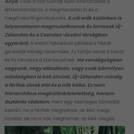
Anya
. Csak a nők tudnak ilyen intenzitással a
létfenntartásról, a megmaradásról és a
megőrzésről gondoskodni.
A női erők különben is
folyamatosan megmutatkoznak és fontosak Új-
Zélandon és a Csendes-óceáni térségben
egyaránt.
A maori falvakban például a házak
gerendái mindig nőneműek. Az tartja össze a házat
és fő támasza a szerkezetnek.
Ha vendégségben
vagyunk, vagy előadáson, vagy csak bármilyen
minőségben le kell ülnünk, Új-Zélandon mindig
a férfiak ülnek elöl és a nők hátul. Ez nem
hierarchikus megkülönböztetettség, hanem
ösztönös védelem
, mert egy esetleges támadás
esetén, ha a férfiak meghalnak, az élet megy
tovább, de ha a nők meghalnak, az élet megáll.