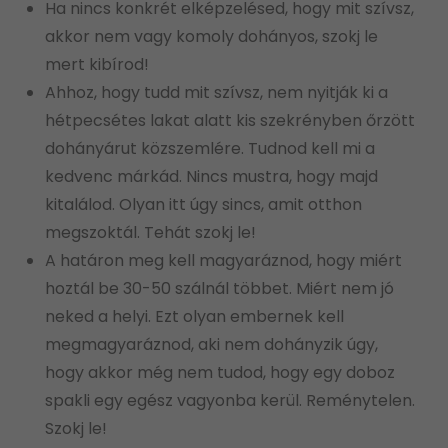
Ha nincs konkrét elképzelésed, hogy mit szívsz,
akkor nem vagy komoly dohányos, szokj le
mert kibírod!
Ahhoz, hogy tudd mit szívsz, nem nyitják ki a
hétpecsétes lakat alatt kis szekrényben őrzött
dohányárut közszemlére. Tudnod kell mi a
kedvenc márkád. Nincs mustra, hogy majd
kitalálod. Olyan itt úgy sincs, amit otthon
megszoktál. Tehát szokj le!
A határon meg kell magyaráznod, hogy miért
hoztál be 30-50 szálnál többet. Miért nem jó
neked a helyi. Ezt olyan embernek kell
megmagyaráznod, aki nem dohányzik úgy,
hogy akkor még nem tudod, hogy egy doboz
spakli egy egész vagyonba kerül. Reménytelen.
Szokj le!