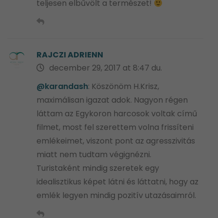
teljesen elbűvölt a természet!
RAJCZI ADRIENN
december 29, 2017 at 8:47 du.
@karandash
: Köszönöm H.Krisz,
maximálisan igazat adok. Nagyon régen
láttam az Egykoron harcosok voltak című
filmet, most fel szerettem volna frissíteni
emlékeimet, viszont pont az agresszivitás
miatt nem tudtam végignézni.
Turistaként mindig szeretek egy
idealisztikus képet látni és láttatni, hogy az
emlék legyen mindig pozitív utazásaimról.