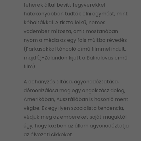
fehérek által bevitt fegyverekkel
hatékonyabban tudták ölni egymást, mint
kőbaltákkal. A tiszta lelkű, nemes
vadember mítosza, amit mostanában
nyom a média az egy fals múltba révedés
(Farkasokkal táncoló című filmmel indult,
majd Új-Zélandon kijött a Bálnalovas című
film).
A dohanyzás tiltása, agyonadóztatása,
démonizálása meg egy angolszász dolog,
Amerikában, Auszráliában is hasonló ment
végbe. Ez egy ilyen szocialista tendencia,
védjük meg az embereket saját maguktól
úgy, hogy közben az állam agyonadóztatja
az élvezeti cikkeket.