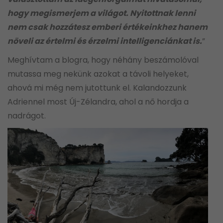
hogy megismerjem a világot. Nyitottnak lenni
nem csak hozzátesz emberi értékeinkhez hanem
növeli az értelmi és érzelmi intelligenciánkat is.
”
Meghívtam a blogra, hogy néhány beszámolóval
mutassa meg nekünk azokat a távoli helyeket,
ahová mi még nem jutottunk el. Kalandozzunk
Adriennel most Új-Zélandra, ahol a nő hordja a
nadrágot.