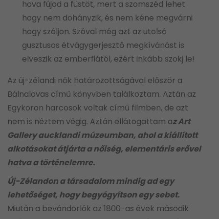
hova fújod a füstöt, mert a szomszéd lehet
hogy nem dohányzik, és nem kéne megvárni
hogy szóljon. Szóval még azt az utolsó
gusztusos étvágygerjesztő megkívánást is
elveszik az emberfiától, ezért inkább szokj le!
Az új-zélandi nők határozottságával először a
Bálnalovas című könyvben találkoztam. Aztán az
Egykoron harcosok voltak című filmben, de azt
nem is néztem végig. Aztán ellátogattam a
z Art
Gallery aucklandi múzeumban, ahol a kiállított
alkotásokat átjárta a nőiség, elementáris erővel
hatva a történelemre.
Ú
j
-Zélandon a társadalom mindig ad egy
lehetőséget, hogy begyógyítson egy sebet.
Miután a bevándorlók az 1800-as évek második