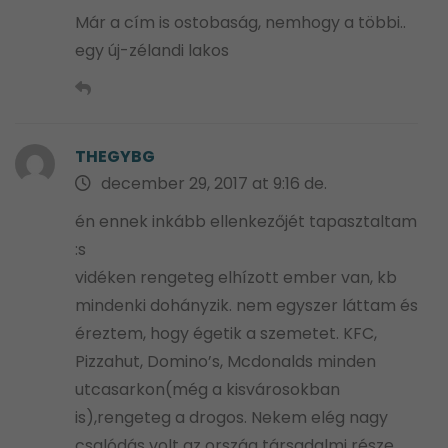
Már a cím is ostobaság, nemhogy a többi..
egy új-zélandi lakos
THEGYBG
december 29, 2017 at 9:16 de.
én ennek inkább ellenkezőjét tapasztaltam
:s
vidéken rengeteg elhízott ember van, kb
mindenki dohányzik. nem egyszer láttam és
éreztem, hogy égetik a szemetet. KFC,
Pizzahut, Domino’s, Mcdonalds minden
utcasarkon(még a kisvárosokban
is),rengeteg a drogos. Nekem elég nagy
csalódás volt az ország társadalmi része,