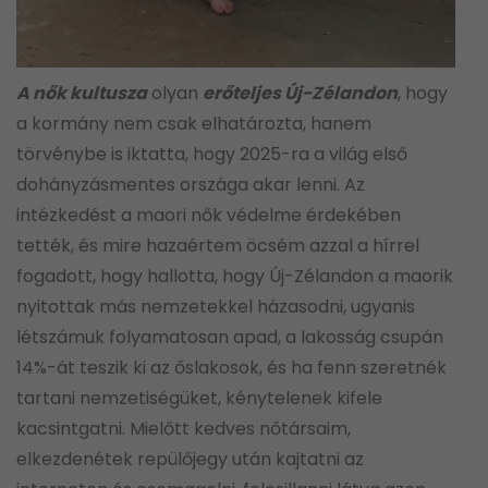
A nők kultusza
olyan
erőteljes Új-Zélandon
, hogy
a kormány nem csak elhatározta, hanem
törvénybe is iktatta, hogy 2025-ra a világ első
dohányzásmentes országa akar lenni. Az
intézkedést a maori nők védelme érdekében
tették, és mire hazaértem öcsém azzal a hírrel
fogadott, hogy hallotta, hogy Új-Zélandon a maorik
nyitottak más nemzetekkel házasodni, ugyanis
létszámuk folyamatosan apad, a lakosság csupán
14%-át teszik ki az őslakosok, és ha fenn szeretnék
tartani nemzetiségüket, kénytelenek kifele
kacsintgatni. Mielőtt kedves nőtársaim,
elkezdenétek repülőjegy után kajtatni az