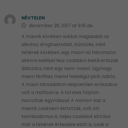
NÉVTELEN
december 29, 2017 at 9:16 de.
A maorik körében sokkal magasabb az
alkohol, droghasználat, bűnözés, mint
fehérek körében, egy maori nő háromszor
akkora eséllyel lesz csaladon belüli erőszak
áldozata, mint egy nem-maori. Úgyhogy
maori férfihez menni feleségül picit rizikós.
A maori társadalom alapvetően erőszakos
volt a múltban is. A törzsek folyton
harcoltak egymással. A moriori-kat a
maorik csaknem kiirtották, volt ott
kannibalizmus is, teljes családok kiirtása
már a fehérek érkezése előtt is, csak a