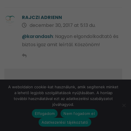
RAJCZI ADRIENN
december 30, 2017 at 5:13 du.
@karandash
: Nagyon elgondolkodtató és
biztos igaz amit leírtál. Köszönöm!
HOZZÁSZÓLÁS ÍRÁSA...
A weboldalon cookie-kat használunk, amik segítenek minket
a lehető legjobb szolgáltatások nyújtásában. A honlap
Az email címed nem jelenik meg.*
további használatával ezt az adatkezelési szabályzatot
jóváhagyod.
Elfogadom
Nem fogadom el
Adatkezelési tájékoztató