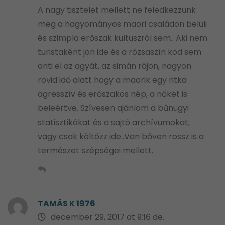
A nagy tisztelet mellett ne feledkezzünk
meg a hagyományos maori családon belüli
és szimpla erőszak kultuszról sem.. Aki nem
turistaként jön ide és a rózsaszín köd sem
önti el az agyát, az simán rájön, nagyon
rövid idő alatt hogy a maorik egy ritka
agresszív és erőszakos nép, a nőket is
beleértve. Szívesen ajánlom a bűnügyi
statisztikákat és a sajtó archívumokat,
vagy csak költözz ide..Van bőven rossz is a
természet szépségei mellett.
TAMÁS K 1976
december 29, 2017 at 9:16 de.