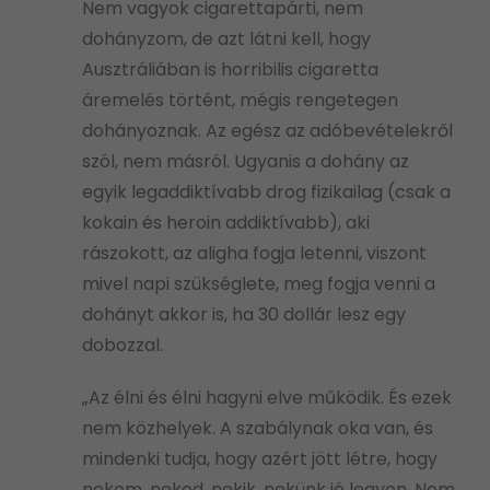
Nem vagyok cigarettapárti, nem
dohányzom, de azt látni kell, hogy
Ausztráliában is horribilis cigaretta
áremelés történt, mégis rengetegen
dohányoznak. Az egész az adóbevételekről
szól, nem másról. Ugyanis a dohány az
egyik legaddiktívabb drog fizikailag (csak a
kokain és heroin addiktívabb), aki
rászokott, az aligha fogja letenni, viszont
mivel napi szükséglete, meg fogja venni a
dohányt akkor is, ha 30 dollár lesz egy
dobozzal.
„Az élni és élni hagyni elve működik. És ezek
nem közhelyek. A szabálynak oka van, és
mindenki tudja, hogy azért jött létre, hogy
nekem, neked, nekik, nekünk jó legyen. Nem