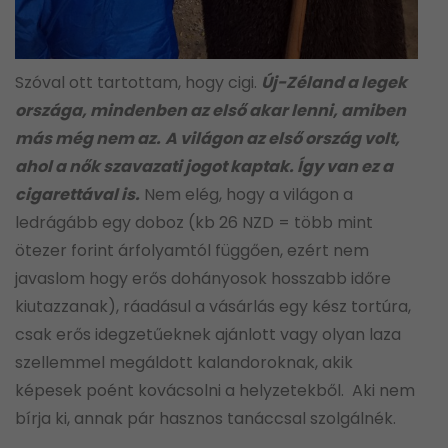
Szóval ott tartottam, hogy cigi.
Új-Zéland a legek
országa, mindenben az első akar lenni, amiben
más még nem az.
A világon az első ország volt,
ahol a nők szavazati jogot kaptak. Így van ez a
cigarettával is.
Nem elég, hogy a világon a
ledrágább egy doboz (kb 26 NZD = több mint
ötezer forint árfolyamtól függően, ezért nem
javaslom hogy erős dohányosok hosszabb időre
kiutazzanak), ráadásul a vásárlás egy kész tortúra,
csak erős idegzetűeknek ajánlott vagy olyan laza
szellemmel megáldott kalandoroknak, akik
képesek poént kovácsolni a helyzetekből. Aki nem
bírja ki, annak pár hasznos tanáccsal szolgálnék.