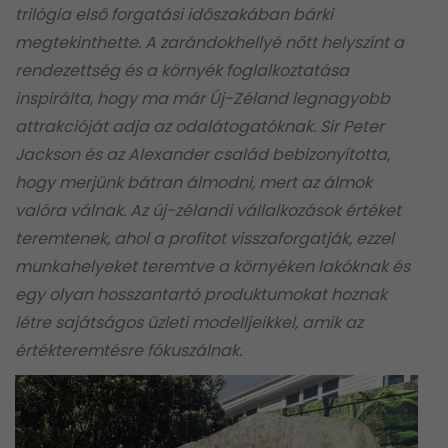
trilógia első forgatási időszakában bárki
megtekinthette. A zarándokhellyé nőtt helyszínt a
rendezettség és a környék foglalkoztatása
inspirálta, hogy ma már Új-Zéland legnagyobb
attrakcióját adja az odalátogatóknak. Sir Peter
Jackson és az Alexander család bebizonyította,
hogy merjünk bátran álmodni, mert az álmok
valóra válnak. Az új-zélandi vállalkozások értéket
teremtenek, ahol a profitot visszaforgatják, ezzel
munkahelyeket teremtve a környéken lakóknak és
egy olyan hosszantartó produktumokat hoznak
létre sajátságos üzleti modelljeikkel, amik az
értékteremtésre fókuszálnak.