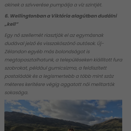
akinek a szívverése pumpálja a víz szintjét.
6. Wellingtonban a Viktória alagútban dudálni
„kell”
Egy nő szellemét riasztják el az egymásnak
dudával jelző és visszaköszönő autósok. Új-
Zélandon egyéb más bolondságot is
megtapasztalhatunk, a településeken kiállított fura
szobrokat, például gumicsizma, a feldíszített
postaládák és a legismertebb a több mint száz
méteres kerítésre végig aggatott női melltartók
sokasága.