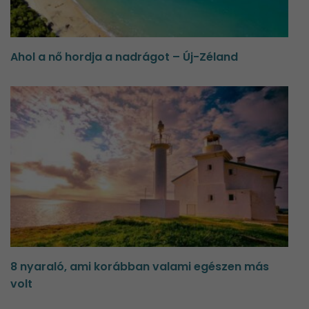
Ahol a nő hordja a nadrágot – Új-Zéland
8 nyaraló, ami korábban valami egészen más
volt