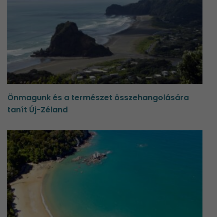
Önmagunk és a természet összehangolására
tanít Új-Zéland