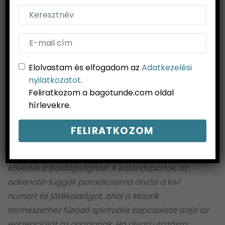
Elolvastam és elfogadom az
Adatkezelési
nyilatkozatot
.
Feliratkozom a bagotunde.com oldal
hírlevekre.
10. Itt minden azért van, hogy boldogok legyünk!
Lehet túl optimistán hangzik, de az út, ami ki van
kövezve a boldogsághoz! A kalandsportok, az
adrenalin függők paradicsoma ötvözi a kivi
humort és játékosságot, ahol a Maorik
természethez fűződő spirituális kapcsolata adja az
esszenciáját az országnak. Ha olyan utazásra