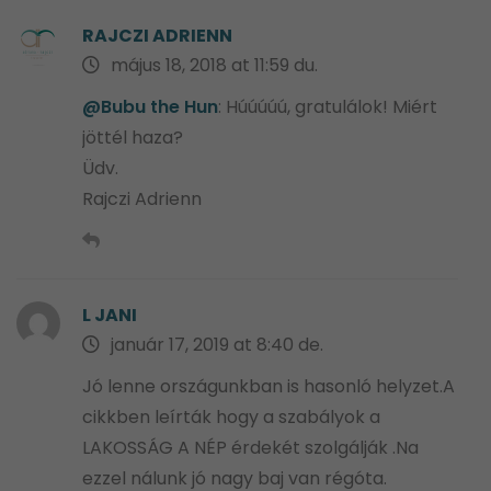
RAJCZI ADRIENN
május 18, 2018 at 11:59 du.
@Bubu the Hun
: Húúúúú, gratulálok! Miért
jöttél haza?
Üdv.
Rajczi Adrienn
L JANI
január 17, 2019 at 8:40 de.
Jó lenne országunkban is hasonló helyzet.A
cikkben leírták hogy a szabályok a
LAKOSSÁG A NÉP érdekét szolgálják .Na
ezzel nálunk jó nagy baj van régóta.