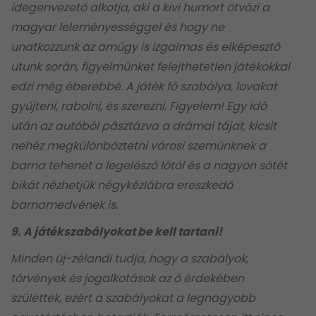
idegenvezető alkotja, aki a kivi humort ötvözi a
magyar leleményességgel és hogy ne
unatkozzunk az amúgy is izgalmas és elképesztő
utunk során, figyelmünket felejthetetlen játékokkal
edzi még éberebbé. A játék fő szabálya, lovakat
gyűjteni, rabolni, és szerezni. Figyelem! Egy idő
után az autóból pásztázva a drámai tájat, kicsit
nehéz megkülönböztetni városi szemünknek a
barna tehenet a legelésző lótól és a nagyon sötét
bikát nézhetjük négykézlábra ereszkedő
barnamedvének is.
9. A játékszabályokat be kell tartani!
Minden új-zélandi tudja, hogy a szabályok,
törvények és jogalkotások az ő érdekében
születtek, ezért a szabályokat a legnagyobb