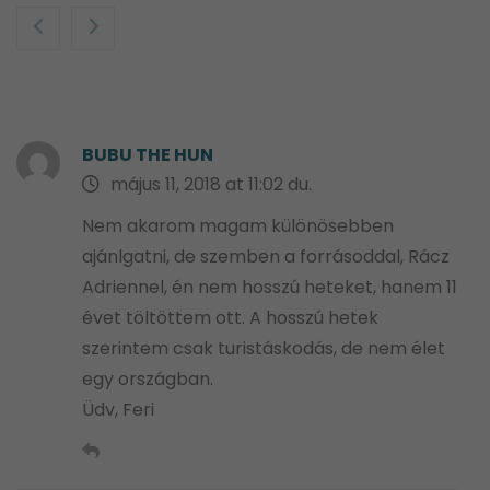
BUBU THE HUN
május 11, 2018 at 11:02 du.
Nem akarom magam különösebben
ajánlgatni, de szemben a forrásoddal, Rácz
Adriennel, én nem hosszú heteket, hanem 11
évet töltöttem ott. A hosszú hetek
szerintem csak turistáskodás, de nem élet
egy országban.
Üdv, Feri