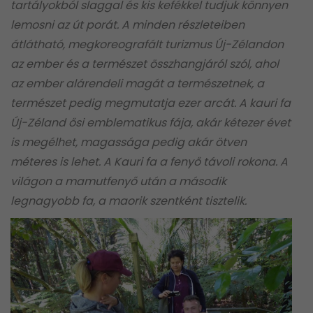
tartályokból slaggal és kis kefékkel tudjuk könnyen
lemosni az út porát. A minden részleteiben
átlátható, megkoreografált turizmus Új-Zélandon
az ember és a természet összhangjáról szól, ahol
az ember alárendeli magát a természetnek, a
természet pedig megmutatja ezer arcát. A kauri fa
Új-Zéland ősi emblematikus fája, akár kétezer évet
is megélhet, magassága pedig akár ötven
méteres is lehet. A Kauri fa a fenyő távoli rokona. A
világon a mamutfenyő után a második
legnagyobb fa, a maorik szentként tisztelik.