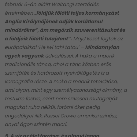
február 6-án aláírt Waitangi szerződés
értelmében „
földjük fölötti teljes kormányzást
Anglia Királynőjének adják korlátlanul
mindörökre”, ám megőrzik szuverenitásukat és
a földjeik fölötti tulajdont”.
Majd kezet fogtak az
európaiakkal ‘He iwi tahi tatou’ –
Mindannyian
egyek vagyunk
üdvözléssel. A haka a maorik
tradicionális tánca, ahol a tánc közben erős
szemjáték és határozott nyelvöltögetés is a
koreográfia része. A moko a maorik tetoválása,
ami olyan, mint egy személyazonossági okmány, a
testükre festve, ezért nem szívesen mutogatják
magukat ruha nélkül, fotózni őket pedig
engedéllyel illik. Russel Crowe amerikai színész,
anyai ágon szintén maori.
5. A víz az élet forrása, és alanyi jogon