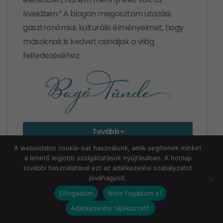
éveidben.” A blogon megosztom utazási,
gasztronómiai, kulturális élményeimet, hogy
másoknak is kedvet csináljak a világ
felfedezéséhez.
Tovább »
A weboldalon cookie-kat használunk, amik segítenek minket
a lehető legjobb szolgáltatások nyújtásában. A honlap
további használatával ezt az adatkezelési szabályzatot
jóváhagyod.
Elfogadom
Nem fogadom el
ÉLET SÓJA BLOG
Adatkezelési tájékoztató