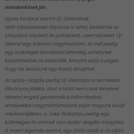
mindenkinek jár.
Egyes források szerint Új-Zélandnak
akár többszázezer folyóvize is lehet, beleértve az
időszakos folyókat és patakokat, csermelyeket. Új-
Zéland egy édesvízi nagyhatalom. Az eső pedig
egy szükséges természeti jelenség, amelynek
köszönhetőek az esőerdők. Annyira esős a sziget,
hogy ha leszúrunk egy botot, kihajthat.
Az apály-dagály pedig Új-Zélandon a természet
látványos játéka, ahol a Hold nem csak fényével
láttatni enged geotermikus hőforrásokat,
amelyekbe megmártózhatunk saját magunk kivájt
medencéjében, a Lake Wakatipu pedig egy
különleges tó aminek van apály-dagály mozgása.
A maori legenda szerint, egy óriás alszik a víz alján,