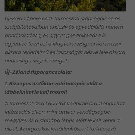
Új-Zéland nem csak természeti szépségeiben és
szolgáltatásaiban exkluzív és egyedülálló, hanem
gondoskodása, és együtt gondolkodása is
egyedivé teszi ezt a Magyarországnál háromszor
akkora terjedelmű és lakosságát nézve fele akkora
népességű szigetországot.
Új-Zéland tízparancsolata:
1. Bizonyos erdőkbe való belépés előtt a
lábbelinket le kell mosni!
A természet és a kauri fák védelme érdekében tett
intézkedés olyan, mint amikor vendégségbe
megyünk és a szobába lépés előtt le kell venni a
cipőt. Az organikus fertőtlenítőszert tartalmazó