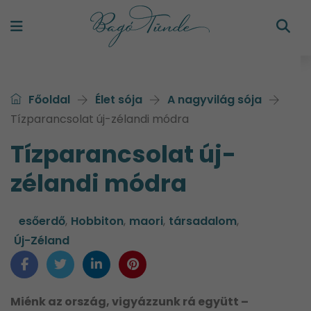
Főoldal
Élet sója
A nagyvilág sója
Tízparancsolat új-zélandi módra
Tízparancsolat új-
zélandi módra
esőerdő
,
Hobbiton
,
maori
,
társadalom
,
Új-Zéland
Miénk az ország, vigyázzunk rá együtt –