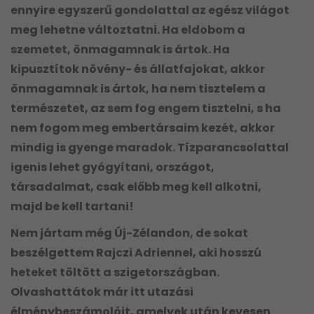
ennyire egyszerű gondolattal az egész világot
meg lehetne változtatni. Ha eldobom a
szemetet, önmagamnak is ártok. Ha
kipusztítok növény- és állatfajokat, akkor
önmagamnak is ártok, ha nem tisztelem a
természetet, az sem fog engem tisztelni, s ha
nem fogom meg embertársaim kezét, akkor
mindig is gyenge maradok. Tízparancsolattal
igenis lehet gyógyítani, országot,
társadalmat, csak előbb meg kell alkotni,
majd be kell tartani!
Nem jártam még Új-Zélandon, de sokat
beszélgettem Rajczi Adriennel, aki hosszú
heteket töltött a szigetországban.
Olvashattátok már itt utazási
élménybeszámolóit, amelyek után kevesen