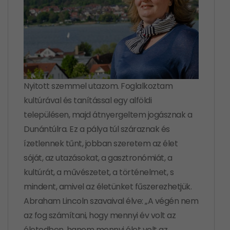
Nyitott szemmel utazom. Foglalkoztam
kultúrával és tanítással egy alföldi
településen, majd átnyergeltem jogásznak a
Dunántúlra. Ez a pálya túl száraznak és
ízetlennek tűnt, jobban szeretem az élet
sóját, az utazásokat, a gasztronómiát, a
kultúrát, a művészetet, a történelmet, s
mindent, amivel az életünket fűszerezhetjük.
Abraham Lincoln szavaival élve: „A végén nem
az fog számítani, hogy mennyi év volt az
életedben, hanem mennyi élet volt az