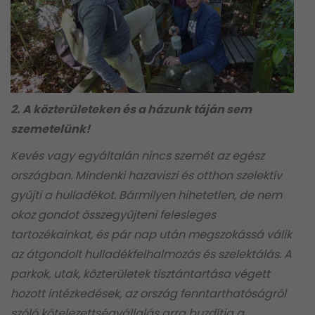
2. A közterületeken és a házunk táján sem
szemetelünk!
Kevés vagy egyáltalán nincs szemét az egész
országban. Mindenki hazaviszi és otthon szelektív
gyűjti a hulladékot. Bármilyen hihetetlen, de nem
okoz gondot összegyűjteni felesleges
tartozékainkat, és pár nap után megszokássá válik
az átgondolt hulladékfelhalmozás és szelektálás. A
parkok, utak, közterületek tisztántartása végett
hozott intézkedések, az ország fenntarthatóságról
szóló kötelezettségvállalás arra buzdítja a