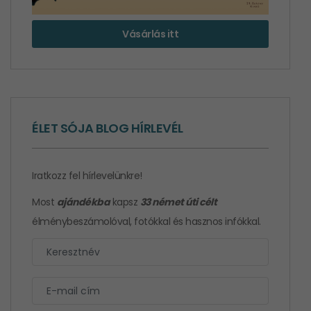
Vásárlás itt
ÉLET SÓJA BLOG HÍRLEVÉL
Iratkozz fel hírlevelünkre!
Most
ajándékba
kapsz
33 német úti célt
élménybeszámolóval, fotókkal és hasznos infókkal.