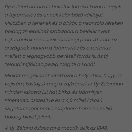
Új-Zéland három fő bevételi forrása közül az egyik
a tejtermelés és annak különböző vállfajai.
Miközben a tehenek és a birkák a neonzöld réteken
boldogan legelnek szabadon, a belőlük nyert
tejtermékek nem csak minőségi produktumai az
országnak, hanem a fatermelés és a turizmus
mellett a legnagyobb bevételi forrás is. Az új-
zélandi tejfölben pedig megáll a kanál.
Mielőtt megállnánk vitatkozni a helyiekkel, hogy az
vajkrém, kóstoljuk meg a vajkrémet is. Új-Zélandon
minden lakosra jut hat birka, és bármilyen
hihetetlen, összesítve ez a 4,6 millió lakosú
szigetországot nézve majdnem harminc millió
boldog birkát jelent.
4. Új-Zéland őslakosai a maorik, akik az 1840.