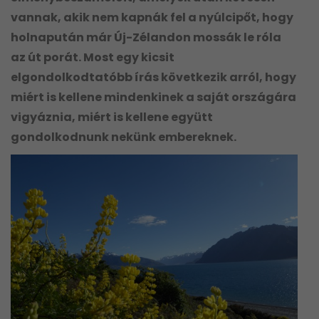
vannak, akik nem kapnák fel a nyúlcipőt, hogy
holnapután már Új-Zélandon mossák le róla
az út porát. Most egy kicsit
elgondolkodtatóbb írás következik arról, hogy
miért is kellene mindenkinek a saját országára
vigyáznia, miért is kellene együtt
gondolkodnunk nekünk embereknek.