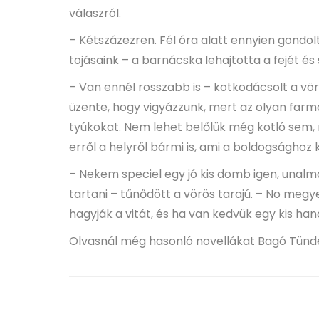
válaszról.
– Kétszázezren. Fél óra alatt ennyien gondo
tojásaink – a barnácska lehajtotta a fejét és 
– Van ennél rosszabb is – kotkodácsolt a v
üzente, hogy vigyázzunk, mert az olyan farm
tyúkokat. Nem lehet belőlük még kotló sem, 
erről a helyről bármi is, ami a boldogsághoz k
– Nekem speciel egy jó kis domb igen, unalm
tartani – tűnődött a vörös tarajú. – No megye
hagyják a vitát, és ha van kedvük egy kis ha
Olvasnál még hasonló novellákat Bagó Tündét