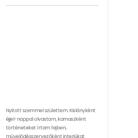
Nyitott szemmel születtem. Kislányként
éjjel-nappal olvastam, kamaszként
történeteket írtam fejben,
művelődésszervezőként interjúkat