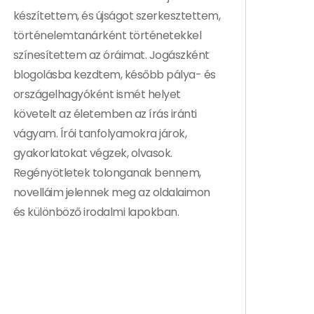
készítettem, és újságot szerkesztettem,
történelemtanárként történetekkel
színesítettem az óráimat. Jogászként
blogolásba kezdtem, később pálya- és
országelhagyóként ismét helyet
követelt az életemben az írás iránti
vágyam. Írói tanfolyamokra járok,
gyakorlatokat végzek, olvasok.
Regényötletek tolonganak bennem,
novelláim jelennek meg az oldalaimon
és különböző irodalmi lapokban.