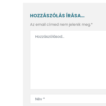
Jeges út
Angyal
HOZZÁSZÓLÁS ÍRÁSA...
Az email címed nem jelenik meg.*
Háborúk helyett meleg
Nyavalyás
pizza