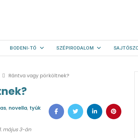
BODENI-TÓ
SZÉPIRODALOM
SAJTÓSZ
Rántva vagy pörköltnek?
tnek?
kas
,
novella
,
tyúk
21. május 3-án