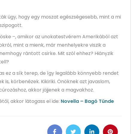
lták úgy, hogy egy moszat egészségesebb, mint a mi
szipogott.
öröske –, amikor az unokatestvérem Amerikából azt
okról, mint a mienk, már menhelyekre viszik a
nemhogy rántott csirke. Mit szól ehhez? Hiányzik
ell?
as ez a sík terep, de így legalább könnyebb rendet
k is, körbenézek. Kikiriki. Önöknek azt javaslom,
ncúrozáshoz, akkor jöjjenek a magvakhoz.
ől, akkor látogass el ide:
Novella – Bagó Tünde