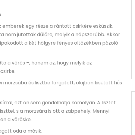
.
z emberek egy része a rántott csirkére esküszik,
ta nem jutottak dűlőre, melyik a népszerűbb. Akkor
ripakodott a két hölgyre fényes öltözékben pózoló
a a vörös –, hanem az, hogy melyik az
csirke.
morzsába és lisztbe forgatott, olajban kisütött hús
sírral, ezt ön sem gondolhatja komolyan. A lisztet
szttel, s a morzsára is ott a zabpehely. Mennyi
ten a vöröske.
vágott oda a másik.