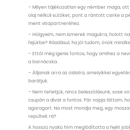
– Milyen tájékozatlan egy némber maga, ott á
olaj nélküli sütőket, pont a rántott csirke a 
ment vitapartneréhez.
– Hölgyeim, nem ismerek magukra, holott nap
fejükbe? Ráadásul, ha jól tudom, önök mindk
– Ettől még igenis fontos, hogy amihez a ne
a barnácska.
­– Álljanak arra az oldalra, amelyikkel egye
barátjuk.
– Nem tehetjük, nincs beleszólásunk, sose v
csupán a divat a fontos. Pár napja láttam, ho
agaragart. Na most mondja meg, egy moszat. 
repültek rá?
A hosszú nyakú hím meglódította a fejét job