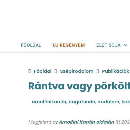
FŐOLDAL
ÚJ REGÉNYEM
ÉLET SÓJA
Főoldal
Szépirodalom
Publikációk
Rántva vagy pörköl
arnolfinikantin
,
bagotunde
,
irodalom
,
ka
Megjelent az
Arnolfini Kantin oldalán
itt 20