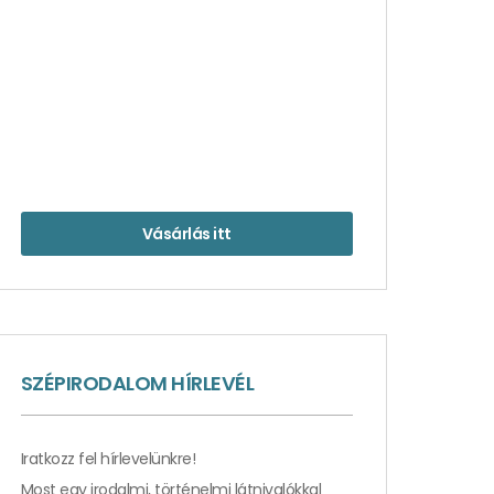
Vásárlás itt
SZÉPIRODALOM HÍRLEVÉL
Iratkozz fel hírlevelünkre!
Most egy irodalmi, történelmi látnivalókkal