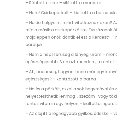
– Rántott csirke – sikította a vöröske.
– Nem! Csirkepörkölt – kiáltotta a barnácska
– Na de hölgyeim, miért vitatkoznak ezen? A
míg a másik a csirkepörköltre. Évszázadok ó
majd éppen önök döntik el ezt a kérdést? – 
barátjuk.
– Nem a népszerűség a lényeg, uram – mondt
egészségesebb. S én azt mondom, a rántott 
– Ah, badarság, hogyan lenne már egy kenyér
egészséges? – kontrázott a barna.
– Na és a pörkölt, azzal a sok hagymával és z
helyettesíthetik lenmag-, szezám- vagy tökli
fontos vitamin egy helyen – kiáltotta ingerül
– Az olaj itt a legnagyobb gyilkos, édeske – 