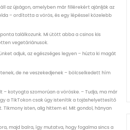
ll az újságon, amelyben már fillérekért ajánlják az
példa – ordította a vörös, és egy lépéssel közelebb
onta találkozunk. Mi ütött abba a csinos kis
etten vegetáriánusok.
vünket adjuk, az egészséges legyen – húzta ki magát
tértenek, de ne veszekedjenek – bölcselkedett hím
olt – kotyogta szomorúan a vöröske. – Tudja, ma már
gy a TikTokon csak úgy istenítik a tojáshelyettesítő
Tikmony isten, alig hittem el. Mit gondol, hányan
bra, majd balra, így mutatva, hogy fogalma sincs a