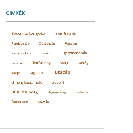
CIMKÉK:
Bodeni-tó környéke
Párizs látnivalók
Ausztria
Franciaország
Olaszország
gasztronómia
szépirodalom
múzeum
karácsony
svájc
irodalom
kastély
utazás
bagotunde
recept
élménybeszámoló
advent
németország
Magyarország
Boden_tó
Bodensee
novella