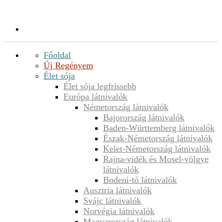
Főoldal
Új Regényem
Élet sója
Élet sója legfrissebb
Európa látnivalók
Németország látnivalók
Bajorország látnivalók
Baden-Württemberg látnivalók
Észak-Németország látnivalók
Kelet-Németország látnivalók
Rajna-vidék és Mosel-völgye
látnivalók
Bodeni-tó látnivalók
Ausztria látnivalók
Svájc látnivalók
Norvégia látnivalók
Magyarország látnivalók