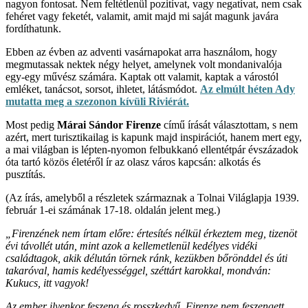
nagyon fontosat. Nem feltétlenül pozitívat, vagy negatívat, nem csak
fehéret vagy feketét, valamit, amit majd mi saját magunk javára
fordíthatunk.
Ebben az évben az adventi vasárnapokat arra használom, hogy
megmutassak nektek négy helyet, amelynek volt mondanivalója
egy-egy művész számára. Kaptak ott valamit, kaptak a várostól
emléket, tanácsot, sorsot, ihletet, látásmódot.
Az elmúlt héten Ady
mutatta meg a szezonon kívüli Riviérát.
Most pedig
Márai Sándor Firenze
című írását választottam, s nem
azért, mert turisztikailag is kapunk majd inspirációt, hanem mert egy,
a mai világban is lépten-nyomon felbukkanó ellentétpár évszázadok
óta tartó közös életéről ír az olasz város kapcsán: alkotás és
pusztítás.
(Az írás, amelyből a részletek származnak a Tolnai Világlapja 1939.
február 1-ei számának 17-18. oldalán jelent meg.)
„Firenzének nem írtam előre: értesítés nélkül érkeztem meg, tizenöt
évi távollét után, mint azok a kellemetlenül kedélyes vidéki
családtagok, akik délután törnek ránk, kezükben bőrönddel és úti
takaróval, hamis kedélyességgel, széttárt karokkal, mondván:
Kukucs, itt vagyok!
Az ember ilyenkor feszeng és rosszkedvű. Firenze nem feszengett.