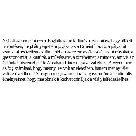
Nyitott szemmel utazom. Foglalkoztam kultúrával és tanítással egy alföldi
településen, majd átnyergeltem jogásznak a Dunántúlra. Ez a pálya túl
száraznak és ízetlennek tűnt, jobban szeretem az élet sóját, az utazásokat, a
gasztronómiát, a kultúrát, a művészetet, a történelmet, s mindent, amivel az
életünket fűszerezhetjük. Abraham Lincoln szavaival élve: „A végén nem
az fog számítani, hogy mennyi év volt az életedben, hanem mennyi élet
volt az éveidben.” A blogon megosztom utazási, gasztronómiai, kulturális
élményeimet, hogy másoknak is kedvet csináljak a világ felfedezéséhez.