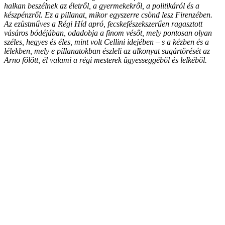
halkan beszélnek az életről, a gyermekekről, a politikáról és a
készpénzről. Ez a pillanat, mikor egyszerre csönd lesz Firenzében.
Az ezüstműves a Régi Híd apró, fecskefészekszerűen ragasztott
vásáros bódéjában, odadobja a finom vésőt, mely pontosan olyan
széles, hegyes és éles, mint volt Cellini idejében – s a kézben és a
lélekben, mely e pillanatokban észleli az alkonyat sugártörését az
Arno fölött, él valami a régi mesterek ügyesseggéből és lelkéből.