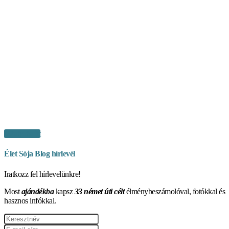
Vásárlás itt
Élet Sója Blog hírlevél
Iratkozz fel hírlevelünkre!
Most
ajándékba
kapsz
33 német úti célt
élménybeszámolóval, fotókkal és
hasznos infókkal.