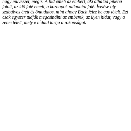
nagy művészet, mégis. A híd emeli az embert, aki áthalad pillérei
fölött, az idő fölé emeli, a köznapok pillanatai fölé. Ívelése oly
szabályos érett és öntudatos, mint ahogy Bach fejez be egy tételt. Ezt
csak egyszer tudják megcsinálni az emberek, az ilyen hidat, vagy a
zenei tételt, mely e híddal tartja a rokonságot.