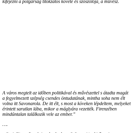
kifejezni a polgárság titokzatos követe és szószólója, a művész.
A város megtelt az időben politikával és művészettel s átadta magát
a fegyelmezett szépség csendes öntudatának, mintha soha nem élt
volna itt Savonarola. De itt élt, s most a köveken lépdeltem, melyeket
érintett sarutlan lába, mikor a máglyára vezették. Firenzében
mindúntalan találkozik vele az ember.”
….