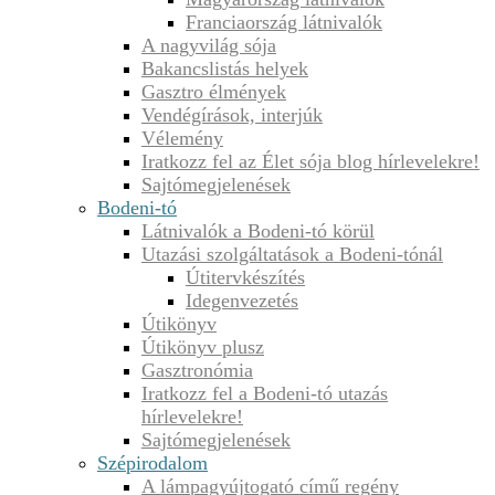
Franciaország látnivalók
A nagyvilág sója
Bakancslistás helyek
Gasztro élmények
Vendégírások, interjúk
Vélemény
Iratkozz fel az Élet sója blog hírlevelekre!
Sajtómegjelenések
Bodeni-tó
Látnivalók a Bodeni-tó körül
Utazási szolgáltatások a Bodeni-tónál
Útitervkészítés
Idegenvezetés
Útikönyv
Útikönyv plusz
Gasztronómia
Iratkozz fel a Bodeni-tó utazás
hírlevelekre!
Sajtómegjelenések
Szépirodalom
A lámpagyújtogató című regény