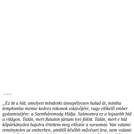
……
„Ez itt a híd, amelyen mindenki ünnepélyesen halad át, mintha
templomba menne kedves rokonok esküvőjére, vagy előkelő ember
gyászmiséjére: a Szentháromság Hídja. Számomra ez a legszebb híd
a világon. Talán, mert fiatalon jártam ívei fölött. Talán, mert e híd
kőpárkányára hajolva értettem meg először a sorsomat. Van valami
reménytelen az emberben, amiből később művészet lesz, nem valami