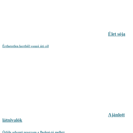
Élet sója
Érthetetlen kertből vonzó úti cél
Ajánlott
látnivalók
Ötféle adventi program a Bodeni-tó mellett