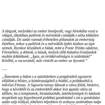
A tárgyak, melyekkel az ember benépesíti, vagy birtokába veszi a
világot, általában pallérok és mérnökök csinálják s néha kitűnően
csinálják. De aztán vannak érthetetlen pillanatok az emberiség
életében, mikor a pallérok és a mérnökök építés közben az égre
néznek. Ilyenkor készülnek a hidak, mint a Ponte Trinita odalenn,
Firenzében, a dómok, a házak, melyek előtt haladva évszázadok
multán felkiáltunk: „Igen, az örökkévalóságra is születtünk!”
Később, a vacsoránál, már röstelli az ember az ilyesmit.”
…..
„Átmentem a hídon s a szürkületben a polgáraiból egyszerre
előállott a hősies, a köztársaságiból a hódító, a politikusból a
művészi Firenze. A Signoria torony látszott a város fölött, hirdetve,
hogy a kövekből és az emberekből akkor lesz igazán város az
időben, ha a templomok, hivatalszobák, üzlethelyiségek és lakások
megtelnek egy fegyelmezett politikai gondolattal s ezt a gondolatot
aztán szép irállyal, tökéletes képekben és arányos szobrokban tudja