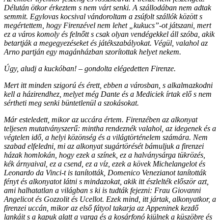
Délután ötkor érkeztem s nem várt senki. A szállodában nem adtak
semmit. Egylovas kocsival vándoroltam a zsúfolt szállók között s
megértettem, hogy Firenzével nem lehet „kukucs”-ot játszani, mert
ez a város komoly és felnőtt s csak olyan vendégekkel áll szóba, akik
betartják a megegyezéseket és játékszabályokat. Végül, valahol az
Arno partján egy magánházban szorítottak helyet nekem.
Úgy, aludj a kuckóban! – gondolta elégedetten Firenze.
Mert itt minden szigorú és érett, ebben a városban, s alkalmazkodni
kell a házirendhez, melyet még Dante és a Mediciek írtak elő s nem
sértheti meg senki büntetlenül a szokásokat.
Már esteledett, mikor az uccára értem.
Firenzében az alkonyat
teljesen mutatványszerű: mintha rendeznék valahol, az idegenek és a
végtelen idő, a helyi közönség és a világtörténelem számára. Nem
szabad elfeledni, mi az alkonyat sugártörését
bámuljuk a firenzei
házak homlokán, hogy ezek a színek, ez a halványsárga tükrözés,
kék árnyaival, ez a csend, ez a víz, ezek a kövek Michelangelot és
Leonardo da Vinci-t is tanították, Domenico Venezianot tanították
fényt és alkonyatot látni s mindazokat, akik itt észlelték először azt,
ami halhatatlan a világban s ki is tudták fejezni: Frau Giovanni
Angelicot és Gozzolit és Ucellot. Ezek mind, itt jártak, alkonyatkor, a
firenzei uccán, mikor az első fátyol takarja az Appeninek kezdő
lankáit s a kapuk alatt a varga és a kosárfonó kiülnek a küszöbre és