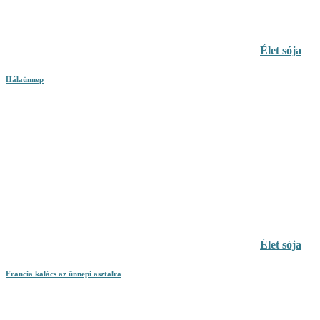
Élet sója
Hálaünnep
Élet sója
Francia kalács az ünnepi asztalra