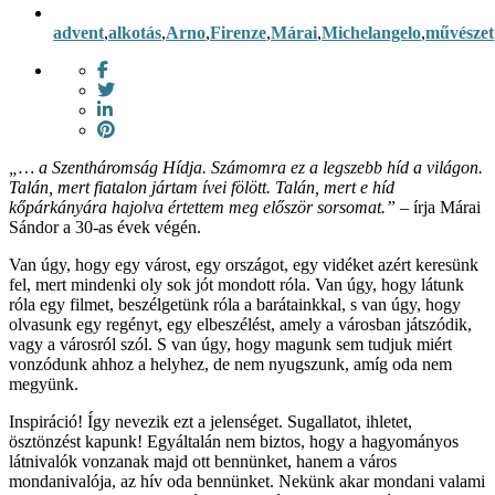
advent
,
alkotás
,
Arno
,
Firenze
,
Márai
,
Michelangelo
,
művészet
„… a Szentháromság Hídja. Számomra ez a legszebb híd a világon.
Talán, mert fiatalon jártam ívei fölött. Talán, mert e híd
kőpárkányára hajolva értettem meg először sorsomat.”
– írja Márai
Sándor a 30-as évek végén.
Van úgy, hogy egy várost, egy országot, egy vidéket azért keresünk
fel, mert mindenki oly sok jót mondott róla. Van úgy, hogy látunk
róla egy filmet, beszélgetünk róla a barátainkkal, s van úgy, hogy
olvasunk egy regényt, egy elbeszélést, amely a városban játszódik,
vagy a városról szól. S van úgy, hogy magunk sem tudjuk miért
vonzódunk ahhoz a helyhez, de nem nyugszunk, amíg oda nem
megyünk.
Inspiráció! Így nevezik ezt a jelenséget. Sugallatot, ihletet,
ösztönzést kapunk! Egyáltalán nem biztos, hogy a hagyományos
látnivalók vonzanak majd ott bennünket, hanem a város
mondanivalója, az hív oda bennünket. Nekünk akar mondani valami