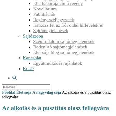
Ella háborúja című regény
Novellárium
Publikációk
Regény-széljegyzetek
Iratkozz fel az írói oldal hírlevelekre!
Sajtómegjelenések
Sajtószoba
Szépirodalom sajtómegjelenések
Bodeni-tó sajtómegjelenések
Élet sója blog sajtómegjelenések
Kapcsolat
Együttműködési ajánlatok
Kosár
Főoldal
Élet sója
A nagyvilág sója
Az alkotás és a pusztítás olasz
fellegvára
Az alkotás és a pusztítás olasz fellegvára