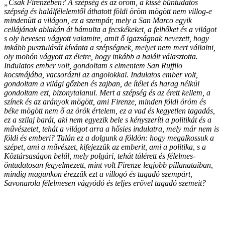
„Csak Firenzében? A szépség és az öröm, a kissé bűntudatos
szépség és halálfélelemtől áthatott földi öröm mögött nem villog-e
mindenütt a világon, ez a szempár, mely a San Marco egyik
cellájának ablakán át bámulta a fecskékeket, a felhőket és a világot
s oly hevesen vágyott valamire, amit ő igazságnak nevezett, hogy
inkább pusztulását kívánta a szépségnek, melyet nem mert vállalni,
oly mohón vágyott az életre, hogy inkább a halált választotta.
Indulatos ember volt, gondoltam s elmentem San Ruffilo
kocsmájába, vacsorázni az angolokkal. Indulatos ember volt,
gondoltam a világi gőzben és zajban, de ítélet és harag nélkül
gondoltam ezt, bizonytalanul. Mert a szépség és az érett kellem, a
színek és az arányok mögött, ami Firenze, minden földi öröm és
béke mögött nem ő az örök értelem, ez a vad és kegyetlen tagadás,
ez a szilaj barát, aki nem egyezik bele s kényszeríti a politikát és a
művészetet, tehát a világot arra a hősies indulatra, mely már nem is
földi és emberi? Talán ez a dolgunk a földön: hogy megalkossuk a
szépet, ami a művészet, kifejezzük az emberit, ami a politika, s a
Köztársaságon belül, mely polgári, tehát túlérett és félelmes-
öntudatosan fegyelmezett, mint volt Firenze legjobb pillanataiban,
mindig magunkon érezzük ezt a villogó és tagadó szempárt,
Savonarola félelmesen vágyódó és teljes erővel tagadó szemeit?