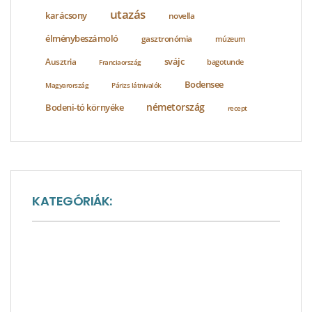
utazás
karácsony
novella
élménybeszámoló
gasztronómia
múzeum
svájc
Ausztria
bagotunde
Franciaország
Bodensee
Magyarország
Párizs látnivalók
németország
Bodeni-tó környéke
recept
KATEGÓRIÁK:
A nagyvilág sója
Ausztria látnivalók
Baden-Württemberg látnivalók
Bakancslisták
Bajorország látnivalók