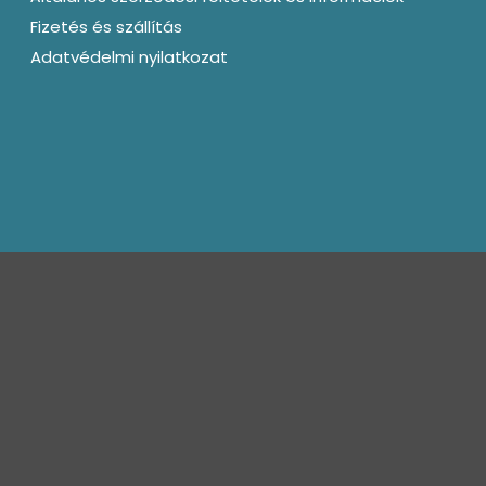
Fizetés és szállítás
Adatvédelmi nyilatkozat
kapcsolat@bagotunde.com