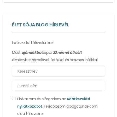
Itt biztosak Shakespeare személyében –
ÉLET SÓJA BLOG HÍRLEVÉL
Stratford-upon-Avon
Iratkozz fel hírlevelünkre!
Most
ajándékba
kapsz
33 német úti célt
élménybeszámolóval, fotókkal és hasznos infókkal.
Elolvastam és elfogadom az
Adatkezelési
nyilatkozatot
. Feliratkozom a bagotunde.com
Élmények, amelyektől Isztambul a nélkülözhetetlen
hagyma lett – 2. rész
oldal hírlevekre.