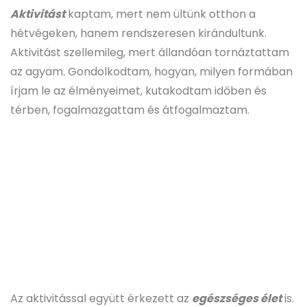
Aktivitást
kaptam, mert nem ültünk otthon a
hétvégeken, hanem rendszeresen kirándultunk.
Aktivitást szellemileg, mert állandóan tornáztattam
az agyam. Gondolkodtam, hogyan, milyen formában
írjam le az élményeimet, kutakodtam időben és
térben, fogalmazgattam és átfogalmaztam.
Az aktivitással együtt érkezett az
egészséges élet
is.