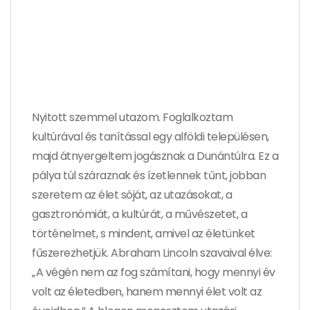
Nyitott szemmel utazom. Foglalkoztam
kultúrával és tanítással egy alföldi településen,
majd átnyergeltem jogásznak a Dunántúlra. Ez a
pálya túl száraznak és ízetlennek tűnt, jobban
szeretem az élet sóját, az utazásokat, a
gasztronómiát, a kultúrát, a művészetet, a
történelmet, s mindent, amivel az életünket
fűszerezhetjük. Abraham Lincoln szavaival élve:
„A végén nem az fog számítani, hogy mennyi év
volt az életedben, hanem mennyi élet volt az