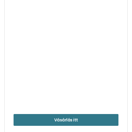
Skócia, a varázslat és valóság határán – 1. rész
Vásárlás itt