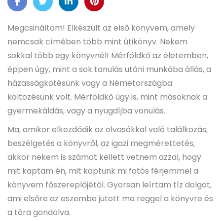
Megcsináltam! Elkészült az első könyvem, amely
nemcsak címében több mint útikönyv. Nekem
sokkal több egy könyvnél! Mérföldkő az életemben,
éppen úgy, mint a sok tanulás utáni munkába állás, a
házasságkötésünk vagy a Németországba
költözésünk volt. Mérföldkő úgy is, mint másoknak a
gyermekáldás, vagy a nyugdíjba vonulás.
Ma, amikor elkezdődik az olvasókkal való találkozás,
beszélgetés a könyvről, az igazi megmérettetés,
akkor nekem is számot kellett vetnem azzal, hogy
mit kaptam én, mit kaptunk mi fotós férjemmel a
könyvem főszereplőjétől. Gyorsan leírtam tíz dolgot,
ami elsőre az eszembe jutott ma reggel a könyvre és
a tóra gondolva.