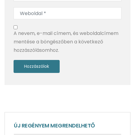
szörnyig – Skócia, 3. rész
A nevem, e-mail címem, és weboldalcímem
mentése a böngészőben a következő
hozzászólásomhoz.
BlendyGo 3 a hátizsákban: rejtett szépségek és
modern ízek a legendás Fekete-erdőben
ÚJ REGÉNYEM MEGRENDELHETŐ