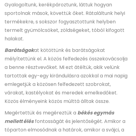
Gyalogoltunk, kerékpároztunk, láttuk hogyan
sportolnak mások, követtük őket. Rátaláltunk helyi
termékekre, s sokszor fogyasztottunk helyben
termelt gyümölcsöket, zöldségeket, tóból kifogott
halakat.
Barátságok
at kötöttünk és barátságokat
mélyítettünk el. A közös felfedezés összekovácsolja
a benne résztvevőket. Mi ezt átéltük, akik velünk
tartottak egy-egy kirándulásra azokkal a mai napig
emlegetjük a közösen felfedezett szobrokat,
várakat, kastélyokat és meredek emelkedőket.
Közös élményeink közös múlttá álltak össze.
Megértettük és megéreztük a
békés egymás
mellett élés
fontosságát és jelentőségét. Amikor a
tóparton elmosódnak a határok, amikor a svájci, a