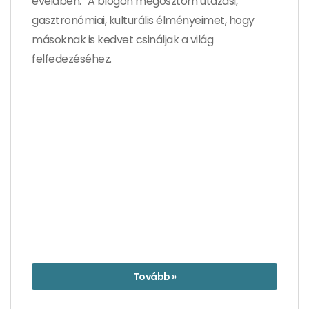
éveidben.” A blogon megosztom utazási,
gasztronómiai, kulturális élményeimet, hogy
másoknak is kedvet csináljak a világ
felfedezéséhez.
Tovább »