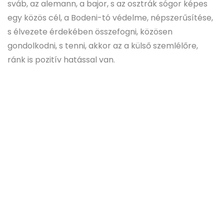
sváb, az alemann, a bajor, s az osztrák sógor képes
egy közös cél, a Bodeni-tó védelme, népszerűsítése,
s élvezete érdekében összefogni, közösen
gondolkodni, s tenni, akkor az a külső szemlélőre,
ránk is pozitív hatással van.