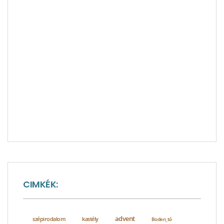
CIMKÉK:
advent
szépirodalom
kastély
Boden_tó