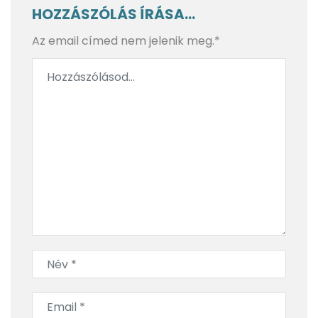
HOZZÁSZÓLÁS ÍRÁSA...
Az email címed nem jelenik meg.*
Hengerminta
A varázslat útján a golf őshazájától a Loch Ness-i