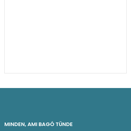
Európa látnivalók
Franciaország látnivalók
Gasztronómia
Interjúk, vendégírások
Látnivalók
Kelet-Németország látnivalók
Magyarország látnivalók
Norvégia látnivalók
Németország látnivalók
Olaszország látnivalók
Svájc látnivalók
Rajna-vidék és Mosel-völgy látnivalók
Vélemény
Észak-Németország látnivalók
MINDEN, AMI BAGÓ TÜNDE