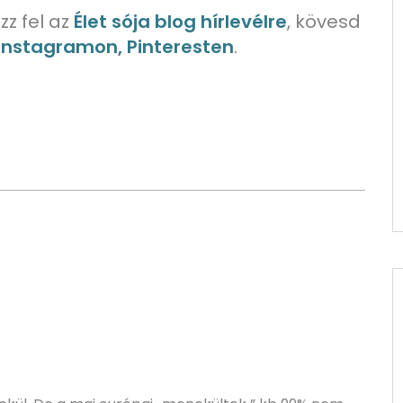
zz fel az
Élet sója blog hírlevélre
, kövesd
 Instagramon, Pinteresten
.
g, amit nem
Tíz dolog, amit a
meg a németektől
németektől tanultunk