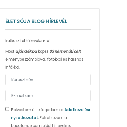
ÉLET SÓJA BLOG HÍRLEVÉL
Iratkozz fel hírlevelünkre!
Most
ajándékba
kapsz
33 német úti célt
élménybeszámolóval, fotókkal és hasznos
infókkal.
Elolvastam és elfogadom az
Adatkezelési
nyilatkozatot
. Feliratkozom a
bagotunde.com oldal hírlevekre.