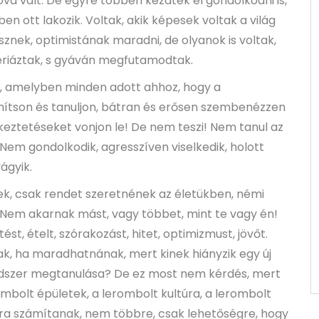
vá vált. De egyre többen kezdtek el gondolkodni is,
n ott lakozik. Voltak, akik képesek voltak a világ
sznek, optimistának maradni, de olyanok is voltak,
ztériáztak, s gyáván megfutamodtak.
ad, amelyben minden adott ahhoz, hogy a
nítson és tanuljon, bátran és erősen szembenézzen
tkeztetéseket vonjon le! De nem teszi! Nem tanul az
Nem gondolkodik, agresszíven viselkedik, holott
ágyik.
ek, csak rendet szeretnének az életükben, némi
 Nem akarnak mást, vagy többet, mint te vagy én!
st, ételt, szórakozást, hitet, optimizmust, jövőt.
 ha maradhatnának, mert kinek hiányzik egy új
rendszer megtanulása? De ez most nem kérdés, mert
bolt épületek, a lerombolt kultúra, a lerombolt
zóra számítanak, nem többre, csak lehetőségre, hogy