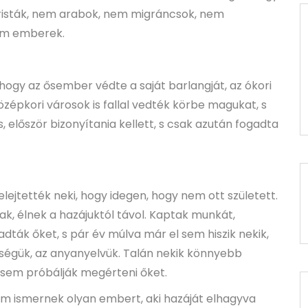
oristák, nem arabok, nem migráncsok, nem
nem emberek.
hogy az ősember védte a saját barlangját, az ókori
zépkori városok is fallal vedték körbe magukat, s
, először bizonyítania kellett, s csak azután fogadta
elejtették neki, hogy idegen, hogy nem ott született.
k, élnek a hazájuktól távol. Kaptak munkát,
adták őket, s pár év múlva már el sem hiszik nekik,
ségük, az anyanyelvük. Talán nekik könnyebb
sem próbálják megérteni őket.
 ismernek olyan embert, aki hazáját elhagyva