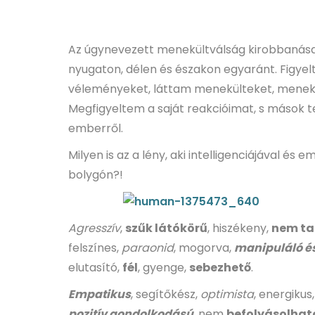
Az úgynevezett menekültválság kirobbanása
nyugaton, délen és északon egyaránt. Figye
véleményeket, láttam menekülteket, menekü
Megfigyeltem a saját reakcióimat, s mások 
emberről.
Milyen is az a lény, aki intelligenciájával és 
bolygón?!
Agresszív
,
szűk látókörű
, hiszékeny,
nem ta
felszínes,
paraonid
, mogorva,
manipuláló é
elutasító,
fél
, gyenge,
sebezhető
.
Empatikus
, segítőkész,
optimista
, energikus
pozitív gondolkodású
, nem
befolyásolhat