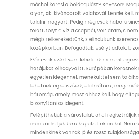
máshol keresi a boldogulást? Kevesen! Még a
olyan, aki kivándorolt valahová! Lennie kell
találni magyart. Pedig még csak háború sinc
fölött, folyt a víz a csapból, volt áram, s ne
mégis felkerekedtünk, s elindultunk szerencs
középkorban. Befogadtak, esélyt adtak, bizo
Már csak ezért sem lehetünk mi most agressz
hazájukat elhagyva itt, Európában keresnek
egyetlen idegennel, menekülttel sem találko
lehetnek agresszívek, elutasítóak, mogorvák
bátorság, amely most ahhoz kell, hogy elfog
bizonyítani az idegent.
Felépíthetjük a városfalat, ahol regisztráljuk
nem zárhatjuk be a kapukat ok nélkül. Nem 
mindenkinek vannak jó és rossz tulajdonságai.