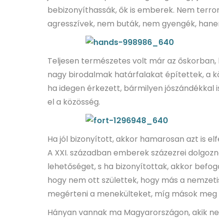
bebizonyíthassák, ők is emberek. Nem terr
agresszívek, nem buták, nem gyengék, ha
Teljesen természetes volt már az őskorban, 
nagy birodalmak határfalakat építettek, a kö
ha idegen érkezett, bármilyen jószándékkal is
el a közösség.
Ha jól bizonyított, akkor hamarosan azt is elf
A XXI. században emberek százezrei dolgozna
lehetőséget, s ha bizonyítottak, akkor befog
hogy nem ott születtek, hogy más a nemzeti
megérteni a menekülteket, míg mások meg 
Hányan vannak ma Magyarországon, akik nem