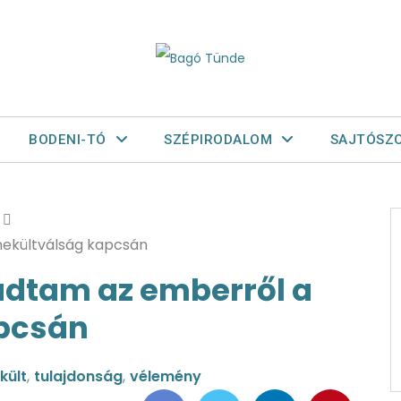
BODENI-TÓ
SZÉPIRODALOM
SAJTÓSZ
ekültválság kapcsán
dtam az emberről a
pcsán
kült
,
tulajdonság
,
vélemény