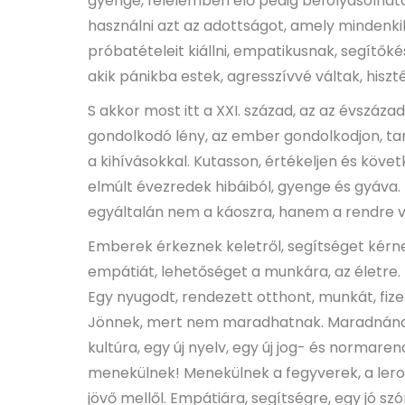
gyenge, félelemben élő pedig befolyásolható
használni azt az adottságot, amely mindenkibe
próbatételeit kiállni, empatikusnak, segítőké
akik pánikba estek, agresszívvé váltak, his
S akkor most itt a XXI. század, az az évszáz
gondolkodó lény, az ember gondolkodjon, ta
a kihívásokkal. Kutasson, értékeljen és köve
elmúlt évezredek hibáiból, gyenge és gyáva. 
egyáltalán nem a káoszra, hanem a rendre v
Emberek érkeznek keletről, segítséget kérn
empátiát, lehetőséget a munkára, az életre.
Egy nyugodt, rendezett otthont, munkát, fizeté
Jönnek, mert nem maradhatnak. Maradnának,
kultúra, egy új nyelv, egy új jog- és norma
menekülnek! Menekülnek a fegyverek, a lerom
jövő mellől. Empátiára, segítségre, egy jó s