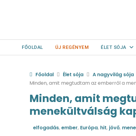
FŐOLDAL
ÚJ REGÉNYEM
ÉLET SÓJA
Főoldal
Élet sója
A nagyvilág sója
Minden, amit megtudtam az emberről a men
Minden, amit megtu
menekültválság ka
elfogadás
,
ember
,
Európa
,
hit
,
jövő
,
mene