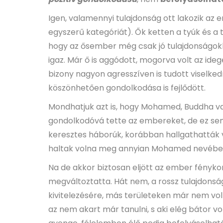
Igen, valamennyi tulajdonság ott lakozik az em
egyszerű kategóriát). Ők ketten a tyúk és a 
hogy az ősember még csak jó tulajdonságokka
igaz. Már ő is aggódott, mogorva volt az ideg
bizony nagyon agresszíven is tudott viselked
köszönhetően gondolkodása is fejlődött.
Mondhatjuk azt is, hogy Mohamed, Buddha vag
gondolkodóvá tette az embereket, de ez sem 
keresztes háborúk, korábban hallgathatták 
haltak volna meg annyian Mohamed nevébe
Na de akkor biztosan eljött az ember fénykor
megváltoztatta. Hát nem, a rossz tulajdonság
kivitelezésére, más területeken már nem volt
az nem akart már tanulni, s aki elég bátor vo