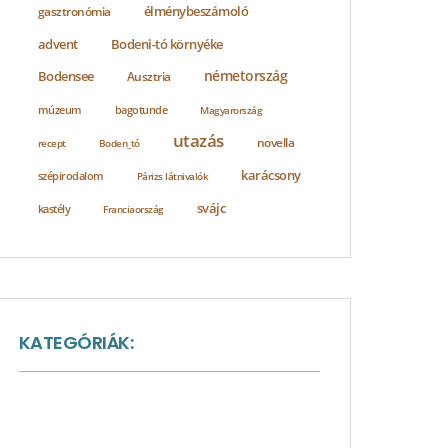
élménybeszámoló
gasztronómia
advent
Bodeni-tó környéke
németország
Bodensee
Ausztria
bagotunde
múzeum
Magyarország
utazás
novella
recept
Boden_tó
karácsony
szépirodalom
Párizs látnivalók
svájc
kastély
Franciaország
KATEGÓRIÁK:
A nagyvilág sója
Ausztria látnivalók
Baden-Württemberg látnivalók