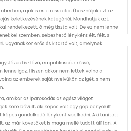
berben, a jók is és a rosszak is (használjuk ezt az
tojás keletkezésének kategóriái. Mondhatjuk azt,
l rendelkezett, ő még tiszta volt. De ez nem lenne
enekkel szemben, sebezhető lényként élt, félt, s
ni. Ugyanakkor erős és kitartó volt, amelynek
y Jézus tisztává, empatikussá, erőssé,
lenne igaz. Hiszen akkor nem lettek volna a
volna az emberek saját nyelvükön az igét, s nem
n.
a, amikor az iparosodás az egész világot
ok köre bővült, aki képes volt egy gép bonyolult
 képes gondolkodó lényként viselkedni. Aki tanított
lt, az már követőket is maga mellé tudott állítani. A