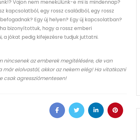
llunk!? Vajon nem menekülünk-e mi is mindennap?
z kapcsolatból, egy rossz családból, egy rossz
befogadnak? Egy új helyen? Egy új kapcsolatban?
ha bizonyítottuk, hogy a rossz emberi
, a jókat pedig kifejezésre tudjuk juttatni.
 nincsenek az emberek megítélésére, de van
már elolvastál, akkor az nekem elég! Ha vitatkozni
 de csak agressziómentesen!