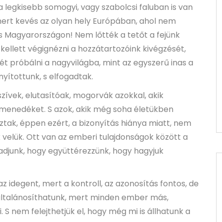
 legkisebb somogyi, vagy szabolcsi faluban is van
, mert kevés az olyan hely Európában, ahol nem
s Magyarországon! Nem lőtték a tetőt a fejünk
m kellett végignézni a hozzátartozóink kivégzését,
ét próbálni a nagyvilágba, mint az egyszerű inas a
nyítottunk, s elfogadtak.
ívek, elutasítóak, mogorvák azokkal, akik
 menedéket. S azok, akik még soha életükben
ztak, éppen ezért, a bizonyítás hiánya miatt, nem
 velük. Ott van az emberi tulajdonságok között a
adjunk, hogy együttérezzünk, hogy hagyjuk
 az idegent, mert a kontroll, az azonosítás fontos, de
általánosíthatunk, mert minden ember más,
 S nem felejthetjük el, hogy még mi is állhatunk a