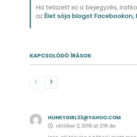
Ha tetszett ez a bejegyzés, iratko
az
Élet sója blogot Facebookon,
KAPCSOLÓDÓ ÍRÁSOK
Kulináris tanácsadó a
Nyolc dolo
tudatos utazásodhoz
tanulunk 
HUNKYGIRL33@YAHOO.COM
október 2, 2016 at 2:18 de.