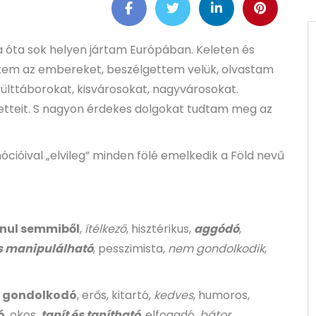
 óta sok helyen jártam Európában. Keleten és
ltem az embereket, beszélgettem velük, olvastam
lttáborokat, kisvárosokat, nagyvárosokat.
tetteit. S nagyon érdekes dolgokat tudtam meg az
emócióival „elvileg” minden fölé emelkedik a Föld nevű
nul semmiből
,
ítélkező
, hisztérikus,
aggódó
,
s manipulálható
, pesszimista,
nem gondolkodik
,
,
gondolkodó
, erős, kitartó,
kedves
, humoros,
ó
, okos,
tanít és tanítható
, elfogadó,
bátor
.