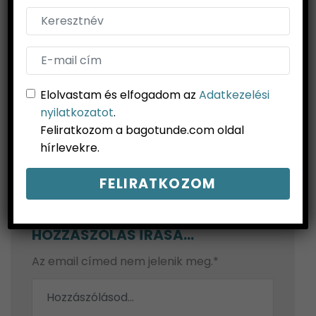
Három kihagyhatatlan kisváros Németország
közepén
Elolvastam és elfogadom az
Adatkezelési
nyilatkozatot
.
Feliratkozom a bagotunde.com oldal
hírlevekre.
HOZZÁSZÓLÁS ÍRÁSA...
Az email címed nem jelenik meg.*