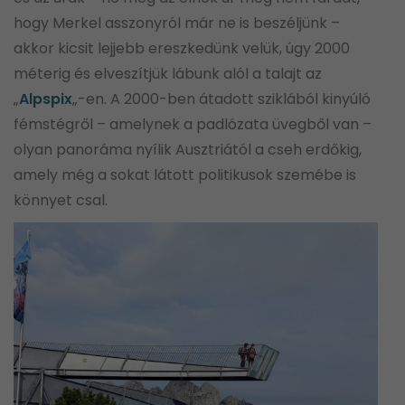
hogy Merkel asszonyról már ne is beszéljünk –
akkor kicsit lejjebb ereszkedünk velük, úgy 2000
méterig és elveszítjük lábunk alól a talajt az
„
Alpspix
„-en. A 2000-ben átadott sziklából kinyúló
fémstégről – amelynek a padlózata üvegből van –
olyan panoráma nyílik Ausztriától a cseh erdőkig,
amely még a sokat látott politikusok szemébe is
könnyet csal.