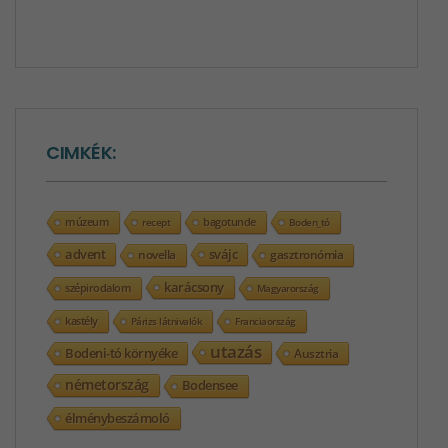
CIMKÉK:
bagotunde
múzeum
recept
Boden_tó
advent
svájc
novella
gasztronómia
karácsony
szépirodalom
Magyarország
kastély
Párizs látnivalók
Franciaország
utazás
Bodeni-tó környéke
Ausztria
németország
Bodensee
élménybeszámoló