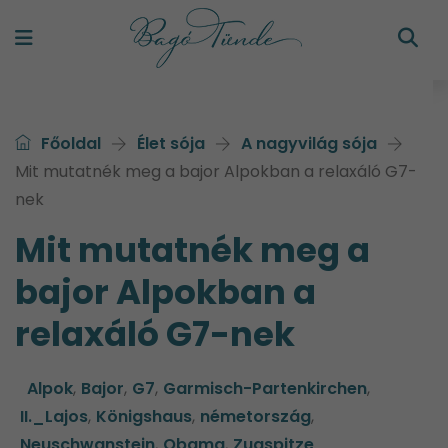
Főoldal
Élet sója
A nagyvilág sója
Mit mutatnék meg a bajor Alpokban a relaxáló G7-
nek
Mit mutatnék meg a
bajor Alpokban a
relaxáló G7-nek
Alpok
,
Bajor
,
G7
,
Garmisch-Partenkirchen
,
II._Lajos
,
Königshaus
,
németország
,
Neuschwanstein
,
Obama
,
Zugspitze