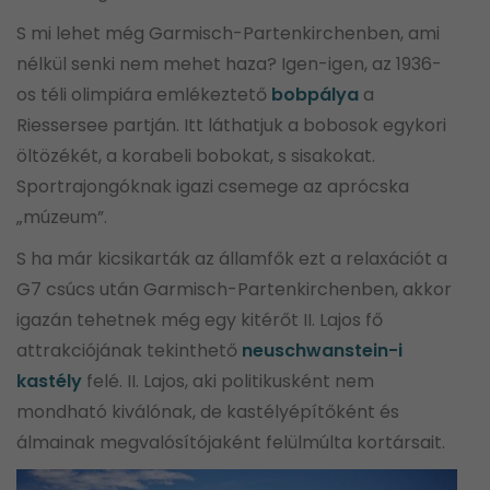
S mi lehet még Garmisch-Partenkirchenben, ami
nélkül senki nem mehet haza? Igen-igen, az 1936-
os téli olimpiára emlékeztető
bobpálya
a
Riessersee partján. Itt láthatjuk a bobosok egykori
öltözékét, a korabeli bobokat, s sisakokat.
Sportrajongóknak igazi csemege az aprócska
„múzeum”.
S ha már kicsikarták az államfők ezt a relaxációt a
G7 csúcs után Garmisch-Partenkirchenben, akkor
igazán tehetnek még egy kitérőt II. Lajos fő
attrakciójának tekinthető
neuschwanstein-i
kastély
felé. II. Lajos, aki politikusként nem
mondható kiválónak, de kastélyépítőként és
álmainak megvalósítójaként felülmúlta kortársait.