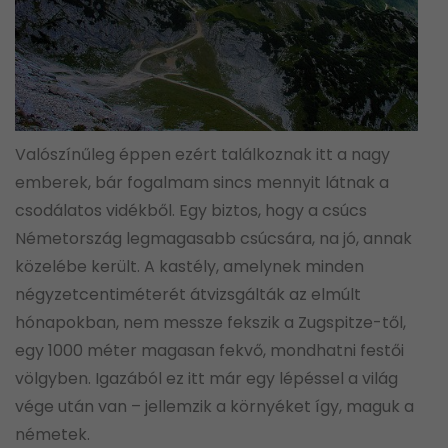
Valószínűleg éppen ezért találkoznak itt a nagy
emberek, bár fogalmam sincs mennyit látnak a
csodálatos vidékből. Egy biztos, hogy a csúcs
Németország legmagasabb csúcsára, na jó, annak
közelébe került. A kastély, amelynek minden
négyzetcentiméterét átvizsgálták az elmúlt
hónapokban, nem messze fekszik a Zugspitze-től,
egy 1000 méter magasan fekvő, mondhatni festői
völgyben. Igazából ez itt már egy lépéssel a világ
vége után van – jellemzik a környéket így, maguk a
németek.