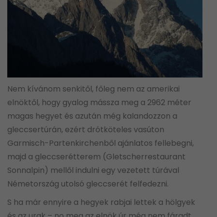
Nem kívánom senkitől, főleg nem az amerikai
elnöktől, hogy gyalog mássza meg a 2962 méter
magas hegyet és azután még kalandozzon a
gleccsertúrán, ezért drótköteles vasúton
Garmisch-Partenkirchenből ajánlatos fellebegni,
majd a gleccserétterem (Gletscherrestaurant
Sonnalpin) mellől indulni egy vezetett túrával
Németország utolsó gleccserét felfedezni.
S ha már ennyire a hegyek rabjai lettek a hölgyek
és az urak – no meg az elnök úr még nem fáradt,