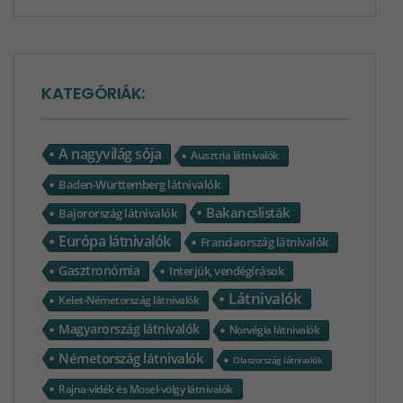
KATEGÓRIÁK:
A nagyvilág sója
Ausztria látnivalók
Baden-Württemberg látnivalók
Bakancslisták
Bajorország látnivalók
Európa látnivalók
Franciaország látnivalók
Gasztronómia
Interjúk, vendégírások
Látnivalók
Kelet-Németország látnivalók
Magyarország látnivalók
Norvégia látnivalók
Németország látnivalók
Olaszország látnivalók
Rajna-vidék és Mosel-völgy látnivalók
Vélemény
Svájc látnivalók
Észak-Németország látnivalók