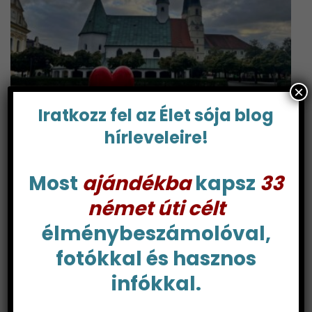
×
Iratkozz fel az Élet sója blog
hírleveleire!
Altötting, a bajor zarándokhely, nem csak
zarándokoknak
Most
ajándékba
kapsz
33
német úti célt
élménybeszámolóval,
fotókkal és hasznos
infókkal.