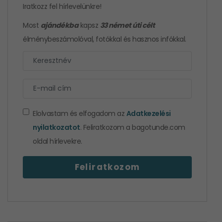
Iratkozz fel hírlevelünkre!
Most
ajándékba
kapsz
33 német úti célt
élménybeszámolóval, fotókkal és hasznos infókkal.
Elolvastam és elfogadom az
Adatkezelési
nyilatkozatot
. Feliratkozom a bagotunde.com
oldal hírlevekre.