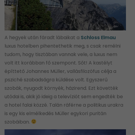
A hegyek után fáradt lábaikat a
Schloss Elmau
luxus hotelben pihentethetik meg, s csak remélni
tudom, hogy tisztában vannak vele, a luxus nem
volt itt korábban fő szempont. Sőt! A kastélyt
építtető Johannes Müller, vallásfilozófus célja a
psziché szabadságra küldése volt. Egyszerű
szobák, nyugodt környék, házirend. Ezt követték
utódai is, akik jó ideig a televíziót sem engedték be
a hotel falai közzé. Talán ráférne a politikus urakra
is egy kis elmélkedés Müller egykori puritán
szobáiban.