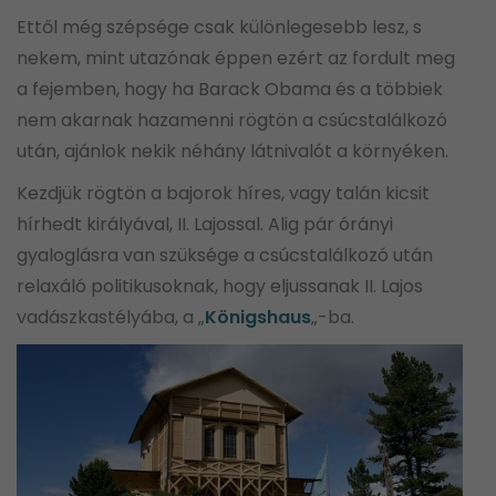
Ettől még szépsége csak különlegesebb lesz, s
nekem, mint utazónak éppen ezért az fordult meg
a fejemben, hogy ha Barack Obama és a többiek
nem akarnak hazamenni rögtön a csúcstalálkozó
után, ajánlok nekik néhány látnivalót a környéken.
Kezdjük rögtön a bajorok híres, vagy talán kicsit
hírhedt királyával, II. Lajossal. Alig pár órányi
gyaloglásra van szüksége a csúcstalálkozó után
relaxáló politikusoknak, hogy eljussanak II. Lajos
vadászkastélyába, a „
Königshaus
„-ba.