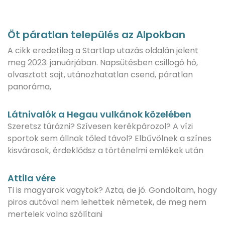
Öt páratlan település az Alpokban
A cikk eredetileg a Startlap utazás oldalán jelent
meg 2023. januárjában. Napsütésben csillogó hó,
olvasztott sajt, utánozhatatlan csend, páratlan
panoráma,
Látnivalók a Hegau vulkánok közelében
Szeretsz túrázni? Szívesen kerékpározol? A vízi
sportok sem állnak tőled távol? Elbűvölnek a színes
kisvárosok, érdeklődsz a történelmi emlékek után
Attila vére
Ti is magyarok vagytok? Azta, de jó. Gondoltam, hogy
piros autóval nem lehettek németek, de meg nem
mertelek volna szólítani