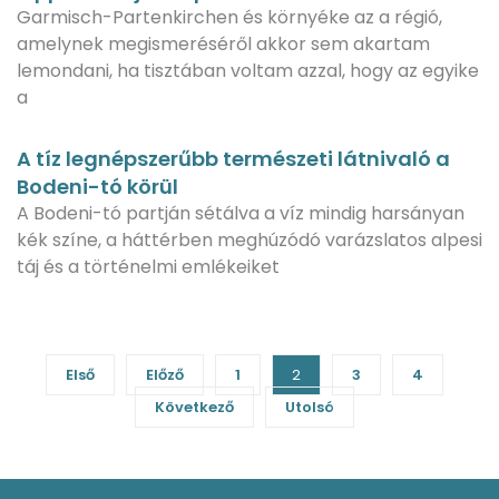
Garmisch-Partenkirchen és környéke az a régió,
amelynek megismeréséről akkor sem akartam
lemondani, ha tisztában voltam azzal, hogy az egyike
a
A tíz legnépszerűbb természeti látnivaló a
Bodeni-tó körül
A Bodeni-tó partján sétálva a víz mindig harsányan
kék színe, a háttérben meghúzódó varázslatos alpesi
táj és a történelmi emlékeiket
Első
Előző
1
2
3
4
Következő
Utolsó