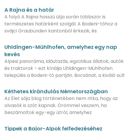
A Rajna és a határ
A folyó A Rajna hosszú útja során többször is
természetes határként szolgál. A Bodeni-tóhoz a
svájci Graubünden kantonból érkezik, és
Uhldingen-Mühlhofen, amelyhez egy nap
kevés
Alpesi panoráma, időutazás, egzotikus állatok, autók
és traktorok – ezt kínálja Uhldingen-Mühlhofen
település a Bodeni-tó partján. Bocsánat, a kiváló sült
Kéthetes kirándulás Németországban
Az Élet sója blog történetében nem ritka, hogy az
olvasók is szót kapnak. Örömmel veszem, ha
beszámoltok egy-egy útról, amelyhez
Tippek a Bajor-Alpok felfedezéséhez