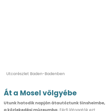
Utcarészlet Baden-Badenben
Át a Mosel völgyébe
Utunk hatodik napján átautóztunk Sinsheimbe,
a közlekedési múzeumba.
Férfi látogatók ezt