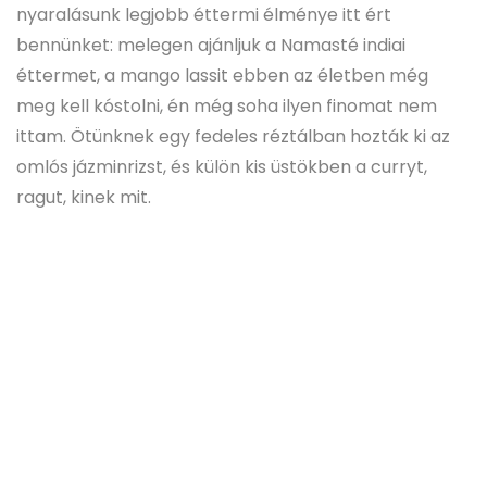
nyaralásunk legjobb éttermi élménye itt ért
bennünket: melegen ajánljuk a Namasté indiai
éttermet, a mango lassit ebben az életben még
meg kell kóstolni, én még soha ilyen finomat nem
ittam. Ötünknek egy fedeles réztálban hozták ki az
omlós jázminrizst, és külön kis üstökben a curryt,
ragut, kinek mit.