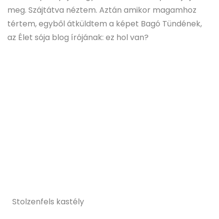
meg. Szájtátva néztem. Aztán amikor magamhoz
tértem, egyből átküldtem a képet Bagó Tündének,
az Élet sója blog írójának: ez hol van?
Stolzenfels kastély