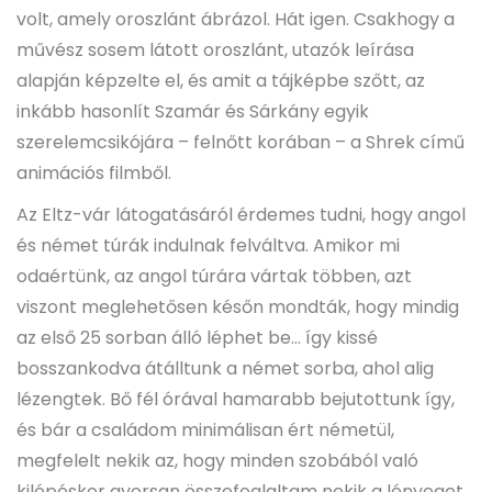
volt, amely oroszlánt ábrázol. Hát igen. Csakhogy a
művész sosem látott oroszlánt, utazók leírása
alapján képzelte el, és amit a tájképbe szőtt, az
inkább hasonlít Szamár és Sárkány egyik
szerelemcsikójára – felnőtt korában – a Shrek című
animációs filmből.
Az Eltz-vár látogatásáról érdemes tudni, hogy angol
és német túrák indulnak felváltva. Amikor mi
odaértünk, az angol túrára vártak többen, azt
viszont meglehetősen későn mondták, hogy mindig
az első 25 sorban álló léphet be… így kissé
bosszankodva átálltunk a német sorba, ahol alig
lézengtek. Bő fél órával hamarabb bejutottunk így,
és bár a családom minimálisan ért németül,
megfelelt nekik az, hogy minden szobából való
kilépéskor gyorsan összefoglaltam nekik a lényeget.