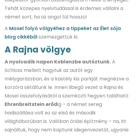
Tehát közepes nyelvtudással is érdemes vállalni a
német sort, ha az angol túl hosszú!
A
Mosel folyó völgyéhez a tippeket az Élet sója
blog cikkéből
szemezgettük ki.
A Rajna völgye
A nyolcadik napon Koblenzbe autóztunk.
A
Schloss mellett hagytuk az autót egy
mélygarázsban, és a kastély kis parkját megnézve a
korzóra sétáltunk le. Innen libegő vezet a Rajna és
Mosel összefolyásától a szemközti hegyen található
Ehrenbreitstein erőd
ig – a német sereg
hadiszállása volt ez az első és második
világháborúban is. Valóban óriási építmény – na, itt
sajnáltuk, hogy nem kaptunk idegenvezetőt, ugyanis