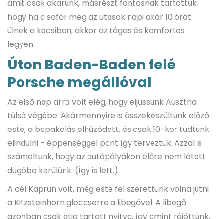
amit csak akarunk, másrészt fontosnak tartottuk,
hogy ha a sofőr meg az utasok napi akár 10 órát
ülnek a kocsiban, akkor az tágas és komfortos
legyen.
Úton Baden-Baden felé
Porsche megállóval
Az első nap arra volt elég, hogy eljussunk Ausztria
túlsó végébe. Akármennyire is összekészültünk előző
este, a bepakolás elhúzódott, és csak 10-kor tudtunk
elindulni – éppenséggel pont így terveztük. Azzal is
számoltunk, hogy az autópályákon előre nem látott
dugóba kerülünk. (Így is lett.)
A cél Kaprun volt, még este fel szerettünk volna jutni
a Kitzsteinhorn gleccserre a libegővel. A libegő
azonban csak ötig tartott nyitva, így amint rájöttünk,