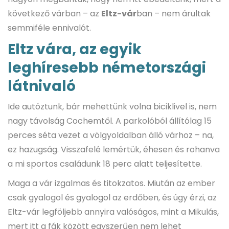
következő várban – az
Eltz-vár
ban – nem árultak
semmiféle ennivalót.
Eltz vára, az egyik
leghíresebb németországi
látnivaló
Ide autóztunk, bár mehettünk volna biciklivel is, nem
nagy távolság Cochemtől. A parkolóból állítólag 15
perces séta vezet a völgyoldalban álló várhoz – na,
ez hazugság. Visszafelé lemértük, éhesen és rohanva
a mi sportos családunk 18 perc alatt teljesítette.
Maga a vár izgalmas és titokzatos. Miután az ember
csak gyalogol és gyalogol az erdőben, és úgy érzi, az
Eltz-vár legföljebb annyira valóságos, mint a Mikulás,
mert itt a fák között egyszerűen nem lehet