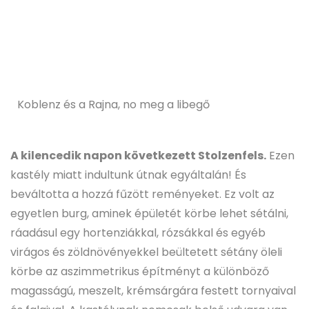
Koblenz és a Rajna, no meg a libegő
A kilencedik napon következett Stolzenfels.
Ezen
kastély miatt indultunk útnak egyáltalán! És
beváltotta a hozzá fűzött reményeket. Ez volt az
egyetlen burg, aminek épületét körbe lehet sétálni,
ráadásul egy hortenziákkal, rózsákkal és egyéb
virágos és zöldnövényekkel beültetett sétány öleli
körbe az aszimmetrikus építményt a különböző
magasságú, meszelt, krémsárgára festett tornyaival