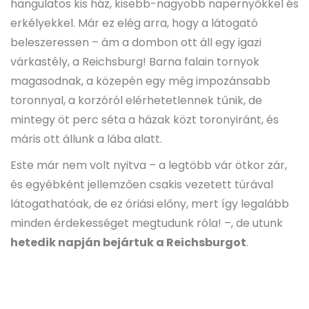
hangulatos kis ház, kisebb-nagyobb napernyőkkel és
erkélyekkel. Már ez elég arra, hogy a látogató
beleszeressen – ám a dombon ott áll egy igazi
várkastély, a Reichsburg! Barna falain tornyok
magasodnak, a közepén egy még impozánsabb
toronnyal, a korzóról elérhetetlennek tűnik, de
mintegy öt perc séta a házak közt toronyiránt, és
máris ott állunk a lába alatt.
Este már nem volt nyitva – a legtöbb vár ötkor zár,
és egyébként jellemzően csakis vezetett túrával
látogathatóak, de ez óriási előny, mert így legalább
minden érdekességet megtudunk róla! –, de utunk
hetedik napján bejártuk a Reichsburgot
.