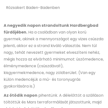
Rózsakert Baden-Badenben
A negyedik napon strandoltunk Hardbergbad
fürdőjében.
Ha a családban van olyan korú
gyermek, akinek a mennyországot egy vizes csúszda
jelenti, akkor ez a strand kiváló választás. Nem túl
nagy, tehát nevezett gyermeket elveszíteni nehéz,
mégis hozza az elvárható minimumot: úszómedence,
élménymedence (csúszdával!),
kisgyermekmedence, nagy zöldterület. (Van egy
külön medencéjük a mű- és toronyugrás
gyakorlására is.)
Az ötödik napon
pihentünk. A délelőttöt a szálláson
töltöttük és Mars terraformálását játszottunk, majd