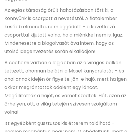
Az egész társaság őrült hahotázásban tört ki, a
könnyünk is csorgott a nevetéstől. A fiatalember
később elmondta, nem aggódott – a következő
csoporttal kijutott volna, ha a miénkkel nem is. Igaz.
Mindenesetre a blogolvasót óva intem, hogy az
utolsó idegenvezetés során elkallódjon!
A cochemi várban a legjobban az a virágos balkon
tetszett, ahonnan belátni a Mosel kanyarulatát – és
ahol annak idején őr figyelte, jön-e hajó, mert ha igen,
akkor megrántottak odalent egy láncot.
Megállították a hajót, és vámot szedtek. Hát, azon az
őrhelyen, ott, a világ tetején szívesen szolgáltam
volna!
Itt egyébként gusztusos kis étterem található –
nagyon megbántuk, hogy nem itt ebédeltünk, mert a