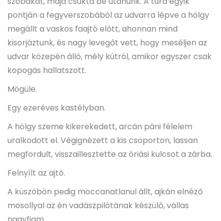
szobákat, majd csukta be utánunk. A túra egyik
pontján a fegyverszobából az udvarra lépve a hölgy
megállt a vaskos faajtó előtt, ahonnan mind
kisorjáztunk, és nagy levegőt vett, hogy meséljen az
udvar közepén álló, mély kútról, amikor egyszer csak
kopogás hallatszott.
Mögüle.
Egy ezeréves kastélyban.
A hölgy szeme kikerekedett, arcán páni félelem
uralkodott el. Végignézett a kis csoporton, lassan
megfordult, visszaillesztette az óriási kulcsot a zárba.
Felnyílt az ajtó.
A küszöbön pedig moccanatlanul állt, ajkán elnéző
mosollyal az én vadászpilótának készülő, vállas
nagyfiam.