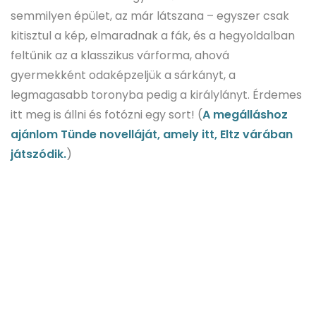
semmilyen épület, az már látszana – egyszer csak
kitisztul a kép, elmaradnak a fák, és a hegyoldalban
feltűnik az a klasszikus várforma, ahová
gyermekként odaképzeljük a sárkányt, a
legmagasabb toronyba pedig a királylányt. Érdemes
itt meg is állni és fotózni egy sort! (
A megálláshoz
ajánlom Tünde novelláját, amely itt, Eltz várában
játszódik.
)