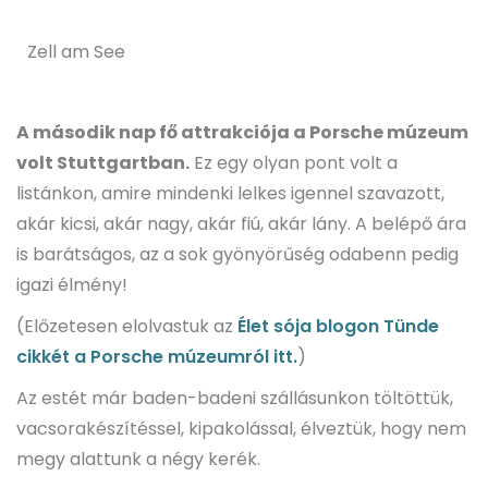
Zell am See
A második nap fő attrakciója a Porsche múzeum
volt Stuttgartban.
Ez egy olyan pont volt a
listánkon, amire mindenki lelkes igennel szavazott,
akár kicsi, akár nagy, akár fiú, akár lány. A belépő ára
is barátságos, az a sok gyönyörűség odabenn pedig
igazi élmény!
(Előzetesen elolvastuk az
Élet sója blogon Tünde
cikkét a Porsche múzeumról itt.
)
Az estét már baden-badeni szállásunkon töltöttük,
vacsorakészítéssel, kipakolással, élveztük, hogy nem
megy alattunk a négy kerék.