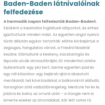
Baden-Baden látnivalóinak
felfedezése
A harmadik napon felfedeztük Baden-Badent.
Elsőként a kaszinóba foglaltunk időpontot, és ehhez
igazítottunk minden mást. Az egyetlen angol nyelvű
túrát délután egykor tartották: előtte körbejártuk a
zegzugos, hangulatos várost, a Friedrichbadnál
kezdve. Elámultunk a keskeny, kacskaringós és
lépcsős utcák atmoszféráján, itt mindenhol zöldre
bukkantunk: egy pici kert, benne egyetlen pad és
egy női kőszobor; egy bejárati ajtóra akasztott
merőkanál, teli kövirózsákkal; a balkonokról aláhulló,
harsogóan zöld vadszőlőrengeteg. Mentünk fel és le,
jobbra és balra, az orrunk után – a Google nem is
ismerte ezeket az útvonalakat, kár lett volna rá