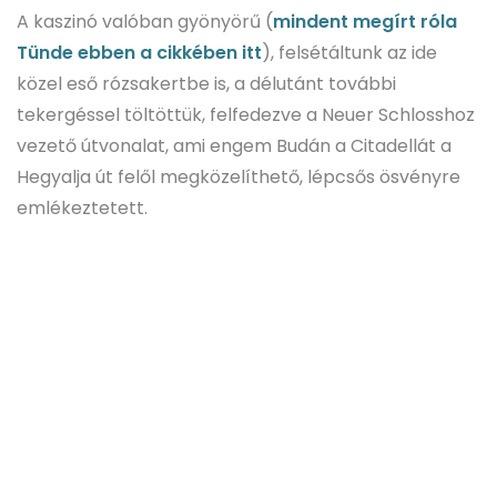
A kaszinó valóban gyönyörű (
mindent megírt róla
Tünde ebben a cikkében itt
), felsétáltunk az ide
közel eső rózsakertbe is, a délutánt további
tekergéssel töltöttük, felfedezve a Neuer Schlosshoz
vezető útvonalat, ami engem Budán a Citadellát a
Hegyalja út felől megközelíthető, lépcsős ösvényre
emlékeztetett.