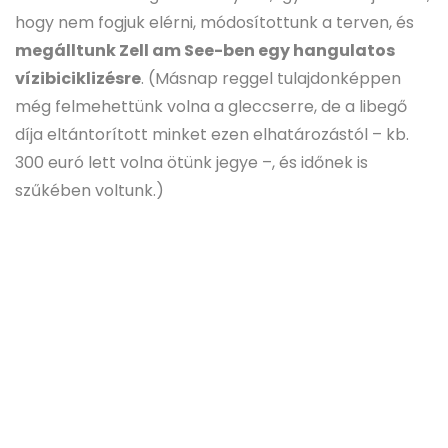
hogy nem fogjuk elérni, módosítottunk a terven, és
megálltunk Zell am See-ben egy hangulatos
vízibiciklizésre
. (Másnap reggel tulajdonképpen
még felmehettünk volna a gleccserre, de a libegő
díja eltántorított minket ezen elhatározástól – kb.
300 euró lett volna ötünk jegye –, és időnek is
szűkében voltunk.)