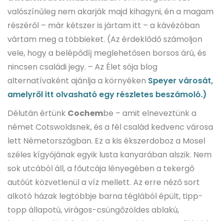
valószínűleg nem akarják majd kihagyni, én a magam
részéről – már kétszer is jártam itt – a kávézóban
vártam meg a többieket. (Az érdeklődő számoljon
vele, hogy a belépődíj meglehetősen borsos árú, és
nincsen családi jegy. – Az Élet sója blog
alternatívaként ajánlja a környéken
Speyer városát,
amelyről itt olvasható egy részletes beszámoló.)
Délután értünk
Cochem
be – amit elneveztünk a
német Cotswoldsnek, és a fél család kedvenc városa
lett Németországban. Ez a kis ékszerdoboz a Mosel
széles kígyójának egyik lusta kanyarában alszik. Nem
sok utcából áll, a főutcája lényegében a tekergő
autóút közvetlenül a víz mellett. Az erre néző sort
alkotó házak legtöbbje barna téglából épült, tipp-
topp állapotú, virágos-csüngőzöldes ablakú,