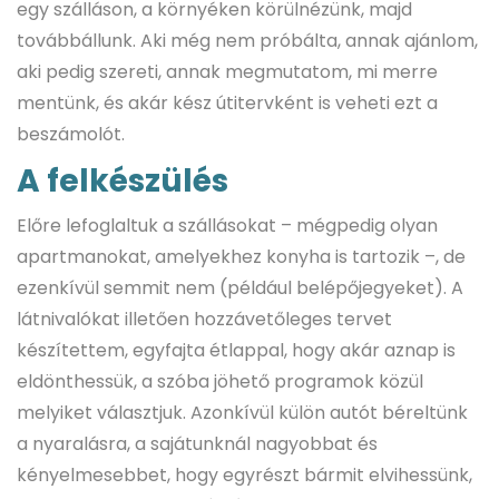
egy szálláson, a környéken körülnézünk, majd
továbbállunk. Aki még nem próbálta, annak ajánlom,
aki pedig szereti, annak megmutatom, mi merre
mentünk, és akár kész útitervként is veheti ezt a
beszámolót.
A felkészülés
Előre lefoglaltuk a szállásokat – mégpedig olyan
apartmanokat, amelyekhez konyha is tartozik –, de
ezenkívül semmit nem (például belépőjegyeket). A
látnivalókat illetően hozzávetőleges tervet
készítettem, egyfajta étlappal, hogy akár aznap is
eldönthessük, a szóba jöhető programok közül
melyiket választjuk. Azonkívül külön autót béreltünk
a nyaralásra, a sajátunknál nagyobbat és
kényelmesebbet, hogy egyrészt bármit elvihessünk,