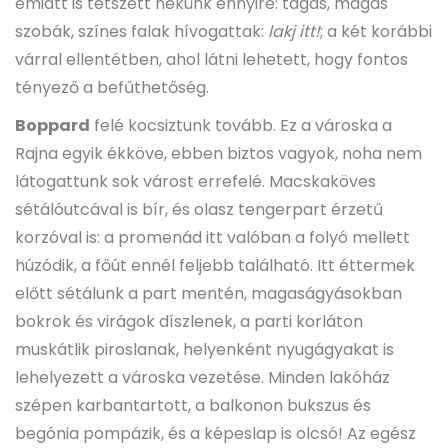
emiatt is tetszett nekünk ennyire: tágas, magas
szobák, színes falak hívogattak:
lakj itt!
; a két korábbi
várral ellentétben, ahol látni lehetett, hogy fontos
tényező a befűthetőség.
Boppard
felé kocsiztunk tovább. Ez a városka a
Rajna egyik ékköve, ebben biztos vagyok, noha nem
látogattunk sok várost errefelé. Macskaköves
sétálóutcával is bír, és olasz tengerpart érzetű
korzóval is: a promenád itt valóban a folyó mellett
húzódik, a főút ennél feljebb található. Itt éttermek
előtt sétálunk a part mentén, magaságyásokban
bokrok és virágok díszlenek, a parti korláton
muskátlik piroslanak, helyenként nyugágyakat is
lehelyezett a városka vezetése. Minden lakóház
szépen karbantartott, a balkonon bukszus és
begónia pompázik, és a képeslap is olcsó! Az egész