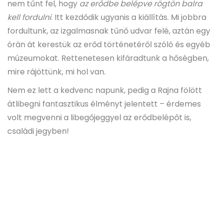
nem tűnt fel, hogy
az erődbe belépve rögtön balra
kell fordulni
. Itt kezdődik ugyanis a kiállítás. Mi jobbra
fordultunk, az izgalmasnak tűnő udvar felé, aztán egy
órán át kerestük az erőd történetéről szóló és egyéb
múzeumokat. Rettenetesen kifáradtunk a hőségben,
mire rájöttünk, mi hol van.
Nem ez lett a kedvenc napunk, pedig a Rajna fölött
átlibegni fantasztikus élményt jelentett – érdemes
volt megvenni a libegőjeggyel az erődbelépőt is,
családi jegyben!