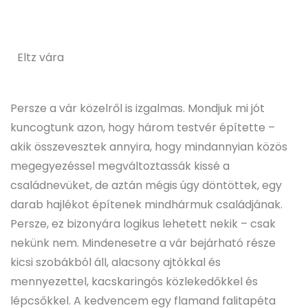
Eltz vára
Persze a vár közelről is izgalmas. Mondjuk mi jót
kuncogtunk azon, hogy három testvér építette –
akik összevesztek annyira, hogy mindannyian közös
megegyezéssel megváltoztassák kissé a
családnevüket, de aztán mégis úgy döntöttek, egy
darab hajlékot építenek mindhármuk családjának.
Persze, ez bizonyára logikus lehetett nekik – csak
nekünk nem. Mindenesetre a vár bejárható része
kicsi szobákból áll, alacsony ajtókkal és
mennyezettel, kacskaringós közlekedőkkel és
lépcsőkkel. A kedvencem egy flamand falitapéta