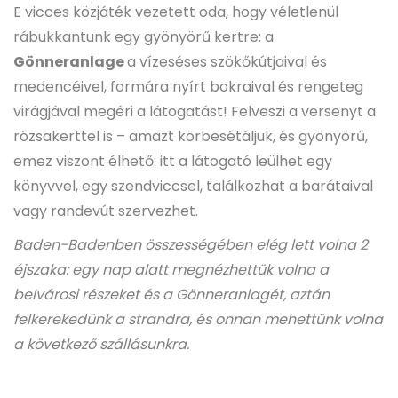
E vicces közjáték vezetett oda, hogy véletlenül
rábukkantunk egy gyönyörű kertre: a
Gönneranlage
a vízeséses szökőkútjaival és
medencéivel, formára nyírt bokraival és rengeteg
virágjával megéri a látogatást! Felveszi a versenyt a
rózsakerttel is – amazt körbesétáljuk, és gyönyörű,
emez viszont élhető: itt a látogató leülhet egy
könyvvel, egy szendviccsel, találkozhat a barátaival
vagy randevút szervezhet.
Baden-Badenben összességében elég lett volna 2
éjszaka: egy nap alatt megnézhettük volna a
belvárosi részeket és a Gönneranlagét, aztán
felkerekedünk a strandra, és onnan mehettünk volna
a következő szállásunkra.