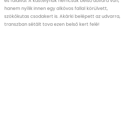
és falaival. A kastélynak nemcsak belső udvara van,
hanem nyílik innen egy alkóvos fallal körülvett,
szökőkutas csodakert is. Akárki belépett az udvarra,
transzban sétált tova ezen belső kert felé!