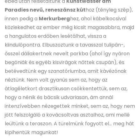
ebéd után felsétáltunk a
Kunstwasser am
Paradies nevű, reneszánsz kút
hoz (tényleg szép),
innen pedig a
Merkurberg
hez, ahol kábelkocsival
közlekedhet az ember még kicsit magasabbra, majd
a hangulatos erdőben lesétálhat, vissza a
kiindulópontra. Elbuszoztunk a tavasszal tulipán-,
ősszel dáliakertnek nevelt parkba (ahol így nyáron
begóniák és egyéb kisvirágok nőttek csupán), és
betévedtünk egy szanatóriumba, amit kávézónak
néztünk. Nem volt gyanús sem az, hogy az
átlagéletkort drasztikusan csökkentettük, sem az,
hogy a nénik és bácsik udvariasan, ám annál
intenzívebben nézegettek minket, sem az, hogy nem
jött felszolgáló a kovácsoltvas asztalhoz, ami mellé
leültünk a teraszon. A türelmünk fogyott el… meg hát
kipihentük magunkat!