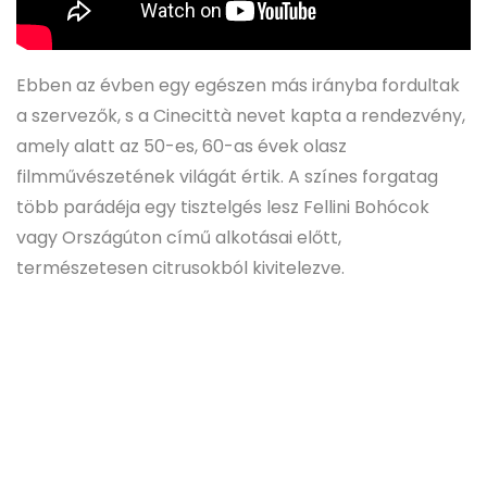
Ebben az évben egy egészen más irányba fordultak
a szervezők, s a Cinecittà nevet kapta a rendezvény,
amely alatt az 50-es, 60-as évek olasz
filmművészetének világát értik. A színes forgatag
több parádéja egy tisztelgés lesz Fellini Bohócok
vagy Országúton című alkotásai előtt,
természetesen citrusokból kivitelezve.