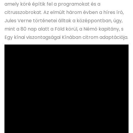
amely köré építik fel a programokat és a
citrusszobrokat. Az elmúlt három évben a híres író,
Jules Verne történetei álltak a középpontban, úgy,
mint a 80 nap alatt a Föld körül, a Némó kapitány, s
Egy kínai viszontagságai Kínában citrom adaptációja.