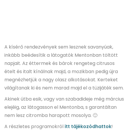
A kísérő rendezvények sem lesznek savanyúak,
inkább beédesítik a látogatók Mentonban töltött
napjait. Az éttermek és bárok rengeteg citrusos
ételt és italt kínálnak majd, a mozikban pedig újra
megnézhetjük a nagy olasz alkotásokat. Kerteket
világítanak ki és nem marad majd el a tüzijáték sem.
Akinek útba esik, vagy van szabadideje még március
elejéig, az látogasson el Mentonba, s garantáltan
nem lesz citromba harapott mosolya. 🙂
A részletes programokról
itt tájékozódhattok
!