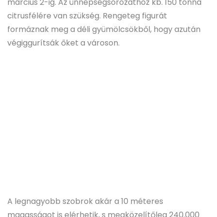
március 2-ig. Az ünnepségsorozathoz kb. 150 tonna
citrusfélére van szükség. Rengeteg figurát
formáznak meg a déli gyümölcsökből, hogy azután
végiggurítsák őket a városon.
A legnagyobb szobrok akár a 10 méteres
magasságot is elérhetik, s megközelítőleg 240.000