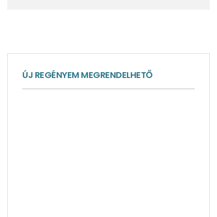
Skócia, a varázslat és valóság határán – 1. rész
ÚJ REGÉNYEM MEGRENDELHETŐ
Itt biztosak Shakespeare személyében –
Stratford-upon-Avon