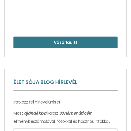
Vásárlás itt
ÉLET SÓJA BLOG HÍRLEVÉL
Élmények, amelyektől Isztambul a nélkülözhetetlen
hagyma lett – 2. rész
Iratkozz fel hírlevelünkre!
Most
ajándékba
kapsz
33 német úti célt
élménybeszámolóval, fotókkal és hasznos infókkal.