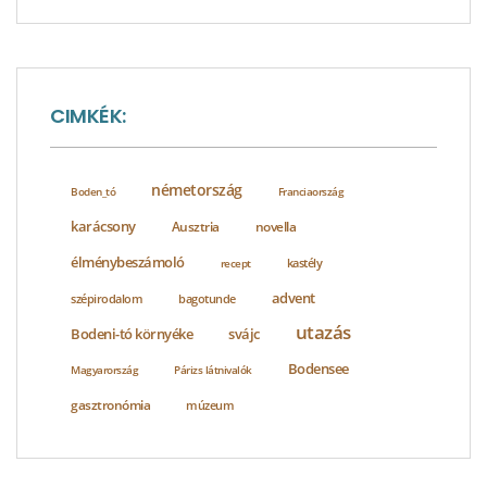
CIMKÉK:
németország
Boden_tó
Franciaország
karácsony
Ausztria
novella
élménybeszámoló
recept
kastély
advent
szépirodalom
bagotunde
utazás
Bodeni-tó környéke
svájc
Bodensee
Magyarország
Párizs látnivalók
gasztronómia
múzeum