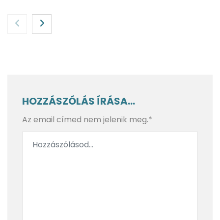
HOZZÁSZÓLÁS ÍRÁSA...
Az email címed nem jelenik meg.*
A varázslat útján a golf őshazájától a Loch Ness-i
szörnyig – Skócia, 3. rész