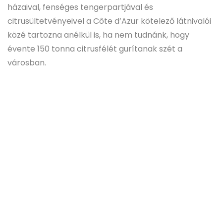
házaival, fenséges tengerpartjával és
citrusültetvényeivel a Côte d’Azur kötelező látnivalói
közé tartozna anélkül is, ha nem tudnánk, hogy
évente 150 tonna citrusfélét gurítanak szét a
városban.