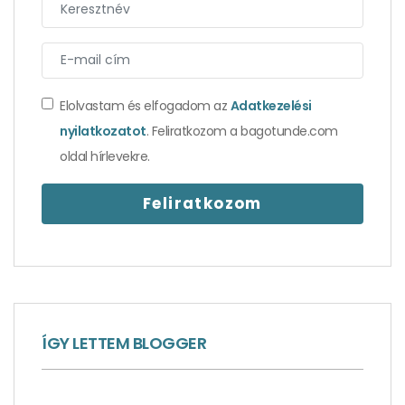
Elolvastam és elfogadom az
Adatkezelési
nyilatkozatot
. Feliratkozom a bagotunde.com
Csíp, de nélküle ízetlen lenne – isztambuli
oldal hírlevekre.
élmények 1. rész
ÍGY LETTEM BLOGGER