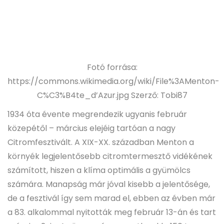
Fotó forrása:
https://commons.wikimedia.org/wiki/File%3AMenton-
C%C3%B4te_d’Azur.jpg Szerző: Tobi87
1934 óta évente megrendezik ugyanis február
közepétől – március elejéig tartóan a nagy
Citromfesztivált. A XIX-XX. században Menton a
környék legjelentősebb citromtermesztő vidékének
számított, hiszen a klíma optimális a gyümölcs
számára. Manapság már jóval kisebb a jelentősége,
de a fesztivál így sem marad el, ebben az évben már
a 83. alkalommal nyitották meg február 13-án és tart