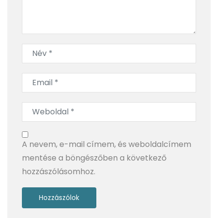
BlendyGo 3 a hátizsákban: rejtett szépségek és
modern ízek a legendás Fekete-erdőben
A nevem, e-mail címem, és weboldalcímem
mentése a böngészőben a következő
hozzászólásomhoz.