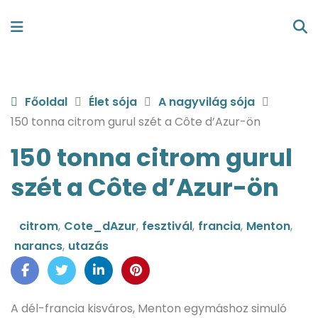
Főoldal
Élet sója
A nagyvilág sója
150 tonna citrom gurul szét a Côte d’Azur-ön
150 tonna citrom gurul
szét a Côte d’Azur-ön
citrom
,
Cote_dAzur
,
fesztivál
,
francia
,
Menton
,
narancs
,
utazás
A dél-francia kisváros, Menton egymáshoz simuló