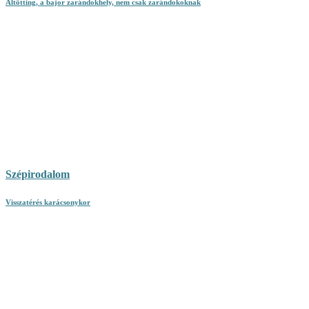
Altötting, a bajor zarándokhely, nem csak zarándokoknak
Szépirodalom
Visszatérés karácsonykor