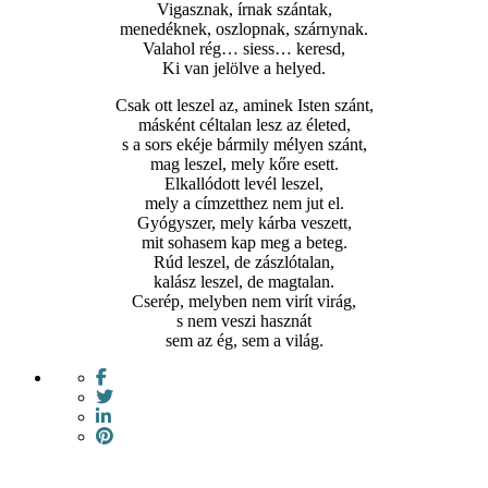
Vigasznak, írnak szántak,
menedéknek, oszlopnak, szárnynak.
Valahol rég… siess… keresd,
Ki van jelölve a helyed.
Csak ott leszel az, aminek Isten szánt,
másként céltalan lesz az életed,
s a sors ekéje bármily mélyen szánt,
mag leszel, mely kőre esett.
Elkallódott levél leszel,
mely a címzetthez nem jut el.
Gyógyszer, mely kárba veszett,
mit sohasem kap meg a beteg.
Rúd leszel, de zászlótalan,
kalász leszel, de magtalan.
Cserép, melyben nem virít virág,
s nem veszi hasznát
sem az ég, sem a világ.