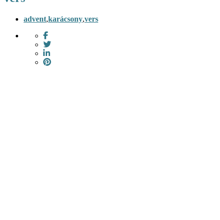
advent
,
karácsony
,
vers