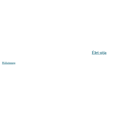
Élet sója
Hálaünnep