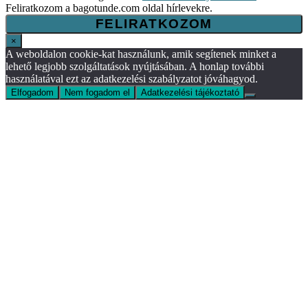
Feliratkozom a bagotunde.com oldal hírlevekre.
×
A weboldalon cookie-kat használunk, amik segítenek minket a
lehető legjobb szolgáltatások nyújtásában. A honlap további
használatával ezt az adatkezelési szabályzatot jóváhagyod.
Elfogadom
Nem fogadom el
Adatkezelési tájékoztató