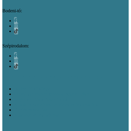
Bodeni-tó:
Szépirodalom:
SZOLGÁLTATÁSOK, ADATVÉDELEM
Bodeni-tó útikönyv
Személyre szabott útiterv a Bodeni-tóhoz
Idegenvezetés a Bodeni-tónál
Általános szerződési feltételek és információk
Fizetés és szállítás
Adatvédelmi nyilatkozat