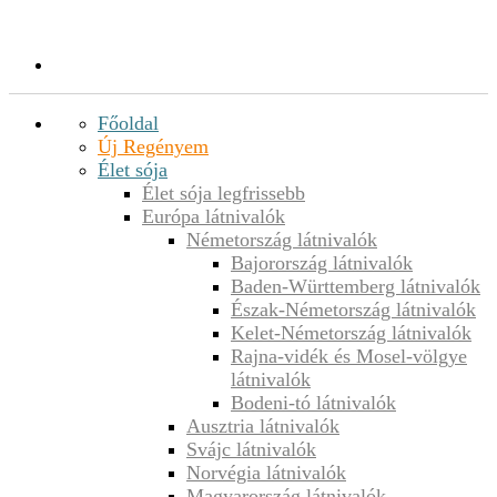
Főoldal
Új Regényem
Élet sója
Élet sója legfrissebb
Európa látnivalók
Németország látnivalók
Bajorország látnivalók
Baden-Württemberg látnivalók
Észak-Németország látnivalók
Kelet-Németország látnivalók
Rajna-vidék és Mosel-völgye
látnivalók
Bodeni-tó látnivalók
Ausztria látnivalók
Svájc látnivalók
Norvégia látnivalók
Magyarország látnivalók