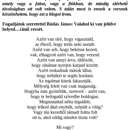
amely vagy a falon, vagy a fiókban, de mindig elérhető
távolságban ott volt velem. S talán most is ennek a versnek
köszönhetem, hogy ezt a blogot írom.
Fogadjátok szeretettel Bódás János: Valahol ki van jelölve
helyed…című versét.
Azért van síró, hogy vigasztald,
az éhező, hogy teríts neki asztalt.
Azért van seb, hogy bekösse kezed,
vak, elhagyott azért van, hogy vezesd.
Azért van annyi árva, üldözött,
hogy oltalmat nyerjen karjaid között.
Azért roskadnak mások lábai,
hogy terhüket te segíts hordani.
Az irgalmat kínok fakasztják.
Mélység felett van csak magasság.
Hogyha más gyötrődik, szenved – azért van,
hogy te befogadd szívedbe boldogan.
Megmutattad néha legalább,
hogy lelked által enyhült, szépült a világ?
Vagy tán kezedtől támadt foltra folt
ott is, ahol eddig minden tiszta volt?
Mi vagy?