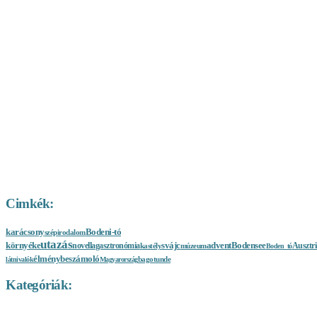
Cimkék:
karácsony
Bodeni-tó
szépirodalom
utazás
környéke
advent
novella
gasztronómia
svájc
Bodensee
Ausztri
kastély
múzeum
Boden_tó
élménybeszámoló
bagotunde
látnivalók
Magyarország
Kategóriák:
A nagyvilág sója
Baden-Württemberg látnivalók
Bajorország
Ausztria látnivalók