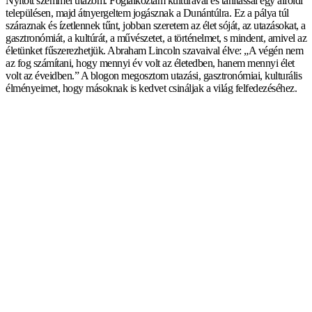
Nyitott szemmel utazom. Foglalkoztam kultúrával és tanítással egy alföldi
településen, majd átnyergeltem jogásznak a Dunántúlra. Ez a pálya túl
száraznak és ízetlennek tűnt, jobban szeretem az élet sóját, az utazásokat, a
gasztronómiát, a kultúrát, a művészetet, a történelmet, s mindent, amivel az
életünket fűszerezhetjük. Abraham Lincoln szavaival élve: „A végén nem
az fog számítani, hogy mennyi év volt az életedben, hanem mennyi élet
volt az éveidben.” A blogon megosztom utazási, gasztronómiai, kulturális
élményeimet, hogy másoknak is kedvet csináljak a világ felfedezéséhez.