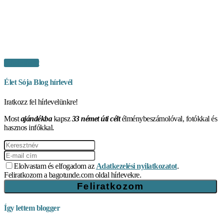
Vásárlás itt
Élet Sója Blog hírlevél
Iratkozz fel hírlevelünkre!
Most
ajándékba
kapsz
33 német úti célt
élménybeszámolóval, fotókkal és
hasznos infókkal.
Elolvastam és elfogadom az
Adatkezelési nyilatkozatot
.
Feliratkozom a bagotunde.com oldal hírlevekre.
Így lettem blogger