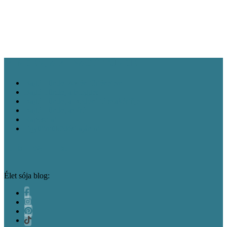
Európa látnivalók
Bakancslisták
Franciaország
látnivalók
Gasztronómia
látnivalók
Interjúk, vendégírások
Kelet-Németország
Látnivalók
Magyarország látnivalók
látnivalók
Norvégia
Németország látnivalók
látnivalók
Rajna-vidék és Mosel-völgy
Olaszország látnivalók
Svájc látnivalók
Vélemény
látnivalók
Észak-Németország látnivalók
MINDEN, AMI BAGÓ TÜNDE
Bagó Tünde: Az én történetem
Bagó Tünde, a blogger
Bagó Tünde, a Bodeni-tó szakértője
Bagó Tünde, az író
Kapcsolat
Együttműködési ajánlat
Itt is megtalálsz
Élet sója blog: