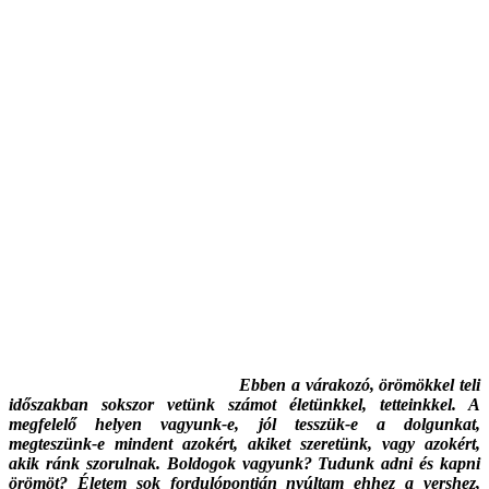
Ebben a várakozó, örömökkel teli
időszakban sokszor vetünk számot életünkkel, tetteinkkel. A
megfelelő helyen vagyunk-e, jól tesszük-e a dolgunkat,
megteszünk-e mindent azokért, akiket szeretünk, vagy azokért,
akik ránk szorulnak. Boldogok vagyunk? Tudunk adni és kapni
örömöt? Életem sok fordulópontján nyúltam ehhez a vershez,