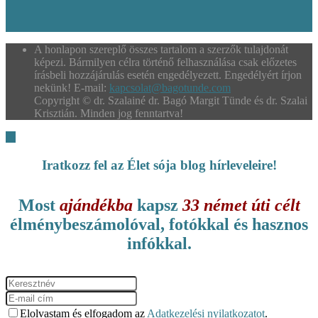
A honlapon szereplő összes tartalom a szerzők tulajdonát
képezi. Bármilyen célra történő felhasználása csak előzetes
írásbeli hozzájárulás esetén engedélyezett. Engedélyért írjon
nekünk! E-mail:
kapcsolat@bagotunde.com
Copyright © dr. Szalainé dr. Bagó Margit Tünde és dr. Szalai
Krisztián. Minden jog fenntartva!
Iratkozz fel az Élet sója blog hírleveleire!
Most
ajándékba
kapsz
33 német úti célt
élménybeszámolóval, fotókkal és hasznos
infókkal.
Elolvastam és elfogadom az
Adatkezelési nyilatkozatot
.