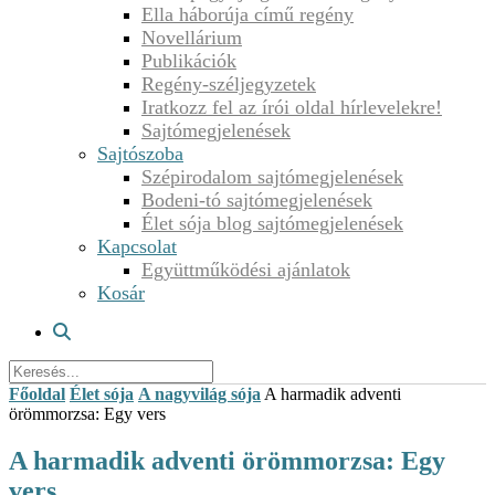
Ella háborúja című regény
Novellárium
Publikációk
Regény-széljegyzetek
Iratkozz fel az írói oldal hírlevelekre!
Sajtómegjelenések
Sajtószoba
Szépirodalom sajtómegjelenések
Bodeni-tó sajtómegjelenések
Élet sója blog sajtómegjelenések
Kapcsolat
Együttműködési ajánlatok
Kosár
Főoldal
Élet sója
A nagyvilág sója
A harmadik adventi
örömmorzsa: Egy vers
A harmadik adventi örömmorzsa: Egy
vers