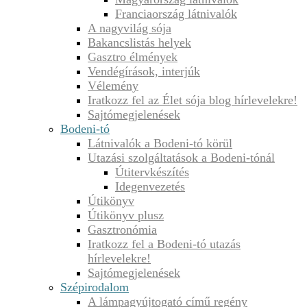
Franciaország látnivalók
A nagyvilág sója
Bakancslistás helyek
Gasztro élmények
Vendégírások, interjúk
Vélemény
Iratkozz fel az Élet sója blog hírlevelekre!
Sajtómegjelenések
Bodeni-tó
Látnivalók a Bodeni-tó körül
Utazási szolgáltatások a Bodeni-tónál
Útitervkészítés
Idegenvezetés
Útikönyv
Útikönyv plusz
Gasztronómia
Iratkozz fel a Bodeni-tó utazás
hírlevelekre!
Sajtómegjelenések
Szépirodalom
A lámpagyújtogató című regény