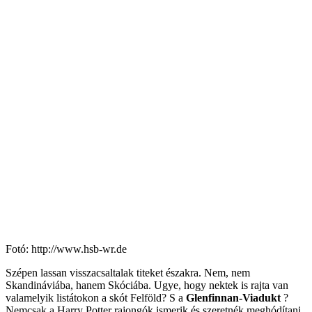
Fotó: http://www.hsb-wr.de
Szépen lassan visszacsaltalak titeket északra. Nem, nem
Skandináviába, hanem Skóciába. Ugye, hogy nektek is rajta van
valamelyik listátokon a skót Felföld? S a
Glenfinnan-Viadukt
?
Nemcsak a Harry Potter rajongók ismerik és szeretnék meghódítani,