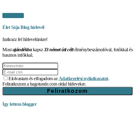
Vásárlás itt
Élet Sója Blog hírlevél
Iratkozz fel hírlevelünkre!
Most
ajándékba
kapsz
33 német úti célt
élménybeszámolóval, fotókkal és
hasznos infókkal.
Elolvastam és elfogadom az
Adatkezelési nyilatkozatot
.
Feliratkozom a bagotunde.com oldal hírlevekre.
Így lettem blogger