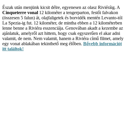
Észak után menjünk kicsit délre, egyenesen az olasz Riviéráig. A
Cinqueterre vonal
12 kilométer a tengerparton, festői falvakon
(összesen 5 falun) át, olajfaligetek és borvidék mentén Levanto-tól
La Spezia-ig fut. 12 kilométer, de mintha ebben a 12 kilométerben
lenne benne a Riviéra esszenciája. Genovában akadt a kezembe az
ajánlatuk, amelyről azt hittem, hogy csak egyszerűen el akar adni
valamit, de nem. Nem valamit, hanem a Riviéra című filmet, amely
egy vonat ablakában tekinthető meg élőben.
Bővebb információt
itt találtok!