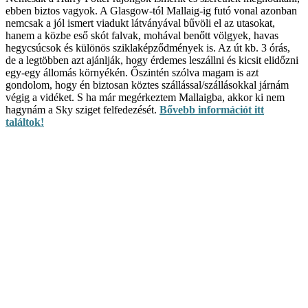
ebben biztos vagyok. A Glasgow-tól Mallaig-ig futó vonal azonban
nemcsak a jól ismert viadukt látványával bűvöli el az utasokat,
hanem a közbe eső skót falvak, mohával benőtt völgyek, havas
hegycsúcsok és különös sziklaképződmények is. Az út kb. 3 órás,
de a legtöbben azt ajánlják, hogy érdemes leszállni és kicsit elidőzni
egy-egy állomás környékén. Őszintén szólva magam is azt
gondolom, hogy én biztosan köztes szállással/szállásokkal járnám
végig a vidéket. S ha már megérkeztem Mallaigba, akkor ki nem
hagynám a Sky sziget felfedezését.
Bővebb információt itt
találtok!