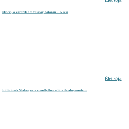
Élet sója
Skócia, a varázslat és valóság határán – 1. rész
Élet sója
Itt biztosak Shakespeare személyében – Stratford-upon-Avon