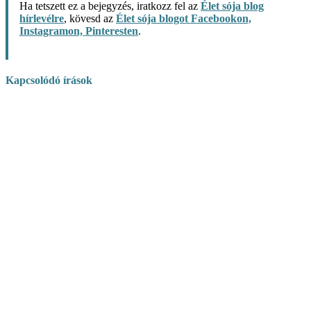
Ha tetszett ez a bejegyzés, iratkozz fel az
Élet sója blog
hírlevélre
, kövesd az
Élet sója blogot Facebookon,
Instagramon, Pinteresten
.
Kapcsolódó írások