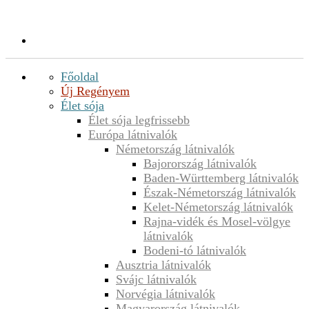
Főoldal
Új Regényem
Élet sója
Élet sója legfrissebb
Európa látnivalók
Németország látnivalók
Bajorország látnivalók
Baden-Württemberg látnivalók
Észak-Németország látnivalók
Kelet-Németország látnivalók
Rajna-vidék és Mosel-völgye
látnivalók
Bodeni-tó látnivalók
Ausztria látnivalók
Svájc látnivalók
Norvégia látnivalók
Magyarország látnivalók