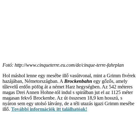
Fotó: http://www.cinqueterre.eu.com/de/cinque-terre-fahrplan
Hol máshol lenne egy mesébe illő vasútvonal, mint a Grimm fivérek
hazájában, Németországban. A
Brockenbahn
egy gőzős, amely
tűlevelű erdőn pöfög át a német Harz hegységben. Az 542 méteres
magas Drei Annen Hohne-tól indul s spirálban jut el az 1125 méter
magasan fekvő Brockenbe. Az út összesen 18,9 km hosszú, s
nyáron sem egy utolsó látvány, de a téli utazás igazi Grimm mesébe
illő.
További információk itt találhatóak!