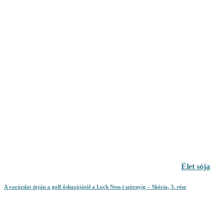
Élet sója
A varázslat útján a golf őshazájától a Loch Ness-i szörnyig – Skócia, 3. rész