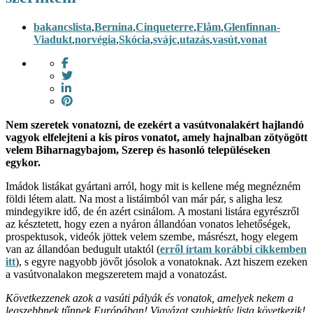
bakancslista
,
Bernina
,
Cinqueterre
,
Flåm
,
Glenfinnan-
Viadukt
,
norvégia
,
Skócia
,
svájc
,
utazás
,
vasút
,
vonat
Nem szeretek vonatozni, de ezekért a vasútvonalakért hajlandó
vagyok elfelejteni a kis piros vonatot, amely hajnalban zötyögött
velem Biharnagybajom, Szerep és hasonló településeken
egykor.
Imádok listákat gyártani arról, hogy mit is kellene még megnézném
földi létem alatt. Na most a listáimból van már pár, s aligha lesz
mindegyikre idő, de én azért csinálom. A mostani listára egyrészről
az késztetett, hogy ezen a nyáron állandóan vonatos lehetőségek,
prospektusok, videók jöttek velem szembe, másrészt, hogy elegem
van az állandóan bedugult utaktól (
erről írtam korábbi cikkemben
itt
), s egyre nagyobb jövőt jósolok a vonatoknak. Azt hiszem ezeken
a vasútvonalakon megszeretem majd a vonatozást.
Következzenek azok a vasúti pályák és vonatok, amelyek nekem a
legszebbnek tűnnek Európában! Vigyázat szubjektív lista következik!