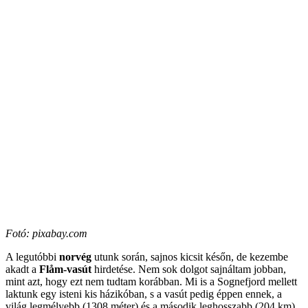
Fotó: pixabay.com
A legutóbbi
norvég
utunk során, sajnos kicsit későn, de kezembe
akadt a
Flåm-vasút
hirdetése. Nem sok dolgot sajnáltam jobban,
mint azt, hogy ezt nem tudtam korábban. Mi is a Sognefjord mellett
laktunk egy isteni kis házikóban, s a vasút pedig éppen ennek, a
világ legmélyebb (1308 méter) és a második leghosszabb (204 km)