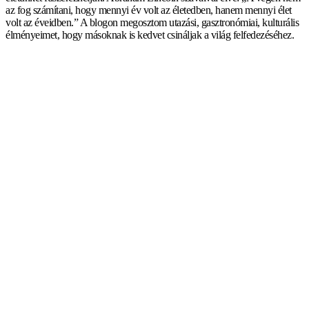
az fog számítani, hogy mennyi év volt az életedben, hanem mennyi élet
volt az éveidben.” A blogon megosztom utazási, gasztronómiai, kulturális
élményeimet, hogy másoknak is kedvet csináljak a világ felfedezéséhez.