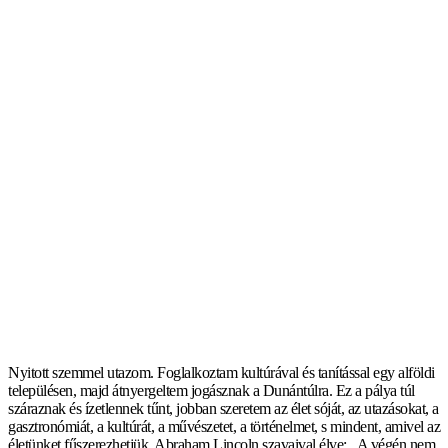
Nyitott szemmel utazom. Foglalkoztam kultúrával és tanítással egy alföldi
településen, majd átnyergeltem jogásznak a Dunántúlra. Ez a pálya túl
száraznak és ízetlennek tűnt, jobban szeretem az élet sóját, az utazásokat, a
gasztronómiát, a kultúrát, a művészetet, a történelmet, s mindent, amivel az
életünket fűszerezhetjük. Abraham Lincoln szavaival élve: „A végén nem