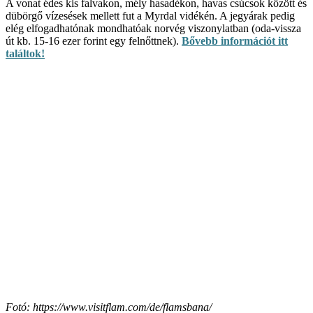
A vonat édes kis falvakon, mély hasadékon, havas csúcsok között és
dübörgő vízesések mellett fut a Myrdal vidékén. A jegyárak pedig
elég elfogadhatónak mondhatóak norvég viszonylatban (oda-vissza
út kb. 15-16 ezer forint egy felnőttnek).
Bővebb információt itt
találtok!
Fotó: https://www.visitflam.com/de/flamsbana/