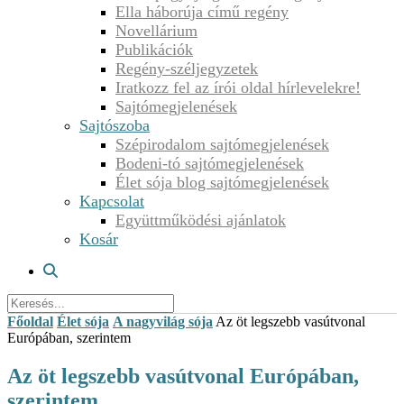
Ella háborúja című regény
Novellárium
Publikációk
Regény-széljegyzetek
Iratkozz fel az írói oldal hírlevelekre!
Sajtómegjelenések
Sajtószoba
Szépirodalom sajtómegjelenések
Bodeni-tó sajtómegjelenések
Élet sója blog sajtómegjelenések
Kapcsolat
Együttműködési ajánlatok
Kosár
Főoldal
Élet sója
A nagyvilág sója
Az öt legszebb vasútvonal
Európában, szerintem
Az öt legszebb vasútvonal Európában,
szerintem