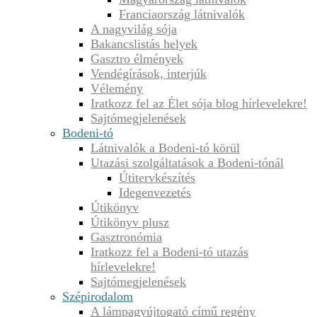
Franciaország látnivalók
A nagyvilág sója
Bakancslistás helyek
Gasztro élmények
Vendégírások, interjúk
Vélemény
Iratkozz fel az Élet sója blog hírlevelekre!
Sajtómegjelenések
Bodeni-tó
Látnivalók a Bodeni-tó körül
Utazási szolgáltatások a Bodeni-tónál
Útitervkészítés
Idegenvezetés
Útikönyv
Útikönyv plusz
Gasztronómia
Iratkozz fel a Bodeni-tó utazás
hírlevelekre!
Sajtómegjelenések
Szépirodalom
A lámpagyújtogató című regény