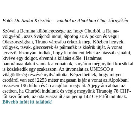
Fotó: Dr. Szalai Krisztián – valahol az Alpokban Chur környékén
Szóval a Bernina különlegessége az, hogy Churból, a Rajna-
völgyéből, azaz Svájcból indul, átpöfög az Alpokon és végül
Olaszországban, Tirano városába érkezik meg. Közben hegyek,
völgyek, tavak, gleccserek és pálmafák is kísérik útját. A vonat
tervezői bizonyára tudták, hogy itt mindent lehet az utassal csinálni,
kivéve egy dolgot, elvenni a kilátást előle. Hatalmas
panorámaablakai vannak a vonatnak, s nyáron még nyitott kocsikkal
is közlekedik egy szakaszon. Az útvonalat az UNESCO a
világörökség részévé nyilvánította. Képzelhetitek, hogy milyen
csodáról van szó! 2253 méter magasan is jár a vonat az Alpokban,
összesen 196 hídon és 55 alagúton megy át. A jegy ára abban az
esetben, ha Churból indulunk és végig megyünk Tiranoig 78 CHF-
től kezdődnek, az oda-vissza út árai pedig 142 CHF-től indulnak.
Bővebb infót itt találtok!