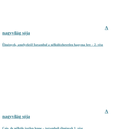
A
nagyvilág sója
Élmények, amelyektől Isztambul a nélkülözhetetlen hagyma lett – 2. rész
A
nagyvilág sója
Csíp, de nélküle ízetlen lenne – isztambuli élmények 1. rész