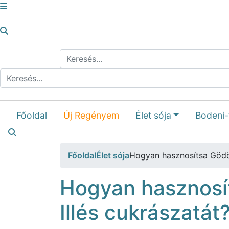
Főoldal
Új Regényem
Élet sója
Bodeni-
Főoldal
Élet sója
Hogyan hasznosítsa Gödöl
Hogyan hasznosí
Illés cukrászatát