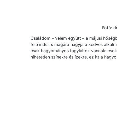
Fotó: dr
Családom – velem együtt – a májusi hőségbe
felé indul, s magára hagyja a kedves alkalm
csak hagyományos fagylaltok vannak: csokol
hihetetlen színekre és ízekre, ez itt a hag