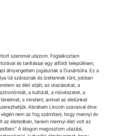
itott szemmel utazom. Foglalkoztam
ltúrával és tanítással egy alföldi településen,
jd átnyergeltem jogásznak a Dunántúlra. Ez a
lya túl száraznak és ízetlennek tűnt, jobban
eretem az élet sóját, az utazásokat, a
sztronómiát, a kultúrát, a művészetet, a
rténelmet, s mindent, amivel az életünket
szerezhetjük. Abraham Lincoln szavaival élve:
 végén nem az fog számítani, hogy mennyi év
lt az életedben, hanem mennyi élet volt az
eidben.” A blogon megosztom utazási,