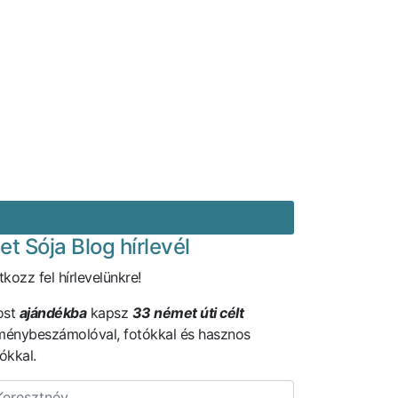
Vásárlás itt
let Sója Blog hírlevél
atkozz fel hírlevelünkre!
ost
ajándékba
kapsz
33 német úti célt
ménybeszámolóval, fotókkal és hasznos
fókkal.