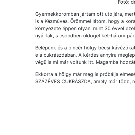
Fotó: dr
Gyermekkoromban jártam ott utoljára, mert
is a Kézműves. Örömmel látom, hogy a kora
környezete éppen olyan, mint 30 évvel ezel
nyárfák, s csöndben üldögél két-három pár
Belépünk és a pincér hölgy bécsi kávézóka
e a cukrászdában. A kérdés annyira megle
végülis mi már voltunk itt. Magamba hozz
Ekkorra a hölgy már meg is próbálja elmes
SZÁZÉVES CUKRÁSZDA, amely már több, mi