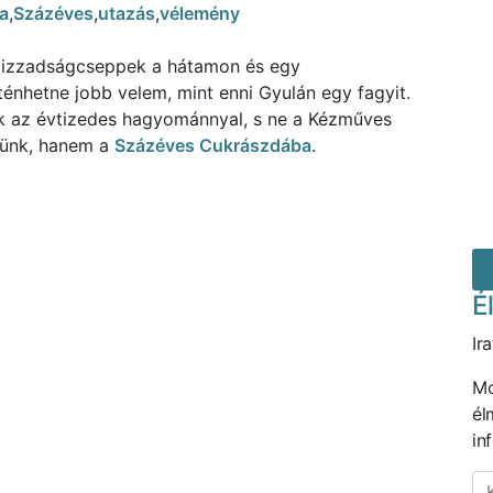
a
,
Százéves
,
utazás
,
vélemény
, izzadságcseppek a hátamon és egy
rténhetne jobb velem, mint enni Gyulán egy fagyit.
k az évtizedes hagyománnyal, s ne a Kézműves
jünk, hanem a
Százéves Cukrászdába
.
É
Ir
M
él
in