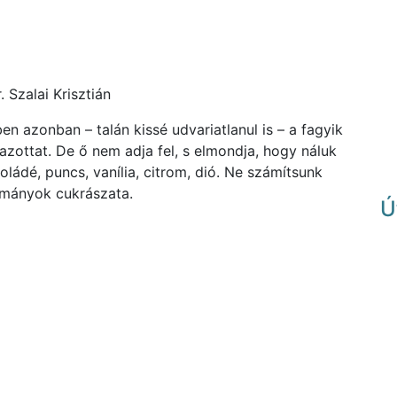
. Szalai Krisztián
n azonban – talán kissé udvariatlanul is – a fagyik
azottat. De ő nem adja fel, s elmondja, hogy náluk
ádé, puncs, vanília, citrom, dió. Ne számítsunk
yományok cukrászata.
Ú