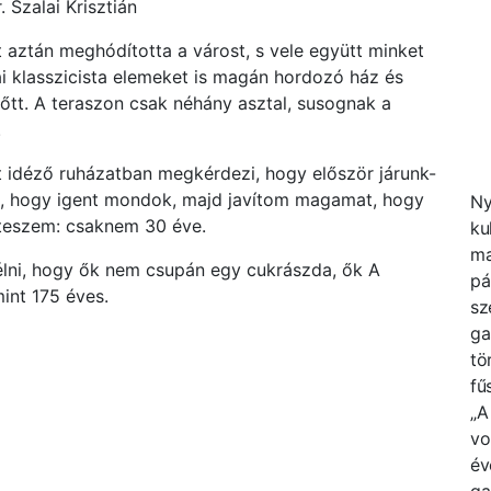
. Szalai Krisztián
 aztán meghódította a várost, s vele együtt minket
i klasszicista elemeket is magán hordozó ház és
őtt. A teraszon csak néhány asztal, susognak a
.
t idéző ruházatban megkérdezi, hogy először járunk-
p, hogy igent mondok, majd javítom magamat, hogy
Ny
áteszem: csaknem 30 éve.
ku
ma
élni, hogy ők nem csupán egy cukrászda, ők A
pá
nt 175 éves.
sz
ga
tö
fű
„A
vo
év