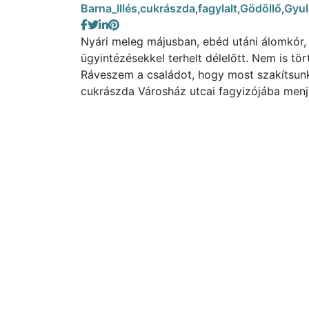
Barna_Illés
,
cukrászda
,
fagylalt
,
Gödöllő
,
Gyul
Nyári meleg májusban, ebéd utáni álomkór
ügyintézésekkel terhelt délelőtt. Nem is tö
Ráveszem a családot, hogy most szakítsun
cukrászda Városház utcai fagyizójába men