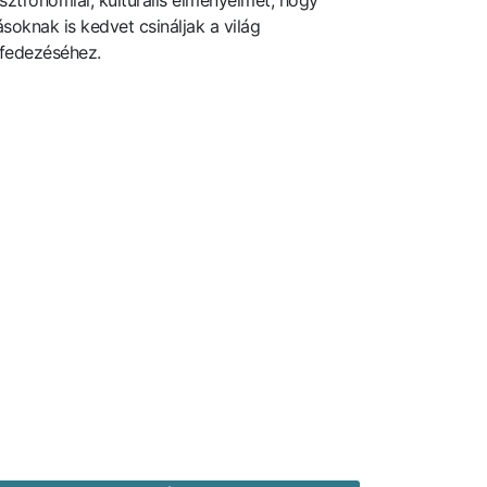
sztronómiai, kulturális élményeimet, hogy
soknak is kedvet csináljak a világ
lfedezéséhez.