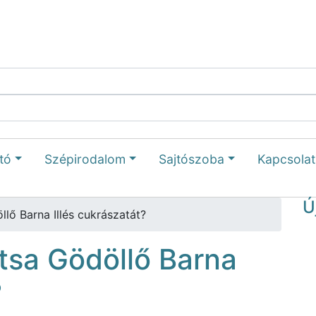
tó
Szépirodalom
Sajtószoba
Kapcsolat
Ú
lő Barna Illés cukrászatát?
tsa Gödöllő Barna
?