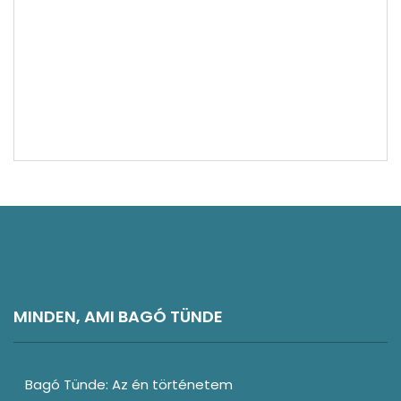
Magyarország látnivalók
Norvégia látnivalók
Németország látnivalók
Olaszország látnivalók
Svájc látnivalók
Rajna-vidék és Mosel-völgy látnivalók
Vélemény
Észak-Németország látnivalók
MINDEN, AMI BAGÓ TÜNDE
Bagó Tünde: Az én történetem