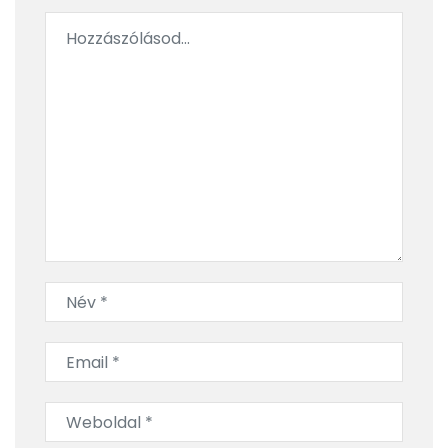
Altötting, a bajor zarándokhely, nem csak
zarándokoknak
Visszatérés karácsonykor