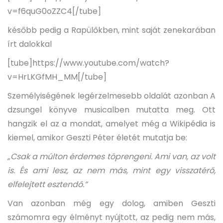
v=f6quG0oZZC4[/tube]
később pedig a Rapülőkben, mint saját zenekarában
írt dalokkal
[tube]https://www.youtube.com/watch?
v=HrLKGfMH_MM[/tube]
Személyiségének legérzelmesebb oldalát azonban A
dzsungel könyve musicalben mutatta meg. Ott
hangzik el az a mondat, amelyet még a Wikipédia is
kiemel, amikor Geszti Péter életét mutatja be:
„Csak a múlton érdemes töprengeni. Ami van, az volt
is. És ami lesz, az nem más, mint egy visszatérő,
elfelejtett esztendő.”
Van azonban még egy dolog, amiben Geszti
számomra egy élményt nyújtott, az pedig nem más,