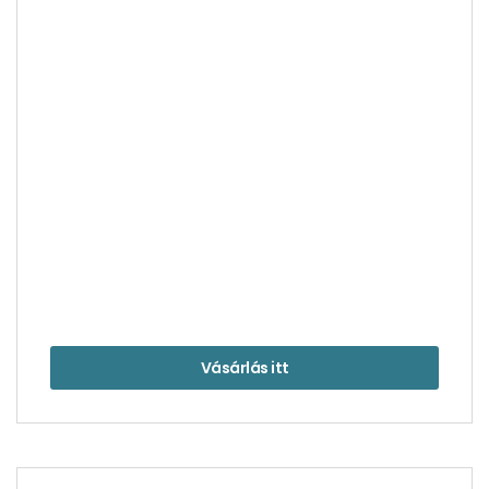
Narancshéj
Vásárlás itt
Hálaünnep