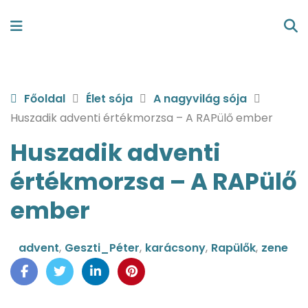
Főoldal
Élet sója
A nagyvilág sója
Huszadik adventi értékmorzsa – A RAPülő ember
Huszadik adventi
értékmorzsa – A RAPülő
ember
advent
,
Geszti_Péter
,
karácsony
,
Rapülők
,
zene