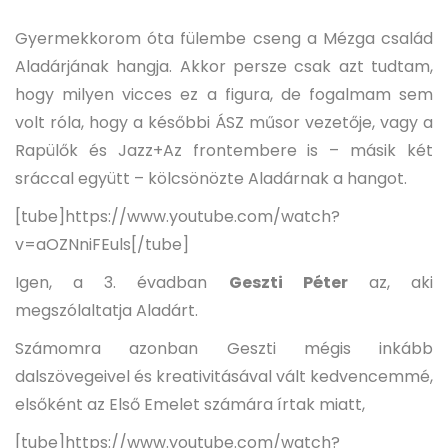
Gyermekkorom óta fülembe cseng a Mézga család
Aladárjának hangja. Akkor persze csak azt tudtam,
hogy milyen vicces ez a figura, de fogalmam sem
volt róla, hogy a későbbi ÁSZ műsor vezetője, vagy a
Rapülők és Jazz+Az frontembere is – másik két
sráccal együtt – kölcsönözte Aladárnak a hangot.
[tube]https://www.youtube.com/watch?
v=aOZNniFEuls[/tube]
Igen, a 3. évadban
Geszti Péter
az, aki
megszólaltatja Aladárt.
Számomra azonban Geszti mégis inkább
dalszövegeivel és kreativitásával vált kedvencemmé,
elsőként az Első Emelet számára írtak miatt,
[tube]https://www.youtube.com/watch?