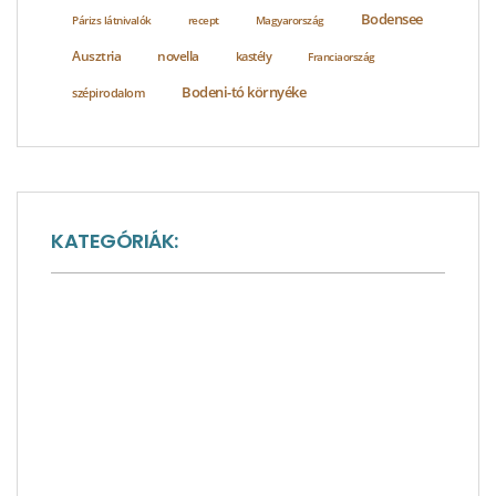
Bodensee
Párizs látnivalók
recept
Magyarország
Ausztria
novella
kastély
Franciaország
Bodeni-tó környéke
szépirodalom
KATEGÓRIÁK:
A nagyvilág sója
Ausztria látnivalók
Baden-Württemberg látnivalók
Bakancslisták
Bajorország látnivalók
Európa látnivalók
Franciaország látnivalók
Gasztronómia
Interjúk, vendégírások
Látnivalók
Kelet-Németország látnivalók