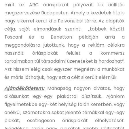
mint az ARC óriásplakát pályázat és kiállítás
megszervezése Budapesten. Amely a kezdetek óta is
nagy sikerrel kerül ki a Felvonulási térre. Az alapítók
célja, saját elmondásuk szerint: „többek között
Toscani és a Benetton példáján arra a
meggondolásra jutottunk, hogy a reklám célokra
használt óriásplakát felület a kommersz
tartalmakon túl társadalmi üzeneteket is hordozhat”.
Azt hiszem elég csak egyszer megnézni a munkákat
és máris láthatjuk, hogy ezt a célt sikerült elérniük.
Ajándékötletem:
Manapság nagyon divatos, hogy
alkásunkat egy-egy plakáttal díszítsük. Ajánlom
figyelmetekbe egy-két helyiség falán keretben, vagy
anélkül, számotokra sokat jelentő témákkal egy-egy
plakát, esetlegesen óriásplakát elhelyezését.
Ajándékba talán nagy plakátok kisebb változatát