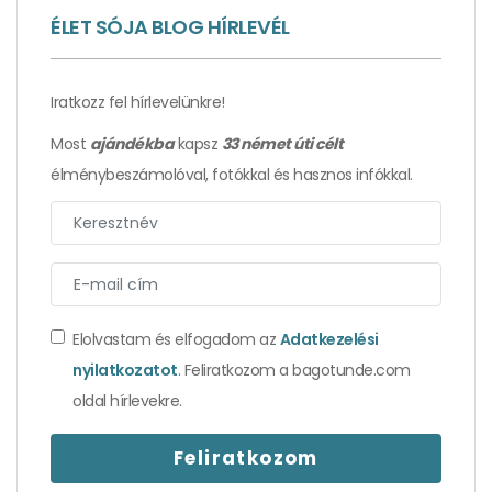
ÉLET SÓJA BLOG HÍRLEVÉL
Iratkozz fel hírlevelünkre!
Most
ajándékba
kapsz
33 német úti célt
élménybeszámolóval, fotókkal és hasznos infókkal.
Öt érdekesség, amit még biztosan nem hallott
Elolvastam és elfogadom az
Adatkezelési
Beethovenről
nyilatkozatot
. Feliratkozom a bagotunde.com
oldal hírlevekre.