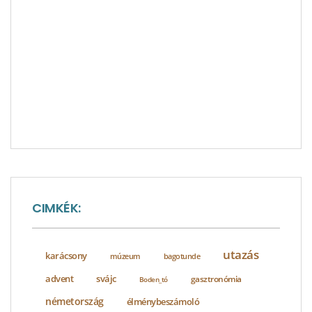
CIMKÉK:
utazás
karácsony
bagotunde
múzeum
advent
svájc
gasztronómia
Boden_tó
németország
élménybeszámoló