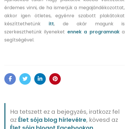
érdemes vinni, de ha ismerjük a megajándékozottat,
akkor igen ötletes, egyénre szabott plakátokat
készíttethetünk
itt
, de akár magunk is
szerkeszthetünk ilyeneket
ennek a programnak
a
segítségével.
Ha tetszett ez a bejegyzés, iratkozz fel
az
Élet sója blog hírlevélre
, kövesd az
Élet sója blogot Facebookon,