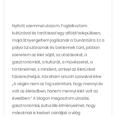
Nyitott szemmel utazom. Foglalkoztam
kultúrával és tanítással egy alföldi településen,
majd átnyergeltem jogásznak a Dunántúlra. Ez a
pálya túl száraznak és ízetlennek tűnt, jobban
szeretem az élet sóját, az utazásokat, a
gasztronómiát, a kultúrát, a művészetet, a
történelmet, s mindent, amivel az életünket
fűszerezhetjük. Abraham Lincoln szavaival élve:
„A végén nem az fog számítani, hogy mennyi év
volt az életedben, hanem mennyi élet volt az
éveidben.” A blogon megosztom utazási,
gasztronómiai, kulturális élményeimet, hogy
másoknak is kedvet csináljak a világ