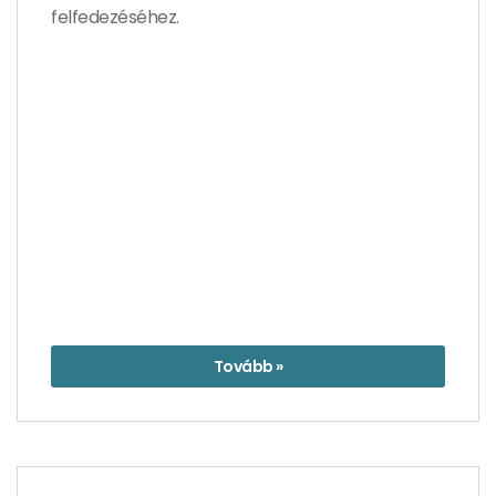
felfedezéséhez.
Tovább »