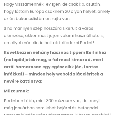
Hogy visszamennék-e? Igen, de csak kb. azután,
hogy láttam Európa csaknem 20 olyan helyét, amely
az én bakancslistámon rajta van.
S ha már ilyen szép hosszúra sikerült a város
elemzése, akkor most jöjjön valami használható is,
amellyel már elindulhattok felfedezni Berlint!
Következzen néhány hasznos tippem Berlinhez
(ne lepődjetek meg, a fal most kimarad, mert
arról hamarosan egy egész cikk jön, fontos
infókkal) – minden hely weboldalát eléritek a
nevére kattintva:
Múzeumok:
Berlinben több, mint 300 múzeum van, de ennyit
még januárban sem lehet bejárni és befogadni.