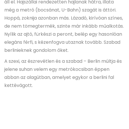
áll el. Hajszállai rendezetten hajlanak hátra, illata
még a metró (bocsánat, U-Bahn) szagát is áttöri.
Hoppá, zoknija azonban más. Lázadó, kirívóan színes,
de nem tömegtermék, szinte már inkább műalkotás.
Nyílik az ajtó, fürkészi a peront, belép egy hasonlóan
elegáns férfi, s kézenfogva utaznak tovább. Szabad
berlinieknek gondolom őket.
A szexi, az észrevétlen és a szabad – Berlin múltja és
jelene suhan velem egy metrókocsiban éppen
abban az alagútban, amelyet egykor a berlini fal
kettévágott.