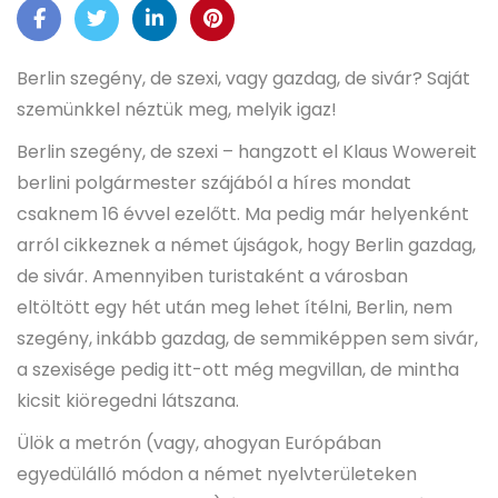
Berlin szegény, de szexi, vagy gazdag, de sivár? Saját
szemünkkel néztük meg, melyik igaz!
Berlin szegény, de szexi – hangzott el Klaus Wowereit
berlini polgármester szájából a híres mondat
csaknem 16 évvel ezelőtt. Ma pedig már helyenként
arról cikkeznek a német újságok, hogy Berlin gazdag,
de sivár. Amennyiben turistaként a városban
eltöltött egy hét után meg lehet ítélni, Berlin, nem
szegény, inkább gazdag, de semmiképpen sem sivár,
a szexisége pedig itt-ott még megvillan, de mintha
kicsit kiöregedni látszana.
Ülök a metrón (vagy, ahogyan Európában
egyedülálló módon a német nyelvterületeken