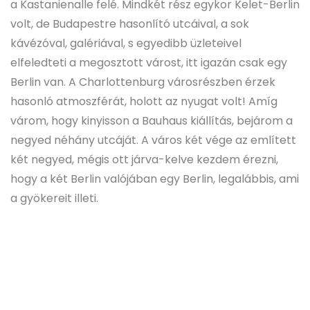
a Kastanienalle felé. Mindkét rész egykor Kelet-Berlin
volt, de Budapestre hasonlító utcáival, a sok
kávézóval, galériával, s egyedibb üzleteivel
elfeledteti a megosztott várost, itt igazán csak egy
Berlin van. A Charlottenburg városrészben érzek
hasonló atmoszférát, holott az nyugat volt! Amíg
várom, hogy kinyisson a Bauhaus kiállítás, bejárom a
negyed néhány utcáját. A város két vége az említett
két negyed, mégis ott járva-kelve kezdem érezni,
hogy a két Berlin valójában egy Berlin, legalábbis, ami
a gyökereit illeti.