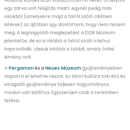
Hosszas küzdés után választottam ki hetet, amelyből
egy zárva volt felújítás miatt, egynél pedig más
okokból (amelyekre majd a falról szóló cikkben
kitérek) az ajtóban úgy döntöttem, hogy nem nézem
meg. A legnagyobb meglepetést a DDR Múzeum
jelentette, de ez is inkább a falról szóló íráshoz
kapcsolódik. Lássuk inkább a többit, amely óriási
élmény volt.
A
Pergamon
és a
Neues Múzeum
gyűjteményeiben
napokra el lehetne veszni. Az ókori kultúra sokrétű és
elragadó gyűjteménye teljesen hagyományos
módon van kiállítva. Egyszerűen csak a teremben
letéve,