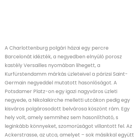
A Charlottenburg polgári házai egy percre
Barcelonát idézték, a negyedben elnyúló porosz
kastély Versailles nyomában lihegett, a
Kurfürstendamm márkás üzleteivel a párizsi Saint-
Germain negyeddel mutatott hasonlóságot. A
Potsdamer Platz-on egy igazi nagyváros üzleti
negyede, a Nikolaikirche melletti utcákon pedig egy
kisváros polgárosodott belvárosa köszönt rám. Egy
hely volt, amely semmihez sem hasonlítható, s
leginkább könnyeket, szomorúságot villantott fel. Az
Ackerstrasse, az utca, amelyet – sok másikkal együtt