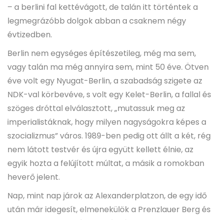
– a berlini fal kettévágott, de talán itt történtek a
legmegrázóbb dolgok abban a csaknem négy
évtizedben.
Berlin nem egységes építészetileg, még ma sem,
vagy talán ma még annyira sem, mint 50 éve. Ötven
éve volt egy Nyugat-Berlin, a szabadság szigete az
NDK-val körbevéve, s volt egy Kelet-Berlin, a fallal és
szöges dróttal elválasztott, „mutassuk meg az
imperialistáknak, hogy milyen nagyságokra képes a
szocializmus” város. 1989-ben pedig ott állt a két, rég
nem látott testvér és újra együtt kellett élnie, az
egyik hozta a felújított múltat, a másik a romokban
heverő jelent.
Nap, mint nap járok az Alexanderplatzon, de egy idő
után már idegesít, elmenekülök a Prenzlauer Berg és