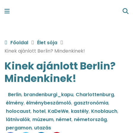
Főoldal
Élet sója
Kinek ajánlott Berlin? Mindenkinek!
Kinek ajánlott Berlin?
Mindenkinek!
Berlin
,
brandenburgi_kapu
,
Charlottenburg
,
élmény
,
élménybeszámoló
,
gasztronómia
,
holocaust
,
hotel
,
KaDeWe
,
kastély
,
Knoblauch
,
látnivalók
,
múzeum
,
német
,
németország
,
pergamon
,
utazás