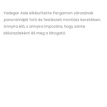
Yadegar Asisi elkészítette Pergamon városának
panorámáját fotó és festészeti montázs keretében.
Annyira élő, s annyira impozáns, hogy szinte
időutazásként éli meg a látogató.