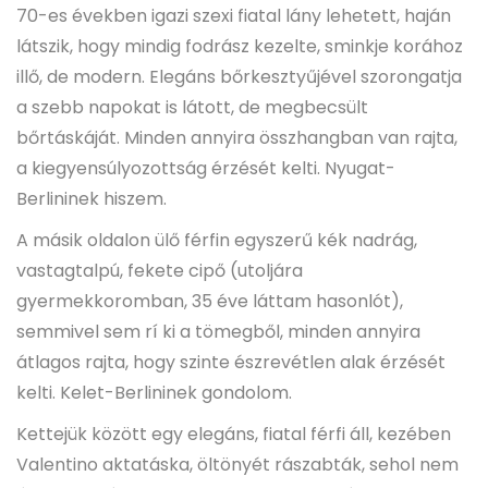
70-es években igazi szexi fiatal lány lehetett, haján
látszik, hogy mindig fodrász kezelte, sminkje korához
illő, de modern. Elegáns bőrkesztyűjével szorongatja
a szebb napokat is látott, de megbecsült
bőrtáskáját. Minden annyira összhangban van rajta,
a kiegyensúlyozottság érzését kelti. Nyugat-
Berlininek hiszem.
A másik oldalon ülő férfin egyszerű kék nadrág,
vastagtalpú, fekete cipő (utoljára
gyermekkoromban, 35 éve láttam hasonlót),
semmivel sem rí ki a tömegből, minden annyira
átlagos rajta, hogy szinte észrevétlen alak érzését
kelti. Kelet-Berlininek gondolom.
Kettejük között egy elegáns, fiatal férfi áll, kezében
Valentino aktatáska, öltönyét rászabták, sehol nem