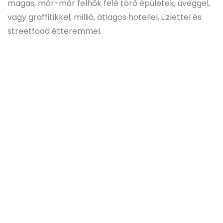
magas, már-már felhők felé törő épületek, üveggel,
vagy graffitikkel, millió, átlagos hotellel, üzlettel és
streetfood étteremmel.