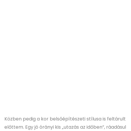
Közben pedig a kor belsőépítészeti stílusa is feltárult
előttem. Egy jó órányi kis „utazás az időben”, ráadásul