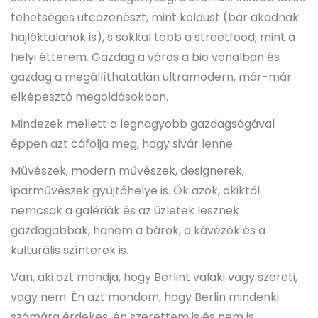
tehetséges utcazenészt, mint koldust (bár akadnak
hajléktalanok is), s sokkal több a streetfood, mint a
helyi étterem. Gazdag a város a bio vonalban és
gazdag a megállíthatatlan ultramodern, már-már
elképesztő megoldásokban.
Mindezek mellett a legnagyobb gazdagságával
éppen azt cáfolja meg, hogy sivár lenne.
Művészek, modern művészek, designerek,
iparművészek gyűjtőhelye is. Ők azok, akiktől
nemcsak a galériák és az üzletek lesznek
gazdagabbak, hanem a bárok, a kávézók és a
kulturális színterek is.
Van, aki azt mondja, hogy Berlint valaki vagy szereti,
vagy nem. Én azt mondom, hogy Berlin mindenki
számára érdekes, én szerettem is és nem is.