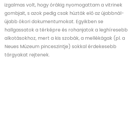
izgalmas volt, hogy órákig nyomogattam a vitrinek
gombjait, s azok pedig csak húzták elő az újabbnál-
újabb ókori dokumentumokat. Egyikben se
hallgassatok a térképre és rohanjatok a leghíresebb
alkotásokhoz, mert a kis szobák, a mellékágak (pl. a
Neues Múzeum pinceszintje) sokkal érdekesebb
tárgyakat rejtenek.