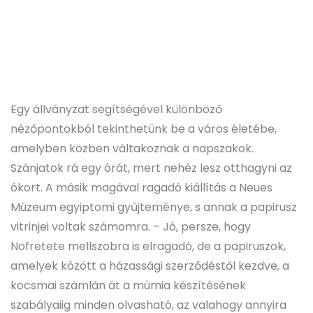
Egy állványzat segítségével különböző
nézőpontokból tekinthetünk be a város életébe,
amelyben közben váltakoznak a napszakok.
Szánjatok rá egy órát, mert nehéz lesz otthagyni az
ókort. A másik magával ragadó kiállítás a Neues
Múzeum egyiptomi gyűjteménye, s annak a papirusz
vitrinjei voltak számomra. – Jó, persze, hogy
Nofretete mellszobra is elragadó, de a papiruszok,
amelyek között a házassági szerződéstől kezdve, a
kocsmai számlán át a múmia készítésének
szabályaiig minden olvasható, az valahogy annyira