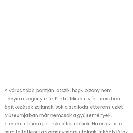
A város több pontján látszik, hogy bizony nem
annyira szegény már Berlin. Minden városrészben
építkezések zajlanak, sok a szálloda, étterem, üzlet.
Múzeumjaiban már nemcsak a gyűjtemények,
hanem a kísérő produkciók is ütősek. Na és az árak
sem feltétlenül a szegénységre utalnak. Inkább látok