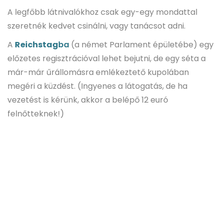
A legfőbb látnivalókhoz csak egy-egy mondattal
szeretnék kedvet csinálni, vagy tanácsot adni.
A
Reichstag
ba
(a német Parlament épületébe) egy
előzetes regisztrációval lehet bejutni, de egy séta a
már-már űrállomásra emlékeztető kupolában
megéri a küzdést. (Ingyenes a látogatás, de ha
vezetést is kérünk, akkor a belépő 12 euró
felnőtteknek!)