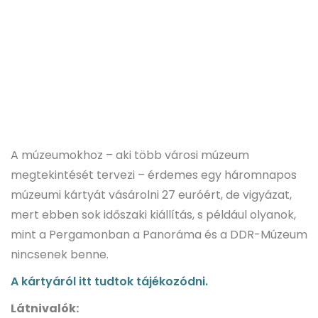
A múzeumokhoz – aki több városi múzeum
megtekintését tervezi – érdemes egy háromnapos
múzeumi kártyát vásárolni 27 euróért, de vigyázat,
mert ebben sok időszaki kiállítás, s például olyanok,
mint a Pergamonban a Panoráma és a DDR-Múzeum
nincsenek benne.
A kártyáról itt tudtok tájékozódni.
Látnivalók: