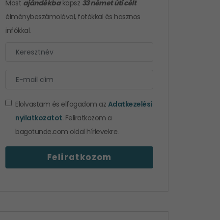
Most
ajándékba
kapsz
33 német úti célt
élménybeszámolóval, fotókkal és hasznos
infókkal.
Elolvastam és elfogadom az
Adatkezelési
nyilatkozatot
. Feliratkozom a
bagotunde.com oldal hírlevekre.