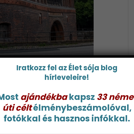
zott előttem egy ideális királynő képe. Magára
Iratkozz fel az Élet sója blog
uháit, gazdagságát a nyakán viselt rózsa ékszerek
hírleveleire!
 lakásokkal segíti, vámokkal és falakkal védelmezi,
 és összetartó szövetségeket köt, flottája
Most
ajándékba
kapsz
33 néme
k közt európaikat üdvözöl, s arra tanítja fiait,
úti célt
élménybeszámolóval,
fotókkal és hasznos infókkal.