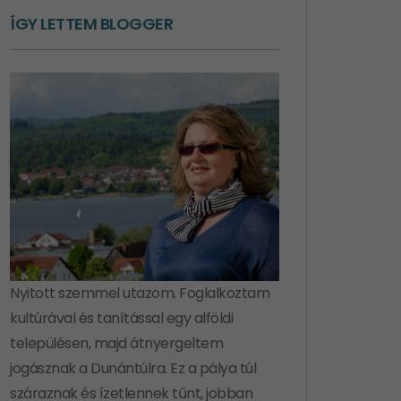
ÍGY LETTEM BLOGGER
Nyitott szemmel utazom. Foglalkoztam
kultúrával és tanítással egy alföldi
településen, majd átnyergeltem
jogásznak a Dunántúlra. Ez a pálya túl
száraznak és ízetlennek tűnt, jobban