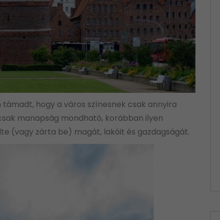
em támadt, hogy a város színesnek csak annyira
ak csak manapság mondható, korábban ilyen
dte (vagy zárta be) magát, lakóit és gazdagságát.