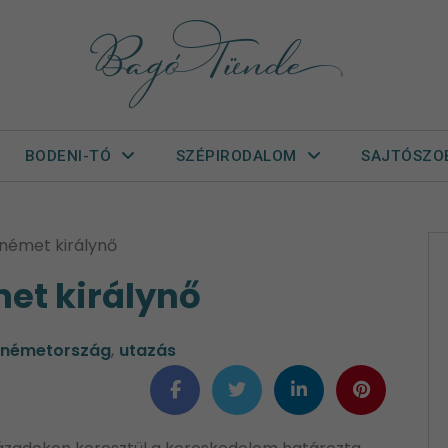
BODENI-TÓ
SZÉPIRODALOM
SAJTÓSZO
knémet királynő
et királynő
németország
,
utazás