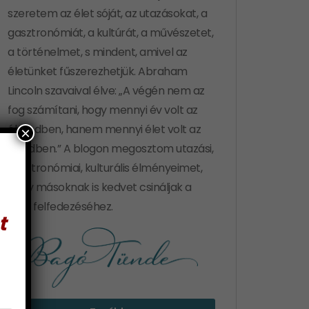
szeretem az élet sóját, az utazásokat, a
gasztronómiát, a kultúrát, a művészetet,
a történelmet, s mindent, amivel az
életünket fűszerezhetjük. Abraham
Lincoln szavaival élve: „A végén nem az
fog számítani, hogy mennyi év volt az
életedben, hanem mennyi élet volt az
×
éveidben.” A blogon megosztom utazási,
gasztronómiai, kulturális élményeimet,
hogy másoknak is kedvet csináljak a
világ felfedezéséhez.
t