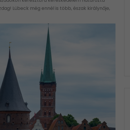
zázadokon keresztül a kereskedelem határozta
dag! Lübeck még ennél is több, észak királynője,