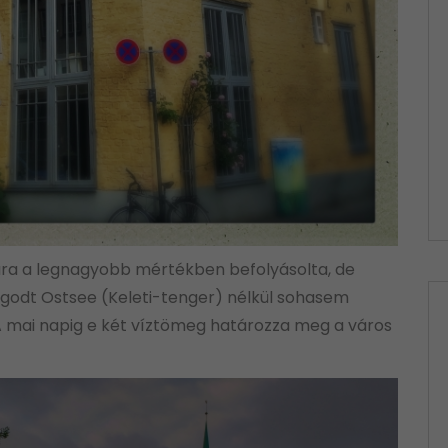
ára a legnagyobb mértékben befolyásolta, de
ugodt Ostsee (Keleti-tenger) nélkül sohasem
 A mai napig e két víztömeg határozza meg a város