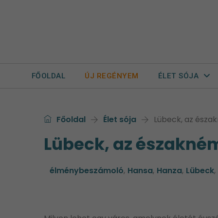
FŐOLDAL
ÚJ REGÉNYEM
ÉLET SÓJA
Főoldal
Élet sója
Lübeck, az észa
Lübeck, az északném
élménybeszámoló
,
Hansa
,
Hanza
,
Lübeck
,