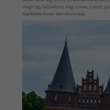
Milyen lehet egy város, amelynek életét évs
meg? Úgy képzeltem, hogy színes, nyitott, gaz
legalábbis Észak-Németországé.