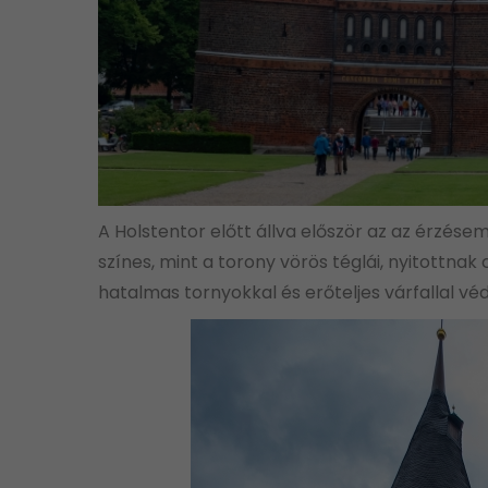
A Holstentor előtt állva először az az érzés
színes, mint a torony vörös téglái, nyitottn
hatalmas tornyokkal és erőteljes várfallal vé