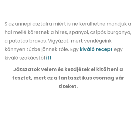
S az ünnepi asztalra miért is ne kerülhetne mondjuk a
hal mellé köretnek a híres, spanyol, csípős burgonya,
a patatas bravas. Vigyázat, mert vendégeink
könnyen tűzbe jönnek tőle. Egy
kiváló recept
egy
kiváló szakácstól
itt
.
Játszatok velem és kezdjétek el kitölteni a
tesztet, mert ez a fantasztikus csomag vár
titeket.