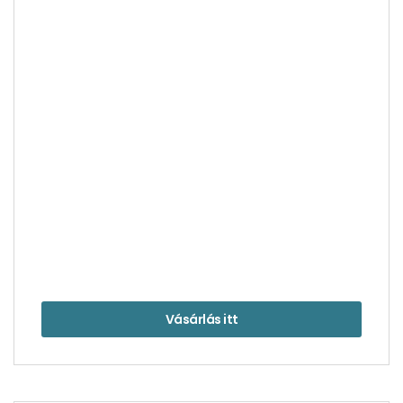
Itt biztosak Shakespeare személyében –
Stratford-upon-Avon
Vásárlás itt