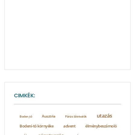
CIMKÉK:
utazás
Ausztria
Boden_tó
Párizs látnivalók
Bodeni-tó környéke
advent
élménybeszámoló