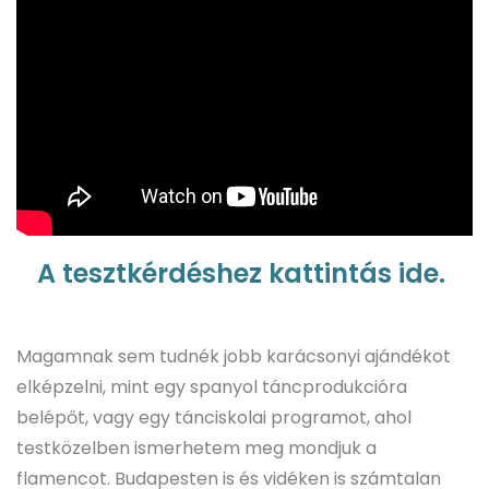
A tesztkérdéshez kattintás ide.
Magamnak sem tudnék jobb karácsonyi ajándékot
elképzelni, mint egy spanyol táncprodukcióra
belépőt, vagy egy tánciskolai programot, ahol
testközelben ismerhetem meg mondjuk a
flamencot. Budapesten is és vidéken is számtalan