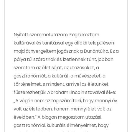
Nyitott szemmel utazom. Foglalkoztam
kultúrával és tanítással egy alföldi településen,
majd átnyergeltem jogásznak a Dunántúlra. Ez a
pálya túl száraznak és ízetlennek tűnt, jobban
szeretem az élet sóját, az utazásokat, a
gasztronómiát, a kultúrát, a művészetet, a
történelmet, s mindent, amivel az életünket
fűszerezhetjük. Abraham Lincoln szavaival élve:
„A végén nem az fog számítani, hogy mennyi év
volt az életedben, hanem mennyi élet volt az
éveidben.” A blogon megosztom utazási,
gasztronómiai, kulturális élményeimet, hogy