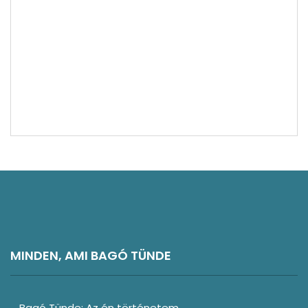
Látnivalók
Kelet-Németország látnivalók
Magyarország látnivalók
Norvégia látnivalók
Németország látnivalók
Olaszország látnivalók
Svájc látnivalók
Rajna-vidék és Mosel-völgy látnivalók
Vélemény
Észak-Németország látnivalók
MINDEN, AMI BAGÓ TÜNDE
Bagó Tünde: Az én történetem