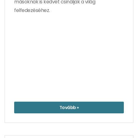
másoknak is kedvet csináljak a világ
felfedezéséhez.
Tovább »