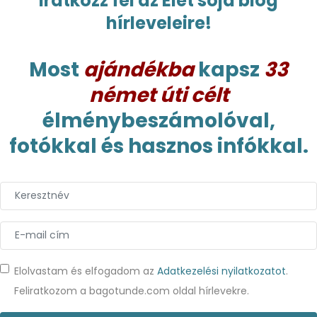
Iratkozz fel az Élet sója blog
hírleveleire!
Most
ajándékba
kapsz
33
német úti célt
élménybeszámolóval,
fotókkal és hasznos infókkal.
Elolvastam és elfogadom az
Adatkezelési nyilatkozatot
.
Feliratkozom a bagotunde.com oldal hírlevekre.