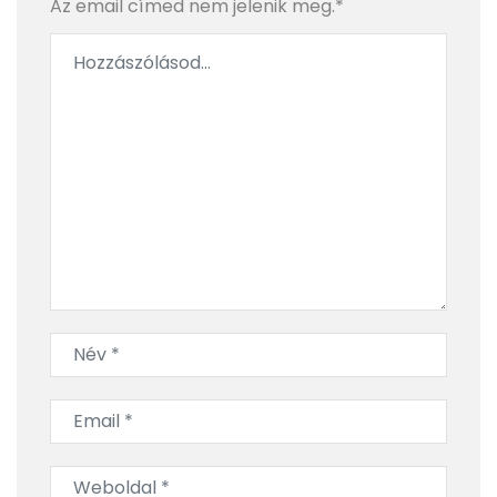
Az email címed nem jelenik meg.*
A varázslat útján a golf őshazájától a Loch Ness-i
szörnyig – Skócia, 3. rész
BlendyGo 3 a hátizsákban: rejtett szépségek és
modern ízek a legendás Fekete-erdőben