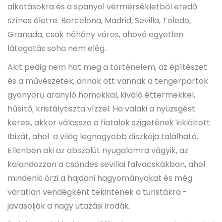
alkotásokra és a spanyol vérmérsékletből eredő
színes életre. Barcelona, Madrid, Sevilla, Toledo,
Granada, csak néhány város, ahová egyetlen
látogatás soha nem elég.
Akit pedig nem hat meg a történelem, az építészet
és a művészetek, annak ott vannak a tengerpartok
gyönyörű aranyló homokkal, kiváló éttermekkel,
hűsítő, kristálytiszta vízzel. Ha valaki a nyüzsgést
keresi, akkor válassza a fiatalok szigetének kikiáltott
Ibizát, ahol a világ legnagyobb diszkója található.
Ellenben aki az abszolút nyugalomra vágyik, az
kalandozzon a csöndes sevillai falvacskákban, ahol
mindenki őrzi a hajdani hagyományokat és még
váratlan vendégként tekintenek a turistákra -
javasolják a nagy utazási irodák.