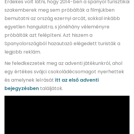
Érdekes volt látni, hogy 2014-ben a spanyol turisztikai
szakemberek meg sem próbálták a filmjükben
bemutatni az ország ezernyi arcát, sokkal inkább
egyetlen hangulatra, s jónéhány véleményre
próbálták azt felépíteni. Azt hiszem a
Spanyolországból hazautazó elégedett turisták a
legjobb reklám.
Ne feledkezzetek meg az adventi játékunkról, ahol
egy értékes svájci csokoládécsomagot nyerhettek
és amelynek leírását
itt az első adventi
bejegyzésben
találjátok.