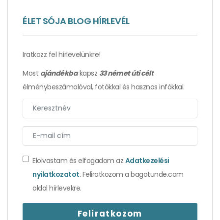
ÉLET SÓJA BLOG HÍRLEVÉL
Élmények, amelyektől Isztambul a nélkülözhetetlen
hagyma lett – 2. rész
Iratkozz fel hírlevelünkre!
Most
ajándékba
kapsz
33 német úti célt
élménybeszámolóval, fotókkal és hasznos infókkal.
Elolvastam és elfogadom az
Adatkezelési
nyilatkozatot
. Feliratkozom a bagotunde.com
Csíp, de nélküle ízetlen lenne – isztambuli
oldal hírlevekre.
élmények 1. rész