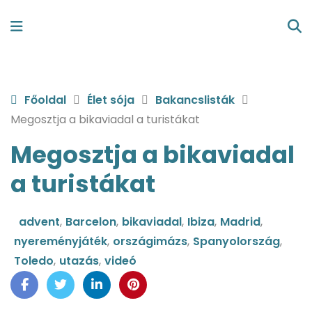
Főoldal
Élet sója
Bakancslisták
Megosztja a bikaviadal a turistákat
Megosztja a bikaviadal
a turistákat
advent
,
Barcelon
,
bikaviadal
,
Ibiza
,
Madrid
,
nyereményjáték
,
országimázs
,
Spanyolország
,
Toledo
,
utazás
,
videó