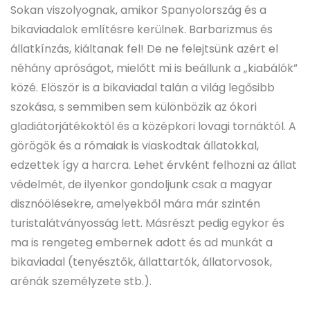
Sokan viszolyognak, amikor Spanyolország és a
bikaviadalok említésre kerülnek. Barbarizmus és
állatkínzás, kiáltanak fel! De ne felejtsünk azért el
néhány apróságot, mielőtt mi is beállunk a „kiabálók”
közé. Elöször is a bikaviadal talán a világ legősibb
szokása, s semmiben sem különbözik az ókori
gladiátorjátékoktól és a középkori lovagi tornáktól. A
görögök és a rómaiak is viaskodtak állatokkal,
edzettek így a harcra. Lehet érvként felhozni az állat
védelmét, de ilyenkor gondoljunk csak a magyar
disznóölésekre, amelyekből mára már szintén
turistalátványosság lett. Másrészt pedig egykor és
ma is rengeteg embernek adott és ad munkát a
bikaviadal (tenyésztők, állattartók, állatorvosok,
arénák személyzete stb.).