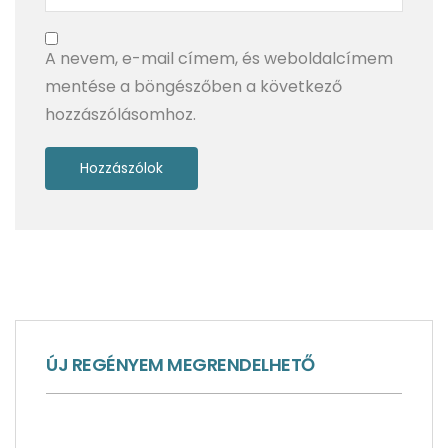
A nevem, e-mail címem, és weboldalcímem
mentése a böngészőben a következő
hozzászólásomhoz.
Skócia, a varázslat és valóság határán – 1. rész
ÚJ REGÉNYEM MEGRENDELHETŐ