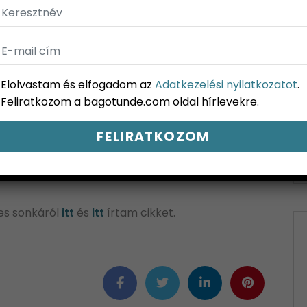
igen sok közte a legelő.
Szalai Krisztián
Elolvastam és elfogadom az
Adatkezelési nyilatkozatot
.
 feketének, mert ha valaki betéved a fák közé,
Feliratkozom a bagotunde.com oldal hírlevekre.
t éjszaka van, vagy azért, mert a középkorban
 is volt, az már csak grátisz a sok szellemtörténet
ete-erdőbe, ahol manók és szellemek vezetik majd
res sonkáról
itt
és
itt
írtam cikket.