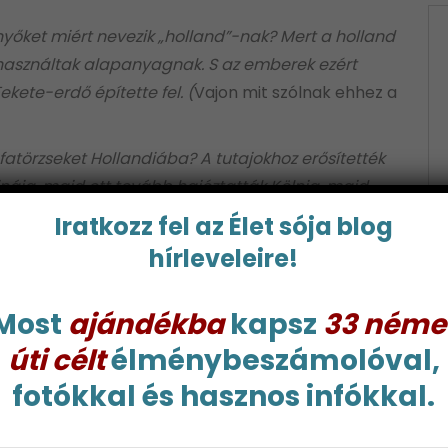
őket miért nevezik „holland”-nak? Mert a holland
t használtak alapanyagnak. S az emberek ezért
ete-erdő építette fel. (
Vajon mit szólnak ehhez a
 fatörzseket Hollandiába? A tutajokhoz erősítették
ajnáig, majd ott tovább hajóztatták Kölnig, majd
e, a Kőszív is, amelyben a szegény és fiatal Munk
Iratkozz fel az Élet sója blog
i Miskával, az erdő egyik szellemével, s az ő élő
hírleveleire!
éből sok érdekes dolgot megtudhatsz a Fekete-
es elolvasni, szerencsére magyarul is
Most
ajándékba
kapsz
33 néme
úti célt
élménybeszámolóval,
éséhez meg kell másznunk egy közeli hegyet tiszta
fotókkal és hasznos infókkal.
 (a Fekete-erdő legmagasabb pontja) és magunk is
l nagy és sötét erdőség terül el Németország