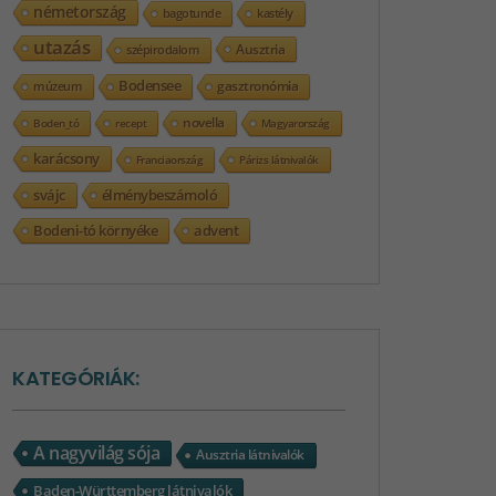
németország
bagotunde
kastély
utazás
Ausztria
szépirodalom
Bodensee
gasztronómia
múzeum
novella
Boden_tó
recept
Magyarország
karácsony
Franciaország
Párizs látnivalók
svájc
élménybeszámoló
Bodeni-tó környéke
advent
KATEGÓRIÁK:
A nagyvilág sója
Ausztria látnivalók
Baden-Württemberg látnivalók