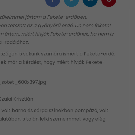
züleimmel jártam a Fekete-erdőben,
n tetszett ez a gyönyörű erdő. De nem fekete!
m értem, miért hívják Fekete-erdőnek, ha nem is
i irodájához.
ágon is sokunk számára ismert a Fekete-erdő.
étek már a kérdést, hogy miért hívják Fekete-
Szalai Krisztián
 volt barna és sárga színekben pompázó, volt
alatában, s talán lelki szemeimmel, vagy elég