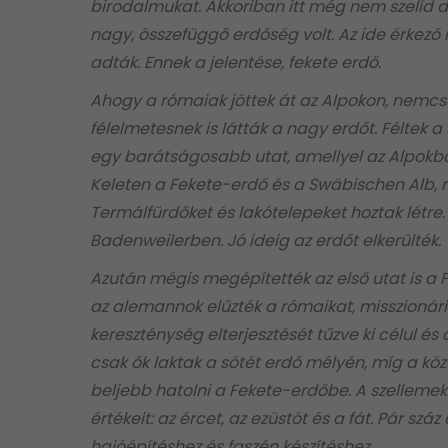
birodalmukat. Akkoriban itt még nem szelíd 
nagy, összefüggő erdőség volt. Az ide érkező 
adták. Ennek a jelentése, fekete erdő.
Ahogy a rómaiak jöttek át az Alpokon, nemc
félelmetesnek is látták a nagy erdőt. Féltek a
egy barátságosabb utat, amellyel az Alpokból
Keleten a Fekete-erdő és a Swäbischen Alb, 
Termálfürdőket és lakótelepeket hoztak lét
Badenweilerben. Jó ideig az erdőt elkerülték.
Azután mégis megépítették az első utat is a F
az alemannok elűzték a rómaikat, misszionáriu
kereszténység elterjesztését tűzve ki célul és
csak ők laktak a sötét erdő mélyén, míg a kö
beljebb hatolni a Fekete-erdőbe. A szellemeke
értékeit: az ércet, az ezüstöt és a fát. Pár sz
hajóépítéshez és faszén készítéshez.