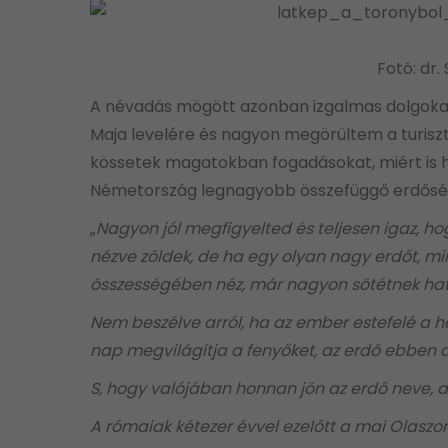
Fotó: dr. 
A névadás mögött azonban izgalmas dolgokat
Maja levelére és nagyon megörültem a turiszti
kössetek magatokban fogadásokat, miért is 
Németország legnagyobb összefüggő erdősé
„
Nagyon jól megfigyelted és teljesen igaz, h
nézve zöldek, de ha egy olyan nagy erdőt, min
összességében néz, már nagyon sötétnek hat
Nem beszélve arról, ha az ember estefelé a 
nap megvilágítja a fenyőket, az erdő ebben a
S, hogy valójában honnan jön az erdő neve, 
A rómaiak kétezer évvel ezelőtt a mai Olaszorsz