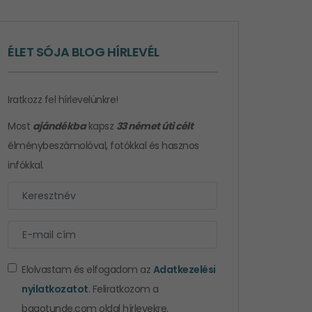
ÉLET SÓJA BLOG HÍRLEVÉL
Iratkozz fel hírlevelünkre!
Most
ajándékba
kapsz
33 német úti célt
élménybeszámolóval, fotókkal és hasznos
infókkal.
Elolvastam és elfogadom az
Adatkezelési
nyilatkozatot
. Feliratkozom a
bagotunde.com oldal hírlevekre.