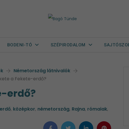
BODENI-TÓ
SZÉPIRODALOM
SAJTÓSZO
ók
Németország látnivalók
ekete a Fekete-erdő?
e-erdő?
erdő
,
középkor
,
németország
,
Rajna
,
rómaiak
,