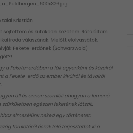
Szalai Krisztián
 sejtettem és kutakodni kezdtem. Rátaláltam
kai iroda válaszának. Mielőtt elolvassátok,
hívják Fekete-erdőnek (Schwarzwald)
gét?!
ogy a Fekete-erdőben a fák egyenként és közelről
t a Fekete-erdő az ember kívülről és távolról
.
hegyen áll és onnan szemléli ahogyan a lemenő
 szürkületben egészen feketének látszik.
ahhoz elmesélünk neked egy történetet:
ág területéről észak felé terjesztették ki a