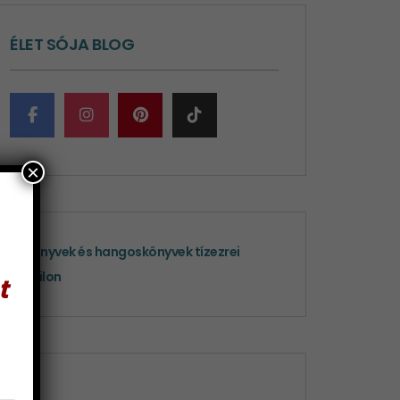
ÉLET SÓJA BLOG
×
t