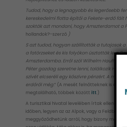
Tudod, hogy a legnagyobb és legerősebb feny
kereskedelmi flotta építői a Fekete-erdő fái
szokták azt mondani, hogy Amszterdamot a Fek
hollandok?-szerző
)
S azt tudod, hogyan szállították a tutajosok a
a fatörzseket és kis folyókon úsztatták le a R
Amszterdamba. Erről szól Wilhelm Hauff meséj
Péter gazdag szeretne lenni, találkozik Holland
szívét elcseréli egy kőszívre pénzért. A mes
erdőről még.
” (A mesét felnőtteknek is érdem
megtalálható, többek között
itt
.)
A turisztikai hivatal levelében írtak ellenőrz
időben, legyen az az Alpok, vagy a Feldberg
meggyőződhetünk arról, hogy bizony messzirő