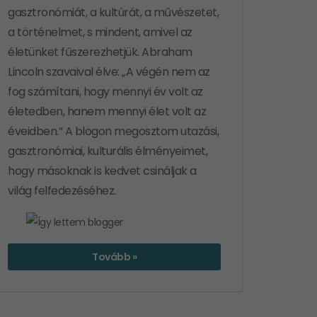
gasztronómiát, a kultúrát, a művészetet,
a történelmet, s mindent, amivel az
életünket fűszerezhetjük. Abraham
Lincoln szavaival élve: „A végén nem az
fog számítani, hogy mennyi év volt az
életedben, hanem mennyi élet volt az
éveidben.” A blogon megosztom utazási,
gasztronómiai, kulturális élményeimet,
hogy másoknak is kedvet csináljak a
világ felfedezéséhez.
Tovább »