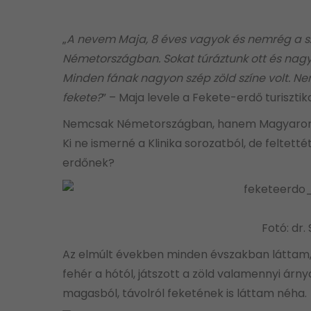
„
A nevem Maja, 8 éves vagyok és nemrég a s
Németországban. Sokat túráztunk ott és nagyo
Minden fának nagyon szép zöld színe volt. Ne
fekete?
” – Maja levele a Fekete-erdő turisztika
Nemcsak Németországban, hanem Magyarorsz
Ki ne ismerné a Klinika sorozatból, de feltett
erdőnek?
Fotó: dr. 
Az elmúlt években minden évszakban láttam,
fehér a hótól, játszott a zöld valamennyi árny
magasból, távolról feketének is láttam néha.