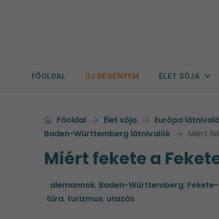
FŐOLDAL
ÚJ REGÉNYEM
ÉLET SÓJA
Főoldal
Élet sója
Európa látnival
Baden-Württemberg látnivalók
Miért f
Miért fekete a Feket
alemannok
,
Baden-Württemberg
,
Fekete-
túra
,
turizmus
,
utazás