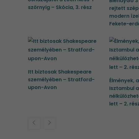
BlendyGo 3 
szörnyig – Skócia, 3. rész
rejtett szé
modern íze
Fekete-erd
Itt biztosak Shakespeare
személyében – Stratford-
Élmények, 
upon-Avon
Isztambul a
nélkülözhe
lett – 2. rés