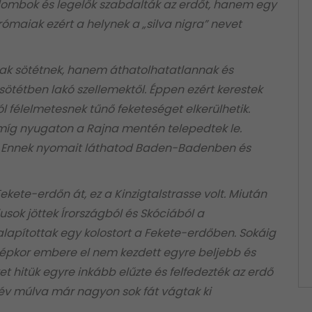
dombok és legelők szabdalták az erdőt, hanem egy
rómaiak ezért a helynek a „silva nigra” nevet
sak sötétnek, hanem áthatolhatatlannak és
 sötétben lakó szellemektől. Éppen ezért kerestek
 félelmetesnek tűnő feketeséget elkerülhetik.
míg nyugaton a Rajna mentén telepedtek le.
re. Ennek nyomait láthatod Baden-Badenben és
ekete-erdőn át, ez a Kinzigtalstrasse volt. Miután
sok jöttek Írországból és Skóciából a
 alapítottak egy kolostort a Fekete-erdőben. Sokáig
zépkor embere el nem kezdett egyre beljebb és
t hitük egyre inkább elűzte és felfedezték az erdő
áz év múlva már nagyon sok fát vágtak ki