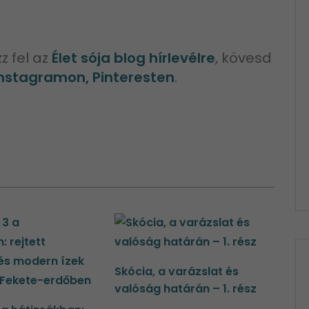
z fel az
Élet sója blog hírlevélre
, kövesd
Instagramon, Pinteresten
.
Skócia, a varázslat és
valóság határán – 1. rész