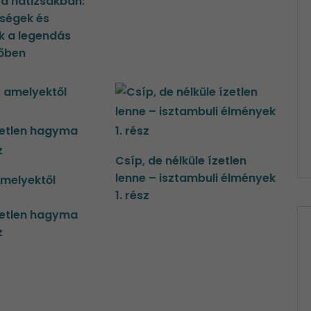
a hátizsákban:
pségek és
k a legendás
őben
Csíp, de nélküle ízetlen
lenne – isztambuli élmények
amelyektől
1. rész
tetlen hagyma
z