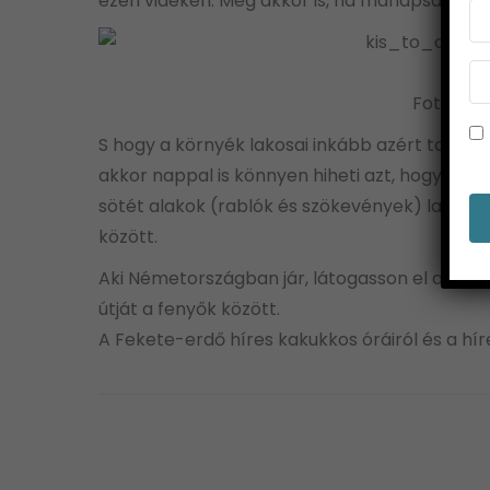
ezen vidékén. Még akkor is, ha manapság már 
Fotó: dr. 
S hogy a környék lakosai inkább azért tartják
akkor nappal is könnyen hiheti azt, hogy söté
sötét alakok (rablók és szökevények) lakhelyei
között.
Aki Németországban jár, látogasson el a Fek
útját a fenyők között.
A Fekete-erdő híres kakukkos óráiról és a hí