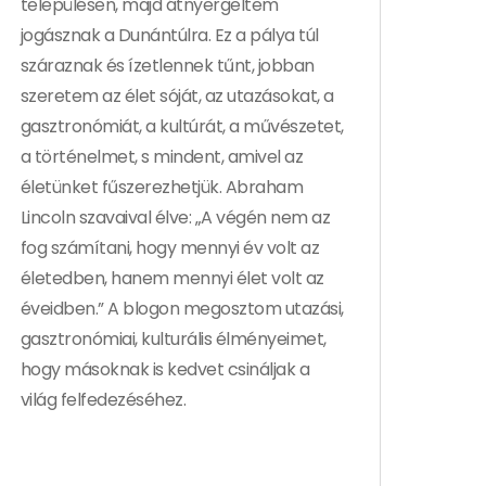
településen, majd átnyergeltem
jogásznak a Dunántúlra. Ez a pálya túl
száraznak és ízetlennek tűnt, jobban
szeretem az élet sóját, az utazásokat, a
gasztronómiát, a kultúrát, a művészetet,
a történelmet, s mindent, amivel az
életünket fűszerezhetjük. Abraham
Lincoln szavaival élve: „A végén nem az
fog számítani, hogy mennyi év volt az
életedben, hanem mennyi élet volt az
éveidben.” A blogon megosztom utazási,
gasztronómiai, kulturális élményeimet,
hogy másoknak is kedvet csináljak a
világ felfedezéséhez.