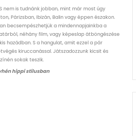
. S nem is tudnánk jobban, mint már most úgy
ton, Párizsban, Ibizán, Balin vagy éppen északon.
san becsempészhetjük a mindennapjainkba a
uhatárból, néhány film, vagy képeslap átböngészése
 kis hazádban. S a hangulat, amit ezzel a pár
végés kiruccanással. Játszadozzunk kicsit és
zínén sokak teszik.
yhén hippi stílusban