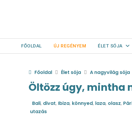
FŐOLDAL
ÚJ REGÉNYEM
ÉLET SÓJA
Főoldal
Élet sója
A nagyvilág sója
Öltözz úgy, mintha 
Bali
,
divat
,
Ibiza
,
könnyed
,
laza
,
olasz
,
Pár
utazás