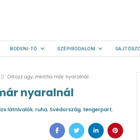
BODENI-TÓ
SZÉPIRODALOM
SAJTÓSZ
Öltözz úgy, mintha már nyaralnál
már nyaralnál
izs látnivalók
,
ruha
,
Svédország
,
tengerpart
,