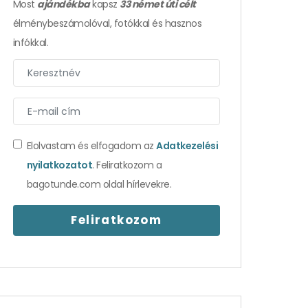
Most
ajándékba
kapsz
33 német úti célt
élménybeszámolóval, fotókkal és hasznos
infókkal.
Elolvastam és elfogadom az
Adatkezelési
nyilatkozatot
. Feliratkozom a
bagotunde.com oldal hírlevekre.