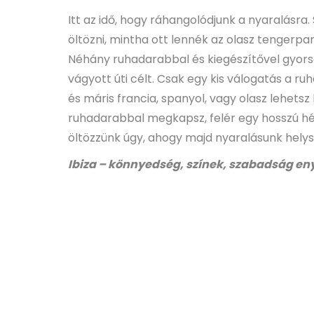
Itt az idő, hogy ráhangolódjunk a nyaralásra
öltözni, mintha ott lennék az olasz tengerpar
Néhány ruhadarabbal és kiegészítővel gyor
vágyott úti célt. Csak egy kis válogatás a r
és máris francia, spanyol, vagy olasz lehetsz
ruhadarabbal megkapsz, felér egy hosszú hét
öltözzünk úgy, ahogy majd nyaralásunk helys
Ibiza – könnyedség, színek, szabadság en