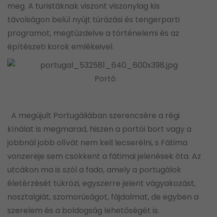
meg. A turistáknak viszont viszonylag kis
távolságon belül nyújt túrázási és tengerparti
programot, megtűzdelve a történelemi és az
építészeti korok emlékeivel.
Portó
A megújult Portugáliában szerencsére a régi
kínálat is megmarad, hiszen a portói bort vagy a
jobbnál jobb olívát nem kell lecserélni, s Fátima
vonzereje sem csökkent a fátimai jelenések óta. Az
utcákon ma is szól a fado, amely a portugálok
életérzését tükrözi, egyszerre jelent vágyakozást,
nosztalgiát, szomorúságot, fájdalmat, de egyben a
szerelem és a boldogság lehetőségét is.