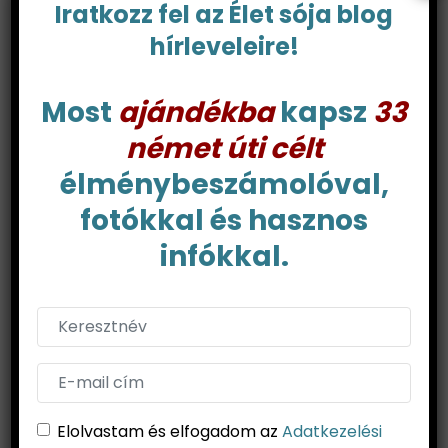
Iratkozz fel az Élet sója blog
ÚJ REGÉNYEM MEGRENDELHETŐ
hírleveleire!
Most
ajándékba
kapsz
33
Vásárlás itt
német úti célt
élménybeszámolóval,
fotókkal és hasznos
infókkal.
ÉLET SÓJA BLOG HÍRLEVÉL
Iratkozz fel hírlevelünkre!
Most
ajándékba
kapsz
33 német úti célt
élménybeszámolóval, fotókkal és hasznos infókkal.
Elolvastam és elfogadom az
Adatkezelési