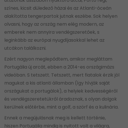
utazónak Lisszabon nyaktörő utcái, Portó régi,
színes, kicsit düledező házai és az Atlanti-óceán
alakította tengerpartok jutnak eszébe. Sok helyen
olvasni, hogy az ország nem elég modern, az
emberek nem annyira vendégszeretőek, s
leginkább az európai nyugdíjasokkal lehet az
utcákon találkozni.
Ezért nagyon meglepődtem, amikor megláttam
Portugália új arcát, ebben a 2014-es országimázs
videóban. S tetszett. Tetszett, mert fiatalok érzik jól
magukat a kis atlanti államban (így hívják saját
országukat a portugálok), a helyiek kedvességéről
és vendégszeretetükről áradoznak, s olyan dolgok
kerülnek előtérbe, mint a golf, a szörf és a kulinária.
Ennek a megújulásnak meg is kellett történie,
hiszen Portugália mindig is nyitott volt a világra,