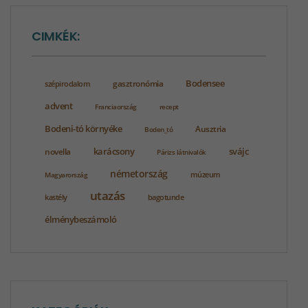
CIMKÉK:
gasztronómia
Bodensee
szépirodalom
advent
Franciaország
recept
Bodeni-tó környéke
Ausztria
Boden_tó
karácsony
svájc
novella
Párizs látnivalók
németország
Magyarország
múzeum
utazás
bagotunde
kastély
élménybeszámoló