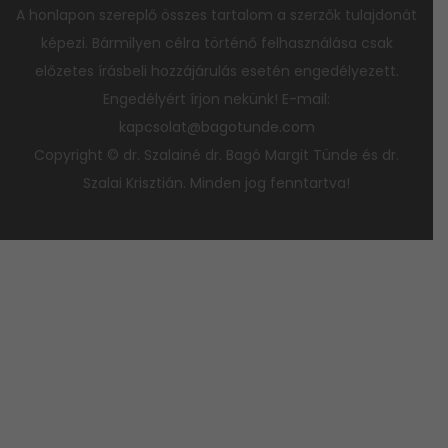
A honlapon szereplő összes tartalom a szerzők tulajdonát
képezi. Bármilyen célra történő felhasználása csak
előzetes írásbeli hozzájárulás esetén engedélyezett.
Engedélyért írjon nekünk! E-mail:
kapcsolat@bagotunde.com
Copyright © dr. Szalainé dr. Bagó Margit Tünde és dr.
Szalai Krisztián. Minden jog fenntartva!