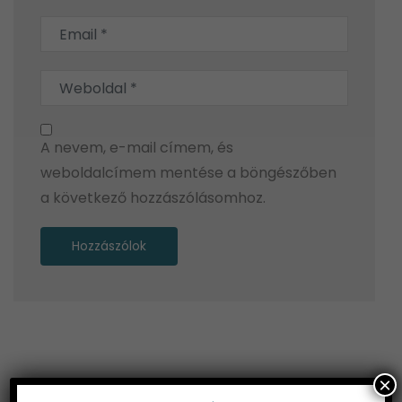
A nevem, e-mail címem, és
weboldalcímem mentése a böngészőben
a következő hozzászólásomhoz.
Alternative:
×