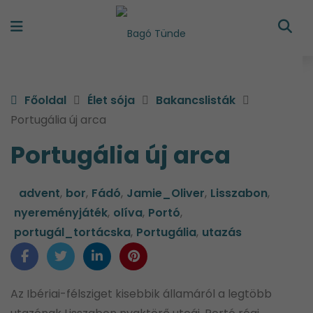
Főoldal
Élet sója
Bakancslisták
Portugália új arca
Portugália új arca
advent
,
bor
,
Fádó
,
Jamie_Oliver
,
Lisszabon
,
nyereményjáték
,
olíva
,
Portó
,
portugál_tortácska
,
Portugália
,
utazás
Az Ibériai-félsziget kisebbik államáról a legtöbb