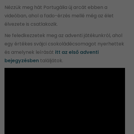
Nézzük meg hát Portugália új arcát ebben a
videóban, ahol a fado-érzés mellé még az élet
élvezete is csatlakozik.
Ne feledkezzetek meg az adventi játékunkról, ahol
egy értékes svájci csokoládécsomagot nyerhettek
és amelynek leírását
itt az első adventi
bejegyzésben
találjátok.