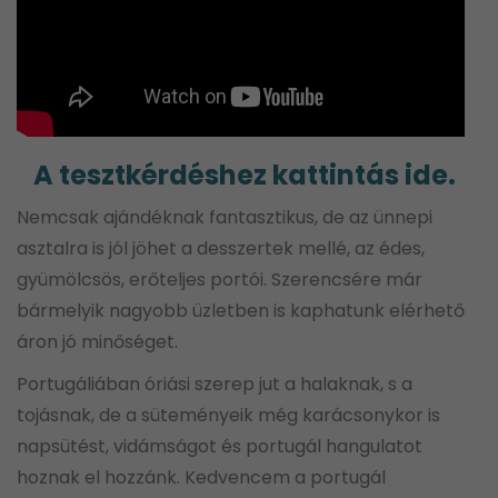
A tesztkérdéshez kattintás ide.
Nemcsak ajándéknak fantasztikus, de az ünnepi
asztalra is jól jöhet a desszertek mellé, az édes,
gyümölcsös, erőteljes portói. Szerencsére már
bármelyik nagyobb üzletben is kaphatunk elérhető
áron jó minőséget.
Portugáliában óriási szerep jut a halaknak, s a
tojásnak, de a süteményeik még karácsonykor is
napsütést, vidámságot és portugál hangulatot
hoznak el hozzánk. Kedvencem a portugál