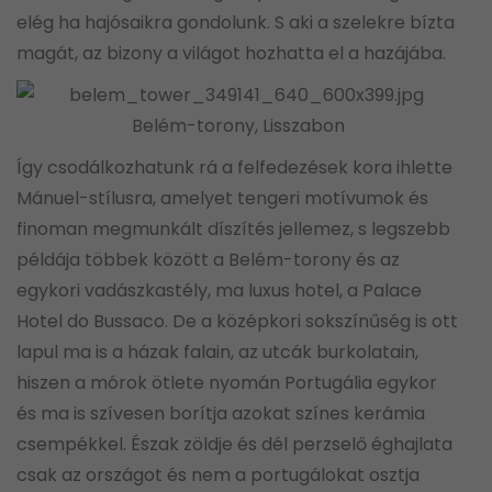
elég ha hajósaikra gondolunk. S aki a szelekre bízta
magát, az bizony a világot hozhatta el a hazájába.
Belém-torony, Lisszabon
Így csodálkozhatunk rá a felfedezések kora ihlette
Mánuel-stílusra, amelyet tengeri motívumok és
finoman megmunkált díszítés jellemez, s legszebb
példája többek között a Belém-torony és az
egykori vadászkastély, ma luxus hotel, a Palace
Hotel do Bussaco. De a középkori sokszínűség is ott
lapul ma is a házak falain, az utcák burkolatain,
hiszen a mórok ötlete nyomán Portugália egykor
és ma is szívesen borítja azokat színes kerámia
csempékkel. Észak zöldje és dél perzselő éghajlata
csak az országot és nem a portugálokat osztja