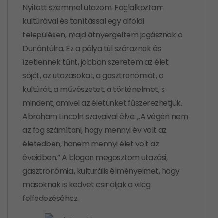
Nyitott szemmel utazom. Foglalkoztam
kultúrával és tanítással egy alföldi
településen, majd átnyergeltem jogásznak a
Dunántúlra. Ez a pálya túl száraznak és
ízetlennek tűnt, jobban szeretem az élet
sóját, az utazásokat, a gasztronómiát, a
kultúrát, a művészetet, a történelmet, s
mindent, amivel az életünket fűszerezhetjük.
Abraham Lincoln szavaival élve: „A végén nem
az fog számítani, hogy mennyi év volt az
életedben, hanem mennyi élet volt az
éveidben.” A blogon megosztom utazási,
gasztronómiai, kulturális élményeimet, hogy
másoknak is kedvet csináljak a világ
felfedezéséhez.