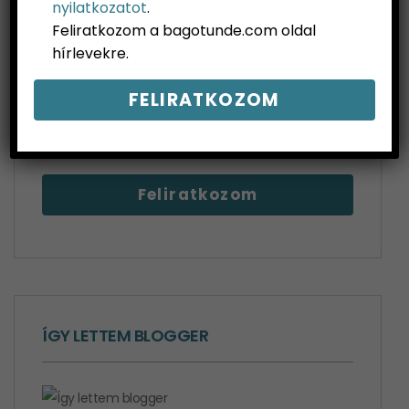
nyilatkozatot
.
Feliratkozom a bagotunde.com oldal
hírlevekre.
Elolvastam és elfogadom az
Adatkezelési
nyilatkozatot
. Feliratkozom a bagotunde.com
oldal hírlevekre.
ÍGY LETTEM BLOGGER