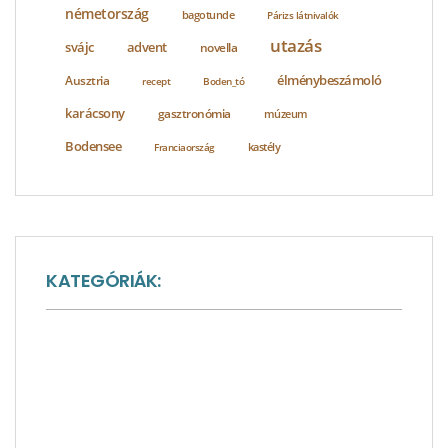
németország
bagotunde
Párizs látnivalók
utazás
svájc
advent
novella
élménybeszámoló
Ausztria
recept
Boden_tó
karácsony
gasztronómia
múzeum
Bodensee
Franciaország
kastély
KATEGÓRIÁK:
A nagyvilág sója
Ausztria látnivalók
Baden-Württemberg látnivalók
Bakancslisták
Bajorország látnivalók
Európa látnivalók
Franciaország látnivalók