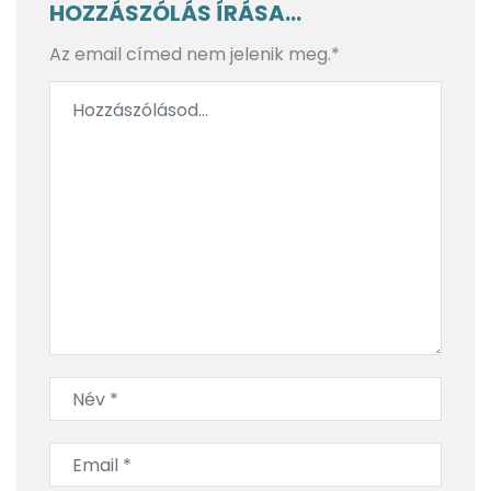
HOZZÁSZÓLÁS ÍRÁSA...
Az email címed nem jelenik meg.*
A varázslat útján a golf őshazájától a Loch Ness-i
szörnyig – Skócia, 3. rész
BlendyGo 3 a hátizsákban: rejtett szépségek és