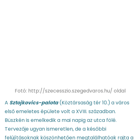
Fotó: http://szecesszio.szegedvaros.hu/ oldal
A
Sztojkovics-palota
(Köztársaság tér 10.)
a város
első emeletes épülete volt a XVIII. században.
Büszkén is emelkedik a mai napig az utca fölé.
Tervezője ugyan ismeretlen, de a későbbi
felújításoknak köszönhetően megtalálhatóak rajta a