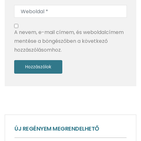
modern ízek a legendás Fekete-erdőben
A nevem, e-mail címem, és weboldalcímem
mentése a böngészőben a következő
hozzászólásomhoz.
Skócia, a varázslat és valóság határán – 1. rész
ÚJ REGÉNYEM MEGRENDELHETŐ