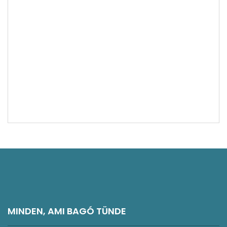
Gasztronómia
Interjúk, vendégírások
Látnivalók
Kelet-Németország látnivalók
Magyarország látnivalók
Norvégia látnivalók
Németország látnivalók
Olaszország látnivalók
Svájc látnivalók
Rajna-vidék és Mosel-völgy látnivalók
Vélemény
Észak-Németország látnivalók
MINDEN, AMI BAGÓ TÜNDE