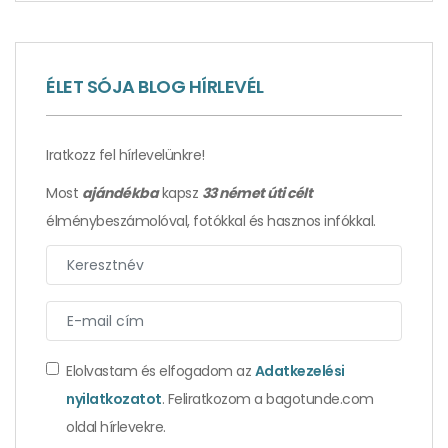
ÉLET SÓJA BLOG HÍRLEVÉL
Élmények, amelyektől Isztambul a nélkülözhetetlen
hagyma lett – 2. rész
Iratkozz fel hírlevelünkre!
Most
ajándékba
kapsz
33 német úti célt
élménybeszámolóval, fotókkal és hasznos infókkal.
Elolvastam és elfogadom az
Adatkezelési
nyilatkozatot
. Feliratkozom a bagotunde.com
Csíp, de nélküle ízetlen lenne – isztambuli
oldal hírlevekre.