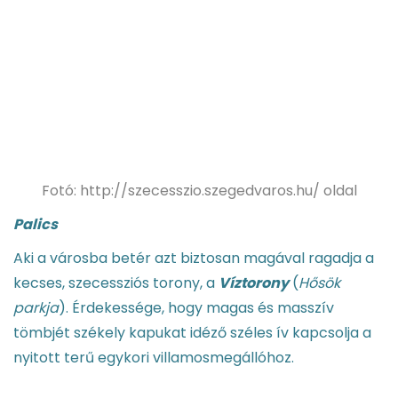
Fotó: http://szecesszio.szegedvaros.hu/ oldal
Palics
Aki a városba betér azt biztosan magával ragadja a
kecses, szecessziós torony, a
Víztorony
(
Hősök
parkja
). Érdekessége, hogy magas és masszív
tömbjét székely kapukat idéző széles ív kapcsolja a
nyitott terű egykori villamosmegállóhoz.