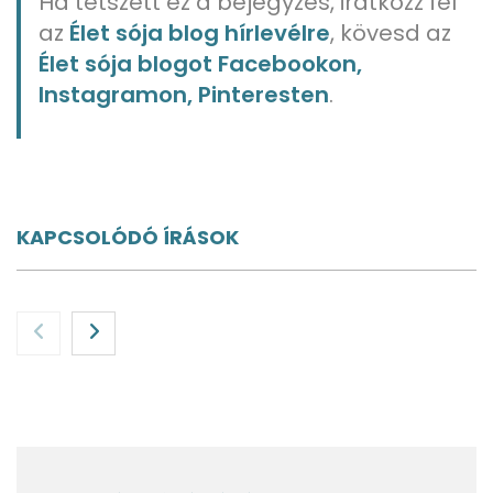
Ha tetszett ez a bejegyzés, iratkozz fel
az
Élet sója blog hírlevélre
, kövesd az
Élet sója blogot Facebookon,
Instagramon, Pinteresten
.
KAPCSOLÓDÓ ÍRÁSOK