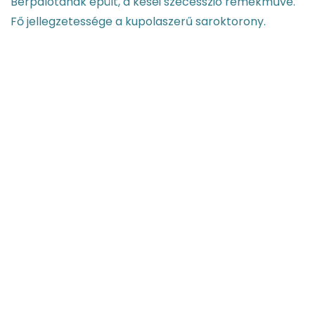
Bérpalotának épült, a kései szecesszió remekműve.
Fő jellegzetessége a kupolaszerű saroktorony.