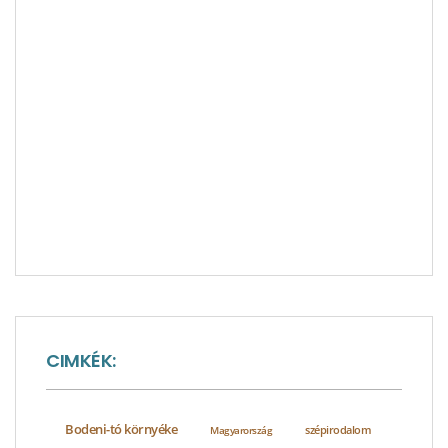
CIMKÉK:
Bodeni-tó környéke
szépirodalom
Magyarország