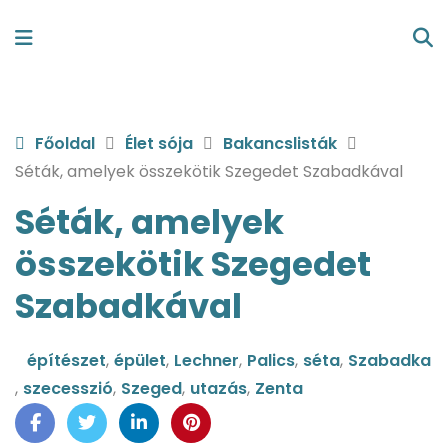
Főoldal
Élet sója
Bakancslisták
Séták, amelyek összekötik Szegedet Szabadkával
Séták, amelyek
összekötik Szegedet
Szabadkával
építészet
,
épület
,
Lechner
,
Palics
,
séta
,
Szabadka
,
szecesszió
,
Szeged
,
utazás
,
Zenta