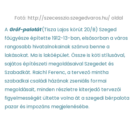
Fotó: http://szecesszio.szegedvaros.hu/ oldal
A
Gróf-palotát
(Tisza Lajos körút 20/B) Szeged
főügyésze építette 1912-13-ban, elsősorban a város
rangosabb hivatalnokainak szánva benne a
lakásokat. Ma is lakóépület. Össze is köti stílusával,
sajátos építészeti megoldásaival Szegedet és
Szabadkát. Raichl Ferenc, a tervező mintha
szabadkai családi házának zseniális formai
megoldásait, minden részletre kiterjedő tervezői
figyelmességét ültette volna át a szegedi bérpalota
pazar és impozáns megjelenésébe.