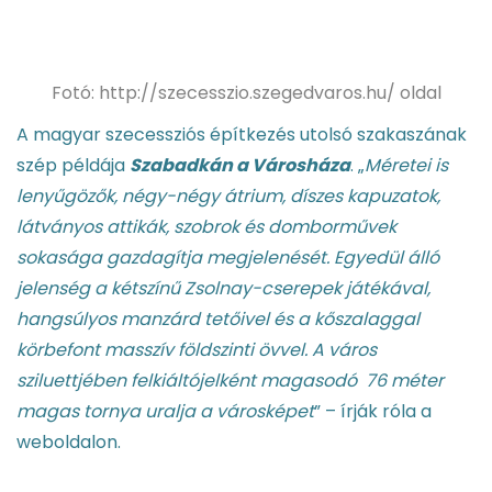
Fotó: http://szecesszio.szegedvaros.hu/ oldal
A magyar szecessziós építkezés utolsó szakaszának
szép példája
Szabadkán a Városháza
. „
Méretei is
lenyűgözők, négy-négy átrium, díszes kapuzatok,
látványos attikák, szobrok és domborművek
sokasága gazdagítja megjelenését. Egyedül álló
jelenség a kétszínű Zsolnay-cserepek játékával,
hangsúlyos manzárd tetőivel és a kőszalaggal
körbefont masszív földszinti övvel. A város
sziluettjében felkiáltójelként magasodó 76 méter
magas tornya uralja a városképet
” – írják róla a
weboldalon.