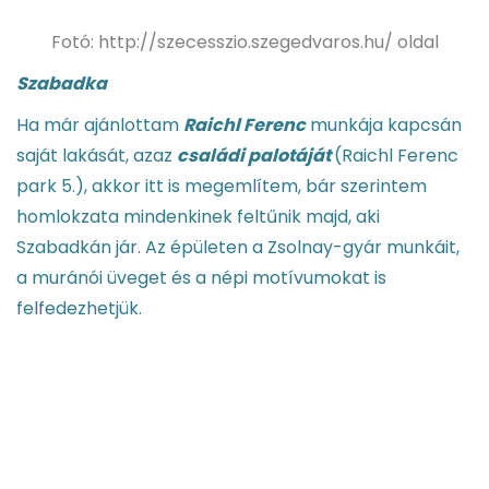
Fotó: http://szecesszio.szegedvaros.hu/ oldal
Szabadka
Ha már ajánlottam
Raichl Ferenc
munkája kapcsán
saját lakását, azaz
családi palotáját
(Raichl Ferenc
park 5.), akkor itt is megemlítem, bár szerintem
homlokzata mindenkinek feltűnik majd, aki
Szabadkán jár. Az épületen a Zsolnay-gyár munkáit,
a muránói üveget és a népi motívumokat is
felfedezhetjük.