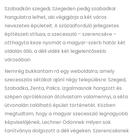
Szabadkán szegedi, Szegeden pedig szabadkai
hangulatra lelhet, aki végigjárja a két város
nevezetes épületeit. A századforduló jellegzetes
építészeti stílusa, a szecesszió – szerencsére –
otthagyta keze nyomát a magyar-szerb határ két
oldalán álló, a déli vidék két legjelentősebb
városában.
Nemrég bukkantam rá egy weboldalra, amely
szecessziós sétákat ajánl négy településre: Szeged,
Szabadka, Zenta, Palics. Izgalmasnak hangzott és
szépen aprólékosan átolvastam valamennyi, a séta
útvonalán található épület történetét. Közben
megtudtam, hogy a magyar szecesszió legnagyobb
képviselőjének, Lechner Ödönnek milyen sok
tanítványa dolgozott a déli végeken. Szerencsésnek