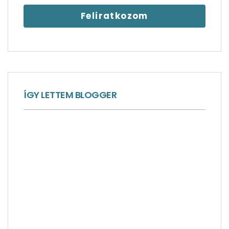
élmények 1. rész
ÍGY LETTEM BLOGGER