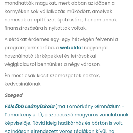
mondhatták magukat, mert abban az időben a
környéken sok vállalkozás működött, amelyek
nemcsak az építészet új stílusára, hanem annak
finanszírozására is nyitottak voltak.
A sétákat érdemes egy-egy hétvégén felvenni a
programjaink sorába, a
weboldal
nagyon jól
használható térképekkel és leírásokkal
végigkalauzol bennünket a négy városon.
Én most csak kicsit szemezgetek nektek,
kedvcsinálónak.
Szeged
Fölsőbb Leányiskola
(ma Tömörkény Gimnázium -
Tömörkény u. 1.)
,
a szecesszió magyaros vonulatának
képviselője. Rövid ideig hadikórház és börtön is volt.
Az indásan elrendezett vörös téglákon kívül, ha