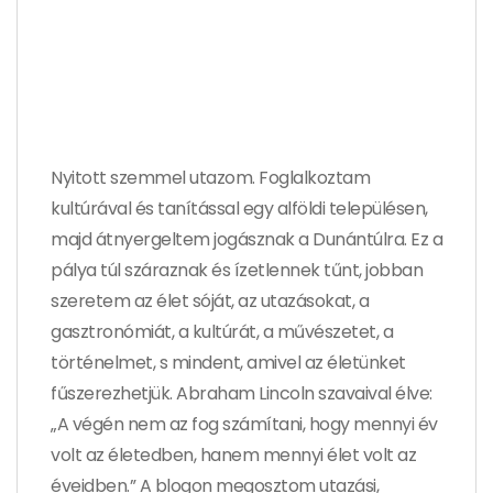
Nyitott szemmel utazom. Foglalkoztam
kultúrával és tanítással egy alföldi településen,
majd átnyergeltem jogásznak a Dunántúlra. Ez a
pálya túl száraznak és ízetlennek tűnt, jobban
szeretem az élet sóját, az utazásokat, a
gasztronómiát, a kultúrát, a művészetet, a
történelmet, s mindent, amivel az életünket
fűszerezhetjük. Abraham Lincoln szavaival élve:
„A végén nem az fog számítani, hogy mennyi év
volt az életedben, hanem mennyi élet volt az
éveidben.” A blogon megosztom utazási,