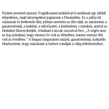
Nyitott szemmel utazom. Foglalkoztam kultúrával és tanítással egy alföldi
településen, majd átnyergeltem jogásznak a Dunántúlra. Ez a pálya túl
száraznak és ízetlennek tűnt, jobban szeretem az élet sóját, az utazásokat, a
gasztronómiát, a kultúrát, a művészetet, a történelmet, s mindent, amivel az
életünket fűszerezhetjük. Abraham Lincoln szavaival élve: „A végén nem
az fog számítani, hogy mennyi év volt az életedben, hanem mennyi élet
volt az éveidben.” A blogon megosztom utazási, gasztronómiai, kulturális
élményeimet, hogy másoknak is kedvet csináljak a világ felfedezéséhez.