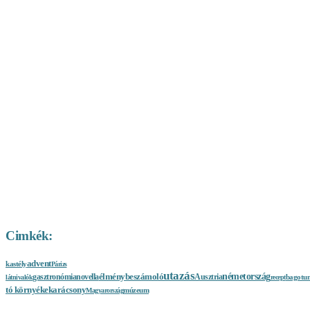
Cimkék:
advent
kastély
Párizs
utazás
németország
élménybeszámoló
gasztronómia
novella
Ausztria
bagotu
látnivalók
recept
tó környéke
karácsony
Magyarország
múzeum