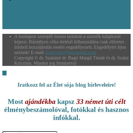
A honlapon szereplő összes tartalom a szerzők tulajdonát
képezi. Bármilyen célra történő felhasználása csak előzetes
írásbeli hozzájárulás esetén engedélyezett. Engedélyért írjon
nekünk! E-mail:
kapcsolat@bagotunde.com
Copyright © dr. Szalainé dr. Bagó Margit Tünde és dr. Szalai
Krisztián. Minden jog fenntartva!
Iratkozz fel az Élet sója blog hírleveleire!
Most
ajándékba
kapsz
33 német úti célt
élménybeszámolóval, fotókkal és hasznos
infókkal.