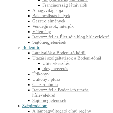
Franciaország látnivalók
A nagyvilág sója
Bakancslistás helyek
Gasztro élmények
Vendégírások, interjúk
Vélemény
Iratkozz fel az Élet sója blog hírlevelekre!
Sajtómegjelenések
Bodeni-tó
Látnivalók a Bodeni-tó körül
Utazási szolgáltatások a Bodeni-tónál
Útitervkészítés
Idegenvezetés
Útikönyv
Útikönyv plusz
Gasztronómia
Iratkozz fel a Bodeni-tó utazás
hírlevelekre!
Sajtómegjelenések
Szépirodalom
A lámpagyújtogató című regény