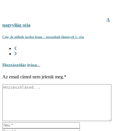
A
nagyvilág sója
Csíp, de nélküle ízetlen lenne – isztambuli élmények 1. rész
Hozzászólás írása...
Az email címed nem jelenik meg.*