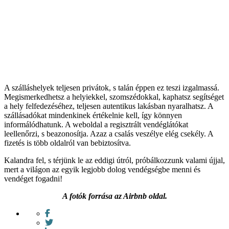
A szálláshelyek teljesen privátok, s talán éppen ez teszi izgalmassá.
Megismerkedhetsz a helyiekkel, szomszédokkal, kaphatsz segítséget
a hely felfedezéséhez, teljesen autentikus lakásban nyaralhatsz. A
szállásadókat mindenkinek értékelnie kell, így könnyen
informálódhatunk. A weboldal a regisztrált vendéglátókat
leellenőrzi, s beazonosítja. Azaz a csalás veszélye elég csekély. A
fizetés is több oldalról van bebiztosítva.
Kalandra fel, s térjünk le az eddigi útról, próbálkozzunk valami újjal,
mert a világon az egyik legjobb dolog vendégségbe menni és
vendéget fogadni!
A fotók forrása az Airbnb oldal.