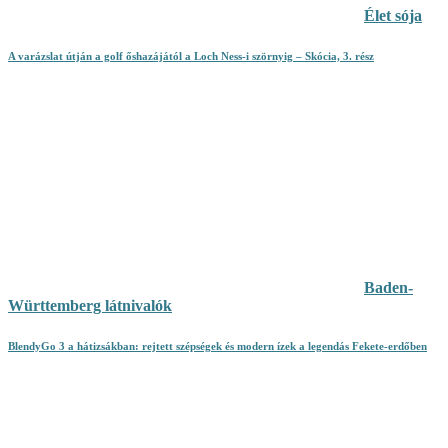
Élet sója
A varázslat útján a golf őshazájától a Loch Ness-i szörnyig – Skócia, 3. rész
Baden-
Württemberg látnivalók
BlendyGo 3 a hátizsákban: rejtett szépségek és modern ízek a legendás Fekete-erdőben