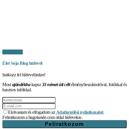
Vásárlás itt
Élet Sója Blog hírlevél
Iratkozz fel hírlevelünkre!
Most
ajándékba
kapsz
33 német úti célt
élménybeszámolóval, fotókkal és
hasznos infókkal.
Elolvastam és elfogadom az
Adatkezelési nyilatkozatot
.
Feliratkozom a bagotunde.com oldal hírlevekre.