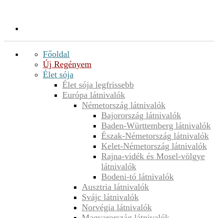
Főoldal
Új Regényem
Élet sója
Élet sója legfrissebb
Európa látnivalók
Németország látnivalók
Bajorország látnivalók
Baden-Württemberg látnivalók
Észak-Németország látnivalók
Kelet-Németország látnivalók
Rajna-vidék és Mosel-völgye
látnivalók
Bodeni-tó látnivalók
Ausztria látnivalók
Svájc látnivalók
Norvégia látnivalók
Magyarország látnivalók