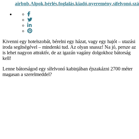
airbnb
,
Alpok
,
bérlés
,
foglalás
,
kiadó
,
nyeremény
,
sífelvonó
,
szá
Kivenni egy hotelszobát, bérelni egy házat, vagy egy hajót – utazási
iroda segítségével – mindenki tud. Az olyan snassz! Na jó, persze az
is lehet nagyon attraktív, de az igazán vagány dolgokhoz bátorság
kell!
Lenne bátorságod egy sífelvonó kabinjában éjszakázni 2700 méter
magasan a szerelmeddel?