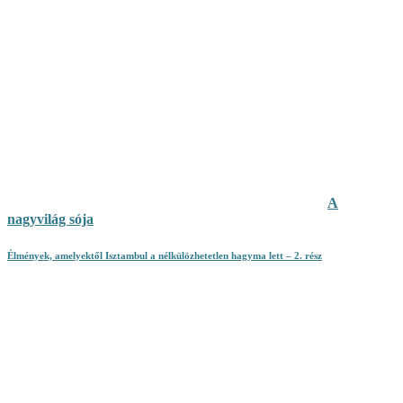
A
nagyvilág sója
Élmények, amelyektől Isztambul a nélkülözhetetlen hagyma lett – 2. rész