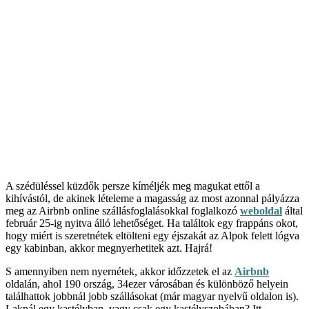
A szédüléssel küzdők persze kíméljék meg magukat ettől a
kihívástól, de akinek lételeme a magasság az most azonnal pályázza
meg az Airbnb online szállásfoglalásokkal foglalkozó
weboldal
által
február 25-ig nyitva álló lehetőséget. Ha találtok egy frappáns okot,
hogy miért is szeretnétek eltölteni egy éjszakát az Alpok felett lógva
egy kabinban, akkor megnyerhetitek azt. Hajrá!
S amennyiben nem nyernétek, akkor időzzetek el az
Airbnb
oldalán, ahol 190 ország, 34ezer városában és különböző helyein
találhattok jobbnál jobb szállásokat (már magyar nyelvű oldalon is).
Laknál egy kastélyban, vagy csak egy kastélyszobában? Itt