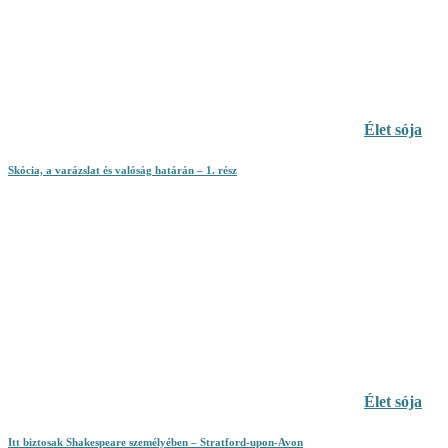
Élet sója
Skócia, a varázslat és valóság határán – 1. rész
Élet sója
Itt biztosak Shakespeare személyében – Stratford-upon-Avon