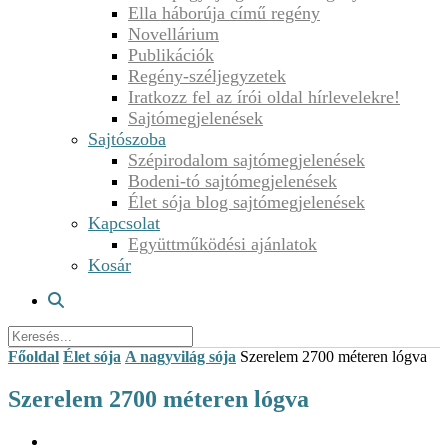
Ella háborúja című regény
Novellárium
Publikációk
Regény-széljegyzetek
Iratkozz fel az írói oldal hírlevelekre!
Sajtómegjelenések
Sajtószoba
Szépirodalom sajtómegjelenések
Bodeni-tó sajtómegjelenések
Élet sója blog sajtómegjelenések
Kapcsolat
Együttműködési ajánlatok
Kosár
Főoldal
Élet sója
A nagyvilág sója
Szerelem 2700 méteren lógva
Szerelem 2700 méteren lógva