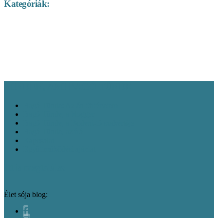
Kategóriák:
A nagyvilág sója
Baden-Württemberg látnivalók
Bajorország
Ausztria látnivalók
Európa látnivalók
Bakancslisták
Franciaország
látnivalók
Gasztronómia
látnivalók
Interjúk, vendégírások
Kelet-Németország
Látnivalók
Magyarország látnivalók
látnivalók
Norvégia
Németország látnivalók
látnivalók
Rajna-vidék és Mosel-völgy
Olaszország látnivalók
Svájc látnivalók
Vélemény
látnivalók
Észak-Németország látnivalók
MINDEN, AMI BAGÓ TÜNDE
Bagó Tünde: Az én történetem
Bagó Tünde, a blogger
Bagó Tünde, a Bodeni-tó szakértője
Bagó Tünde, az író
Kapcsolat
Együttműködési ajánlat
Itt is megtalálsz
Élet sója blog: