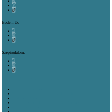
Bodeni-tó:
Szépirodalom:
SZOLGÁLTATÁSOK, ADATVÉDELEM
Bodeni-tó útikönyv
Személyre szabott útiterv a Bodeni-tóhoz
Idegenvezetés a Bodeni-tónál
Általános szerződési feltételek és információk
Fizetés és szállítás
Adatvédelmi nyilatkozat