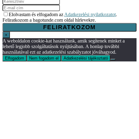
Elolvastam és elfogadom az
Adatkezelési nyilatkozatot
.
Feliratkozom a bagotunde.com oldal hírlevekre.
×
A weboldalon cookie-kat használunk, amik segítenek minket a
lehető legjobb szolgáltatások nyújtásában. A honlap további
használatával ezt az adatkezelési szabályzatot jóváhagyod.
Elfogadom
Nem fogadom el
Adatkezelési tájékoztató