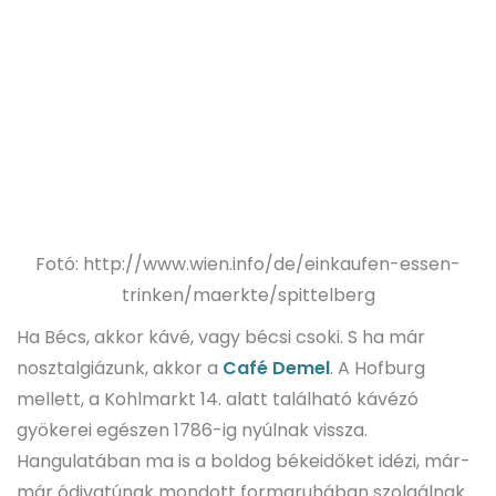
Fotó: http://www.wien.info/de/einkaufen-essen-
trinken/maerkte/spittelberg
Ha Bécs, akkor kávé, vagy bécsi csoki. S ha már
nosztalgiázunk, akkor a
Café Demel
. A Hofburg
mellett, a Kohlmarkt 14. alatt található kávézó
gyökerei egészen 1786-ig nyúlnak vissza.
Hangulatában ma is a boldog békeidőket idézi, már-
már ódivatúnak mondott formaruhában szolgálnak