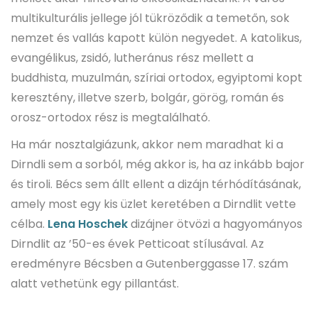
multikulturális jellege jól tükröződik a temetőn, sok
nemzet és vallás kapott külön negyedet. A katolikus,
evangélikus, zsidó, lutheránus rész mellett a
buddhista, muzulmán, szíriai ortodox, egyiptomi kopt
keresztény, illetve szerb, bolgár, görög, román és
orosz-ortodox rész is megtalálható.
Ha már nosztalgiázunk, akkor nem maradhat ki a
Dirndli sem a sorból, még akkor is, ha az inkább bajor
és tiroli. Bécs sem állt ellent a dizájn térhódításának,
amely most egy kis üzlet keretében a Dirndlit vette
célba.
Lena Hoschek
dizájner ötvözi a hagyományos
Dirndlit az ’50-es évek Petticoat stílusával. Az
eredményre Bécsben a Gutenberggasse 17. szám
alatt vethetünk egy pillantást.