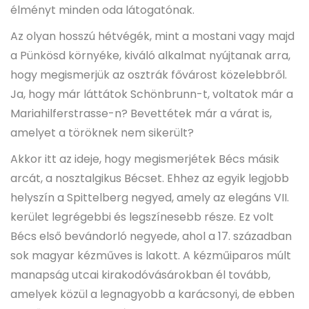
élményt minden oda látogatónak.
Az olyan hosszú hétvégék, mint a mostani vagy majd
a Pünkösd környéke, kiváló alkalmat nyújtanak arra,
hogy megismerjük az osztrák fővárost közelebbről.
Ja, hogy már láttátok Schönbrunn-t, voltatok már a
Mariahilferstrasse-n? Bevettétek már a várat is,
amelyet a töröknek nem sikerült?
Akkor itt az ideje, hogy megismerjétek Bécs másik
arcát, a nosztalgikus Bécset. Ehhez az egyik legjobb
helyszín a Spittelberg negyed, amely az elegáns VII.
kerület legrégebbi és legszínesebb része. Ez volt
Bécs első bevándorló negyede, ahol a 17. században
sok magyar kézműves is lakott. A kézműiparos múlt
manapság utcai kirakodóvásárokban él tovább,
amelyek közül a legnagyobb a karácsonyi, de ebben