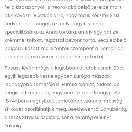
fel a kisasszonyok, s neorokokó belső tereibe ma is
sikk kávézni. Büszkék arra, hogy ma is készítik Sissi
kedvenc édességét, az ibolyafagyit, s a ház
specialitására, az Anna tortára, amely egy párizsi
krémmel töltött, nugáttal bevont torta. Bécs előkelő
polgárai között ma is fontos szempont a Demel-ből
rendelni az esküvői és a születésnapi tortát.
Tavasz lévén mégis a legjobban a séták esnek. Bécs
egyik legszebb kertje egyben Európa második
legnagyobb temetője is. Furcsa ajánlat, tudom, de
mégis azt mondom, hogy nem szabad kihagyni. Az
1874-ben megnyitott temetőben számos híresség
sírkövét csodálhatjuk meg, Beethoventől Schubertig,
a teljes Strauss családig, sőt a nemrég elhunyt
Falcoig.