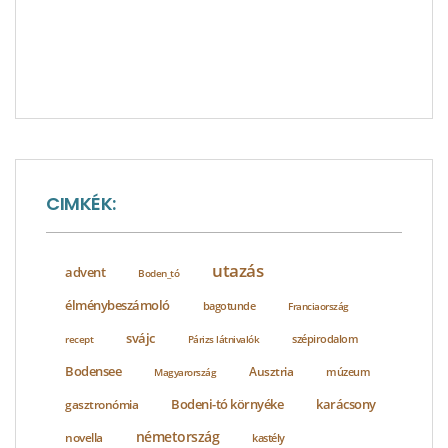
CIMKÉK:
utazás
advent
Boden_tó
élménybeszámoló
bagotunde
Franciaország
svájc
szépirodalom
recept
Párizs látnivalók
Bodensee
Ausztria
Magyarország
múzeum
Bodeni-tó környéke
karácsony
gasztronómia
németország
novella
kastély