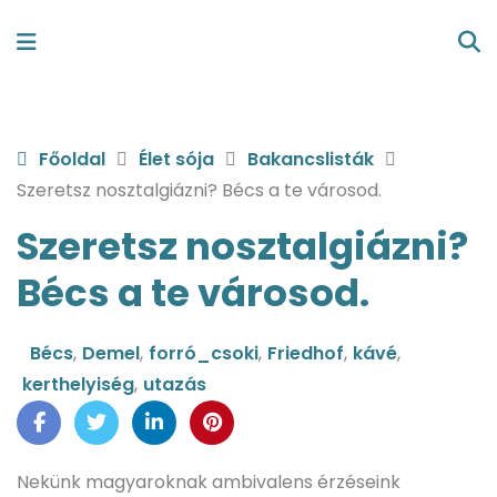
Főoldal
Élet sója
Bakancslisták
Szeretsz nosztalgiázni? Bécs a te városod.
Szeretsz nosztalgiázni?
Bécs a te városod.
Bécs
,
Demel
,
forró_csoki
,
Friedhof
,
kávé
,
kerthelyiség
,
utazás
Nekünk magyaroknak ambivalens érzéseink