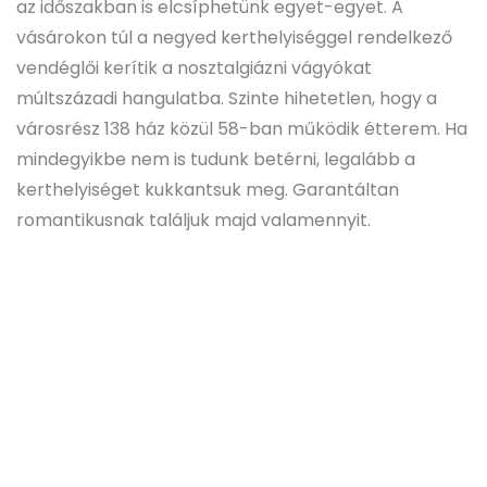
az időszakban is elcsíphetünk egyet-egyet. A
vásárokon túl a negyed kerthelyiséggel rendelkező
vendéglői kerítik a nosztalgiázni vágyókat
múltszázadi hangulatba. Szinte hihetetlen, hogy a
városrész 138 ház közül 58-ban működik étterem. Ha
mindegyikbe nem is tudunk betérni, legalább a
kerthelyiséget kukkantsuk meg. Garantáltan
romantikusnak találjuk majd valamennyit.