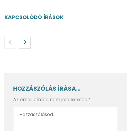
KAPCSOLÓDÓ ÍRÁSOK
HOZZÁSZÓLÁS ÍRÁSA...
Az email címed nem jelenik meg.*
A varázslat útján a golf őshazájától a Loch Ness-i
szörnyig – Skócia, 3. rész