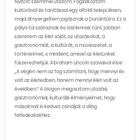
Nyitott szemmel utazom. Foglalkoztam
kultúrával és tanítással egy alföldi településen,
majd átnyergeltem jogásznak a Dunántúlra. Ez a
pálya túl száraznak és ízetlennek tűnt, jobban
szeretem az élet sóját, az utazásokat, a
gasztronómiát, a kultúrát, a művészetet, a
történelmet, s mindent, amivel az életünket
fűszerezhetjük. Abraham Lincoln szavaival élve:
„A végén nem az fog számítani, hogy mennyi év
volt az életedben, hanem mennyi élet volt az
éveidben.” A blogon megosztom utazási,
gasztronómiai, kulturális élményeimet, hogy
másoknak is kedvet csináljak a világ
felfedezéséhez.