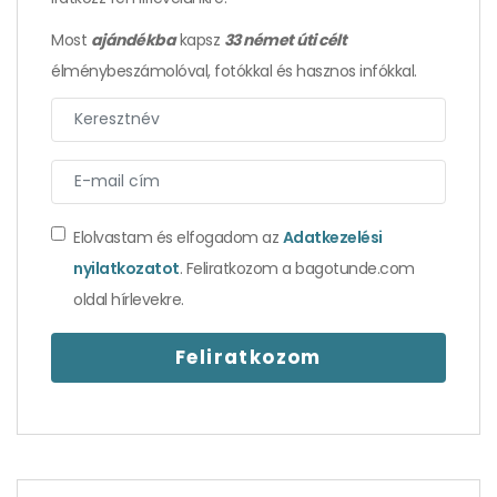
Most
ajándékba
kapsz
33 német úti célt
élménybeszámolóval, fotókkal és hasznos infókkal.
Elolvastam és elfogadom az
Adatkezelési
nyilatkozatot
. Feliratkozom a bagotunde.com
Csíp, de nélküle ízetlen lenne – isztambuli
oldal hírlevekre.
élmények 1. rész