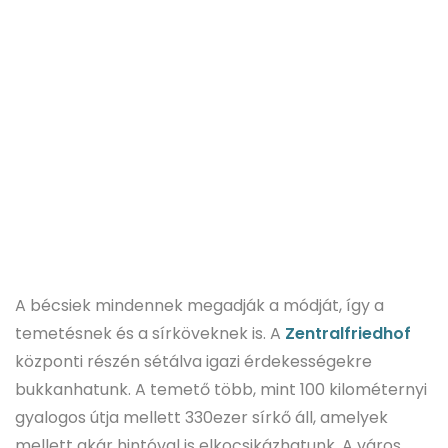
A bécsiek mindennek megadják a módját, így a
temetésnek és a sírköveknek is. A
Zentralfriedhof
központi részén sétálva igazi érdekességekre
bukkanhatunk. A temető több, mint 100 kilométernyi
gyalogos útja mellett 330ezer sírkő áll, amelyek
mellett akár hintóval is elkocsikázhatunk. A város