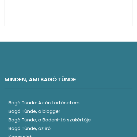
Svájc látnivalók
Rajna-vidék és Mosel-völgy látnivalók
Vélemény
Észak-Németország látnivalók
MINDEN, AMI BAGÓ TÜNDE
Bagó Tünde: Az én történetem
Bagó Tünde, a blogger
Bagó Tünde, a Bodeni-tó szakértője
Bagó Tünde, az író
Kapcsolat