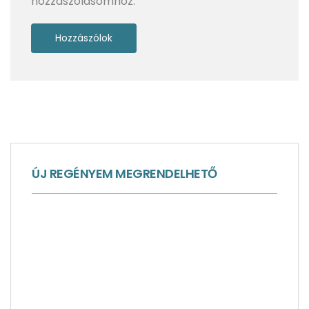
hozzászólásomhoz.
Skócia, a varázslat és valóság határán – 1. rész
ÚJ REGÉNYEM MEGRENDELHETŐ