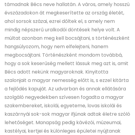
támadnak Bécs neve hallatán. A város, amely hosszú
évszázadokon át megkeserítette az ország életét,
ahol sorsok százai, ezrei dőltek el, s amely nem
mindig népszerű uralkodói döntések helye volt. A
múltat azonban meg kell bocsájtani, s történészként
hangsúlyozom, hogy nem elfelejteni, hanem
megbocsájtani. Történészként mondom továbbá,
hogy a sok keserűség mellett lássuk meg azt is, amit
Bécs adott nekünk magyaroknak. Kinyitotta
szalonjait a magyar nemesség előtt is, s ezzel kitárta
a fejlődés kapuját. Az udvarban és annak ellátására
szolgáló negyedekben szívesen fogadta a magyar
szakembereket, iskolái, egyeteme, lovas iskolái és
kaszárnyái sok-sok magyar ifjúnak adtak életre szóló
lehetőséget. Manapság pedig kávézói, múzeumai,
kastélyai, kertjei és különleges épületei nyújtanak