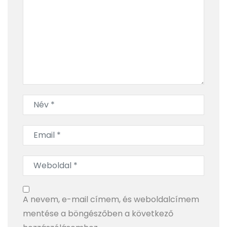
BlendyGo 3 a hátizsákban: rejtett szépségek és
modern ízek a legendás Fekete-erdőben
A nevem, e-mail címem, és weboldalcímem
mentése a böngészőben a következő