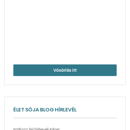
Itt biztosak Shakespeare személyében –
Stratford-upon-Avon
Vásárlás itt
ÉLET SÓJA BLOG HÍRLEVÉL
Élmények, amelyektől Isztambul a nélkülözhetetlen
hagyma lett – 2. rész
Iratkozz fel hírlevelünkre!