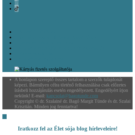
SZOLGÁLTATÁSOK, ADATVÉDELEM
Bodeni-tó útikönyv
Személyre szabott útiterv a Bodeni-tóhoz
Idegenvezetés a Bodeni-tónál
Általános szerződési feltételek és információk
Fizetés és szállítás
Adatvédelmi nyilatkozat
A honlapon szereplő összes tartalom a szerzők tulajdonát
képezi. Bármilyen célra történő felhasználása csak előzetes
írásbeli hozzájárulás esetén engedélyezett. Engedélyért írjon
nekünk! E-mail:
kapcsolat@bagotunde.com
Copyright © dr. Szalainé dr. Bagó Margit Tünde és dr. Szalai
Krisztián. Minden jog fenntartva!
Iratkozz fel az Élet sója blog hírleveleire!