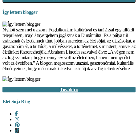
Így lettem blogger
Nyitott szemmel utazom. Foglalkoztam kultúrával és tanítással egy alföldi
településen, majd átnyergeltem jogásznak a Dunántúlra. Ez a pálya túl
száraznak és ízetlennek tűnt, jobban szeretem az élet sóját, az utazásokat, a
gasztronómiát, a kultúrát, a művészetet, a történelmet, s mindent, amivel az
életünket fűszerezhetjük. Abraham Lincoln szavaival élve: „A végén nem
az fog számítani, hogy mennyi év volt az életedben, hanem mennyi élet
volt az éveidben.” A blogon megosztom utazási, gasztronómiai, kulturális
élményeimet, hogy másoknak is kedvet csináljak a világ felfedezéséhez.
Tovább »
Élet Sója Blog