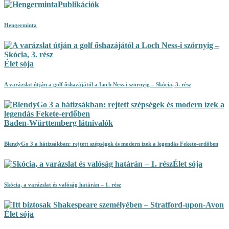
Publikációk
Hengerminta
Élet sója
A varázslat útján a golf őshazájától a Loch Ness-i szörnyig – Skócia, 3. rész
Baden-Württemberg látnivalók
BlendyGo 3 a hátizsákban: rejtett szépségek és modern ízek a legendás Fekete-erdőben
Élet sója
Skócia, a varázslat és valóság határán – 1. rész
Élet sója