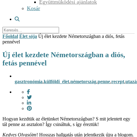
Együttműködési ajánlatok
Kosár
Főoldal
Élet sója
Új élet kezdete Németországban a diós, fetás
pennével
Új élet kezdete Németországban a diós,
fetás pennével
gasztronómia
,
külföldi_élet
,
németország
,
penne
,
recept
,
utazá
Hogyan kezdtük az életünket Németországban? S mit jelentett egy
tál penne az asztalon? Így csináltuk, s így éreztük!
Kedves Olvasóim
! Hosszas hallgatás után jelentkezik újra a blogom.