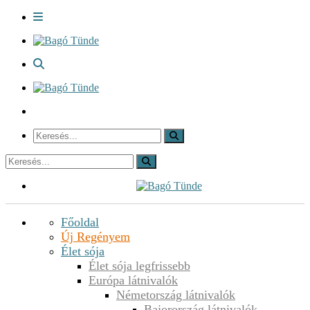
Főoldal
Új Regényem
Élet sója
Élet sója legfrissebb
Európa látnivalók
Németország látnivalók
Bajorország látnivalók