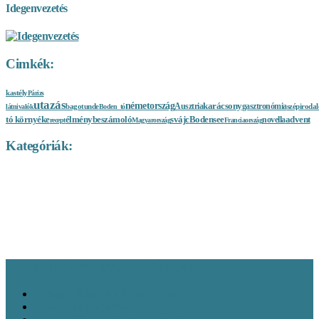
Idegenvezetés
Cimkék:
kastély
Párizs
utazás
németország
karácsony
gasztronómia
bagotunde
Ausztria
szépiroda
látnivalók
Boden_tó
tó környéke
élménybeszámoló
advent
svájc
Bodensee
novella
recept
Magyarország
Franciaország
Kategóriák:
A nagyvilág sója
Baden-Württemberg látnivalók
Bajorország
Ausztria látnivalók
Európa látnivalók
Bakancslisták
Franciaország
látnivalók
Gasztronómia
látnivalók
Interjúk, vendégírások
Kelet-Németország
Látnivalók
Magyarország látnivalók
látnivalók
Norvégia
Németország látnivalók
látnivalók
Rajna-vidék és Mosel-völgy
Olaszország látnivalók
Svájc látnivalók
Vélemény
látnivalók
Észak-Németország látnivalók
MINDEN, AMI BAGÓ TÜNDE
Bagó Tünde: Az én történetem
Bagó Tünde, a blogger