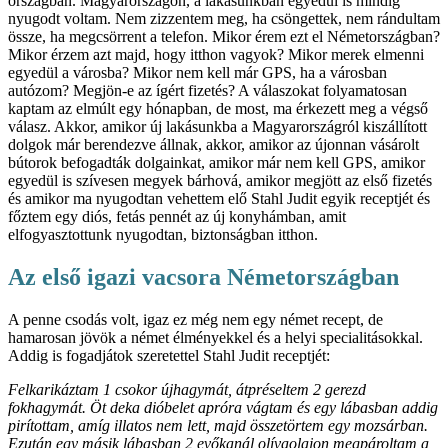
országban. Magyarországon, a lakásunkban egyedül is mindig
nyugodt voltam. Nem zizzentem meg, ha csöngettek, nem rándultam
össze, ha megcsörrent a telefon. Mikor érem ezt el Németországban?
Mikor érzem azt majd, hogy itthon vagyok? Mikor merek elmenni
egyedül a városba? Mikor nem kell már GPS, ha a városban
autózom? Megjön-e az ígért fizetés? A válaszokat folyamatosan
kaptam az elmúlt egy hónapban, de most, ma érkezett meg a végső
válasz. Akkor, amikor új lakásunkba a Magyarországról kiszállított
dolgok már berendezve állnak, akkor, amikor az újonnan vásárolt
bútorok befogadták dolgainkat, amikor már nem kell GPS, amikor
egyedül is szívesen megyek bárhová, amikor megjött az első fizetés
és amikor ma nyugodtan vehettem elő Stahl Judit egyik receptjét és
főztem egy diós, fetás pennét az új konyhámban, amit
elfogyasztottunk nyugodtan, biztonságban itthon.
Az első igazi vacsora Németországban
A penne csodás volt, igaz ez még nem egy német recept, de
hamarosan jövök a német élményekkel és a helyi specialitásokkal.
Addig is fogadjátok szeretettel Stahl Judit receptjét:
Felkarikáztam 1 csokor újhagymát, átpréseltem 2 gerezd
fokhagymát. Öt deka dióbelet apróra vágtam és egy lábasban addig
pirítottam, amíg illatos nem lett, majd összetörtem egy mozsárban.
Ezután egy másik lábasban 2 evőkanál olívaolajon megpároltam a