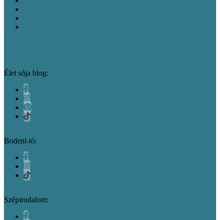
Bagó Tünde, a Bodeni-tó szakértője
Bagó Tünde, az író
Kapcsolat
Együttműködési ajánlat
Itt is megtalálsz
Élet sója blog:
Bodeni-tó:
Szépirodalom: