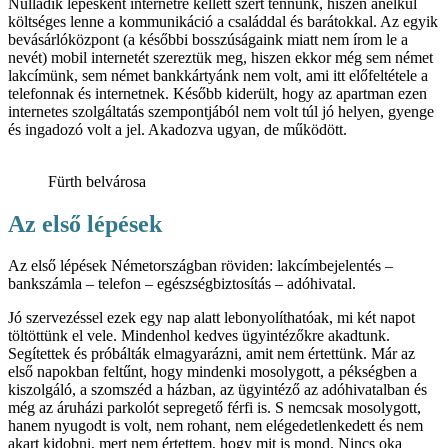
Nulladik lépésként internetre kellett szert tennünk, hiszen anélkül
költséges lenne a kommunikáció a családdal és barátokkal. Az egyik
bevásárlóközpont (a későbbi bosszúságaink miatt nem írom le a
nevét) mobil internetét szereztük meg, hiszen ekkor még sem német
lakcímünk, sem német bankkártyánk nem volt, ami itt előfeltétele a
telefonnak és internetnek. Később kiderült, hogy az apartman ezen
internetes szolgáltatás szempontjából nem volt túl jó helyen, gyenge
és ingadozó volt a jel. Akadozva ugyan, de működött.
Fürth belvárosa
Az első lépések
Az első lépések Németországban röviden: lakcímbejelentés –
bankszámla – telefon – egészségbiztosítás – adóhivatal.
Jó szervezéssel ezek egy nap alatt lebonyolíthatóak, mi két napot
töltöttünk el vele. Mindenhol kedves ügyintézőkre akadtunk.
Segítettek és próbálták elmagyarázni, amit nem értettünk. Már az
első napokban feltűnt, hogy mindenki mosolygott, a pékségben a
kiszolgáló, a szomszéd a házban, az ügyintéző az adóhivatalban és
még az áruházi parkolót sepregető férfi is. S nemcsak mosolygott,
hanem nyugodt is volt, nem rohant, nem elégedetlenkedett és nem
akart kidobni, mert nem értettem, hogy mit is mond. Nincs oka