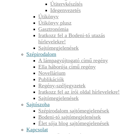
Útitervkészítés
Idegenvezetés
Útikönyv
Útikönyv plusz
Gasztronómia
Iratkozz fel a Bodeni-tó utazás
hírlevelekre!
Sajtómegjelenések
Szépirodalom
A lámpagyújtogató című regény
Ella háborúja című regény
Novellárium
Publikációk
Regény-széljegyzetek
Iratkozz fel az írói oldal hírlevelekre!
Sajtómegjelenések
Sajtószoba
Szépirodalom sajtómegjelenések
Bodeni-tó sajtómegjelenések
Élet sója blog sajtómegjelenések
Kapcsolat