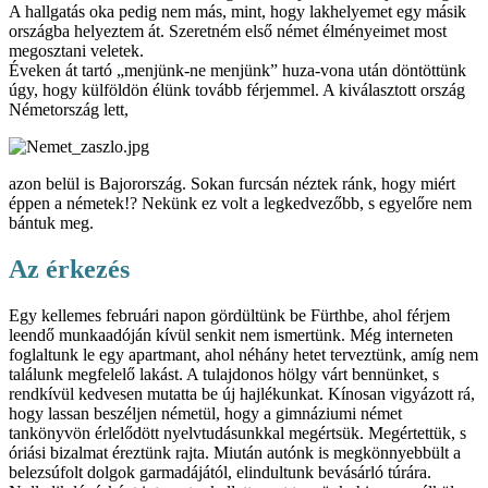
A hallgatás oka pedig nem más, mint, hogy lakhelyemet egy másik
országba helyeztem át. Szeretném első német élményeimet most
megosztani veletek.
Éveken át tartó „menjünk-ne menjünk” huza-vona után döntöttünk
úgy, hogy külföldön élünk tovább férjemmel. A kiválasztott ország
Németország lett,
azon belül is Bajorország. Sokan furcsán néztek ránk, hogy miért
éppen a németek!? Nekünk ez volt a legkedvezőbb, s egyelőre nem
bántuk meg.
Az érkezés
Egy kellemes februári napon gördültünk be Fürthbe, ahol férjem
leendő munkaadóján kívül senkit nem ismertünk. Még interneten
foglaltunk le egy apartmant, ahol néhány hetet terveztünk, amíg nem
találunk megfelelő lakást. A tulajdonos hölgy várt bennünket, s
rendkívül kedvesen mutatta be új hajlékunkat. Kínosan vigyázott rá,
hogy lassan beszéljen németül, hogy a gimnáziumi német
tankönyvön érlelődött nyelvtudásunkkal megértsük. Megértettük, s
óriási bizalmat éreztünk rajta. Miután autónk is megkönnyebbült a
belezsúfolt dolgok garmadájától, elindultunk bevásárló túrára.