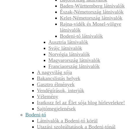
Baden-Württemberg látnivalók
Észak-Németország látnivalók
Kelet-Németország látnivalók
Rajna-vidék és Mosel-völgye
látnivalók
Bodeni-tó látnivalók
Ausztria látnivalók
Svájc látnivalók
Norvégia látnivalók
Magyarország látnivalók
Franciaország látnivalók
A nagyvilág sója
Bakancslistás helyek
Gasztro élmények
Vendégírások, interjúk
Vélemény
Iratkozz fel az Élet sója blog hírlevelekre!
Sajtómegjelenések
Bodeni-tó
Látnivalók a Bodeni-tó körül
Utazási szolgáltatások a Bodeni-tónál