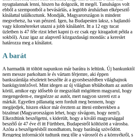
nyugtalannak lenni, hiszen ha dolgozik, itt megél. Tanulságos volt
ebből a szempontból a bevásárlás, a legtöbb áruházban elképesztő
kínálattal találkoztunk. Mondják, Magyarországon is mindent
megvehetsz, ha van pénzed. Igen, ha Budapesten laksz, s hajlandó
vagy kilométereket utazni a jobb kínálatért. Itt a 12 egy tucat
üzletben is 47 féle rizst lehet kapni (s ez csak egy kiragadott példa a
sokból). Azaz igaz az alapvető közgazdasági mondás: a kereslet
határozza meg a kínálatot.
A barát
A harmadik itt töltött napunkon már barátra is leltünk. Új bankunktól
nem messze parkoltam le és vártam férjemre, aki éppen
bankszámlája részleteit beszélte át a gyorsbeszédben világbajnok
bankügyintézővel. Mint idegen az új világban tébláboltam az autóm
körül, amikor egy idősebb úr megszólalt mögöttem magyarul, hogy
megengedem-e, megnézze az autót, mert nagyon szereti ezt a
márkát. Egyetlen pillanatig sem fordult meg bennem, hogy
megijedjek, hiszen ekkor már éreztem az itteni emberekben a
bizalmat (Magyarországon lehet, hogy rávágom, hogy nem!).
Elkezdtünk beszélgetni, s kiderült, hogy a kiváló magyarsággal
beszélő úr 47 éve él itt Fürthben, Budapestről költözött a városba.
Azóta a beszélgetésből mondhatom, hogy barátság szövődött.
Rengeteg információt tudtunk meg tőle a városról és a környékről, s