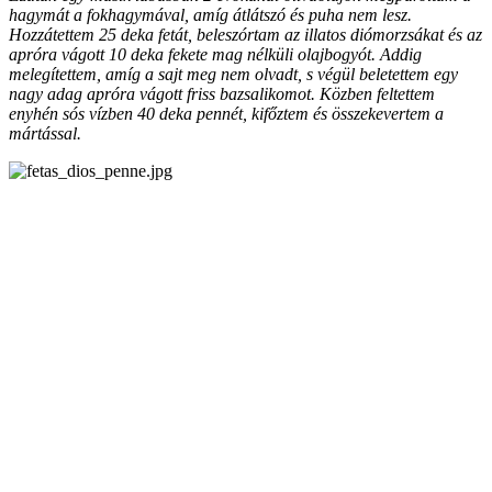
hagymát a fokhagymával, amíg átlátszó és puha nem lesz.
Hozzátettem 25 deka fetát, beleszórtam az illatos diómorzsákat és az
apróra vágott 10 deka fekete mag nélküli olajbogyót. Addig
melegítettem, amíg a sajt meg nem olvadt, s végül beletettem egy
nagy adag apróra vágott friss bazsalikomot. Közben feltettem
enyhén sós vízben 40 deka pennét, kifőztem és összekevertem a
mártással.