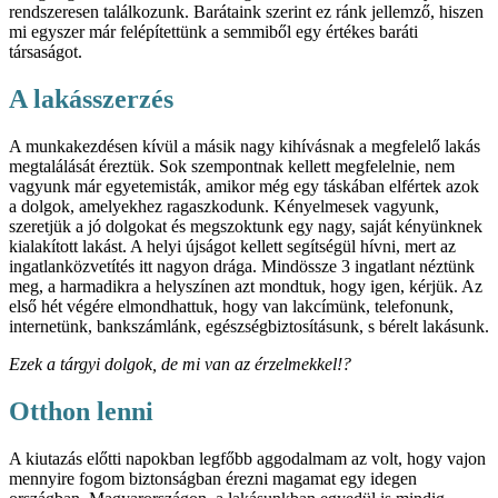
rendszeresen találkozunk. Barátaink szerint ez ránk jellemző, hiszen
mi egyszer már felépítettünk a semmiből egy értékes baráti
társaságot.
A lakásszerzés
A munkakezdésen kívül a másik nagy kihívásnak a megfelelő lakás
megtalálását éreztük. Sok szempontnak kellett megfelelnie, nem
vagyunk már egyetemisták, amikor még egy táskában elfértek azok
a dolgok, amelyekhez ragaszkodunk. Kényelmesek vagyunk,
szeretjük a jó dolgokat és megszoktunk egy nagy, saját kényünknek
kialakított lakást. A helyi újságot kellett segítségül hívni, mert az
ingatlanközvetítés itt nagyon drága. Mindössze 3 ingatlant néztünk
meg, a harmadikra a helyszínen azt mondtuk, hogy igen, kérjük. Az
első hét végére elmondhattuk, hogy van lakcímünk, telefonunk,
internetünk, bankszámlánk, egészségbiztosításunk, s bérelt lakásunk.
Ezek a tárgyi dolgok, de mi van az érzelmekkel!?
Otthon lenni
A kiutazás előtti napokban legfőbb aggodalmam az volt, hogy vajon
mennyire fogom biztonságban érezni magamat egy idegen