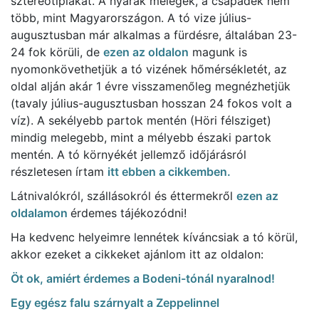
sztereotípiákat. A nyarak melegek, a csapadék nem
több, mint Magyarországon. A tó vize július-
augusztusban már alkalmas a fürdésre, általában 23-
24 fok körüli, de
ezen az oldalon
magunk is
nyomonkövethetjük a tó vizének hőmérsékletét, az
oldal alján akár 1 évre visszamenőleg megnézhetjük
(tavaly július-augusztusban hosszan 24 fokos volt a
víz). A sekélyebb partok mentén (Höri félsziget)
mindig melegebb, mint a mélyebb északi partok
mentén. A tó környékét jellemző időjárásról
részletesen írtam
itt ebben a cikkemben.
Látnivalókról, szállásokról és éttermekről
ezen az
oldalamon
érdemes tájékozódni!
Ha kedvenc helyeimre lennétek kíváncsiak a tó körül,
akkor ezeket a cikkeket ajánlom itt az oldalon:
Öt ok, amiért érdemes a Bodeni-tónál nyaralnod!
Egy egész falu szárnyalt a Zeppelinnel