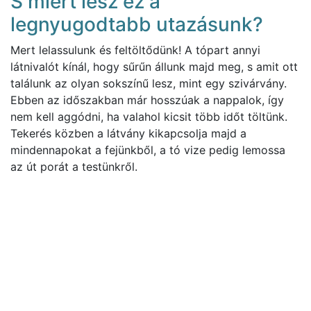
S miért lesz ez a
legnyugodtabb utazásunk?
Mert lelassulunk és feltöltődünk! A tópart annyi
látnivalót kínál, hogy sűrűn állunk majd meg, s amit ott
találunk az olyan sokszínű lesz, mint egy szivárvány.
Ebben az időszakban már hosszúak a nappalok, így
nem kell aggódni, ha valahol kicsit több időt töltünk.
Tekerés közben a látvány kikapcsolja majd a
mindennapokat a fejünkből, a tó vize pedig lemossa
az út porát a testünkről.