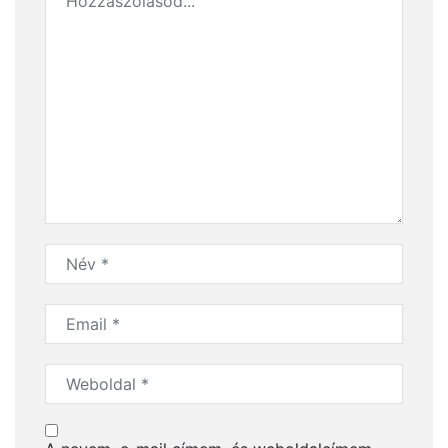
A varázslat útján a golf őshazájától a Loch Ness-i
szörnyig – Skócia, 3. rész
BlendyGo 3 a hátizsákban: rejtett szépségek és
modern ízek a legendás Fekete-erdőben