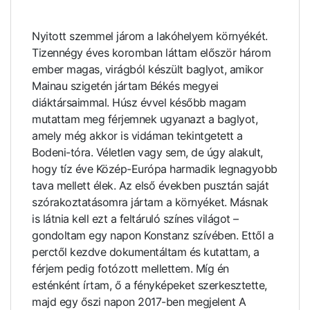
Nyitott szemmel járom a lakóhelyem környékét.
Tizennégy éves koromban láttam először három
ember magas, virágból készült baglyot, amikor
Mainau szigetén jártam Békés megyei
diáktársaimmal. Húsz évvel később magam
mutattam meg férjemnek ugyanazt a baglyot,
amely még akkor is vidáman tekintgetett a
Bodeni-tóra. Véletlen vagy sem, de úgy alakult,
hogy tíz éve Közép-Európa harmadik legnagyobb
tava mellett élek. Az első években pusztán saját
szórakoztatásomra jártam a környéket. Másnak
is látnia kell ezt a feltáruló színes világot –
gondoltam egy napon Konstanz szívében. Ettől a
perctől kezdve dokumentáltam és kutattam, a
férjem pedig fotózott mellettem. Míg én
esténként írtam, ő a fényképeket szerkesztette,
majd egy őszi napon 2017-ben megjelent A