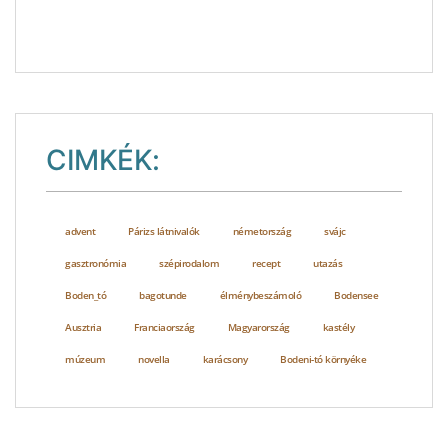
CIMKÉK:
advent
Párizs látnivalók
németország
svájc
gasztronómia
szépirodalom
recept
utazás
Boden_tó
bagotunde
élménybeszámoló
Bodensee
Ausztria
Franciaország
Magyarország
kastély
múzeum
novella
karácsony
Bodeni-tó környéke