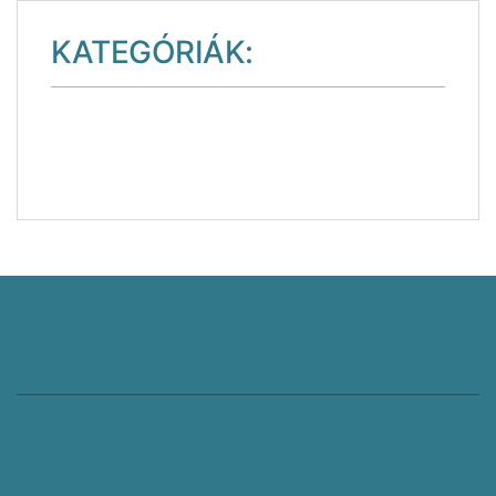
KATEGÓRIÁK:
Ajánlott látnivalók
Útikönyv plusz
Gasztronómia
MINDEN, AMI BAGÓ TÜNDE
Bagó Tünde: Az én történetem
Bagó Tünde, a blogger