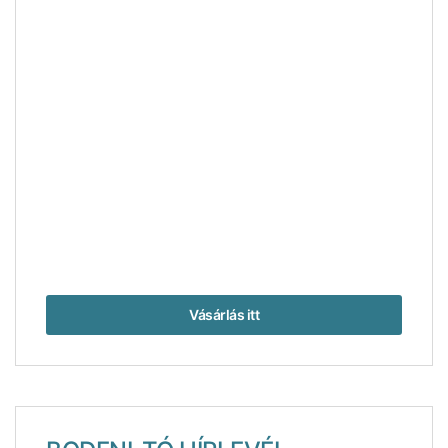
Itt biztosak Shakespeare személyében – Stratford-
upon-Avon
Vásárlás itt
Élmények, amelyektől Isztambul a nélkülözhetetlen
hagyma lett – 2. rész