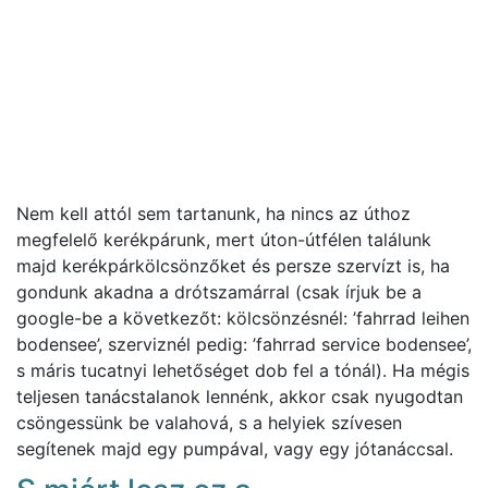
Nem kell attól sem tartanunk, ha nincs az úthoz
megfelelő kerékpárunk, mert úton-útfélen találunk
majd kerékpárkölcsönzőket és persze szervízt is, ha
gondunk akadna a drótszamárral (csak írjuk be a
google-be a következőt: kölcsönzésnél: ’fahrrad leihen
bodensee’, szerviznél pedig: ’fahrrad service bodensee’,
s máris tucatnyi lehetőséget dob fel a tónál). Ha mégis
teljesen tanácstalanok lennénk, akkor csak nyugodtan
csöngessünk be valahová, s a helyiek szívesen
segítenek majd egy pumpával, vagy egy jótanáccsal.