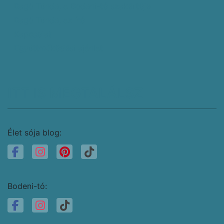
Bagó Tünde, a Bodeni-tó szakértője
Bagó Tünde, az író
Kapcsolat
Együttműködési ajánlat
ITT IS MEGTALÁLSZ
Élet sója blog:
Bodeni-tó: