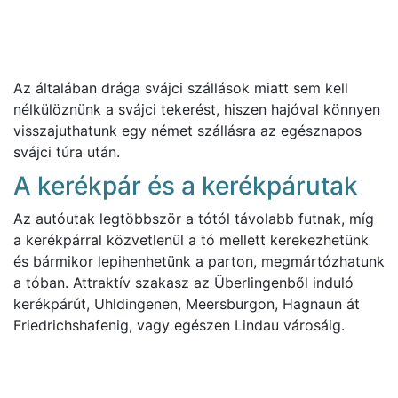
Az általában drága svájci szállások miatt sem kell
nélkülöznünk a svájci tekerést, hiszen hajóval könnyen
visszajuthatunk egy német szállásra az egésznapos
svájci túra után.
A kerékpár és a kerékpárutak
Az autóutak legtöbbször a tótól távolabb futnak, míg
a kerékpárral közvetlenül a tó mellett kerekezhetünk
és bármikor lepihenhetünk a parton, megmártózhatunk
a tóban. Attraktív szakasz az Überlingenből induló
kerékpárút, Uhldingenen, Meersburgon, Hagnaun át
Friedrichshafenig, vagy egészen Lindau városáig.