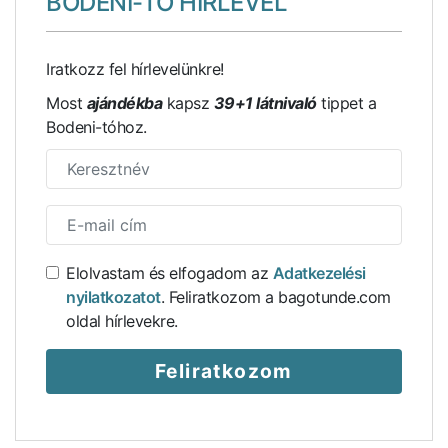
BODENI-TÓ HÍRLEVÉL
Iratkozz fel hírlevelünkre!
Most
ajándékba
kapsz
39+1 látnivaló
tippet a
Bodeni-tóhoz.
Elolvastam és elfogadom az
Adatkezelési
Csíp, de nélküle ízetlen lenne – isztambuli élmények 1.
rész
nyilatkozatot
. Feliratkozom a bagotunde.com
oldal hírlevekre.