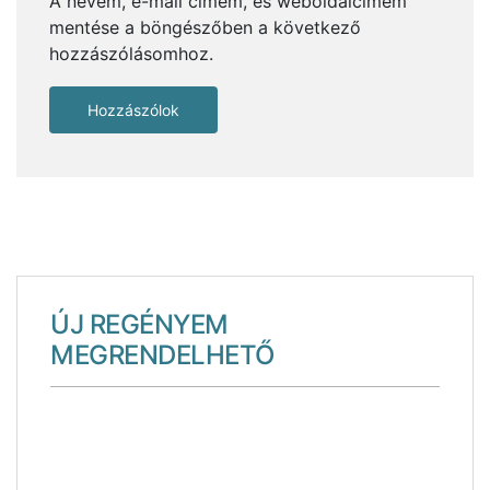
A nevem, e-mail címem, és weboldalcímem
mentése a böngészőben a következő
hozzászólásomhoz.
Skócia, a varázslat és valóság határán – 1. rész
ÚJ REGÉNYEM
MEGRENDELHETŐ