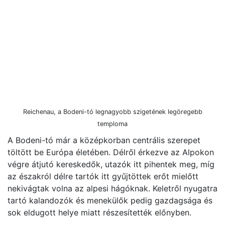
Reichenau, a Bodeni-tó legnagyobb szigetének legöregebb
temploma
A Bodeni-tó már a középkorban centrális szerepet
töltött be Európa életében. Délről érkezve az Alpokon
végre átjutó kereskedők, utazók itt pihentek meg, míg
az északról délre tartók itt gyűjtöttek erőt mielőtt
nekivágtak volna az alpesi hágóknak. Keletről nyugatra
tartó kalandozók és menekülők pedig gazdagsága és
sok eldugott helye miatt részesítették előnyben.