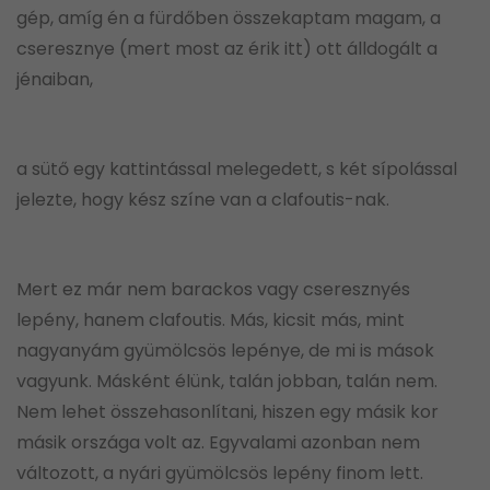
gép, amíg én a fürdőben összekaptam magam, a
cseresznye (mert most az érik itt) ott álldogált a
jénaiban,
a sütő egy kattintással melegedett, s két sípolással
jelezte, hogy kész színe van a clafoutis-nak.
Mert ez már nem barackos vagy cseresznyés
lepény, hanem clafoutis. Más, kicsit más, mint
nagyanyám gyümölcsös lepénye, de mi is mások
vagyunk. Másként élünk, talán jobban, talán nem.
Nem lehet összehasonlítani, hiszen egy másik kor
másik országa volt az. Egyvalami azonban nem
változott, a nyári gyümölcsös lepény finom lett.