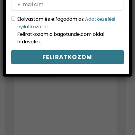
Elolvastam és elfogadom az
Adatkezelési
nyilatkozatot
.
Feliratkozom a bagotunde.com oldal
hírlevekre.
HOZZÁSZÓLÁS ÍRÁSA...
Az email címed nem jelenik meg.*