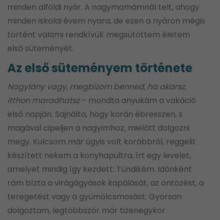
minden alföldi nyár. A nagymamámnál telt, ahogy
minden iskolai évem nyara, de ezen a nyáron mégis
történt valami rendkívüli: megsütöttem életem
első süteményét.
Az első süteményem története
Nagylány vagy, megbízom benned, ha akarsz,
itthon maradhatsz
– mondta anyukám a vakáció
első napján. Sajnálta, hogy korán ébresszen, s
magával cipeljen a nagyimhoz, mielőtt dolgozni
megy. Kulcsom már úgyis volt korábbról, reggelit
készített nekem a konyhapultra, írt egy levelet,
amelyet mindig így kezdett: Tündikém. Időnként
rám bízta a virágágyások kapálását, az öntözést, a
teregetést vagy a gyümölcsmosást. Gyorsan
dolgoztam, legtöbbször már tizenegykor