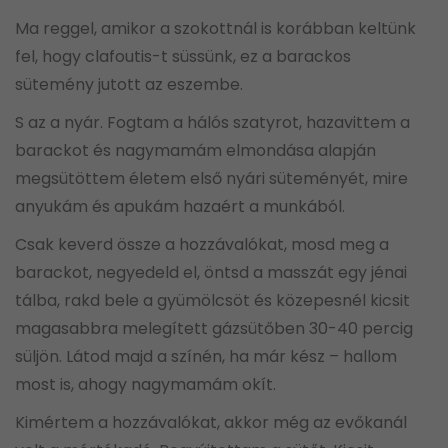
Ma reggel, amikor a szokottnál is korábban keltünk
fel, hogy clafoutis-t süssünk, ez a barackos
sütemény jutott az eszembe.
S az a nyár. Fogtam a hálós szatyrot, hazavittem a
barackot és nagymamám elmondása alapján
megsütöttem életem első nyári süteményét, mire
anyukám és apukám hazaért a munkából.
Csak keverd össze a hozzávalókat, mosd meg a
barackot, negyedeld el, öntsd a masszát egy jénai
tálba, rakd bele a gyümölcsöt és közepesnél kicsit
magasabbra melegített gázsütőben 30-40 percig
süljön. Látod majd a színén, ha már kész – hallom
most is, ahogy nagymamám okít.
Kimértem a hozzávalókat, akkor még az evőkanál