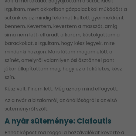
volt a mértékadó. Begyújtottam a sütőt. Kicsit
izgultam, mert akkoriban gázpalackkal működött a
sütőnk és az mindig félelmet keltett gyermekként
bennem. Kevertem, kevertem a masszát, amíg
sima nem lett, elfáradt a karom, kóstolgattam a
barackokat, s izgultam, hogy kész legyek, mire
mindenki hazajön. Ma is látom magam előtt a
színét, amelyről valamilyen ősi ösztönnel pont
jókor állapítottam meg, hogy ez a tökéletes, kész
szín.
Kész volt. Finom lett. Még aznap mind elfogyott.
Az a nyár a bizalomról, az önállóságról s az első
süteményről szólt.
A nyár süteménye: Clafoutis
Ehhez képest ma reggel a hozzávalókat keverte a