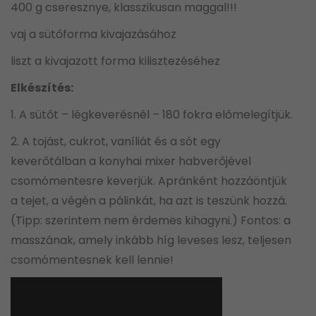
400 g cseresznye, klasszikusan maggal!!!
vaj a sütőforma kivajazásához
liszt a kivajazott forma kilisztezéséhez
Elkészítés:
1. A sütőt – légkeverésnél – 180 fokra előmelegítjük.
2. A tojást, cukrot, vaníliát és a sót egy
keverőtálban a konyhai mixer habverőjével
csomómentesre keverjük. Apránként hozzáöntjük
a tejet, a végén a pálinkát, ha azt is teszünk hozzá.
(Tipp: szerintem nem érdemes kihagyni.) Fontos: a
masszának, amely inkább híg leveses lesz, teljesen
csomómentesnek kell lennie!