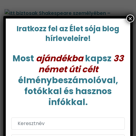
×
Iratkozz fel az Élet sója blog
Itt biztosak Shakespeare személyében –
hírleveleire!
Stratford-upon-Avon
Most
ajándékba
kapsz
33
német úti célt
élménybeszámolóval,
Élmények, amelyektől Isztambul a
nélkülözhetetlen hagyma lett – 2. rész
fotókkal és hasznos
infókkal.
Tanulj tinó, Ox(ford) lesz belőled