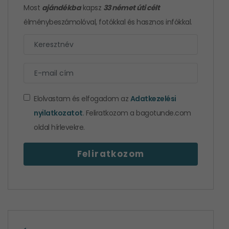
Most
ajándékba
kapsz
33 német úti célt
élménybeszámolóval, fotókkal és hasznos infókkal.
Elolvastam és elfogadom az
Adatkezelési
nyilatkozatot
. Feliratkozom a bagotunde.com
oldal hírlevekre.