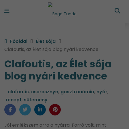
Főoldal
Élet sója
Clafoutis, az Élet sója blog nyári kedvence
Clafoutis, az Élet sója
blog nyári kedvence
clafoutis
,
cseresznye
,
gasztronómia
,
nyár
,
recept
,
sütemény
Jól emlékszem arra a nyárra. Forró volt, mint