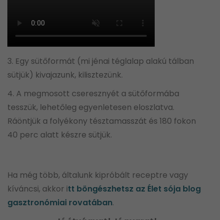
3. Egy sütőformát (mi jénai téglalap alakú tálban
sütjük) kivajazunk, kilisztezünk.
4. A megmosott cseresznyét a sütőformába
tesszük, lehetőleg egyenletesen eloszlatva.
Ráöntjük a folyékony tésztamasszát és 180 fokon
40 perc alatt készre sütjük.
Ha még több, általunk kipróbált receptre vagy
kíváncsi, akkor i
tt böngészhetsz az Élet sója blog
gasztronómiai rovatában
.