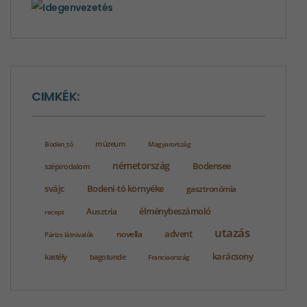
CIMKÉK:
Boden_tó
múzeum
Magyarország
németország
Bodensee
szépirodalom
svájc
Bodeni-tó környéke
gasztronómia
élménybeszámoló
Ausztria
recept
utazás
advent
novella
Párizs látnivalók
karácsony
bagotunde
kastély
Franciaország