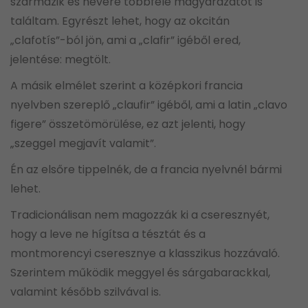
származik és nevére többféle magyarázatot is
találtam. Egyrészt lehet, hogy az okcitán
„clafotís”-ból jön, ami a „clafir” igéből ered,
jelentése: megtölt.
A másik elmélet szerint a középkori francia
nyelvben szereplő „claufir” igéből, ami a latin „clavo
figere” összetömörülése, ez azt jelenti, hogy
„szeggel megjavít valamit”.
Én az elsőre tippelnék, de a francia nyelvnél bármi
lehet.
Tradicionálisan nem magozzák ki a cseresznyét,
hogy a leve ne hígítsa a tésztát és a
montmorencyi cseresznye a klasszikus hozzávaló.
Szerintem működik meggyel és sárgabarackkal,
valamint később szilvával is.