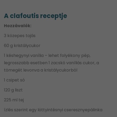
A clafoutis receptje
Hozzávalók:
3 közepes tojás
60 g kristálycukor
1 késhegynyi vanília – lehet folyékony pép,
legrosszabb esetben 1 zacskó vaníliás cukor, a
tömegét levonva a kristálycukorból
1 csipet só
120 g liszt
225 ml tej
ízlés szerint egy löttyintésnyi cseresznyepálinka