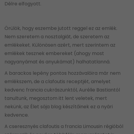
Délre elfogyott.
Örülök, hogy eszembe jutott reggel ez az emlék.
Nem szeretem a nosztalgiát, de szeretem az
emlékeket. Különösen azért, mert szerintem az
emlékek tesznek embereket (ahogy most
nagyanyámat és anyukámat) halhatatlanná.
A barackos lepény pontos hozzávalóira már nem
emlékszem, de a clafoutis receptjét, amelyet
kedvenc francia cukrászunktól, Aurélie Bastiantól
tanultunk, megosztom itt lent veletek, mert
nekünk, az Élet sója blog készítőinek ez a nyári
kedvence.
A cseresznyés clafoutis a francia Limousin régióból