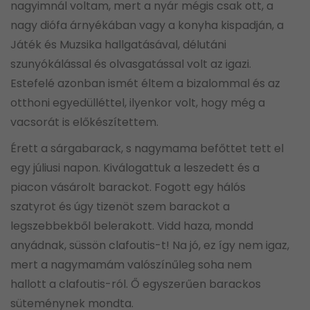
nagyimnál voltam, mert a nyár mégis csak ott, a
nagy diófa árnyékában vagy a konyha kispadján, a
Játék és Muzsika hallgatásával, délutáni
szunyókálással és olvasgatással volt az igazi.
Estefelé azonban ismét éltem a bizalommal és az
otthoni egyedülléttel, ilyenkor volt, hogy még a
vacsorát is előkészítettem.
Érett a sárgabarack, s nagymama befőttet tett el
egy júliusi napon. Kiválogattuk a leszedett és a
piacon vásárolt barackot. Fogott egy hálós
szatyrot és úgy tizenöt szem barackot a
legszebbekből belerakott. Vidd haza, mondd
anyádnak, süssön clafoutis-t! Na jó, ez így nem igaz,
mert a nagymamám valószínűleg soha nem
hallott a clafoutis-ról. Ő egyszerűen barackos
süteménynek mondta.