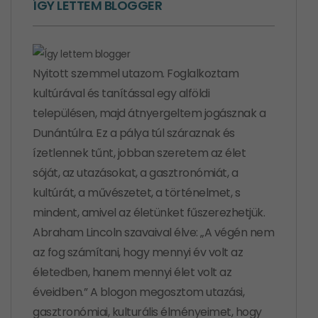
ÍGY LETTEM BLOGGER
Nyitott szemmel utazom. Foglalkoztam
kultúrával és tanítással egy alföldi
településen, majd átnyergeltem jogásznak a
Dunántúlra. Ez a pálya túl száraznak és
ízetlennek tűnt, jobban szeretem az élet
sóját, az utazásokat, a gasztronómiát, a
kultúrát, a művészetet, a történelmet, s
mindent, amivel az életünket fűszerezhetjük.
Abraham Lincoln szavaival élve: „A végén nem
az fog számítani, hogy mennyi év volt az
életedben, hanem mennyi élet volt az
éveidben.” A blogon megosztom utazási,
gasztronómiai, kulturális élményeimet, hogy