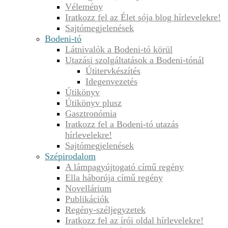
Vélemény
Iratkozz fel az Élet sója blog hírlevelekre!
Sajtómegjelenések
Bodeni-tó
Látnivalók a Bodeni-tó körül
Utazási szolgáltatások a Bodeni-tónál
Útitervkészítés
Idegenvezetés
Útikönyv
Útikönyv plusz
Gasztronómia
Iratkozz fel a Bodeni-tó utazás
hírlevelekre!
Sajtómegjelenések
Szépirodalom
A lámpagyújtogató című regény
Ella háborúja című regény
Novellárium
Publikációk
Regény-széljegyzetek
Iratkozz fel az írói oldal hírlevelekre!