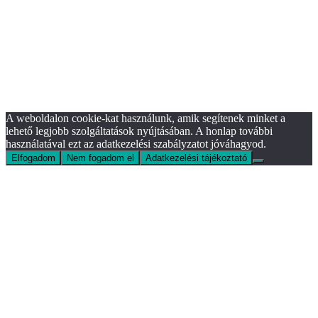
A weboldalon cookie-kat használunk, amik segítenek minket a
lehető legjobb szolgáltatások nyújtásában. A honlap további
használatával ezt az adatkezelési szabályzatot jóváhagyod.
Elfogadom
Nem fogadom el
Adatkezelési tájékoztató