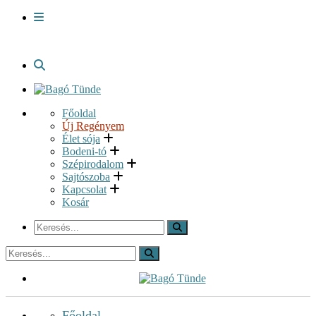
Főoldal
Új Regényem
Élet sója
Bodeni-tó
Szépirodalom
Sajtószoba
Kapcsolat
Kosár
Főoldal