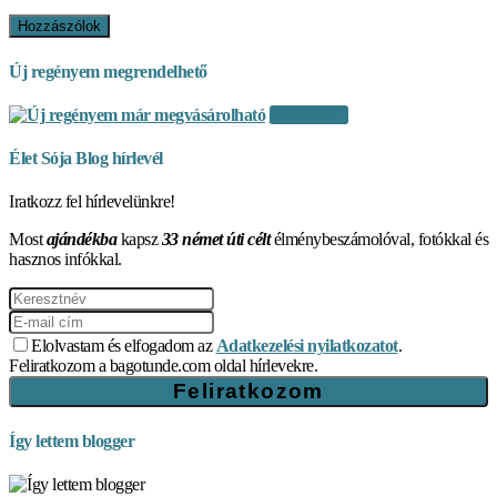
Új regényem megrendelhető
Vásárlás itt
Élet Sója Blog hírlevél
Iratkozz fel hírlevelünkre!
Most
ajándékba
kapsz
33 német úti célt
élménybeszámolóval, fotókkal és
hasznos infókkal.
Elolvastam és elfogadom az
Adatkezelési nyilatkozatot
.
Feliratkozom a bagotunde.com oldal hírlevekre.
Így lettem blogger