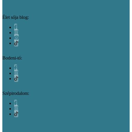
Itt is megtalálsz
Élet sója blog:
Bodeni-tó:
Szépirodalom:
SZOLGÁLTATÁSOK, ADATVÉDELEM