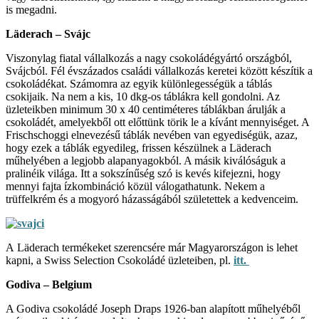
is megadni.
Läderach – Svájc
Viszonylag fiatal vállalkozás a nagy csokoládégyártó országból,
Svájcból. Fél évszázados családi vállalkozás keretei között készítik a
csokoládékat. Számomra az egyik különlegességük a táblás
csokijaik. Na nem a kis, 10 dkg-os táblákra kell gondolni. Az
üzleteikben minimum 30 x 40 centiméteres táblákban árulják a
csokoládét, amelyekből ott előttünk törik le a kívánt mennyiséget. A
Frischschoggi elnevezésű táblák nevében van egyediségük, azaz,
hogy ezek a táblák egyedileg, frissen készülnek a Läderach
műhelyében a legjobb alapanyagokból. A másik kiválóságuk a
pralinéik világa. Itt a sokszínűség szó is kevés kifejezni, hogy
mennyi fajta ízkombináció közül válogathatunk. Nekem a
trüffelkrém és a mogyoró házasságából születettek a kedvenceim.
A Läderach termékeket szerencsére már Magyarországon is lehet
kapni, a Swiss Selection Csokoládé üzleteiben, pl.
itt.
Godiva – Belgium
A Godiva csokoládé Joseph Draps 1926-ban alapított műhelyéből