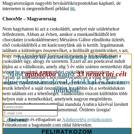
Magyarországon nagyobb bevásárlóközpontokban kapható, de
interneten is megrendelhető például
itt.
ChocoMe – Magyarország
Nem hagyhatom ki azt a csokoládét, amelyet már születésekor
felfedeztem. Abban az évben, amikor a munkanélküliből lett
chocolatier (csokoládémester) Mészáros Gábor elindította üzletét,
első csokoládéiból a mi karácsonyfánk alá is került. Izgalmasnak
találtam a különleges összetevőket, a liofilizált gyümölcsöket, s azt,
hogy már a kezdetektől fogva saját magam is összeállíthattam a
Iratkozz fel az Élet sója blog hírleveleire!
csokoládét úgy, ahogy én szeretem. Ezzel az ars poeticaval indult
útjára az a vállalkozás, amely alig 5 év után számos nemzetközi díjat
söpört be magának a nemzetközi csokoládé versenyeken.
Most
ajándékba
kapsz
33 német úti célt
Tavaly az International Chocolate Awards-on a világ legjobb
élménybeszámolóval, fotókkal és hasznos
magvas, csokoládés drazséja címet nyerte el. Sajnos ma már nem
teszik lehetővé a saját összeállítást, legalábbis én a weboldalukon
infókkal.
nem találtam ezt a lehetőséget. Találkoztam viszont külföldön több
helyen már a termékeikkel, amelynek nagyon megörültem.
Személyes kedvencem a s
zicíliai mandula Arabica kávéval ízesített
étcsokoládéval bevonva, kardamommal. Őrületes ízorgia!
Elolvastam és elfogadom az
Adatkezelési nyilatkozatot
.
Feliratkozom a bagotunde.com oldal hírlevekre.