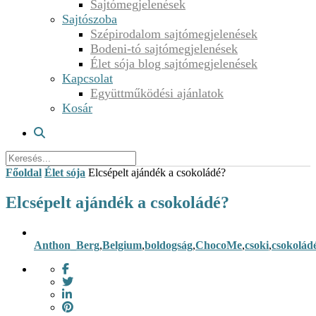
Sajtómegjelenések
Sajtószoba
Szépirodalom sajtómegjelenések
Bodeni-tó sajtómegjelenések
Élet sója blog sajtómegjelenések
Kapcsolat
Együttműködési ajánlatok
Kosár
Főoldal
Élet sója
Elcsépelt ajándék a csokoládé?
Elcsépelt ajándék a csokoládé?
Anthon_Berg
,
Belgium
,
boldogság
,
ChocoMe
,
csoki
,
csokolád