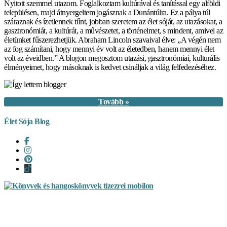
Nyitott szemmel utazom. Foglalkoztam kultúrával és tanítással egy alföldi
településen, majd átnyergeltem jogásznak a Dunántúlra. Ez a pálya túl
száraznak és ízetlennek tűnt, jobban szeretem az élet sóját, az utazásokat, a
gasztronómiát, a kultúrát, a művészetet, a történelmet, s mindent, amivel az
életünket fűszerezhetjük. Abraham Lincoln szavaival élve: „A végén nem
az fog számítani, hogy mennyi év volt az életedben, hanem mennyi élet
volt az éveidben.” A blogon megosztom utazási, gasztronómiai, kulturális
élményeimet, hogy másoknak is kedvet csináljak a világ felfedezéséhez.
Tovább »
Élet Sója Blog