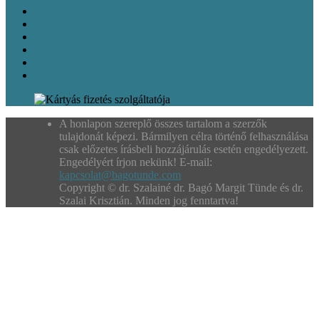
Bodeni-tó útikönyv
Személyre szabott útiterv a Bodeni-tóhoz
Idegenvezetés a Bodeni-tónál
Általános szerződési feltételek és információk
Fizetés és szállítás
Adatvédelmi nyilatkozat
A honlapon szereplő összes tartalom a szerzők
tulajdonát képezi. Bármilyen célra történő felhasználása
csak előzetes írásbeli hozzájárulás esetén engedélyezett.
Engedélyért írjon nekünk! E-mail:
kapcsolat@bagotunde.com
Copyright © dr. Szalainé dr. Bagó Margit Tünde és dr.
Szalai Krisztián. Minden jog fenntartva!