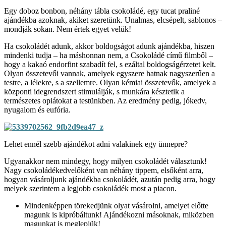
Egy doboz bonbon, néhány tábla csokoládé, egy tucat praliné
ajándékba azoknak, akiket szeretünk. Unalmas, elcsépelt, sablonos –
mondják sokan. Nem értek egyet velük!
Ha csokoládét adunk, akkor boldogságot adunk ajándékba, hiszen
mindenki tudja – ha máshonnan nem, a Csokoládé című filmből –
hogy a kakaó endorfint szabadít fel, s ezáltal boldogságérzetet kelt.
Olyan összetevői vannak, amelyek egyszere hatnak nagyszerűen a
testre, a lélekre, s a szellemre. Olyan kémiai összetevők, amelyek a
központi idegrendszert stimulálják, s munkára késztetik a
természetes opiátokat a testünkben. Az eredmény pedig, jókedv,
nyugalom és eufória.
Lehet ennél szebb ajándékot adni valakinek egy ünnepre?
Ugyanakkor nem mindegy, hogy milyen csokoládét választunk!
Nagy csokoládékedvelőként van néhány tippem, elsőként arra,
hogyan vásároljunk ajándékba csokoládét, azután pedig arra, hogy
melyek szerintem a legjobb csokoládék most a piacon.
Mindenképpen törekedjünk olyat vásárolni, amelyet előtte
magunk is kipróbáltunk! Ajándékozni másoknak, miközben
magunkat is meglepjük!