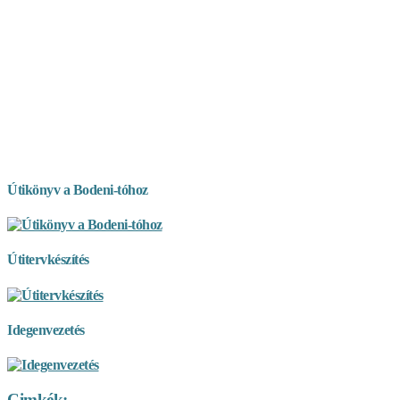
Útikönyv a Bodeni-tóhoz
Útitervkészítés
Idegenvezetés
Cimkék: