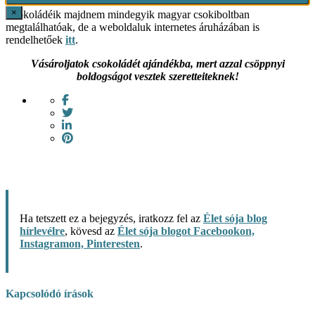
×
Csokoládéik majdnem mindegyik magyar csokiboltban
megtalálhatóak, de a weboldaluk internetes áruházában is
rendelhetőek
itt
.
Vásároljatok csokoládét ajándékba, mert azzal csöppnyi
boldogságot vesztek szeretteiteknek!
Ha tetszett ez a bejegyzés, iratkozz fel az
Élet sója blog
hírlevélre
, kövesd az
Élet sója blogot Facebookon,
Instagramon, Pinteresten
.
Kapcsolódó írások