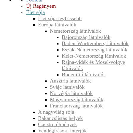
Új Regényem
Élet sója
Élet sója legfrissebb
Európa látnivalók
Németország látnivalók
Bajorország látnivalók
Baden-Württemberg látnivalók
Észak-Németország látnivalók
Kelet-Németország látnivalók
Rajna-vidék és Mosel-völgye
látnivalók
Bodeni-tó látnivalók
Ausztria látnivalók
Svájc látnivalók
Norvégia látnivalók
Magyarország látnivalók
Franciaország látnivalók
A nagyvilág sója
Bakancslistás helyek
Gasztro élmények
Vendégírások, interjúk