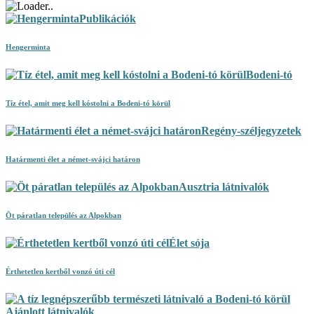
Publikációk
Hengerminta
Bodeni-tó
Tíz étel, amit meg kell kóstolni a Bodeni-tó körül
Regény-széljegyzetek
Határmenti élet a német-svájci határon
Ausztria látnivalók
Öt páratlan település az Alpokban
Élet sója
Érthetetlen kertből vonzó úti cél
Ajánlott látnivalók