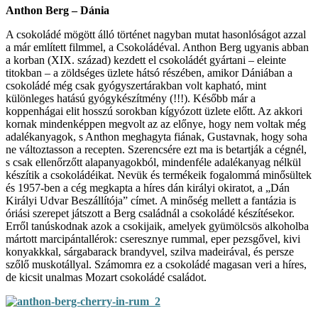
Anthon Berg – Dánia
A csokoládé mögött álló történet nagyban mutat hasonlóságot azzal
a már említett filmmel, a Csokoládéval. Anthon Berg ugyanis abban
a korban (XIX. század) kezdett el csokoládét gyártani – eleinte
titokban – a zöldséges üzlete hátsó részében, amikor Dániában a
csokoládé még csak gyógyszertárakban volt kapható, mint
különleges hatású gyógykészítmény (!!!). Később már a
koppenhágai elit hosszú sorokban kígyózott üzlete előtt. Az akkori
kornak mindenképpen megvolt az az előnye, hogy nem voltak még
adalékanyagok, s Anthon meghagyta fiának, Gustavnak, hogy soha
ne változtasson a recepten. Szerencsére ezt ma is betartják a cégnél,
s csak ellenőrzőtt alapanyagokból, mindenféle adalékanyag nélkül
készítik a csokoládéikat. Nevük és termékeik fogalommá minősültek
és 1957-ben a cég megkapta a híres dán királyi okiratot, a „Dán
Királyi Udvar Beszállítója” címet. A minőség mellett a fantázia is
óriási szerepet játszott a Berg családnál a csokoládé készítésekor.
Erről tanúskodnak azok a csokijaik, amelyek gyümölcsös alkoholba
mártott marcipántallérok: cseresznye rummal, eper pezsgővel, kivi
konyakkkal, sárgabarack brandyvel, szilva madeirával, és persze
szőlő muskotállyal. Számomra ez a csokoládé magasan veri a híres,
de kicsit unalmas Mozart csokoládé családot.