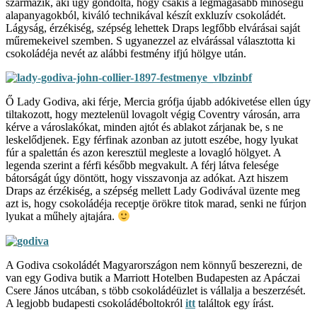
származik, aki úgy gondolta, hogy csakis a legmagasabb minőségű
alapanyagokból, kiváló technikával készít exkluzív csokoládét.
Lágyság, érzékiség, szépség lehettek Draps legfőbb elvárásai saját
műremekeivel szemben. S ugyanezzel az elvárással választotta ki
csokoládéja nevét az alábbi festmény ifjú hölgye után.
Ő Lady Godiva, aki férje, Mercia grófja újabb adókivetése ellen úgy
tiltakozott, hogy meztelenül lovagolt végig Coventry városán, arra
kérve a városlakókat, minden ajtót és ablakot zárjanak be, s ne
leskelődjenek. Egy férfinak azonban az jutott eszébe, hogy lyukat
fúr a spalettán és azon keresztül megleste a lovagló hölgyet. A
legenda szerint a férfi később megvakult. A férj látva felesége
bátorságát úgy döntött, hogy visszavonja az adókat. Azt hiszem
Draps az érzékiség, a szépség mellett Lady Godivával üzente meg
azt is, hogy csokoládéja receptje örökre titok marad, senki ne fúrjon
lyukat a műhely ajtajára.
A Godiva csokoládét Magyarországon nem könnyű beszerezni, de
van egy Godiva butik a Marriott Hotelben Budapesten az Apáczai
Csere János utcában, s több csokoládéüzlet is vállalja a beszerzését.
A legjobb budapesti csokoládéboltokról
itt
találtok egy írást.