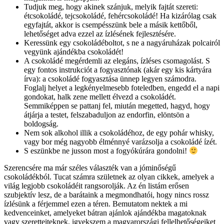
Tudjuk meg, hogy akinek szánjuk, melyik fajtát szereti:
étcsokoládé, tejcsokoládé, fehércsokoládé! Ha kizárólag csak
egyfajtát, akkor is csempésszünk bele a másik kettőből,
lehetőséget adva ezzel az ízlésének fejlesztésére.
Keressünk egy csokoládéboltot, s ne a nagyáruházak polcairól
vegyünk ajándékba csokoládét!
A csokoládé megérdemli az elegáns, ízléses csomagolást. S
egy fontos instrukciót a fogyasztónak (akár egy kis kártyára
írva): a csokoládé fogyasztása ünnep legyen számodra.
Foglalj helyet a legkényelmesebb foteledben, engedd el a napi
gondokat, halk zene mellett élvezd a csokoládét.
Semmiképpen se pattanj fel, miután megetted, hagyd, hogy
átjárja a testet, felszabaduljon az endorfin, elöntsön a
boldogság.
Nem sok alkohol illik a csokoládéhoz, de egy pohár whisky,
vagy bor még nagyobb élménnyé varázsolja a csokoládé ízét.
S eszünkbe ne jusson most a fogyókúrára gondolni!
Szerencsére ma már széles választék van a jóminőségű
csokoládékból. Tucat számra születnek az olyan cikkek, amelyek a
világ legjobb csokoládéit rangsorolják. Az én listám erősen
szubjektív lesz, de a barátaink a megmondhatói, hogy nincs rossz
ízlésünk a férjemmel ezen a téren. Bemutatom nektek a mi
kedvenceinket, amelyeket bátran ajánlok ajándékba magatoknak
vagy szeretteiteknek, igyekszem a magyarországi fellelhetőségeiket